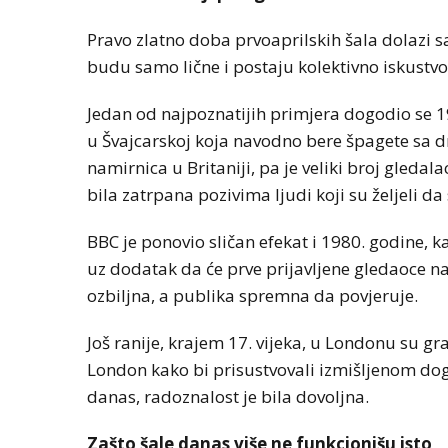
Pravo zlatno doba prvoaprilskih šala dolazi 
budu samo lične i postaju kolektivno iskustvo
Jedan od najpoznatijih primjera dogodio se 1
u Švajcarskoj koja navodno bere špagete sa dr
namirnica u Britaniji, pa je veliki broj gledal
bila zatrpana pozivima ljudi koji su željeli 
BBC je ponovio sličan efekat i 1980. godine, ka
uz dodatak da će prve prijavljene gledaoce nag
ozbiljna, a publika spremna da povjeruje.
Još ranije, krajem 17. vijeka, u Londonu su
London kako bi prisustvovali izmišljenom dog
danas, radoznalost je bila dovoljna.
Zašto šale danas više ne funkcionišu isto