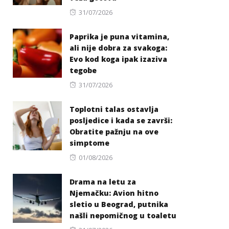
Posted
31/07/2026
on
Paprika je puna vitamina,
ali nije dobra za svakoga:
Evo kod koga ipak izaziva
tegobe
Posted
31/07/2026
on
Toplotni talas ostavlja
posljedice i kada se završi:
Obratite pažnju na ove
simptome
Posted
01/08/2026
on
Drama na letu za
Njemačku: Avion hitno
sletio u Beograd, putnika
našli nepomičnog u toaletu