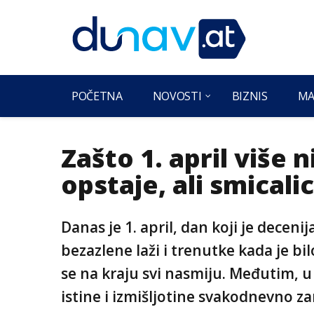
POČETNA
NOVOSTI
BIZNIS
MA
Zašto 1. april više n
opstaje, ali smical
Danas je 1. april, dan koji je decen
bezazlene laži i trenutke kada je b
se na kraju svi nasmiju. Međutim, 
istine i izmišljotine svakodnevno z