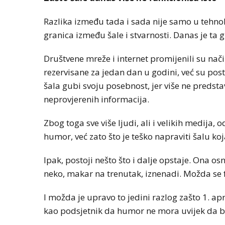
Razlika između tada i sada nije samo u tehnol
granica između šale i stvarnosti. Danas je ta g
Društvene mreže i internet promijenili su nači
rezervisane za jedan dan u godini, već su po
šala gubi svoju posebnost, jer više ne predstav
neprovjerenih informacija.
Zbog toga sve više ljudi, ali i velikih medija,
humor, već zato što je teško napraviti šalu koj
Ipak, postoji nešto što i dalje opstaje. Ona
neko, makar na trenutak, iznenadi. Možda se f
I možda je upravo to jedini razlog zašto 1. apr
kao podsjetnik da humor ne mora uvijek da bu