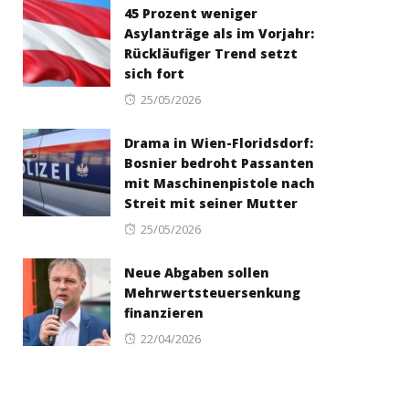
45 Prozent weniger
Asylanträge als im Vorjahr:
Rückläufiger Trend setzt
sich fort
Posted
25/05/2026
on
Drama in Wien-Floridsdorf:
Bosnier bedroht Passanten
mit Maschinenpistole nach
Streit mit seiner Mutter
Posted
25/05/2026
on
Neue Abgaben sollen
Mehrwertsteuersenkung
finanzieren
Posted
22/04/2026
on