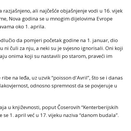
 razjašnjeno, ali najčešće objašnjenje vodi u 16. vijek
eme, Nova godina se u mnogim dijelovima Evrope
avama oko 1. aprila.
 odlučio da pomjeri početak godine na 1. januar, dio
i čuli za nju, a neki su je svjesno ignorisali. Oni koji
gaju onima koji su nastavili po starom, praveći im
ribe na leđa, uz uzvik “poisson d'Avril”, što se i danas
a lakovjernost, odnosno spremnost da se povjeruje u
čaja u književnosti, poput Čoserovih “Kenterberijskih
je se 1. april već u 17. vijeku naziva “danom budala”.