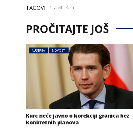
TAGOVI:
,
1. april
šala
PROČITAJTE JOŠ
AUSTRIJA
NOVOSTI
Kurc neće javno o korekciji granica bez
konkretnih planova