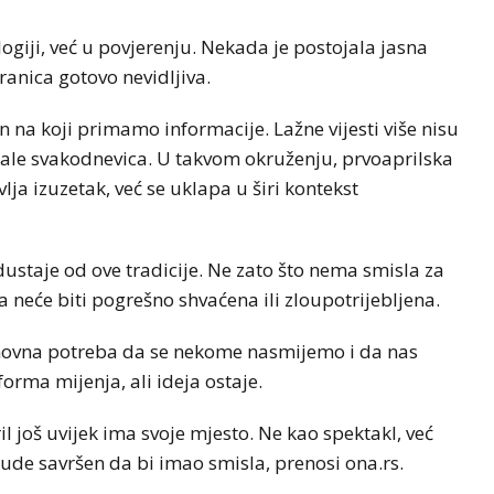
ogiji, već u povjerenju. Nekada je postojala jasna
ranica gotovo nevidljiva.
n na koji primamo informacije. Lažne vijesti više nisu
stale svakodnevica. U takvom okruženju, prvoaprilska
lja izuzetak, već se uklapa u širi kontekst
 odustaje od ove tradicije. Ne zato što nema smisla za
a neće biti pogrešno shvaćena ili zloupotrijebljena.
 osnovna potreba da se nekome nasmijemo i da nas
orma mijenja, ali ideja ostaje.
il još uvijek ima svoje mjesto. Ne kao spektakl, već
de savršen da bi imao smisla, prenosi ona.rs.