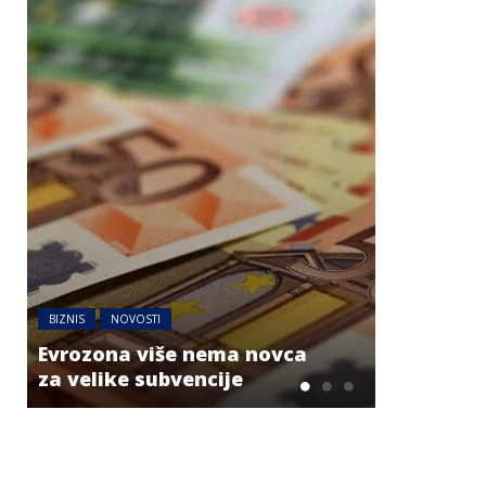
BIZNIS
NOVOSTI
AUSTRIJA
NO
Evrozona više nema novca
Jake grml
za velike subvencije
dijelovim