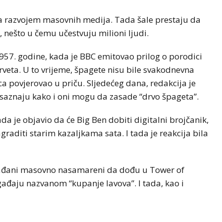
sa razvojem masovnih medija. Tada šale prestaju da
, nešto u čemu učestvuju milioni ljudi.
957. godine, kada je BBC emitovao prilog o porodici
veta. U to vrijeme, špagete nisu bile svakodnevna
aca povjerovao u priču. Sljedećeg dana, redakcija je
da saznaju kako i oni mogu da zasade “drvo špageta”.
da je objavio da će Big Ben dobiti digitalni brojčanik,
raditi starim kazaljkama sata. I tada je reakcija bila
 građani masovno nasamareni da dođu u Tower of
ađaju nazvanom “kupanje lavova”. I tada, kao i