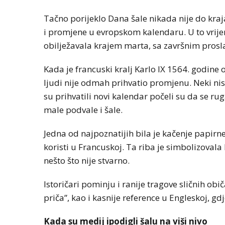
Tačno porijeklo Dana šale nikada nije do kraja
i promjene u evropskom kalendaru. U to vrij
obilježavala krajem marta, sa završnim prosl
Kada je francuski kralj Karlo IX 1564. godine
ljudi nije odmah prihvatio promjenu. Neki nisu n
su prihvatili novi kalendar počeli su da se ru
male podvale i šale.
Jedna od najpoznatijih bila je kačenje papirne 
koristi u Francuskoj. Ta riba je simbolizoval
nešto što nije stvarno.
Istoričari pominju i ranije tragove sličnih obi
priča”, kao i kasnije reference u Engleskoj, gd
Kada su medij ipodigli šalu na viši nivo