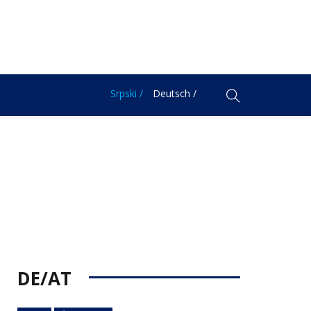
Srpski /
Deutsch /
DE/AT