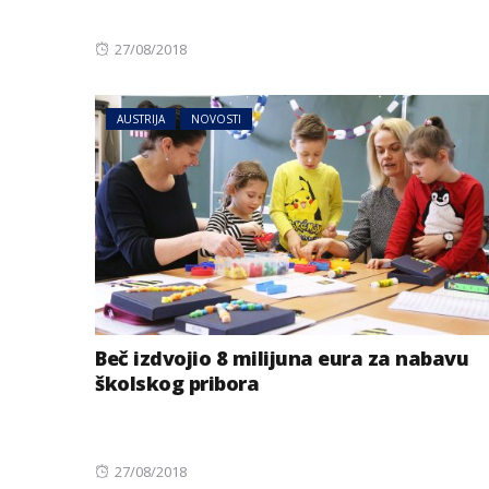
Posted
27/08/2018
on
AUSTRIJA
NOVOSTI
Beč izdvojio 8 milijuna eura za nabavu
školskog pribora
Posted
27/08/2018