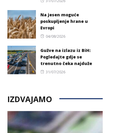
Posted
31/07/2026
on
Na jesen moguće
poskupljenje hrane u
Evropi
Posted
04/08/2026
on
Gužve na izlazu iz BiH:
Pogledajte gdje se
trenutno čeka najduže
Posted
31/07/2026
on
IZDVAJAMO