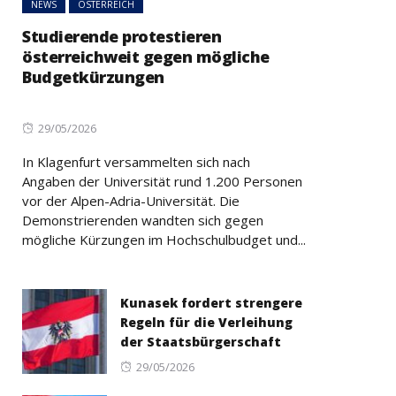
NEWS
ÖSTERREICH
Studierende protestieren
österreichweit gegen mögliche
Budgetkürzungen
Posted
29/05/2026
on
In Klagenfurt versammelten sich nach
Angaben der Universität rund 1.200 Personen
vor der Alpen-Adria-Universität. Die
Demonstrierenden wandten sich gegen
mögliche Kürzungen im Hochschulbudget und...
Kunasek fordert strengere
Regeln für die Verleihung
der Staatsbürgerschaft
Posted
29/05/2026
on