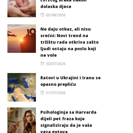
dolaska djece
Posted
03/08/2026
on
Ne daju otkaz, ali nisu
srećni: Novi trend na
tržištu rada otkriva zašto
ljudi ostaju na poslu koji
ne vole
Posted
30/07/2026
on
Ratovi u Ukrajini i Iranu se
opasno prepliću
Posted
31/07/2026
on
Psihologinja sa Harvarda
dijeli pet fraza koje
signaliziraju da je vaša
veza gotova