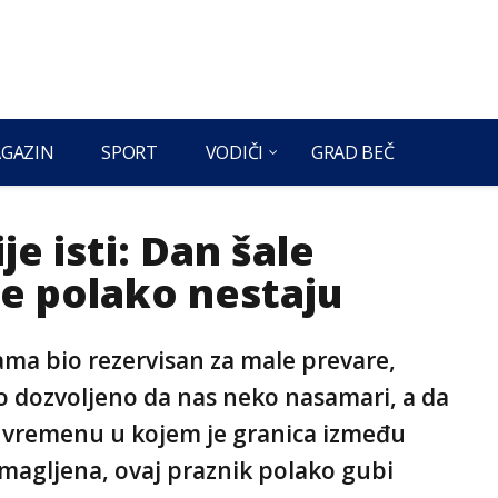
GAZIN
SPORT
VODIČI
GRAD BEČ
ije isti: Dan šale
ice polako nestaju
ijama bio rezervisan za male prevare,
ilo dozvoljeno da nas neko nasamari, a da
u vremenu u kojem je granica između
amagljena, ovaj praznik polako gubi