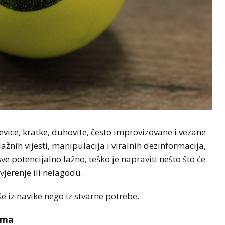
vice, kratke, duhovite, često improvizovane i vezane
žnih vijesti, manipulacija i viralnih dezinformacija,
sve potencijalno lažno, teško je napraviti nešto što će
vjerenje ili nelagodu.
še iz navike nego iz stvarne potrebe.
vima