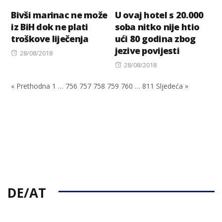
Bivši marinac ne može
U ovaj hotel s 20.000
iz BiH dok ne plati
soba nitko nije htio
troškove liječenja
ući 80 godina zbog
jezive povijesti
Posted
28/08/2018
on
Posted
28/08/2018
on
« Prethodna
1
…
756
757
758
759
760
…
811
Sljedeća »
DE/AT