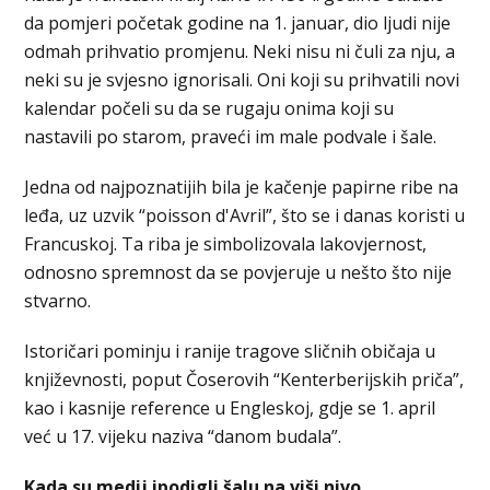
da pomjeri početak godine na 1. januar, dio ljudi nije
odmah prihvatio promjenu. Neki nisu ni čuli za nju, a
neki su je svjesno ignorisali. Oni koji su prihvatili novi
kalendar počeli su da se rugaju onima koji su
nastavili po starom, praveći im male podvale i šale.
Jedna od najpoznatijih bila je kačenje papirne ribe na
leđa, uz uzvik “poisson d'Avril”, što se i danas koristi u
Francuskoj. Ta riba je simbolizovala lakovjernost,
odnosno spremnost da se povjeruje u nešto što nije
stvarno.
Istoričari pominju i ranije tragove sličnih običaja u
književnosti, poput Čoserovih “Kenterberijskih priča”,
kao i kasnije reference u Engleskoj, gdje se 1. april
već u 17. vijeku naziva “danom budala”.
Kada su medij ipodigli šalu na viši nivo