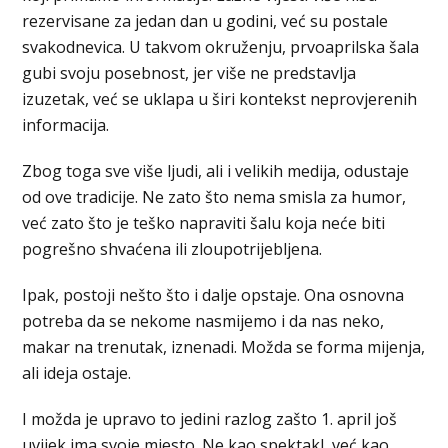
rezervisane za jedan dan u godini, već su postale
svakodnevica. U takvom okruženju, prvoaprilska šala
gubi svoju posebnost, jer više ne predstavlja
izuzetak, već se uklapa u širi kontekst neprovjerenih
informacija.
Zbog toga sve više ljudi, ali i velikih medija, odustaje
od ove tradicije. Ne zato što nema smisla za humor,
već zato što je teško napraviti šalu koja neće biti
pogrešno shvaćena ili zloupotrijebljena.
Ipak, postoji nešto što i dalje opstaje. Ona osnovna
potreba da se nekome nasmijemo i da nas neko,
makar na trenutak, iznenadi. Možda se forma mijenja,
ali ideja ostaje.
I možda je upravo to jedini razlog zašto 1. april još
uvijek ima svoje mjesto. Ne kao spektakl, već kao