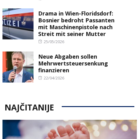
on
Drama in Wien-Floridsdorf:
Bosnier bedroht Passanten
mit Maschinenpistole nach
Streit mit seiner Mutter
Posted
25/05/2026
on
Neue Abgaben sollen
Mehrwertsteuersenkung
finanzieren
Posted
22/04/2026
on
NAJČITANIJE