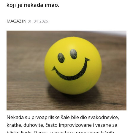
koji je nekada imao.
MAGAZIN
01. 04. 2026.
Nekada su prvoaprilske šale bile dio svakodnevice,
kratke, duhovite, često improvizovane i vezane za
bliske ljude. Danas, u prostoru prepunom lažnih