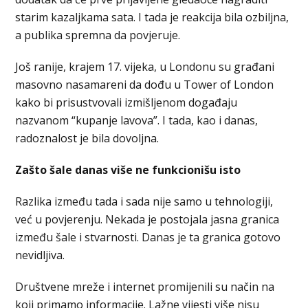
starim kazaljkama sata. I tada je reakcija bila ozbiljna,
a publika spremna da povjeruje.
Još ranije, krajem 17. vijeka, u Londonu su građani
masovno nasamareni da dođu u Tower of London
kako bi prisustvovali izmišljenom događaju
nazvanom “kupanje lavova”. I tada, kao i danas,
radoznalost je bila dovoljna.
Zašto šale danas više ne funkcionišu isto
Razlika između tada i sada nije samo u tehnologiji,
već u povjerenju. Nekada je postojala jasna granica
između šale i stvarnosti. Danas je ta granica gotovo
nevidljiva.
Društvene mreže i internet promijenili su način na
koji primamo informacije. Lažne vijesti više nisu