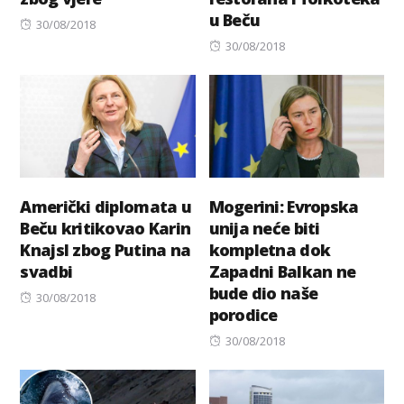
u Beču
Posted
30/08/2018
on
Posted
30/08/2018
on
Američki diplomata u
Mogerini: Evropska
Beču kritikovao Karin
unija neće biti
Knajsl zbog Putina na
kompletna dok
svadbi
Zapadni Balkan ne
bude dio naše
Posted
30/08/2018
porodice
on
Posted
30/08/2018
on