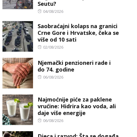
Seutu?
Posted
04/08/2026
on
Saobraćajni kolaps na granici
Crne Gore i Hrvatske, čeka se
više od 10 sati
Posted
02/08/2026
on
Njemački penzioneri rade i
do 74. godine
Posted
06/08/2026
on
Najmoćnije piće za paklene
vrućine: Hidrira kao voda, ali
daje više energije
Posted
06/08/2026
on
Djeca i razvod: Šta se događa