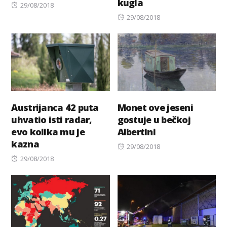
kugla
Posted
29/08/2018
on
Posted
29/08/2018
on
Austrijanca 42 puta
Monet ove jeseni
uhvatio isti radar,
gostuje u bečkoj
evo kolika mu je
Albertini
kazna
Posted
29/08/2018
Posted
on
29/08/2018
on