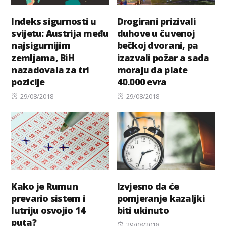
Indeks sigurnosti u
Drogirani prizivali
svijetu: Austrija među
duhove u čuvenoj
najsigurnijim
bečkoj dvorani, pa
zemljama, BiH
izazvali požar a sada
nazadovala za tri
moraju da plate
pozicije
40.000 evra
Posted
Posted
29/08/2018
29/08/2018
on
on
Kako je Rumun
Izvjesno da će
prevario sistem i
pomjeranje kazaljki
lutriju osvojio 14
biti ukinuto
puta?
Posted
29/08/2018