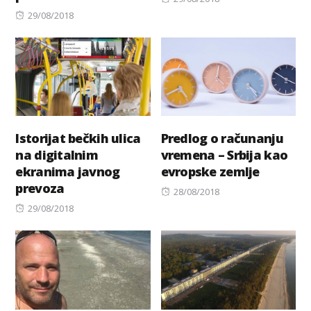
Posted
on
29/08/2018
on
Istorijat bečkih ulica
Predlog o računanju
na digitalnim
vremena – Srbija kao
ekranima javnog
evropske zemlje
prevoza
Posted
28/08/2018
Posted
on
29/08/2018
on