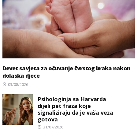
Devet savjeta za očuvanje čvrstog braka nakon
dolaska djece
Posted
03/08/2026
on
Psihologinja sa Harvarda
dijeli pet fraza koje
signaliziraju da je vaša veza
gotova
Posted
31/07/2026
on