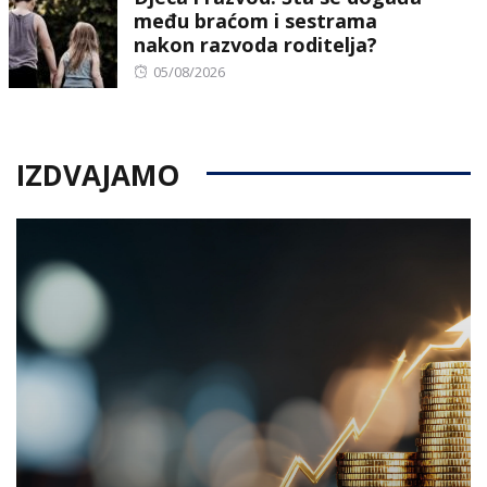
među braćom i sestrama
nakon razvoda roditelja?
Posted
05/08/2026
on
IZDVAJAMO