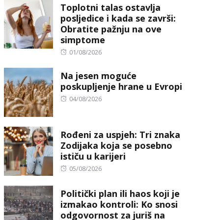
Toplotni talas ostavlja
posljedice i kada se završi:
Obratite pažnju na ove
simptome
Posted
01/08/2026
on
Na jesen moguće
poskupljenje hrane u Evropi
Posted
04/08/2026
on
Rođeni za uspjeh: Tri znaka
Zodijaka koja se posebno
ističu u karijeri
Posted
05/08/2026
on
Politički plan ili haos koji je
izmakao kontroli: Ko snosi
odgovornost za juriš na