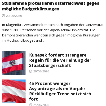
Studierende protestieren österreichweit gegen
mögliche Budgetkürzungen
Posted
29/05/2026
on
In Klagenfurt versammelten sich nach Angaben der Universität
rund 1.200 Personen vor der Alpen-Adria-Universität. Die
Demonstrierenden wandten sich gegen mögliche Kürzungen
im Hochschulbudget und...
Kunasek fordert strengere
Regeln für die Verleihung der
Staatsbürgerschaft
Posted
29/05/2026
on
45 Prozent weniger
Asylanträge als im Vorjahr:
Rückläufiger Trend setzt sich
fort
Posted
25/05/2026