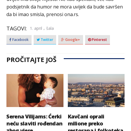
podsjetnik da humor ne mora uvijek da bude savršen
da bi imao smisla, prenosi ona.rs.
TAGOVI:
,
1. april
šala
Facebook
Twitter
Google+
Pinterest
PROČITAJTE JOŠ
Serena Vilijams: Ćerki
Kavčani oprali
neću slaviti rođendan
milione preko
zbog vjere
restorana i folkoteka