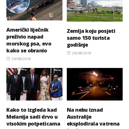
Američki liječnik
Zemlja koju posjeti
preživio napad
samo 150 turista
morskog psa, evo
godišnje
kako se obranio
Posted
29/08/2018
Posted
29/08/2018
on
on
Kako to izgleda kad
Na nebu iznad
Melanija sadi drvo u
Australije
visokim potpeticama
eksplodirala vatrena