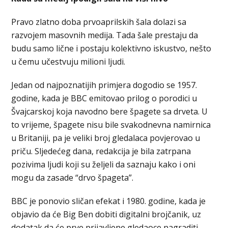
Pravo zlatno doba prvoaprilskih šala dolazi sa
razvojem masovnih medija. Tada šale prestaju da
budu samo lične i postaju kolektivno iskustvo, nešto
u čemu učestvuju milioni ljudi.
Jedan od najpoznatijih primjera dogodio se 1957.
godine, kada je BBC emitovao prilog o porodici u
Švajcarskoj koja navodno bere špagete sa drveta. U
to vrijeme, špagete nisu bile svakodnevna namirnica
u Britaniji, pa je veliki broj gledalaca povjerovao u
priču. Sljedećeg dana, redakcija je bila zatrpana
pozivima ljudi koji su željeli da saznaju kako i oni
mogu da zasade “drvo špageta”.
BBC je ponovio sličan efekat i 1980. godine, kada je
objavio da će Big Ben dobiti digitalni brojčanik, uz
dodatak da će prve prijavljene gledaoce nagraditi