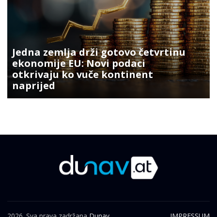
Jedna zemlja drži gotovo četvrtinu
ekonomije EU: Novi podaci
otkrivaju ko vuče kontinent
naprijed
2026. Sva prava zadržana
Dunav.
IMPRESSUM