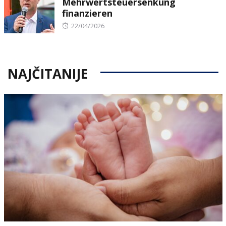
Mehrwertsteuersenkung
finanzieren
Posted
22/04/2026
on
NAJČITANIJE