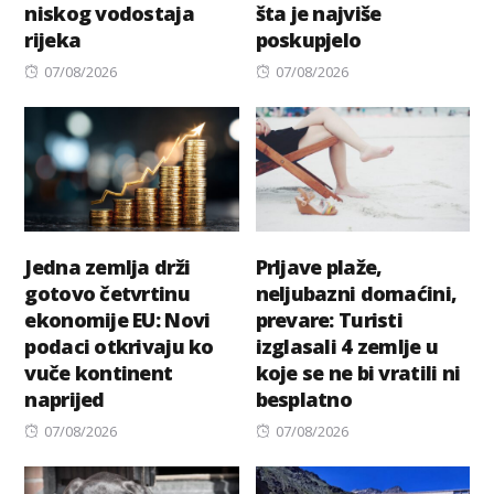
niskog vodostaja
šta je najviše
rijeka
poskupjelo
Posted
Posted
07/08/2026
07/08/2026
on
on
Jedna zemlja drži
Prljave plaže,
gotovo četvrtinu
neljubazni domaćini,
ekonomije EU: Novi
prevare: Turisti
podaci otkrivaju ko
izglasali 4 zemlje u
vuče kontinent
koje se ne bi vratili ni
naprijed
besplatno
Posted
Posted
07/08/2026
07/08/2026
on
on