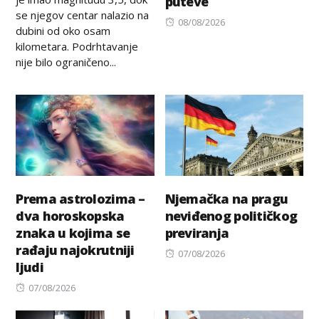
puteve
se njegov centar nalazio na
Posted
08/08/2026
dubini od oko osam
on
kilometara. Podrhtavanje
nije bilo ograničeno...
Prema astrolozima –
Njemačka na pragu
dva horoskopska
neviđenog političkog
znaka u kojima se
previranja
rađaju najokrutniji
Posted
07/08/2026
ljudi
on
Posted
07/08/2026
on