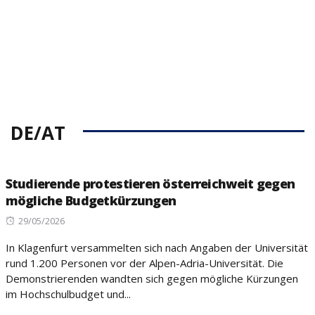
DE/AT
Studierende protestieren österreichweit gegen
mögliche Budgetkürzungen
Posted
29/05/2026
on
In Klagenfurt versammelten sich nach Angaben der Universität
rund 1.200 Personen vor der Alpen-Adria-Universität. Die
Demonstrierenden wandten sich gegen mögliche Kürzungen
im Hochschulbudget und...