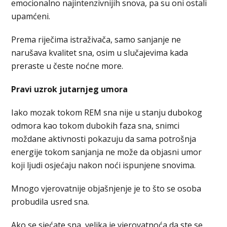
emocionalno najintenzivnijih snova, pa su oni ostali
upamćeni.
Prema riječima istraživača, samo sanjanje ne
narušava kvalitet sna, osim u slučajevima kada
preraste u česte noćne more.
Pravi uzrok jutarnjeg umora
Iako mozak tokom REM sna nije u stanju dubokog
odmora kao tokom dubokih faza sna, snimci
moždane aktivnosti pokazuju da sama potrošnja
energije tokom sanjanja ne može da objasni umor
koji ljudi osjećaju nakon noći ispunjene snovima.
Mnogo vjerovatnije objašnjenje je to što se osoba
probudila usred sna.
Ako se sjećate sna, velika je vjerovatnoća da ste se