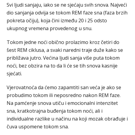
Svi ljudi sanjaju, iako se ne sjećaju svih snova. Najveći
dio sanjanja odvija se tokom REM faze sna (faza brzih
pokreta očiju), koja čini između 20 i 25 odsto
ukupnog vremena provedenog u snu.
Tokom jedne noći obično prolazimo kroz četiri do
šest REM ciklusa, a svaki naredni traje duže kako se
približava jutro. Većina ljudi sanja više puta tokom
noći, bez obzira na to da li će se tih snova kasnije
sjećati.
Vjerovatnoća da ćemo zapamtiti san veća je ako se
probudimo tokom ili neposredno nakon REM faze.
Na pamćenje snova utiču i emocionalni intenzitet
sna, kratkotrajna buđenja tokom noći, ali i
individualne razlike u načinu na koji mozak obrađuje i
čuva uspomene tokom sna.