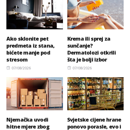
Ako sklonite pet
Krema ili sprej za
predmeta iz stana,
sunčanje?
bićete manje pod
Dermatolozi otkrili
stresom
šta je bolji izbor
Posted
Posted
07/08/2026
07/08/2026
on
on
Njemačka uvodi
Svjetske cijene hrane
hitne mjere zbog
ponovo porasle, evo i