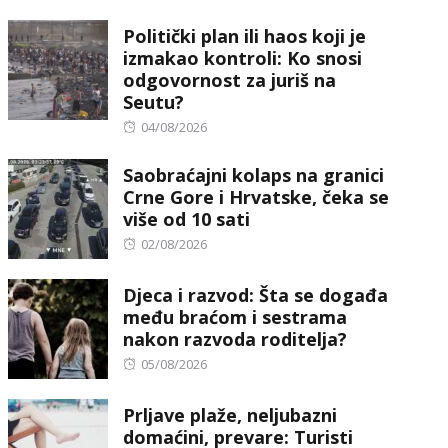
on
Politički plan ili haos koji je
izmakao kontroli: Ko snosi
odgovornost za juriš na
Seutu?
Posted
04/08/2026
on
Saobraćajni kolaps na granici
Crne Gore i Hrvatske, čeka se
više od 10 sati
Posted
02/08/2026
on
Djeca i razvod: Šta se događa
među braćom i sestrama
nakon razvoda roditelja?
Posted
05/08/2026
on
Prljave plaže, neljubazni
domaćini, prevare: Turisti