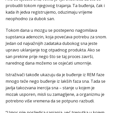
probudili tokom njegovog trajanja. Ta buđenja, čak i
kada ih jedva registrujemo, oduzimaju vrijeme
neophodno za dubok san.
Tokom dana u mozgu se postepeno nagomilava
supstanca adenozin, koja povećava potrebu za snom.
Jedan od najvažnijih zadataka dubokog sna jeste
upravo uklanjanje tog otpadnog produkta. Ako se
san prekine prije nego što se taj proces završi,
narednog dana možemo se osjećati umornije.
Istraživači takođe ukazuju da je buđenje iz REM faze
mnogo teže nego buđenje iz lakših faza sna. Tada se
javlja takozvana inercija sna – stanje u kojem je
mozak usporen, misli su zamagljene, a organizmu je
potrebno više vremena da se potpuno razbudi.
“Umor nije posljedica sanjanja, već trenutka u kojem