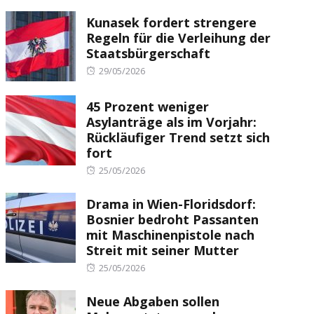
Kunasek fordert strengere
Regeln für die Verleihung der
Staatsbürgerschaft
Posted
29/05/2026
on
45 Prozent weniger
Asylanträge als im Vorjahr:
Rückläufiger Trend setzt sich
fort
Posted
25/05/2026
on
Drama in Wien-Floridsdorf:
Bosnier bedroht Passanten
mit Maschinenpistole nach
Streit mit seiner Mutter
Posted
25/05/2026
on
Neue Abgaben sollen