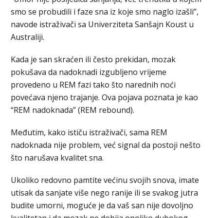
smo se probudili i faze sna iz koje smo naglo izašli”,
navode istraživači sa Univerziteta Sanšajn Koust u
Australiji.
Kada je san skraćen ili često prekidan, mozak
pokušava da nadoknadi izgubljeno vrijeme
provedeno u REM fazi tako što narednih noći
povećava njeno trajanje. Ova pojava poznata je kao
“REM nadoknada” (REM rebound).
Međutim, kako ističu istraživači, sama REM
nadoknada nije problem, već signal da postoji nešto
što narušava kvalitet sna.
Ukoliko redovno pamtite većinu svojih snova, imate
utisak da sanjate više nego ranije ili se svakog jutra
budite umorni, moguće je da vaš san nije dovoljno
kvalitetan i da mozak ne dobija onoliko dubokog,