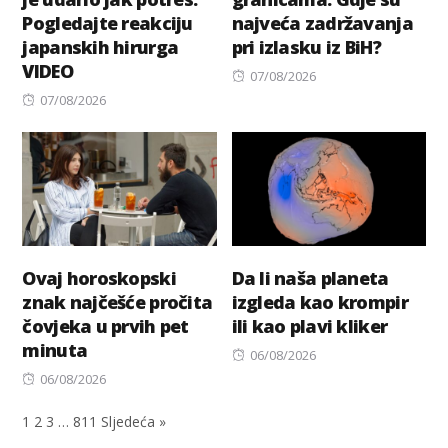
Pogledajte reakciju
najveća zadržavanja
japanskih hirurga
pri izlasku iz BiH?
VIDEO
Posted
07/08/2026
Posted
on
07/08/2026
on
Ovaj horoskopski
Da li naša planeta
znak najčešće pročita
izgleda kao krompir
čovjeka u prvih pet
ili kao plavi kliker
minuta
Posted
06/08/2026
Posted
on
06/08/2026
on
1
2
3
…
811
Sljedeća »