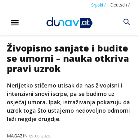
Srpski /
Deutsch /
Živopisno sanjate i budite
se umorni – nauka otkriva
pravi uzrok
Nerijetko stičemo utisak da nas živopisni i
intenzivni snovi iscrpe, pa se budimo uz
osjećaj umora. Ipak, istraživanja pokazuju da
uzrok toga što ustajemo nedovoljno odmorni
leži negdje drugdje.
MAGAZIN
05. 06. 2026.