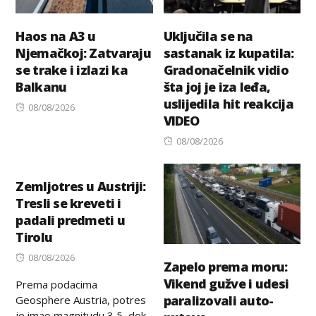
Haos na A3 u
Uključila se na
Njemačkoj: Zatvaraju
sastanak iz kupatila:
se trake i izlazi ka
Gradonačelnik vidio
Balkanu
šta joj je iza leđa,
uslijedila hit reakcija
Posted
08/08/2026
VIDEO
on
Posted
08/08/2026
on
Zemljotres u Austriji:
Tresli se kreveti i
padali predmeti u
Tirolu
Posted
08/08/2026
Zapelo prema moru:
on
Vikend gužve i udesi
Prema podacima
paralizovali auto-
Geosphere Austria, potres
je imao magnitudu 3,5, dok