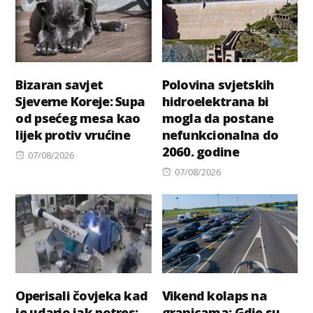
Bizaran savjet
Polovina svjetskih
Sjeverne Koreje: Supa
hidroelektrana bi
od psećeg mesa kao
mogla da postane
lijek protiv vrućine
nefunkcionalna do
2060. godine
Posted
07/08/2026
on
Posted
07/08/2026
on
Operisali čovjeka kad
Vikend kolaps na
je udario jak potres:
granicama: Gdje su