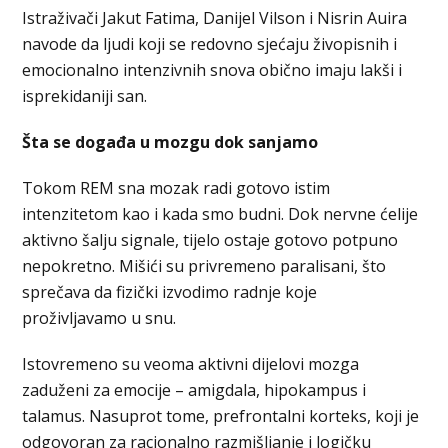
Istraživači Jakut Fatima, Danijel Vilson i Nisrin Auira
navode da ljudi koji se redovno sjećaju živopisnih i
emocionalno intenzivnih snova obično imaju lakši i
isprekidaniji san.
Šta se događa u mozgu dok sanjamo
Tokom REM sna mozak radi gotovo istim
intenzitetom kao i kada smo budni. Dok nervne ćelije
aktivno šalju signale, tijelo ostaje gotovo potpuno
nepokretno. Mišići su privremeno paralisani, što
sprečava da fizički izvodimo radnje koje
proživljavamo u snu.
Istovremeno su veoma aktivni dijelovi mozga
zaduženi za emocije – amigdala, hipokampus i
talamus. Nasuprot tome, prefrontalni korteks, koji je
odgovoran za racionalno razmišljanje i logičku