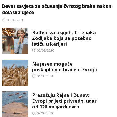
Devet savjeta za očuvanje čvrstog braka nakon
dolaska djece
Posted
03/08/2026
on
Rođeni za uspjeh: Tri znaka
Zodijaka koja se posebno
ističu u karijeri
Posted
05/08/2026
on
Na jesen moguće
poskupljenje hrane u Evropi
Posted
04/08/2026
on
Presušuju Rajna i Dunav:
Evropi prijeti privredni udar
od 126 milijardi evra
Posted
02/08/2026