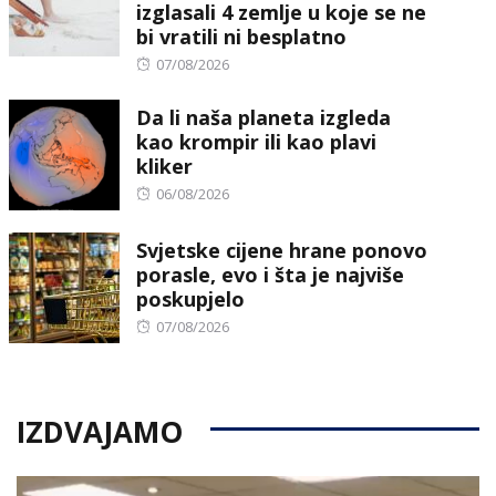
izglasali 4 zemlje u koje se ne
bi vratili ni besplatno
Posted
07/08/2026
on
Da li naša planeta izgleda
kao krompir ili kao plavi
kliker
Posted
06/08/2026
on
Svjetske cijene hrane ponovo
porasle, evo i šta je najviše
poskupjelo
Posted
07/08/2026
on
IZDVAJAMO