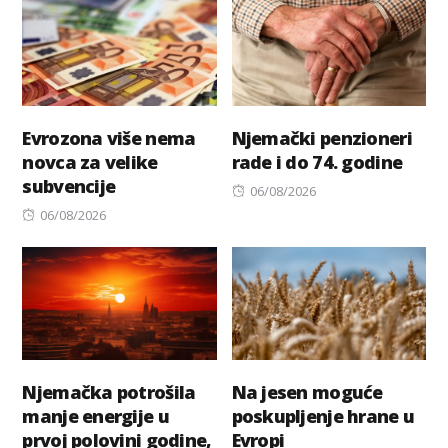
Evrozona više nema
Njemački penzioneri
novca za velike
rade i do 74. godine
subvencije
Posted
06/08/2026
Posted
on
06/08/2026
on
Njemačka potrošila
Na jesen moguće
manje energije u
poskupljenje hrane u
prvoj polovini godine,
Evropi