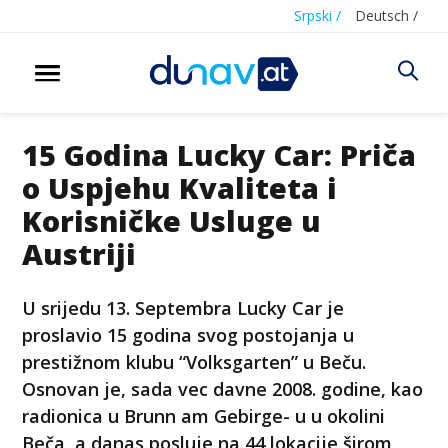
Srpski /
Deutsch /
15 Godina Lucky Car: Priča
o Uspjehu Kvaliteta i
Korisničke Usluge u
Austriji
U srijedu 13. Septembra Lucky Car je
proslavio 15 godina svog postojanja u
prestižnom klubu “Volksgarten” u Beču.
Osnovan je, sada vec davne 2008. godine, kao
radionica u Brunn am Gebirge- u u okolini
Beča, a danas posluje na 44 lokacije širom