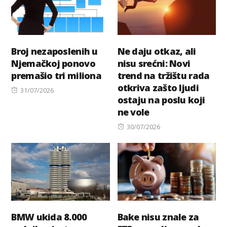
Broj nezaposlenih u
Ne daju otkaz, ali
Njemačkoj ponovo
nisu srećni: Novi
premašio tri miliona
trend na tržištu rada
otkriva zašto ljudi
Posted
31/07/2026
ostaju na poslu koji
on
ne vole
Posted
30/07/2026
on
BMW ukida 8.000
Bake nisu znale za