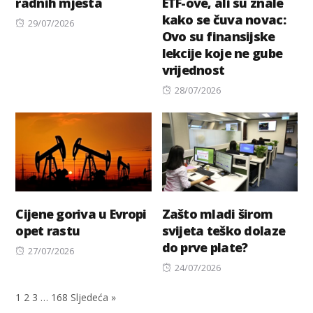
radnih mjesta
ETF-ove, ali su znale
kako se čuva novac:
Posted
29/07/2026
Ovo su finansijske
on
lekcije koje ne gube
vrijednost
Posted
28/07/2026
on
Cijene goriva u Evropi
Zašto mladi širom
opet rastu
svijeta teško dolaze
do prve plate?
Posted
27/07/2026
on
Posted
24/07/2026
on
1
2
3
…
168
Sljedeća »