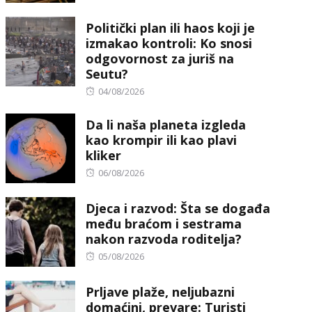
on
Politički plan ili haos koji je
izmakao kontroli: Ko snosi
odgovornost za juriš na
Seutu?
Posted
04/08/2026
on
Da li naša planeta izgleda
kao krompir ili kao plavi
kliker
Posted
06/08/2026
on
Djeca i razvod: Šta se događa
među braćom i sestrama
nakon razvoda roditelja?
Posted
05/08/2026
on
Prljave plaže, neljubazni
domaćini, prevare: Turisti