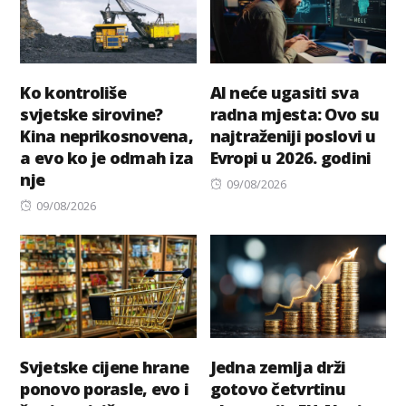
Ko kontroliše
AI neće ugasiti sva
svjetske sirovine?
radna mjesta: Ovo su
Kina neprikosnovena,
najtraženiji poslovi u
a evo ko je odmah iza
Evropi u 2026. godini
nje
Posted
09/08/2026
Posted
on
09/08/2026
on
Svjetske cijene hrane
Jedna zemlja drži
ponovo porasle, evo i
gotovo četvrtinu