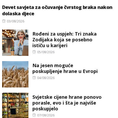
Devet savjeta za očuvanje čvrstog braka nakon
dolaska djece
Posted
03/08/2026
on
Rođeni za uspjeh: Tri znaka
Zodijaka koja se posebno
ističu u karijeri
Posted
05/08/2026
on
Na jesen moguće
poskupljenje hrane u Evropi
Posted
04/08/2026
on
Svjetske cijene hrane ponovo
porasle, evo i šta je najviše
poskupjelo
Posted
07/08/2026