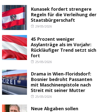
Kunasek fordert strengere
Regeln für die Verleihung der
Staatsbürgerschaft
Posted
29/05/2026
on
45 Prozent weniger
Asylanträge als im Vorjahr:
Rückläufiger Trend setzt sich
fort
Posted
25/05/2026
on
Drama in Wien-Floridsdorf:
Bosnier bedroht Passanten
mit Maschinenpistole nach
Streit mit seiner Mutter
Posted
25/05/2026
on
Neue Abgaben sollen