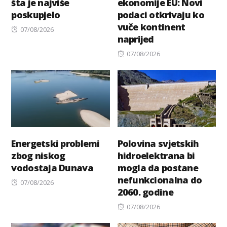
šta je najviše
ekonomije EU: Novi
poskupjelo
podaci otkrivaju ko
vuče kontinent
Posted
07/08/2026
naprijed
on
Posted
07/08/2026
on
Energetski problemi
Polovina svjetskih
zbog niskog
hidroelektrana bi
vodostaja Dunava
mogla da postane
nefunkcionalna do
Posted
07/08/2026
2060. godine
on
Posted
07/08/2026
on