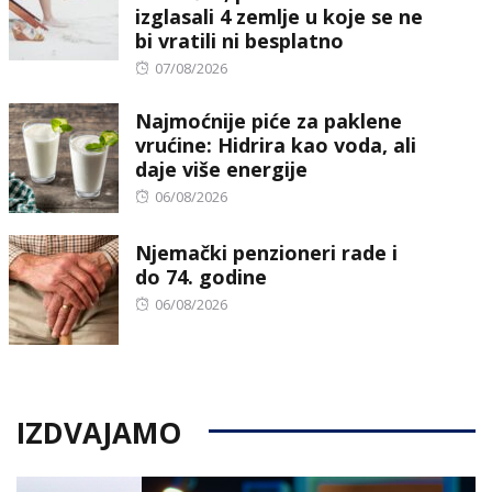
izglasali 4 zemlje u koje se ne
bi vratili ni besplatno
Posted
07/08/2026
on
Najmoćnije piće za paklene
vrućine: Hidrira kao voda, ali
daje više energije
Posted
06/08/2026
on
Njemački penzioneri rade i
do 74. godine
Posted
06/08/2026
on
IZDVAJAMO