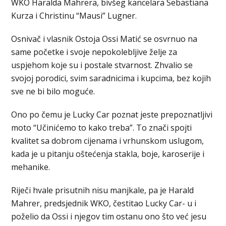
WKO Haralda Mahrera, bivšeg kancelara Sebastiana
Kurza i Christinu “Mausi” Lugner.
Osnivač i vlasnik Ostoja Ossi Matić se osvrnuo na
same početke i svoje nepokolebljive želje za
uspjehom koje su i postale stvarnost. Zhvalio se
svojoj porodici, svim saradnicima i kupcima, bez kojih
sve ne bi bilo moguće.
Ono po čemu je Lucky Car poznat jeste prepoznatljivi
moto “Učinićemo to kako treba”. To znači spojti
kvalitet sa dobrom cijenama i vrhunskom uslugom,
kada je u pitanju oštećenja stakla, boje, karoserije i
mehanike.
Riječi hvale prisutnih nisu manjkale, pa je Harald
Mahrer, predsjednik WKO, čestitao Lucky Car- u i
poželio da Ossi i njegov tim ostanu ono što već jesu