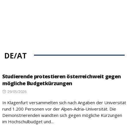
DE/AT
Studierende protestieren österreichweit gegen
mögliche Budgetkürzungen
Posted
29/05/2026
on
In Klagenfurt versammelten sich nach Angaben der Universität
rund 1.200 Personen vor der Alpen-Adria-Universität. Die
Demonstrierenden wandten sich gegen mögliche Kürzungen
im Hochschulbudget und...