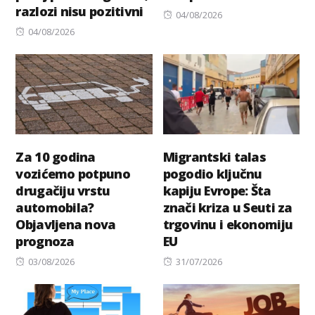
razlozi nisu pozitivni
Posted
04/08/2026
Posted
on
04/08/2026
on
Za 10 godina
Migrantski talas
vozićemo potpuno
pogodio ključnu
drugačiju vrstu
kapiju Evrope: Šta
automobila?
znači kriza u Seuti za
Objavljena nova
trgovinu i ekonomiju
prognoza
EU
Posted
Posted
03/08/2026
31/07/2026
on
on