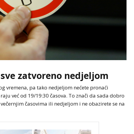
BIZNIS
NOVOSTI
je sve zatvoreno nedjeljom
ih
Jedna zemlja drži gotovo
bi mogla da
četvrtinu ekonomije EU:
nog vremena, pa tako nedjeljom nećete pronaći
ionalna do
Novi podaci otkrivaju ko
araju već od 19/19:30 časova. To znači da sada dobro
vuče kontinent naprijed
večernjim časovima ili nedjeljom i ne obazirete se na