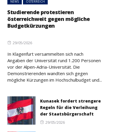
NEWS
ÖSTERREICH
Studierende protestieren
österreichweit gegen mögliche
Budgetkürzungen
Posted
29/05/2026
on
In Klagenfurt versammelten sich nach
Angaben der Universität rund 1.200 Personen
vor der Alpen-Adria-Universität. Die
Demonstrierenden wandten sich gegen
mögliche Kürzungen im Hochschulbudget und...
Kunasek fordert strengere
Regeln für die Verleihung
der Staatsbürgerschaft
Posted
29/05/2026
on