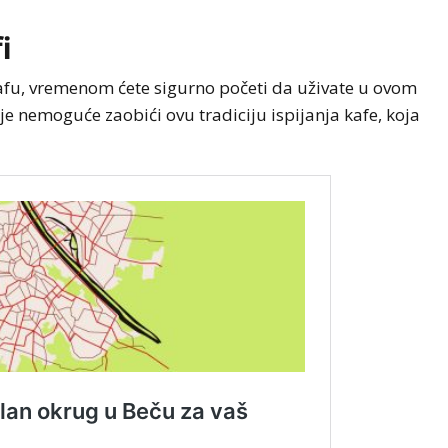
i
 kafu, vremenom ćete sigurno početi da uživate u ovom
e nemoguće zaobići ovu tradiciju ispijanja kafe, koja