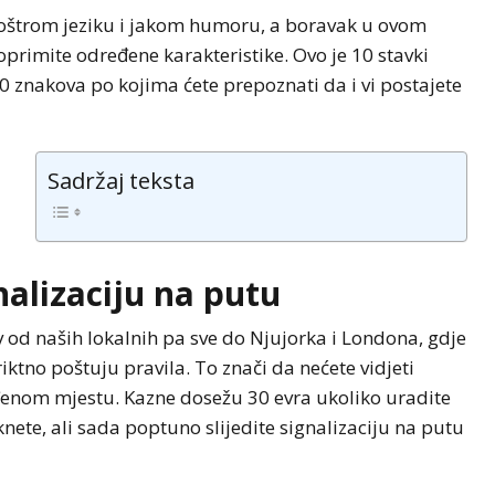
, oštrom jeziku i jakom humoru, a boravak u ovom
oprimite određene karakteristike. Ovo je 10 stavki
0 znakova po kojima ćete prepoznati da i vi postajete
Sadržaj teksta
nalizaciju na putu
 od naših lokalnih pa sve do Njujorka i Londona, gdje
ktno poštuju pravila. To znači da nećete vidjeti
iđenom mjestu. Kazne dosežu 30 evra ukoliko uradite
ete, ali sada poptuno slijedite signalizaciju na putu