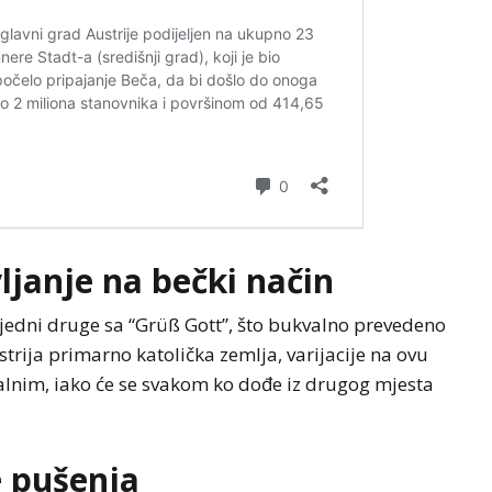
vljanje na bečki način
jedni druge sa “Grüß Gott”, što bukvalno prevedeno
strija primarno katolička zemlja, varijacije na ovu
alnim, iako će se svakom ko dođe iz drugog mjesta
e pušenja