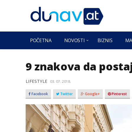
POČETNA
NOVOSTI
BIZNIS
MA
9 znakova da postaj
LIFESTYLE
03. 07. 2018.
Facebook
Twitter
Google+
Pinterest