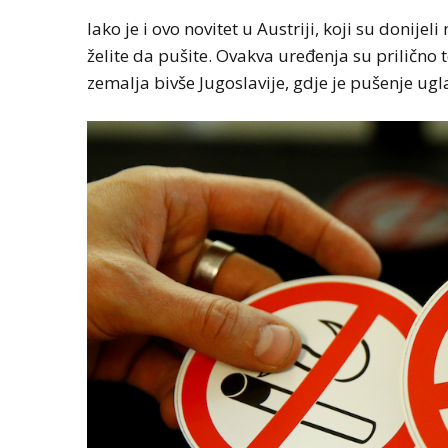
Iako je i ovo novitet u Austriji, koji su donije
želite da pušite. Ovakva uređenja su prilično
zemalja bivše Jugoslavije, gdje je pušenje ugl