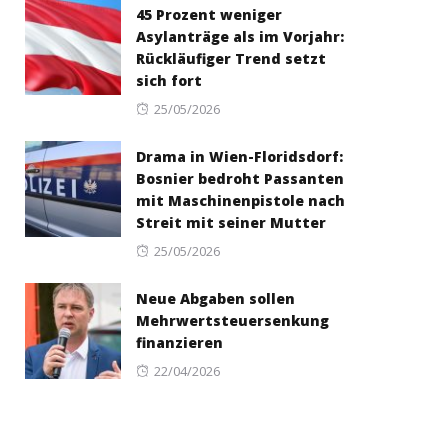
45 Prozent weniger
Asylanträge als im Vorjahr:
Rückläufiger Trend setzt
sich fort
Posted
25/05/2026
on
Drama in Wien-Floridsdorf:
Bosnier bedroht Passanten
mit Maschinenpistole nach
Streit mit seiner Mutter
Posted
25/05/2026
on
Neue Abgaben sollen
Mehrwertsteuersenkung
finanzieren
Posted
22/04/2026
on