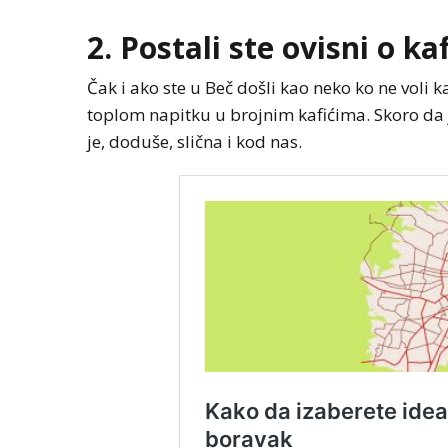
2. Postali ste ovisni o kaf
Čak i ako ste u Beč došli kao neko ko ne voli
toplom napitku u brojnim kafićima. Skoro da j
je, doduše, slična i kod nas.