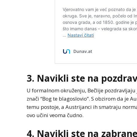
3. Navikli ste na pozdra
U formalnom okruženju, Bečlije pozdravljaju 
znači “Bog te blagoslovio”. S obzirom da je Au
temu postoje, a Austrijanci ih smatraju norm
ovo učini veoma čudno.
4. Navikli ste na zabran