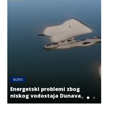
BIZNIS
NOV
Polovina 
BIZNIS
hidroelek
Energetski problemi zbog
postane 
niskog vodostaja Dunava
2060. god