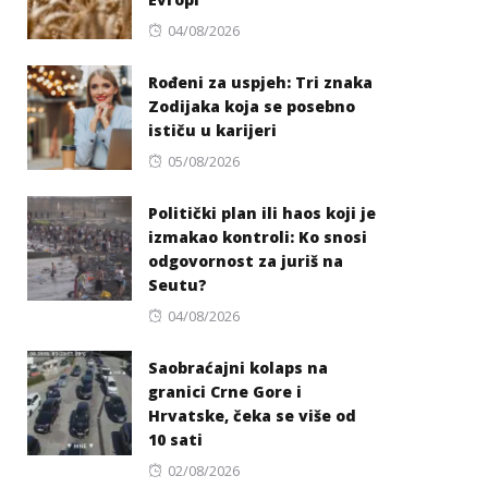
Posted
04/08/2026
on
Rođeni za uspjeh: Tri znaka
Zodijaka koja se posebno
ističu u karijeri
Posted
05/08/2026
on
Politički plan ili haos koji je
izmakao kontroli: Ko snosi
odgovornost za juriš na
Seutu?
Posted
04/08/2026
on
Saobraćajni kolaps na
granici Crne Gore i
Hrvatske, čeka se više od
10 sati
Posted
02/08/2026