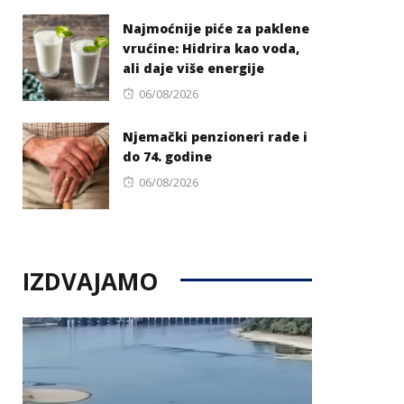
on
Najmoćnije piće za paklene
vrućine: Hidrira kao voda,
ali daje više energije
Posted
06/08/2026
on
Njemački penzioneri rade i
do 74. godine
Posted
06/08/2026
on
IZDVAJAMO