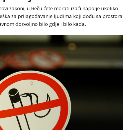
li novi zakoni, u Beču ćete morati izaći napolje ukoliko
 teška za prilagođavanje ljudima koji dođu sa prostora
avnom dozvoljno bilo gdje i bilo kada.