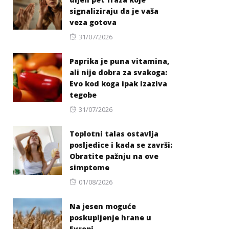
signaliziraju da je vaša
veza gotova
Posted
31/07/2026
on
Paprika je puna vitamina,
ali nije dobra za svakoga:
Evo kod koga ipak izaziva
tegobe
Posted
31/07/2026
on
Toplotni talas ostavlja
posljedice i kada se završi:
Obratite pažnju na ove
simptome
Posted
01/08/2026
on
Na jesen moguće
poskupljenje hrane u
Evropi