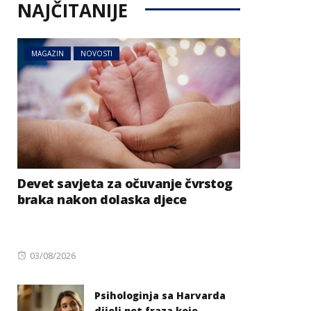
NAJČITANIJE
MAGAZIN
NOVOSTI
Devet savjeta za očuvanje čvrstog
braka nakon dolaska djece
Posted
03/08/2026
on
Psihologinja sa Harvarda
dijeli pet fraza koje