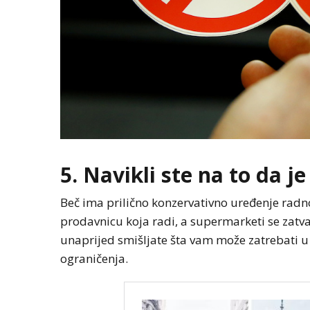
BIZNIS
NOVOSTI
5. Navikli ste na to da 
Polovina svjetsk
hidroelektrana 
Beč ima prilično konzervativno uređenje rad
postane nefunkc
prodavnicu koja radi, a supermarketi se zatv
2060. godine
unaprijed smišljate šta vam može zatrebati u 
ograničenja.