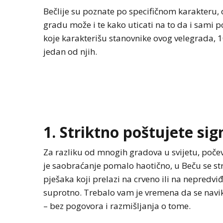
Bečlije su poznate po specifičnom karakteru
gradu može i te kako uticati na to da i sami p
koje karakterišu stanovnike ovog velegrada, 1
jedan od njih.
1. Striktno poštujete sig
Za razliku od mnogih gradova u svijetu, počev
je saobraćanje pomalo haotično, u Beču se stri
pješaka koji prelazi na crveno ili na nepredv
suprotno. Trebalo vam je vremena da se navikn
– bez pogovora i razmišljanja o tome.