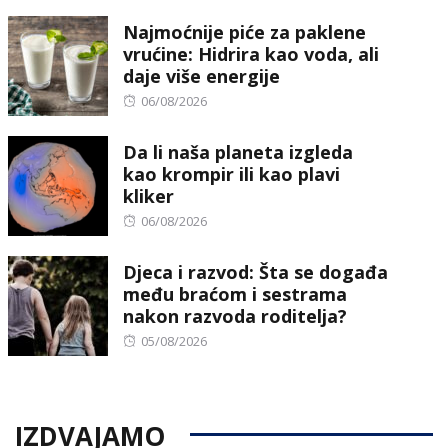
Najmoćnije piće za paklene
vrućine: Hidrira kao voda, ali
daje više energije
Posted
06/08/2026
on
Da li naša planeta izgleda
kao krompir ili kao plavi
kliker
Posted
06/08/2026
on
Djeca i razvod: Šta se događa
među braćom i sestrama
nakon razvoda roditelja?
Posted
05/08/2026
on
IZDVAJAMO