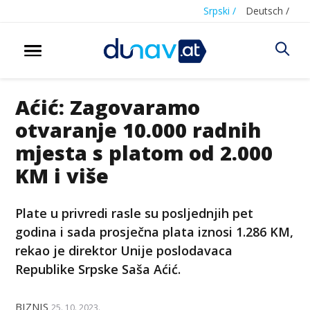
Srpski /
Deutsch /
Aćić: Zagovaramo
otvaranje 10.000 radnih
mjesta s platom od 2.000
KM i više
Plate u privredi rasle su posljednjih pet
godina i sada prosječna plata iznosi 1.286 KM,
rekao je direktor Unije poslodavaca
Republike Srpske Saša Aćić.
BIZNIS
25. 10. 2023.