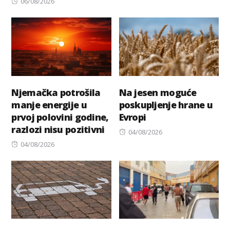
Posted
on
06/08/2026
on
Njemačka potrošila
Na jesen moguće
manje energije u
poskupljenje hrane u
prvoj polovini godine,
Evropi
razlozi nisu pozitivni
Posted
04/08/2026
Posted
on
04/08/2026
on