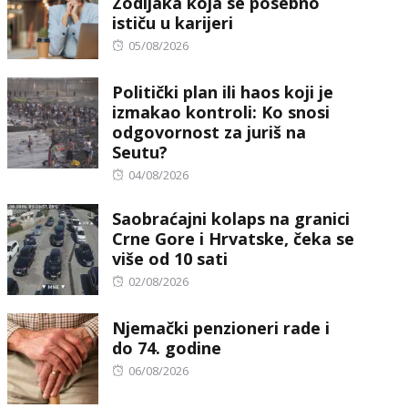
Zodijaka koja se posebno
ističu u karijeri
Posted
05/08/2026
on
Politički plan ili haos koji je
izmakao kontroli: Ko snosi
odgovornost za juriš na
Seutu?
Posted
04/08/2026
on
Saobraćajni kolaps na granici
Crne Gore i Hrvatske, čeka se
više od 10 sati
Posted
02/08/2026
on
Njemački penzioneri rade i
do 74. godine
Posted
06/08/2026
on