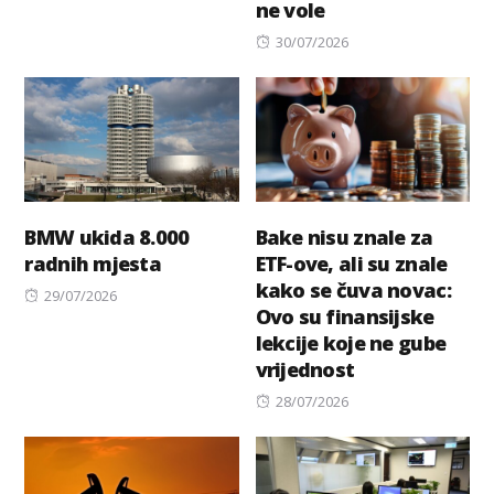
ne vole
Posted
30/07/2026
on
BMW ukida 8.000
Bake nisu znale za
radnih mjesta
ETF-ove, ali su znale
kako se čuva novac:
Posted
29/07/2026
Ovo su finansijske
on
lekcije koje ne gube
vrijednost
Posted
28/07/2026
on