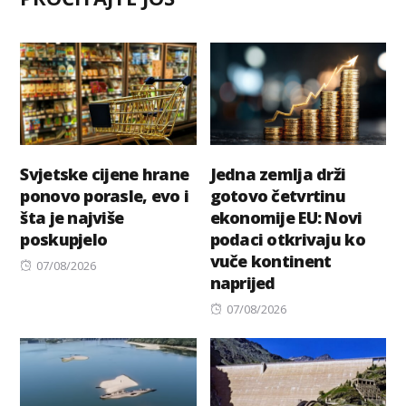
Svjetske cijene hrane
Jedna zemlja drži
ponovo porasle, evo i
gotovo četvrtinu
šta je najviše
ekonomije EU: Novi
poskupjelo
podaci otkrivaju ko
vuče kontinent
Posted
07/08/2026
naprijed
on
Posted
07/08/2026
on