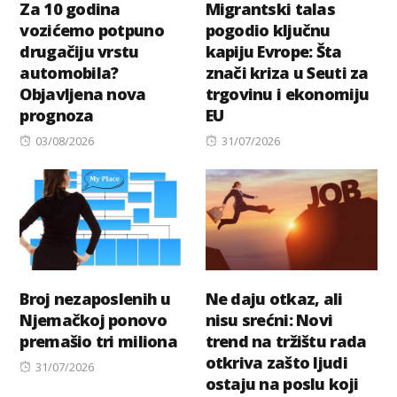
Za 10 godina
Migrantski talas
vozićemo potpuno
pogodio ključnu
drugačiju vrstu
kapiju Evrope: Šta
automobila?
znači kriza u Seuti za
Objavljena nova
trgovinu i ekonomiju
prognoza
EU
Posted
Posted
03/08/2026
31/07/2026
on
on
Broj nezaposlenih u
Ne daju otkaz, ali
Njemačkoj ponovo
nisu srećni: Novi
premašio tri miliona
trend na tržištu rada
otkriva zašto ljudi
Posted
31/07/2026
ostaju na poslu koji
on