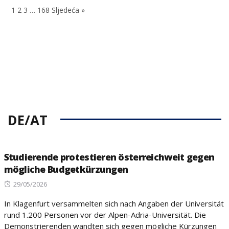
on
on
1
2
3
…
168
Sljedeća »
DE/AT
Studierende protestieren österreichweit gegen
mögliche Budgetkürzungen
Posted
29/05/2026
on
In Klagenfurt versammelten sich nach Angaben der Universität
rund 1.200 Personen vor der Alpen-Adria-Universität. Die
Demonstrierenden wandten sich gegen mögliche Kürzungen