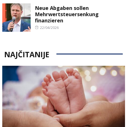
on
Neue Abgaben sollen
Mehrwertsteuersenkung
finanzieren
Posted
22/04/2026
on
NAJČITANIJE