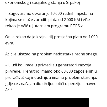
ekonomskog i socijalnog stanja u Srpskoj.
– Zagovaramo otvaranje 10.000 radnih mjesta na
kojima se može zaraditi plata od 2.000 KM i više –
rekao je Aćić u Јutarnjem programu RTRS-a.
On je rekao da je krajnji cilj prosječna plata od 1.000
evra.
Aćić je ukazao na problem nedostatka radne snage.
– Ljudi koji rade u privredi su generatori razvoja
privrede. Trenutno imamo oko 60.000 zaposlenih u
prerađivačkoj industriji, a imamo problem starenja,
gdje će značajan dio tih ljudi otići u penziju – naveo je
Aćić.