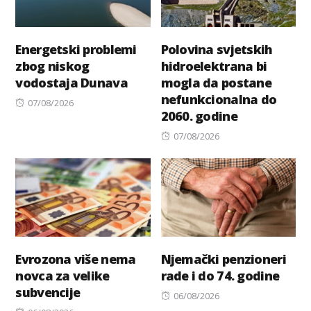
Energetski problemi
Polovina svjetskih
zbog niskog
hidroelektrana bi
vodostaja Dunava
mogla da postane
nefunkcionalna do
Posted
07/08/2026
2060. godine
on
Posted
07/08/2026
on
Evrozona više nema
Njemački penzioneri
novca za velike
rade i do 74. godine
subvencije
Posted
06/08/2026