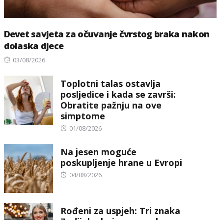
Devet savjeta za očuvanje čvrstog braka nakon
dolaska djece
Posted
03/08/2026
on
Toplotni talas ostavlja
posljedice i kada se završi:
Obratite pažnju na ove
simptome
Posted
01/08/2026
on
Na jesen moguće
poskupljenje hrane u Evropi
Posted
04/08/2026
on
Rođeni za uspjeh: Tri znaka