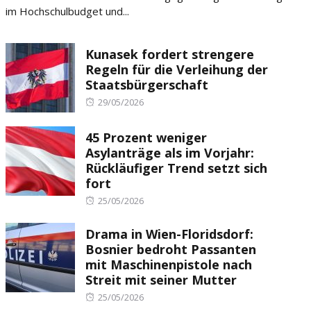
im Hochschulbudget und...
Kunasek fordert strengere
Regeln für die Verleihung der
Staatsbürgerschaft
Posted
29/05/2026
on
45 Prozent weniger
Asylanträge als im Vorjahr:
Rückläufiger Trend setzt sich
fort
Posted
25/05/2026
on
Drama in Wien-Floridsdorf:
Bosnier bedroht Passanten
mit Maschinenpistole nach
Streit mit seiner Mutter
Posted
25/05/2026