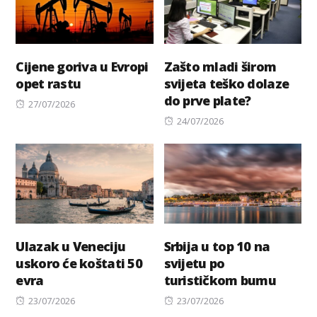
Cijene goriva u Evropi
Zašto mladi širom
opet rastu
svijeta teško dolaze
do prve plate?
Posted
27/07/2026
on
Posted
24/07/2026
on
Ulazak u Veneciju
Srbija u top 10 na
uskoro će koštati 50
svijetu po
evra
turističkom bumu
Posted
Posted
23/07/2026
23/07/2026