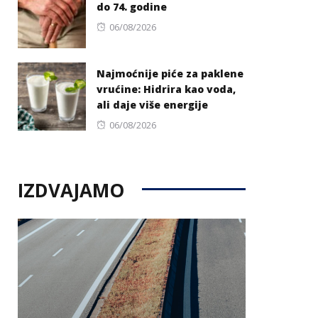
do 74. godine
Posted
06/08/2026
on
Najmoćnije piće za paklene
vrućine: Hidrira kao voda,
ali daje više energije
Posted
06/08/2026
on
IZDVAJAMO