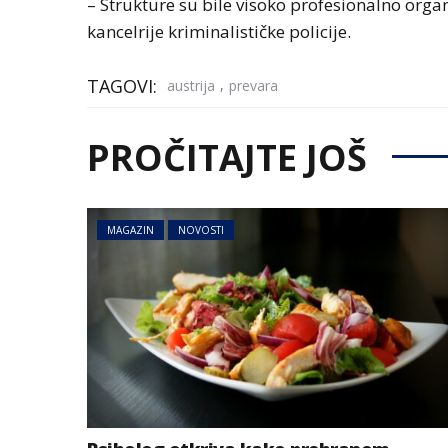
– Strukture su bile visoko profesionalno orga
kancelrije kriminalističke policije.
TAGOVI:
,
austrija
prevara
PROČITAJTE JOŠ
MAGAZIN
NOVOSTI