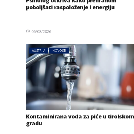
Psiholog otkriva kako prehranom
poboljšati raspoloženje i energiju
Posted
06/08/2026
on
AUSTRIJA
NOVOSTI
Kontaminirana voda za piće u tirolskom
gradu