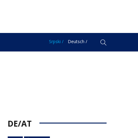
Srpski /
Deutsch /
DE/AT