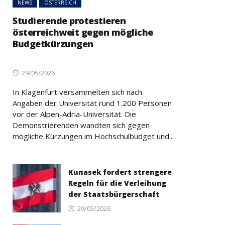
NEWS
ÖSTERREICH
Studierende protestieren
österreichweit gegen mögliche
Budgetkürzungen
Posted
29/05/2026
on
In Klagenfurt versammelten sich nach
Angaben der Universität rund 1.200 Personen
vor der Alpen-Adria-Universität. Die
Demonstrierenden wandten sich gegen
mögliche Kürzungen im Hochschulbudget und...
Kunasek fordert strengere
Regeln für die Verleihung
der Staatsbürgerschaft
Posted
29/05/2026
on