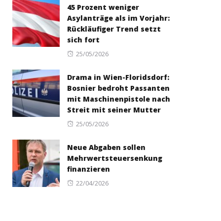
45 Prozent weniger
Asylanträge als im Vorjahr:
Rückläufiger Trend setzt
sich fort
Posted
25/05/2026
on
Drama in Wien-Floridsdorf:
Bosnier bedroht Passanten
mit Maschinenpistole nach
Streit mit seiner Mutter
Posted
25/05/2026
on
Neue Abgaben sollen
Mehrwertsteuersenkung
finanzieren
Posted
22/04/2026
on