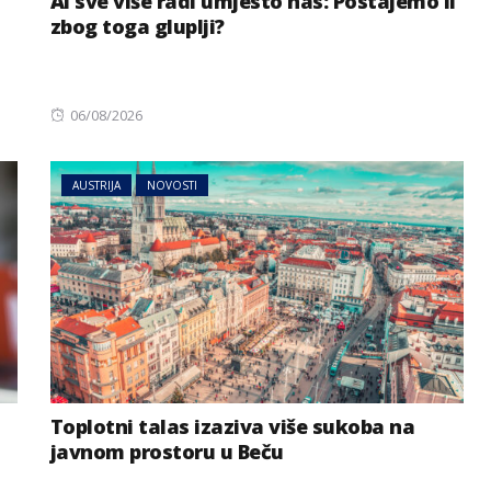
AI sve više radi umjesto nas: Postajemo li
zbog toga gluplji?
Posted
06/08/2026
on
AUSTRIJA
NOVOSTI
Toplotni talas izaziva više sukoba na
javnom prostoru u Beču