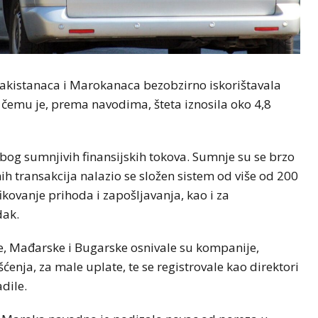
Pakistanaca i Marokanaca bezobzirno iskorištavala
ri čemu je, prema navodima, šteta iznosila oko 4,8
bog sumnjivih finansijskih tokova. Sumnje su se brzo
nih transakcija nalazio se složen sistem od više od 200
fikovanje prihoda i zapošljavanja, kao i za
dak.
ke, Mađarske i Bugarske osnivale su kompanije,
šćenja, za male uplate, te se registrovale kao direktori
adile.