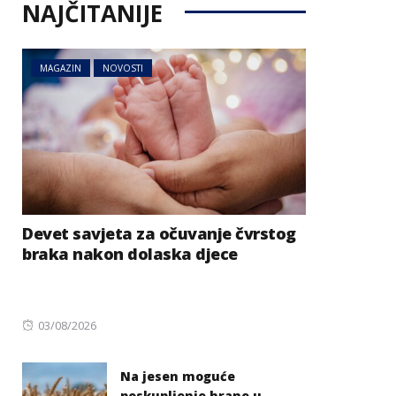
NAJČITANIJE
MAGAZIN
NOVOSTI
Devet savjeta za očuvanje čvrstog
braka nakon dolaska djece
Posted
03/08/2026
on
Na jesen moguće
poskupljenje hrane u