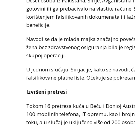
Deset osoba iz Pakistana, Sirije, Avganistan
gotovini ili ga prebacivalo na vlastite račun
korištenjem falsifikovanih dokumenata ili laž
beneficije.
Navodi se da je mlada majka značajno poveća
žena bez zdravstvenog osiguranja bila je reg
skupoj operaciji.
U jednom slučaju, Sirijac je, kako se navodi, 
falsifikovane platne liste. Očekuje se pokret
Izvršeni pretresi
Tokom 16 pretresa kuća u Beču i Donjoj Austriji
100 mobilnih telefona, IT opremu, kao i brojn
toku, a u slučaj je uključeno više od 200 osob