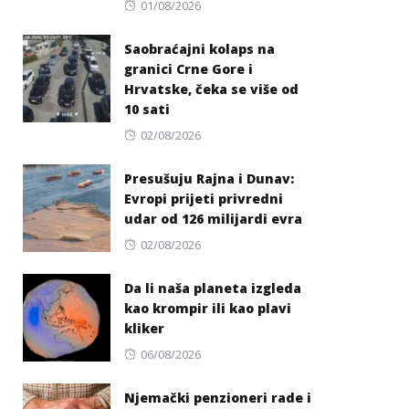
Posted
01/08/2026
on
Saobraćajni kolaps na
granici Crne Gore i
Hrvatske, čeka se više od
10 sati
Posted
02/08/2026
on
Presušuju Rajna i Dunav:
Evropi prijeti privredni
udar od 126 milijardi evra
Posted
02/08/2026
on
Da li naša planeta izgleda
kao krompir ili kao plavi
kliker
Posted
06/08/2026
on
Njemački penzioneri rade i