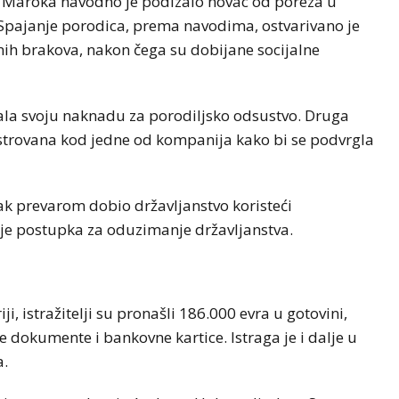
a i Maroka navodno je podizalo novac od poreza u
e. Spajanje porodica, prema navodima, ostvarivano je
nih brakova, nakon čega su dobijane socijalne
la svoju naknadu za porodiljsko odsustvo. Druga
istrovana kod jedne od kompanija kako bi se podvrgla
čak prevarom dobio državljanstvo koristeći
anje postupka za oduzimanje državljanstva.
, istražitelji su pronašli 186.000 evra u gotovini,
e dokumente i bankovne kartice. Istraga je i dalje u
a.