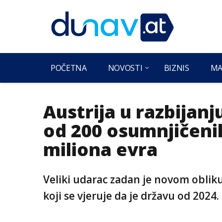
POČETNA
NOVOSTI
BIZNIS
MA
Austrija u razbijan
od 200 osumnjičenih
miliona evra
Veliki udarac zadan je novom obliku
koji se vjeruje da je državu od 2024