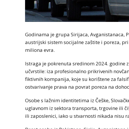
Godinama je grupa Sirijaca, Avganistanaca, 
austrijski sistem socijalne zaštite i poreza, p
miliona evra.
Istraga je pokrenuta sredinom 2024. godine z
učvrstile: iza profesionalno prikrivenih novča
fiktivnih kompanija, koje su korištene za falsi
ostvarivanje prava na povrat poreza na doho
Osobe s lažnim identitetima iz Češke, Slovač
uglavnom iz sektora transporta, trgovine ili či
ili zaposlenici, iako u stvarnosti nikada nisu r