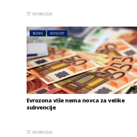
Posted
06/08/2026
on
BIZNIS
NOVOSTI
Evrozona više nema novca za velike
subvencije
Posted
06/08/2026