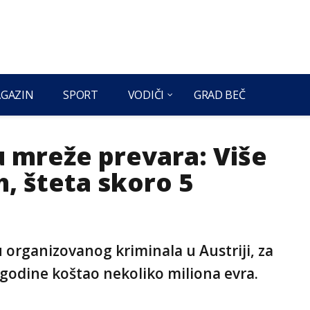
GAZIN
SPORT
VODIČI
GRAD BEČ
ju mreže prevara: Više
, šteta skoro 5
 organizovanog kriminala u Austriji, za
. godine koštao nekoliko miliona evra.