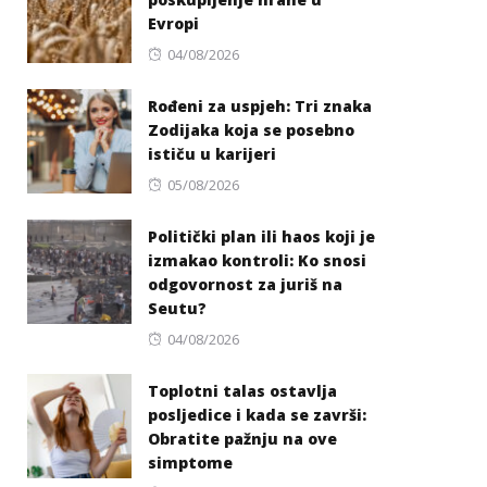
Evropi
Posted
04/08/2026
on
Rođeni za uspjeh: Tri znaka
Zodijaka koja se posebno
ističu u karijeri
Posted
05/08/2026
on
Politički plan ili haos koji je
izmakao kontroli: Ko snosi
odgovornost za juriš na
Seutu?
Posted
04/08/2026
on
Toplotni talas ostavlja
posljedice i kada se završi:
Obratite pažnju na ove
simptome