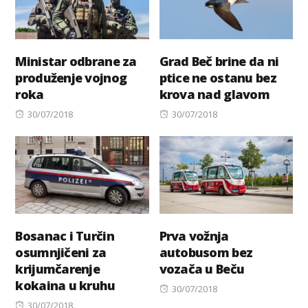
Ministar odbrane za
Grad Beč brine da ni
produženje vojnog
ptice ne ostanu bez
roka
krova nad glavom
Posted
Posted
30/07/2018
30/07/2018
on
on
Bosanac i Turčin
Prva vožnja
osumnjičeni za
autobusom bez
krijumčarenje
vozača u Beču
kokaina u kruhu
Posted
30/07/2018
Posted
on
30/07/2018