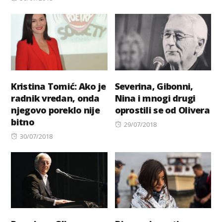
on
Kristina Tomić: Ako je
Severina, Gibonni,
radnik vredan, onda
Nina i mnogi drugi
njegovo poreklo nije
oprostili se od Olivera
bitno
Posted
29/07/2018
Posted
on
30/07/2018
on