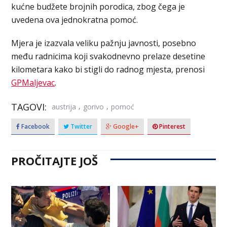
kućne budžete brojnih porodica, zbog čega je
uvedena ova jednokratna pomoć.
Mjera je izazvala veliku pažnju javnosti, posebno
među radnicima koji svakodnevno prelaze desetine
kilometara kako bi stigli do radnog mjesta, prenosi
GPMaljevac
.
TAGOVI:
,
,
austrija
gorivo
pomoć
Facebook
Twitter
Google+
Pinterest
PROČITAJTE JOŠ