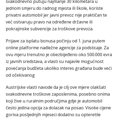
svakodnevno putuju najmanje 30 kilometara u
jednom smjeru do radnog mjesta ili škole, koriste
privatni automobil jer javni prevoz nije praktičan te
već ostvaruju pravo na određene državne ili
pokrajinske subvencije za troškove prevoza.
Prijave za isplatu bonusa počinju od 1. juna putem
online platforme nadležne agencije za podsticaje. Za
ovu mjeru trenutno je obezbijeđeno oko 500.000 evra
iz javnih sredstava, a vlasti su najavile mogućnost
povećanja budžeta ukoliko interes građana bude veći
od očekivanog
Austrijske vlasti navode da je cilj ove mjere olakšati
svakodnevne troškove zaposlenima, posebno onima
koji žive u ruralnim područjima gdje je automobil
često jedina opcija za dolazak na posao. Visoke cijene
goriva posljednjih mjeseci dodatno su opteretile