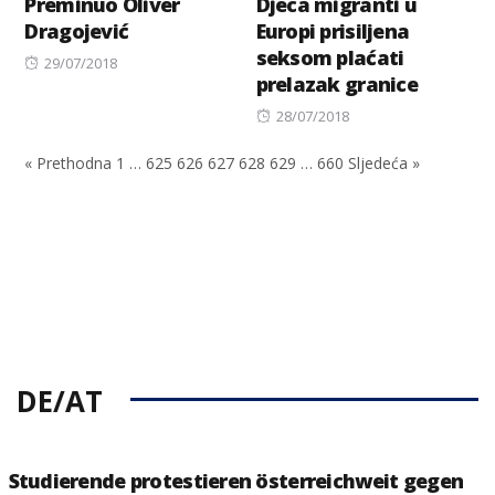
Preminuo Oliver
Djeca migranti u
Dragojević
Europi prisiljena
seksom plaćati
Posted
29/07/2018
prelazak granice
on
Posted
28/07/2018
on
« Prethodna
1
…
625
626
627
628
629
…
660
Sljedeća »
DE/AT
Studierende protestieren österreichweit gegen