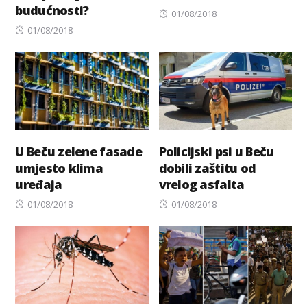
budućnosti?
Posted
01/08/2018
Posted
on
01/08/2018
on
U Beču zelene fasade
Policijski psi u Beču
umjesto klima
dobili zaštitu od
uređaja
vrelog asfalta
Posted
Posted
01/08/2018
01/08/2018
on
on