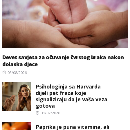
Devet savjeta za očuvanje čvrstog braka nakon
dolaska djece
Posted
03/08/2026
on
Psihologinja sa Harvarda
dijeli pet fraza koje
signaliziraju da je vaša veza
gotova
Posted
31/07/2026
on
Paprika je puna vitamina, ali