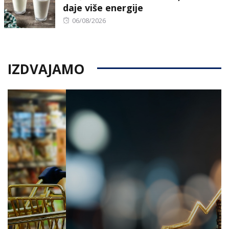
daje više energije
Posted
06/08/2026
on
IZDVAJAMO