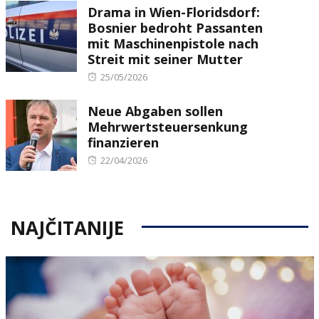
Drama in Wien-Floridsdorf:
Bosnier bedroht Passanten
mit Maschinenpistole nach
Streit mit seiner Mutter
Posted
25/05/2026
on
Neue Abgaben sollen
Mehrwertsteuersenkung
finanzieren
Posted
22/04/2026
on
NAJČITANIJE