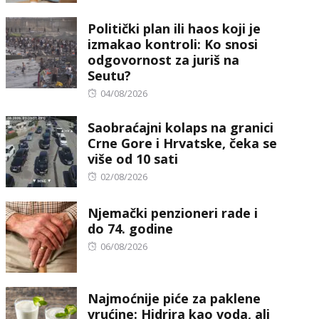
on
Politički plan ili haos koji je
izmakao kontroli: Ko snosi
odgovornost za juriš na
Seutu?
Posted
04/08/2026
on
Saobraćajni kolaps na granici
Crne Gore i Hrvatske, čeka se
više od 10 sati
Posted
02/08/2026
on
Njemački penzioneri rade i
do 74. godine
Posted
06/08/2026
on
Najmoćnije piće za paklene
vrućine: Hidrira kao voda, ali