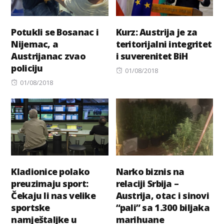
Potukli se Bosanac i
Kurz: Austrija je za
Nijemac, a
teritorijalni integritet
Austrijanac zvao
i suverenitet BiH
policiju
Posted
01/08/2018
Posted
on
01/08/2018
on
Kladionice polako
Narko biznis na
preuzimaju sport:
relaciji Srbija –
Čekaju li nas velike
Austrija, otac i sinovi
sportske
“pali” sa 1.300 biljaka
namještaljke u
marihuane