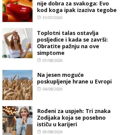
nije dobra za svakoga: Evo
kod koga ipak izaziva tegobe
Posted
31/07/2026
on
Toplotni talas ostavlja
posljedice i kada se završi:
Obratite pažnju na ove
simptome
Posted
01/08/2026
on
Na jesen moguće
poskupljenje hrane u Evropi
Posted
04/08/2026
on
Rođeni za uspjeh: Tri znaka
Zodijaka koja se posebno
ističu u karijeri
Posted
05/08/2026