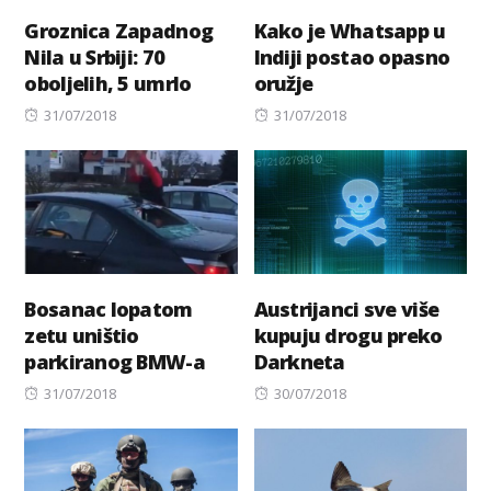
Groznica Zapadnog
Kako je Whatsapp u
Nila u Srbiji: 70
Indiji postao opasno
oboljelih, 5 umrlo
oružje
Posted
Posted
31/07/2018
31/07/2018
on
on
Bosanac lopatom
Austrijanci sve više
zetu uništio
kupuju drogu preko
parkiranog BMW-a
Darkneta
Posted
Posted
31/07/2018
30/07/2018
on
on