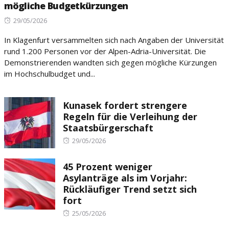
mögliche Budgetkürzungen
Posted
29/05/2026
on
In Klagenfurt versammelten sich nach Angaben der Universität
rund 1.200 Personen vor der Alpen-Adria-Universität. Die
Demonstrierenden wandten sich gegen mögliche Kürzungen
im Hochschulbudget und...
Kunasek fordert strengere
Regeln für die Verleihung der
Staatsbürgerschaft
Posted
29/05/2026
on
45 Prozent weniger
Asylanträge als im Vorjahr:
Rückläufiger Trend setzt sich
fort
Posted
25/05/2026
on