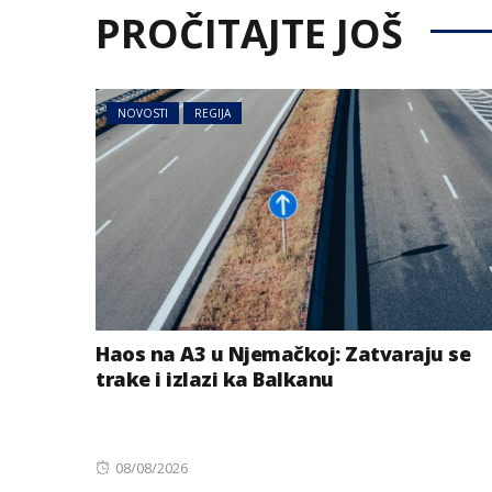
PROČITAJTE JOŠ
NOVOSTI
REGIJA
Haos na A3 u Njemačkoj: Zatvaraju se
trake i izlazi ka Balkanu
Posted
08/08/2026