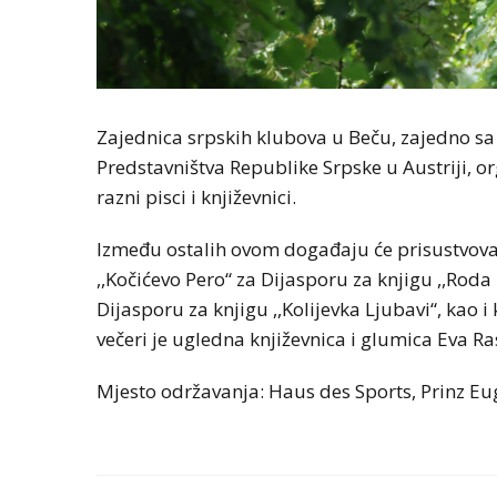
Zajednica srpskih klubova u Beču, zajedno s
Predstavništva Republike Srpske u Austriji, o
razni pisci i književnici.
Između ostalih ovom događaju će prisustvovat
,,Kočićevo Pero“ za Dijasporu za knjigu ,,Roda
Dijasporu za knjigu ,,Kolijevka Ljubavi“, kao i
večeri je ugledna književnica i glumica Eva Ra
Mjesto održavanja: Haus des Sports, Prinz E