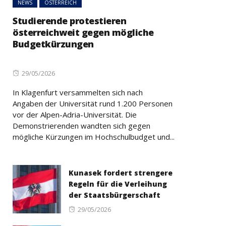
NEWS
ÖSTERREICH
Studierende protestieren
österreichweit gegen mögliche
Budgetkürzungen
Posted
29/05/2026
on
In Klagenfurt versammelten sich nach
Angaben der Universität rund 1.200 Personen
vor der Alpen-Adria-Universität. Die
Demonstrierenden wandten sich gegen
mögliche Kürzungen im Hochschulbudget und...
Kunasek fordert strengere
Regeln für die Verleihung
der Staatsbürgerschaft
Posted
29/05/2026
on