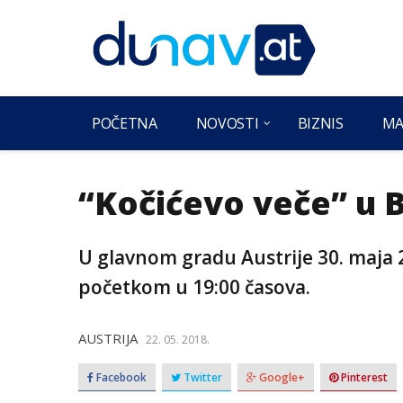
POČETNA
NOVOSTI
BIZNIS
MA
“Kočićevo veče” u 
U glavnom gradu Austrije 30. maja 
početkom u 19:00 časova.
AUSTRIJA
22. 05. 2018.
Facebook
Twitter
Google+
Pinterest