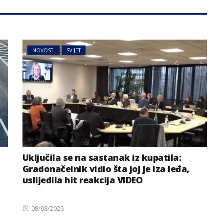
NOVOSTI
SVIJET
Uključila se na sastanak iz kupatila:
Gradonačelnik vidio šta joj je iza leđa,
uslijedila hit reakcija VIDEO
Posted
08/08/2026