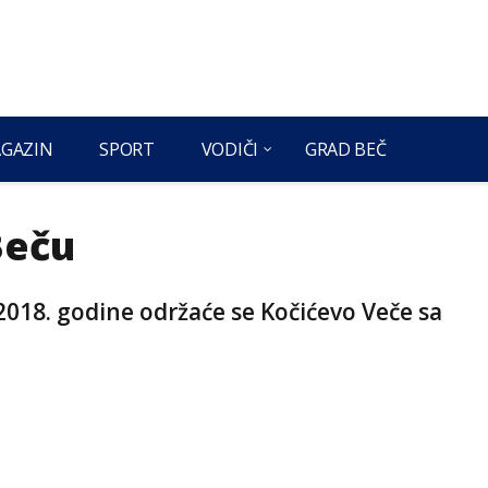
GAZIN
SPORT
VODIČI
GRAD BEČ
Beču
2018. godine održaće se Kočićevo Veče sa