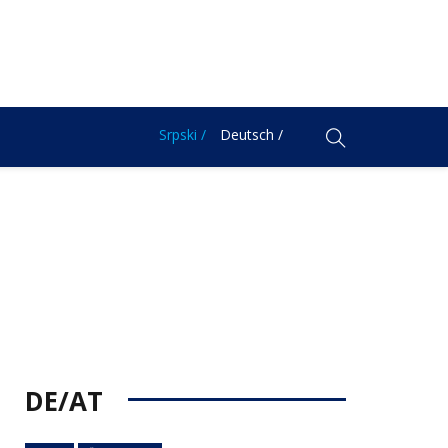
Srpski /
Deutsch /
DE/AT