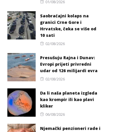
Posted
01/08/2026
on
Saobraćajni kolaps na
granici Crne Gore i
Hrvatske, čeka se više od
10 sati
Posted
02/08/2026
on
Presušuju Rajna i Dunav:
Evropi prijeti privredni
udar od 126 milijardi evra
Posted
02/08/2026
on
Da li naša planeta izgleda
kao krompir ili kao plavi
kliker
Posted
06/08/2026
on
Njemački penzioneri rade i