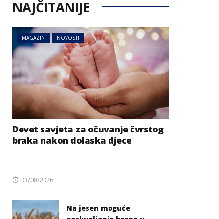
NAJČITANIJE
MAGAZIN
NOVOSTI
Devet savjeta za očuvanje čvrstog
braka nakon dolaska djece
Posted
03/08/2026
on
Na jesen moguće
poskupljenje hrane u