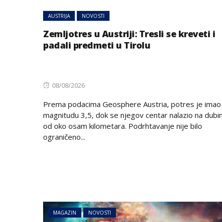
on
AUSTRIJA
NOVOSTI
Zemljotres u Austriji: Tresli se kreveti i
padali predmeti u Tirolu
Posted
08/08/2026
on
Prema podacima Geosphere Austria, potres je imao
magnitudu 3,5, dok se njegov centar nalazio na dubin
od oko osam kilometara. Podrhtavanje nije bilo
ograničeno...
MAGAZIN
NOVOSTI