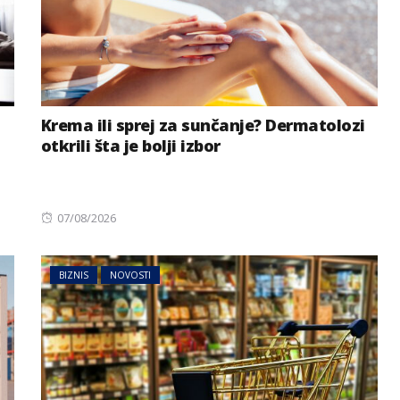
Krema ili sprej za sunčanje? Dermatolozi
otkrili šta je bolji izbor
Posted
07/08/2026
on
BIZNIS
NOVOSTI