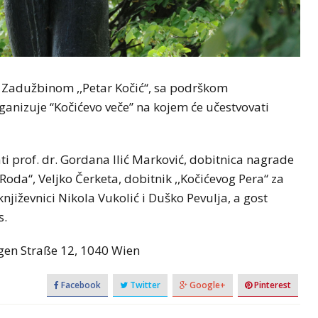
a Zadužbinom ,,Petar Kočić“, sa podrškom
rganizuje “Kočićevo veče” na kojem će učestvovati
i prof. dr. Gordana Ilić Marković, dobitnica nagrade
 Roda“, Veljko Čerketa, dobitnik ,,Kočićevog Pera“ za
 književnici Nikola Vukolić i Duško Pevulja, a gost
s.
ugen Straße 12, 1040 Wien
Facebook
Twitter
Google+
Pinterest