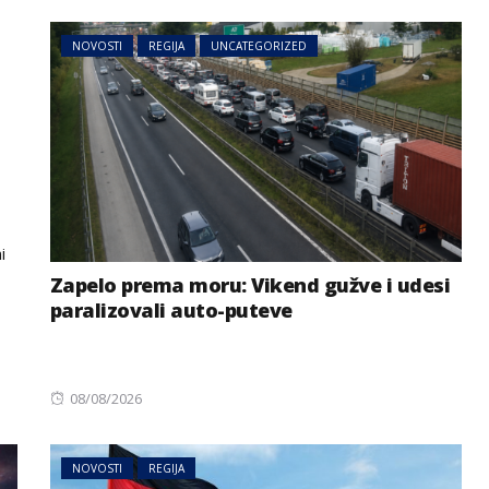
on
NOVOSTI
REGIJA
UNCATEGORIZED
i
Zapelo prema moru: Vikend gužve i udesi
paralizovali auto-puteve
Posted
08/08/2026
on
NOVOSTI
REGIJA