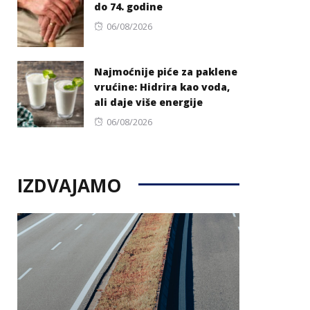
do 74. godine
Posted
06/08/2026
on
Najmoćnije piće za paklene
vrućine: Hidrira kao voda,
ali daje više energije
Posted
06/08/2026
on
IZDVAJAMO