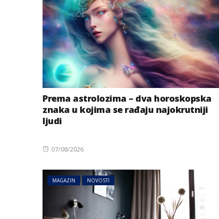
Prema astrolozima – dva horoskopska
znaka u kojima se rađaju najokrutniji
ljudi
Posted
07/08/2026
on
MAGAZIN
NOVOSTI