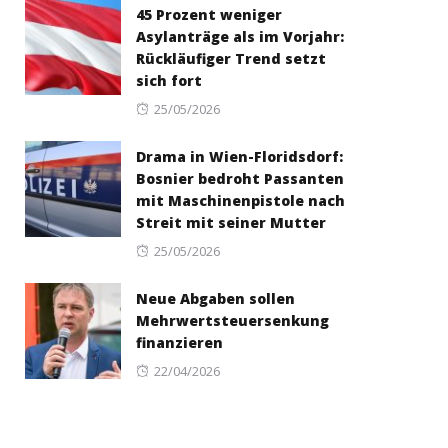
45 Prozent weniger
Asylanträge als im Vorjahr:
Rückläufiger Trend setzt
sich fort
Posted
25/05/2026
on
Drama in Wien-Floridsdorf:
Bosnier bedroht Passanten
mit Maschinenpistole nach
Streit mit seiner Mutter
Posted
25/05/2026
on
Neue Abgaben sollen
Mehrwertsteuersenkung
finanzieren
Posted
22/04/2026
on