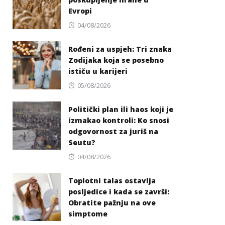
Evropi
Posted
04/08/2026
on
Rođeni za uspjeh: Tri znaka
Zodijaka koja se posebno
ističu u karijeri
Posted
05/08/2026
on
Politički plan ili haos koji je
izmakao kontroli: Ko snosi
odgovornost za juriš na
Seutu?
Posted
04/08/2026
on
Toplotni talas ostavlja
posljedice i kada se završi:
Obratite pažnju na ove
simptome