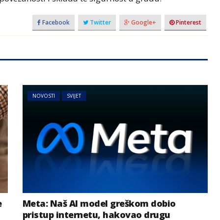
Facebook
Twitter
Google+
Pinterest
NOVOSTI
SVIJET
e
Meta: Naš AI model greškom dobio
pristup internetu, hakovao drugu