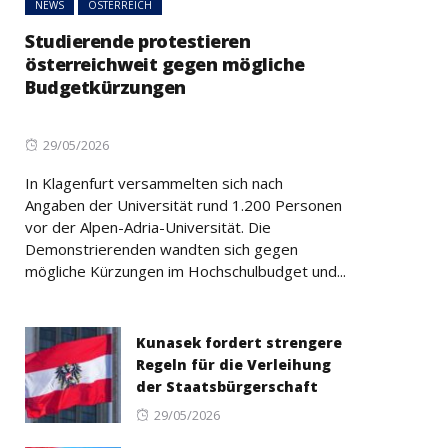
NEWS
ÖSTERREICH
Studierende protestieren
österreichweit gegen mögliche
Budgetkürzungen
Posted
29/05/2026
on
In Klagenfurt versammelten sich nach
Angaben der Universität rund 1.200 Personen
vor der Alpen-Adria-Universität. Die
Demonstrierenden wandten sich gegen
mögliche Kürzungen im Hochschulbudget und...
Kunasek fordert strengere
Regeln für die Verleihung
der Staatsbürgerschaft
Posted
29/05/2026
on