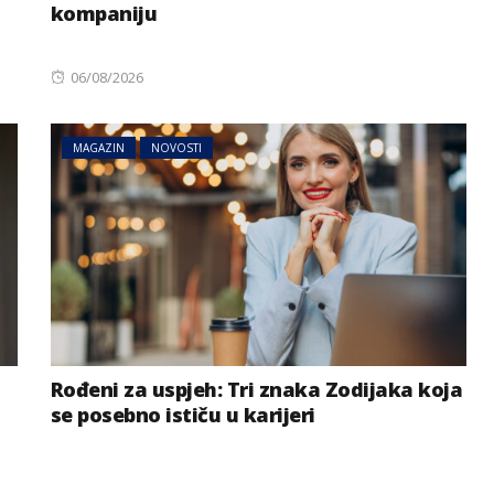
kompaniju
Posted
06/08/2026
on
MAGAZIN
NOVOSTI
Rođeni za uspjeh: Tri znaka Zodijaka koja
se posebno ističu u karijeri