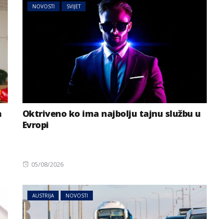
NOVOSTI
SVIJET
a
Oktriveno ko ima najbolju tajnu službu u
Evropi
Posted
05/08/2026
on
AUSTRIJA
NOVOSTI