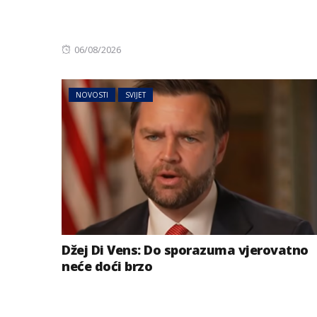
Posted
06/08/2026
on
NOVOSTI
SVIJET
Džej Di Vens: Do sporazuma vjerovatno
neće doći brzo