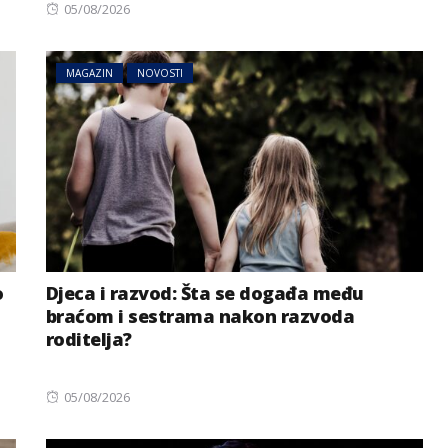
Posted
05/08/2026
on
MAGAZIN
NOVOSTI
o
Djeca i razvod: Šta se događa među
braćom i sestrama nakon razvoda
roditelja?
Posted
05/08/2026
on