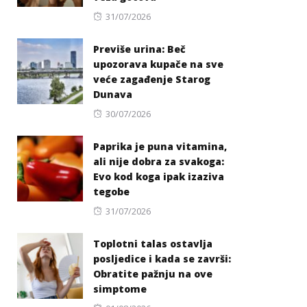
Posted
31/07/2026
on
Previše urina: Beč
upozorava kupače na sve
veće zagađenje Starog
Dunava
Posted
30/07/2026
on
Paprika je puna vitamina,
ali nije dobra za svakoga:
Evo kod koga ipak izaziva
tegobe
Posted
31/07/2026
on
Toplotni talas ostavlja
posljedice i kada se završi:
Obratite pažnju na ove
simptome