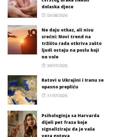
dolaska djece
Posted
03/08/2026
on
Ne daju otkaz, ali nisu
srećni: Novi trend na
tržištu rada otkriva zašto
ljudi ostaju na poslu koji
ne vole
Posted
30/07/2026
on
Ratovi u Ukrajini i Iranu se
opasno prepliću
Posted
31/07/2026
on
Psihologinja sa Harvarda
dijeli pet fraza koje
signaliziraju da je vaša
veza gotova