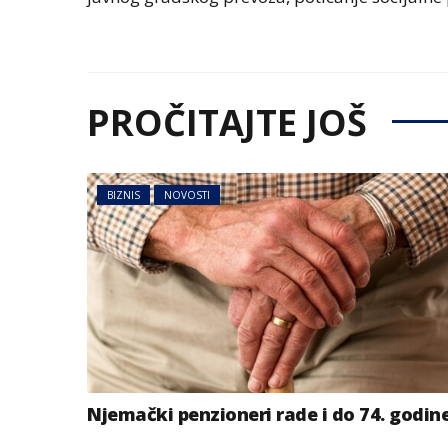
PROČITAJTE JOŠ
BIZNIS
NOVOSTI
Njemački penzioneri rade i do 74. godin