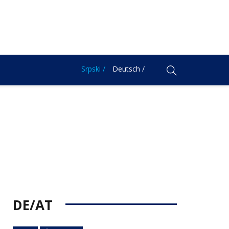
Srpski /
Deutsch /
DE/AT