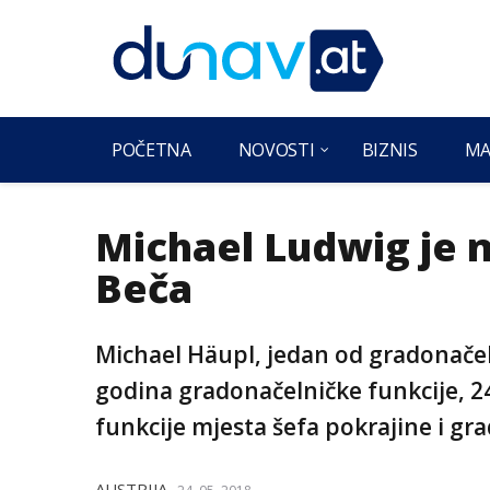
POČETNA
NOVOSTI
BIZNIS
MA
Michael Ludwig je 
Beča
Michael Häupl, jedan od gradonačel
godina gradonačelničke funkcije, 2
funkcije mjesta šefa pokrajine i gra
AUSTRIJA