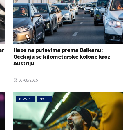
ar
Haos na putevima prema Balkanu:
Očekuju se kilometarske kolone kroz
Austriju
Posted
05/08/2026
on
BIZNIS
NOVOSTI
emperaturu
NOVOSTI
SPORT
ože da
Njemački penzioneri rade i
do 74. godine