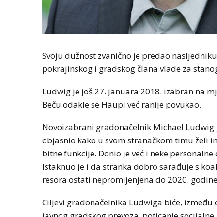
Svoju dužnost zvanično je predao nasljednik
pokrajinskog i gradskog člana vlade za stano
Ludwig je još 27. januara 2018. izabran na mj
Beču odakle se Häupl već ranije povukao.
Novoizabrani gradonačelnik Michael Ludwig 
objasnio kako u svom stranačkom timu želi imati
bitne funkcije. Donio je već i neke personalne
Istaknuo je i da stranka dobro sarađuje s koa
resora ostati nepromijenjena do 2020. godine
Ciljevi gradonačelnika Ludwiga biće, između 
javnog gradskog prevoza, poticanje socijalne 