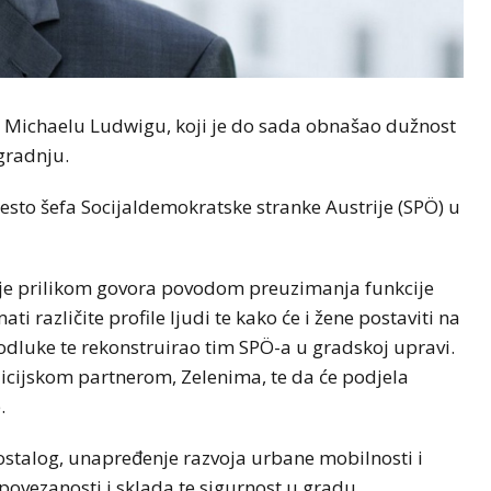
u Michaelu Ludwigu, koji je do sada obnašao dužnost
gradnju.
esto šefa Socijaldemokratske stranke Austrije (SPÖ) u
je prilikom govora povodom preuzimanja funkcije
 različite profile ljudi te kako će i žene postaviti na
 odluke te rekonstruirao tim SPÖ-a u gradskoj upravi.
licijskom partnerom, Zelenima, te da će podjela
.
ostalog, unapređenje razvoja urbane mobilnosti i
povezanosti i sklada te sigurnost u gradu.