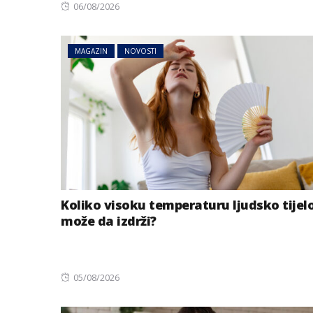
Posted
06/08/2026
on
MAGAZIN
NOVOSTI
Koliko visoku temperaturu ljudsko tijel
može da izdrži?
Posted
05/08/2026
on