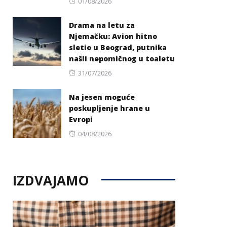
Posted
01/08/2026
on
Drama na letu za
Njemačku: Avion hitno
sletio u Beograd, putnika
našli nepomičnog u toaletu
Posted
31/07/2026
on
Na jesen moguće
poskupljenje hrane u
Evropi
Posted
04/08/2026
on
IZDVAJAMO