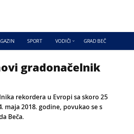
GAZIN
SPORT
VODIČI
GRAD BEČ
novi gradonačelnik
nika rekordera u Evropi sa skoro 25
4. maja 2018. godine, povukao se s
da Beča.