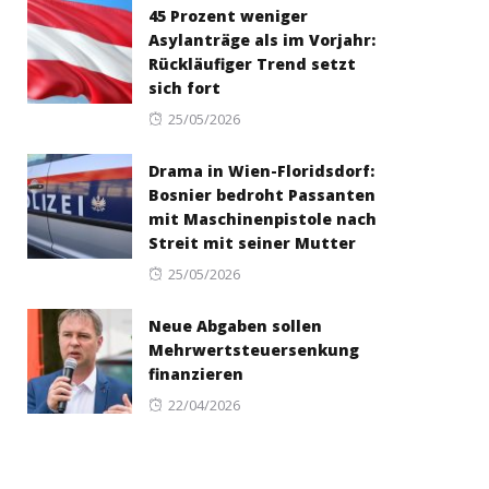
45 Prozent weniger
Asylanträge als im Vorjahr:
Rückläufiger Trend setzt
sich fort
Posted
25/05/2026
on
Drama in Wien-Floridsdorf:
Bosnier bedroht Passanten
mit Maschinenpistole nach
Streit mit seiner Mutter
Posted
25/05/2026
on
Neue Abgaben sollen
Mehrwertsteuersenkung
finanzieren
Posted
22/04/2026
on