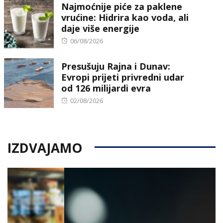
Najmoćnije piće za paklene
vrućine: Hidrira kao voda, ali
daje više energije
Posted
06/08/2026
on
Presušuju Rajna i Dunav:
Evropi prijeti privredni udar
od 126 milijardi evra
Posted
02/08/2026
on
IZDVAJAMO