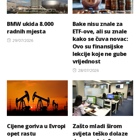
BMW ukida 8.000
Bake nisu znale za
radnih mjesta
ETF-ove, ali su znale
kako se čuva novac:
Posted
29/07/2026
Ovo su finansijske
on
lekcije koje ne gube
vrijednost
Posted
28/07/2026
on
Cijene goriva u Evropi
Zašto mladi širom
opet rastu
svijeta teško dolaze