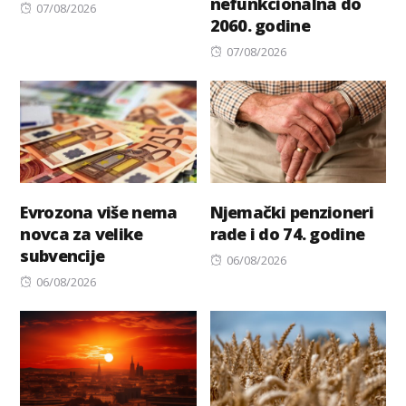
nefunkcionalna do
Posted
07/08/2026
2060. godine
on
Posted
07/08/2026
on
Evrozona više nema
Njemački penzioneri
novca za velike
rade i do 74. godine
subvencije
Posted
06/08/2026
Posted
on
06/08/2026
on