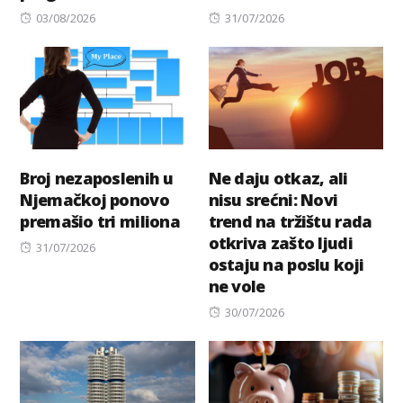
Posted
Posted
03/08/2026
31/07/2026
on
on
Broj nezaposlenih u
Ne daju otkaz, ali
Njemačkoj ponovo
nisu srećni: Novi
premašio tri miliona
trend na tržištu rada
otkriva zašto ljudi
Posted
31/07/2026
ostaju na poslu koji
on
ne vole
Posted
30/07/2026
on