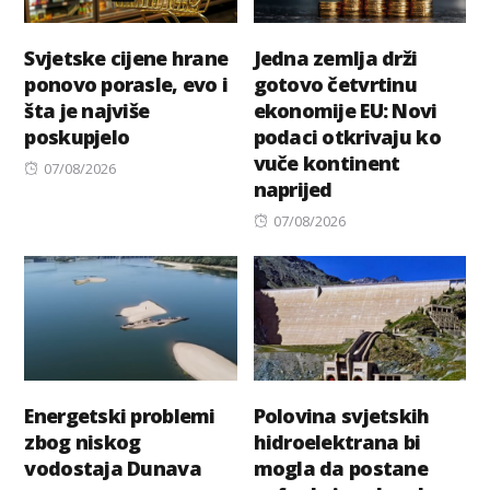
Svjetske cijene hrane
Jedna zemlja drži
ponovo porasle, evo i
gotovo četvrtinu
šta je najviše
ekonomije EU: Novi
poskupjelo
podaci otkrivaju ko
vuče kontinent
Posted
07/08/2026
naprijed
on
Posted
07/08/2026
on
Energetski problemi
Polovina svjetskih
zbog niskog
hidroelektrana bi
vodostaja Dunava
mogla da postane