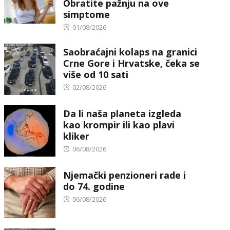
Obratite pažnju na ove
simptome
Posted
01/08/2026
on
Saobraćajni kolaps na granici
Crne Gore i Hrvatske, čeka se
više od 10 sati
Posted
02/08/2026
on
Da li naša planeta izgleda
kao krompir ili kao plavi
kliker
Posted
06/08/2026
on
Njemački penzioneri rade i
do 74. godine
Posted
06/08/2026
on