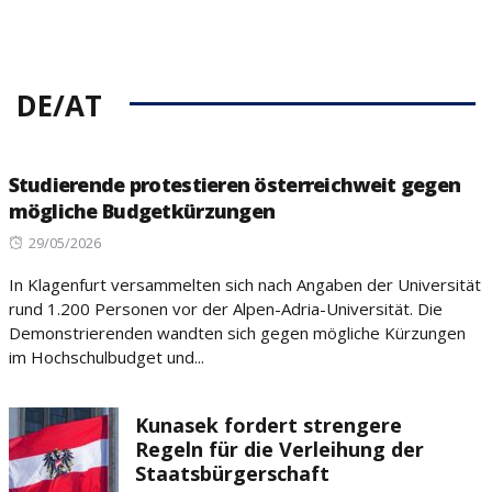
DE/AT
Studierende protestieren österreichweit gegen
mögliche Budgetkürzungen
Posted
29/05/2026
on
In Klagenfurt versammelten sich nach Angaben der Universität
rund 1.200 Personen vor der Alpen-Adria-Universität. Die
Demonstrierenden wandten sich gegen mögliche Kürzungen
im Hochschulbudget und...
Kunasek fordert strengere
Regeln für die Verleihung der
Staatsbürgerschaft