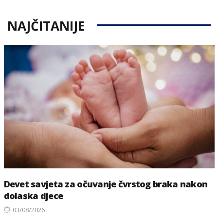
NAJČITANIJE
Devet savjeta za očuvanje čvrstog braka nakon
dolaska djece
Posted
03/08/2026