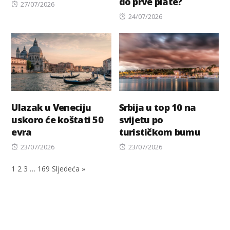
do prve plate?
Posted
27/07/2026
on
Posted
24/07/2026
on
Ulazak u Veneciju
Srbija u top 10 na
uskoro će koštati 50
svijetu po
evra
turističkom bumu
Posted
Posted
23/07/2026
23/07/2026
on
on
1
2
3
…
169
Sljedeća »