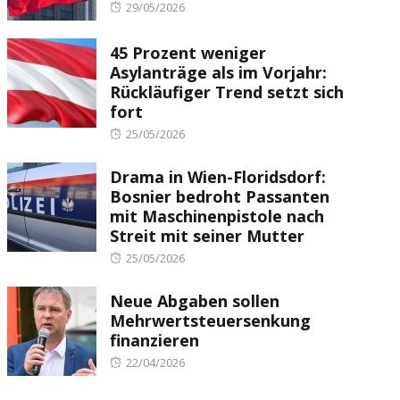
Posted
29/05/2026
on
45 Prozent weniger
Asylanträge als im Vorjahr:
Rückläufiger Trend setzt sich
fort
Posted
25/05/2026
on
Drama in Wien-Floridsdorf:
Bosnier bedroht Passanten
mit Maschinenpistole nach
Streit mit seiner Mutter
Posted
25/05/2026
on
Neue Abgaben sollen
Mehrwertsteuersenkung
finanzieren
Posted
22/04/2026
on