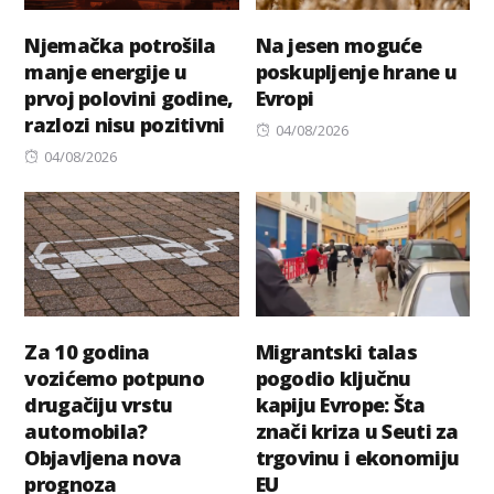
Njemačka potrošila
Na jesen moguće
manje energije u
poskupljenje hrane u
prvoj polovini godine,
Evropi
razlozi nisu pozitivni
Posted
04/08/2026
Posted
on
04/08/2026
on
Za 10 godina
Migrantski talas
vozićemo potpuno
pogodio ključnu
drugačiju vrstu
kapiju Evrope: Šta
automobila?
znači kriza u Seuti za
Objavljena nova
trgovinu i ekonomiju
prognoza
EU