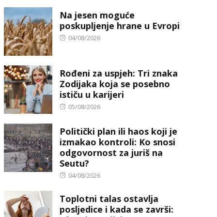
on
Na jesen moguće
poskupljenje hrane u Evropi
Posted
04/08/2026
on
Rođeni za uspjeh: Tri znaka
Zodijaka koja se posebno
ističu u karijeri
Posted
05/08/2026
on
Politički plan ili haos koji je
izmakao kontroli: Ko snosi
odgovornost za juriš na
Seutu?
Posted
04/08/2026
on
Toplotni talas ostavlja
posljedice i kada se završi: