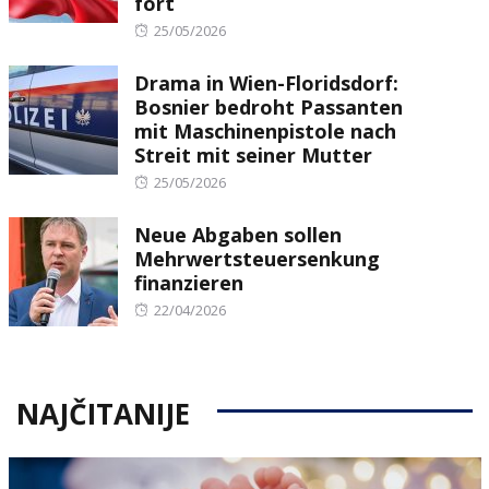
fort
Posted
25/05/2026
on
Drama in Wien-Floridsdorf:
Bosnier bedroht Passanten
mit Maschinenpistole nach
Streit mit seiner Mutter
Posted
25/05/2026
on
Neue Abgaben sollen
Mehrwertsteuersenkung
finanzieren
Posted
22/04/2026
on
NAJČITANIJE