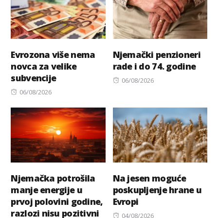
Evrozona više nema
Njemački penzioneri
novca za velike
rade i do 74. godine
subvencije
Posted
06/08/2026
Posted
on
06/08/2026
on
Njemačka potrošila
Na jesen moguće
manje energije u
poskupljenje hrane u
prvoj polovini godine,
Evropi
razlozi nisu pozitivni
Posted
04/08/2026