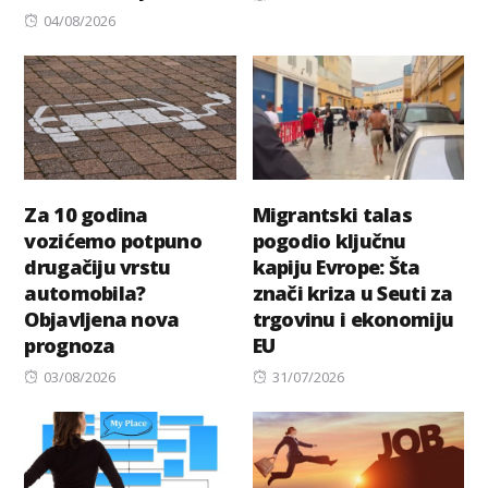
Posted
on
04/08/2026
on
Za 10 godina
Migrantski talas
vozićemo potpuno
pogodio ključnu
drugačiju vrstu
kapiju Evrope: Šta
automobila?
znači kriza u Seuti za
Objavljena nova
trgovinu i ekonomiju
prognoza
EU
Posted
Posted
03/08/2026
31/07/2026
on
on