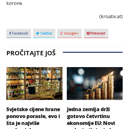
korone.
(kroativ.at)
Facebook
Twitter
Google+
Pinterest
PROČITAJTE JOŠ
Svjetske cijene hrane
Jedna zemlja drži
ponovo porasle, evo i
gotovo četvrtinu
šta je najviše
ekonomije EU: Novi