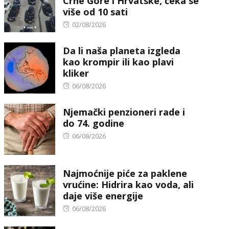
Crne Gore i Hrvatske, čeka se
više od 10 sati
Posted
02/08/2026
on
Da li naša planeta izgleda
kao krompir ili kao plavi
kliker
Posted
06/08/2026
on
Njemački penzioneri rade i
do 74. godine
Posted
06/08/2026
on
Najmoćnije piće za paklene
vrućine: Hidrira kao voda, ali
daje više energije
Posted
06/08/2026
on