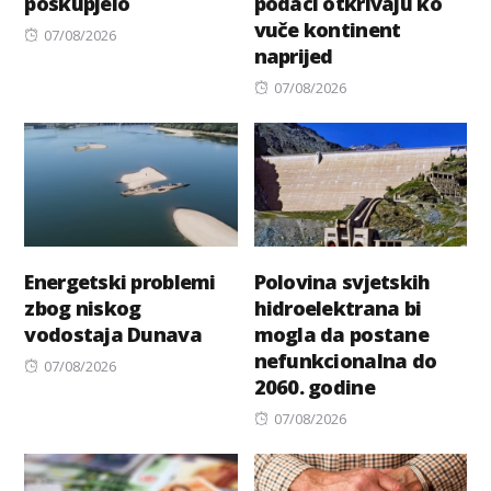
poskupjelo
podaci otkrivaju ko
vuče kontinent
Posted
07/08/2026
naprijed
on
Posted
07/08/2026
on
Energetski problemi
Polovina svjetskih
zbog niskog
hidroelektrana bi
vodostaja Dunava
mogla da postane
nefunkcionalna do
Posted
07/08/2026
2060. godine
on
Posted
07/08/2026
on