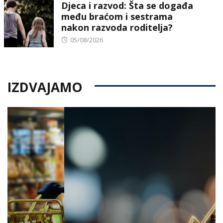
Djeca i razvod: Šta se događa
među braćom i sestrama
nakon razvoda roditelja?
Posted
05/08/2026
on
IZDVAJAMO