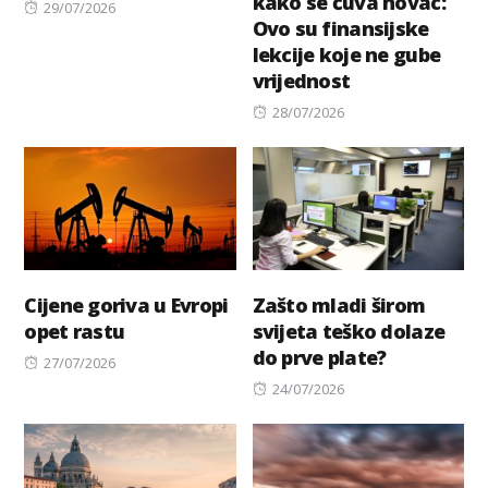
kako se čuva novac:
Posted
29/07/2026
Ovo su finansijske
on
lekcije koje ne gube
vrijednost
Posted
28/07/2026
on
Cijene goriva u Evropi
Zašto mladi širom
opet rastu
svijeta teško dolaze
do prve plate?
Posted
27/07/2026
on
Posted
24/07/2026
on