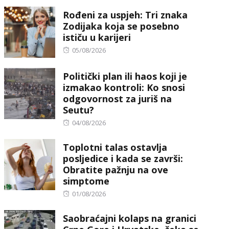
Rođeni za uspjeh: Tri znaka
Zodijaka koja se posebno
ističu u karijeri
Posted
05/08/2026
on
Politički plan ili haos koji je
izmakao kontroli: Ko snosi
odgovornost za juriš na
Seutu?
Posted
04/08/2026
on
Toplotni talas ostavlja
posljedice i kada se završi:
Obratite pažnju na ove
simptome
Posted
01/08/2026
on
Saobraćajni kolaps na granici