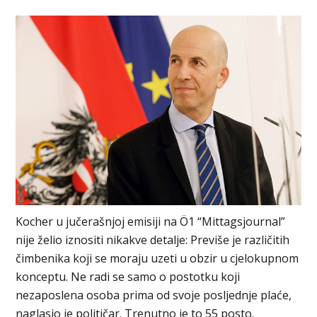
Kocher u jučerašnjoj emisiji na Ö1 “Mittagsjournal”
nije želio iznositi nikakve detalje: Previše je različitih
čimbenika koji se moraju uzeti u obzir u cjelokupnom
konceptu. Ne radi se samo o postotku koji
nezaposlena osoba prima od svoje posljednje plaće,
naglasio je političar. Trenutno je to 55 posto.