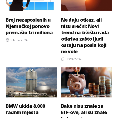
Broj nezaposlenih u
Ne daju otkaz, ali
Njemačkoj ponovo
nisu srećni: Novi
premašio tri miliona
trend na tržištu rada
otkriva zašto ljudi
Posted
31/07/2026
ostaju na poslu koji
on
ne vole
Posted
30/07/2026
on
BMW ukida 8.000
Bake nisu znale za
radnih mjesta
ETF-ove, ali su znale