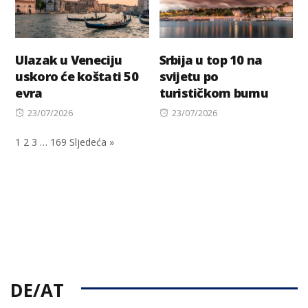
Ulazak u Veneciju
Srbija u top 10 na
uskoro će koštati 50
svijetu po
evra
turističkom bumu
Posted
Posted
23/07/2026
23/07/2026
on
on
1
2
3
…
169
Sljedeća »
DE/AT