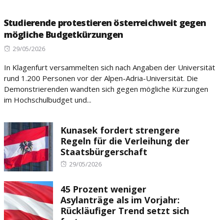
Studierende protestieren österreichweit gegen
mögliche Budgetkürzungen
Posted
29/05/2026
on
In Klagenfurt versammelten sich nach Angaben der Universität
rund 1.200 Personen vor der Alpen-Adria-Universität. Die
Demonstrierenden wandten sich gegen mögliche Kürzungen
im Hochschulbudget und...
Kunasek fordert strengere
Regeln für die Verleihung der
Staatsbürgerschaft
Posted
29/05/2026
on
45 Prozent weniger
Asylanträge als im Vorjahr:
Rückläufiger Trend setzt sich