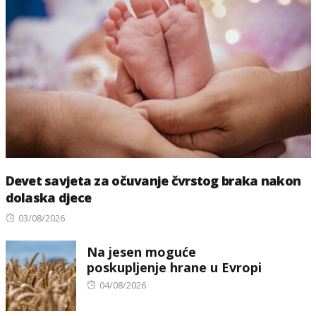
Devet savjeta za očuvanje čvrstog braka nakon
dolaska djece
Posted
03/08/2026
on
Na jesen moguće
poskupljenje hrane u Evropi
Posted
04/08/2026
on