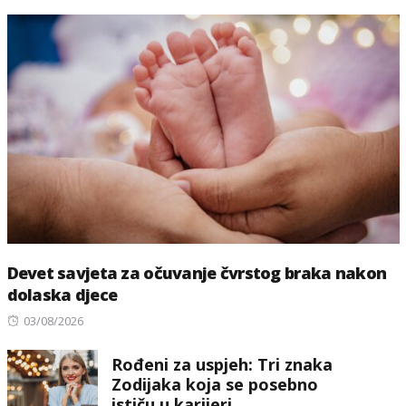
Devet savjeta za očuvanje čvrstog braka nakon
dolaska djece
Posted
03/08/2026
on
Rođeni za uspjeh: Tri znaka
Zodijaka koja se posebno
ističu u karijeri