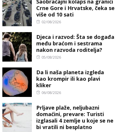
Saobraćajni kolaps na granici
Crne Gore i Hrvatske, čeka se
više od 10 sati
Posted
02/08/2026
on
Djeca i razvod: Šta se događa
među braćom i sestrama
nakon razvoda roditelja?
Posted
05/08/2026
on
Da li naša planeta izgleda
kao krompir ili kao plavi
kliker
Posted
06/08/2026
on
Prljave plaže, neljubazni
domaćini, prevare: Turisti
izglasali 4 zemlje u koje se ne
bi vratili ni besplatno