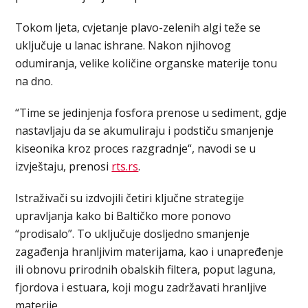
Tokom ljeta, cvjetanje plavo-zelenih algi teže se
uključuje u lanac ishrane. Nakon njihovog
odumiranja, velike količine organske materije tonu
na dno.
“Time se jedinjenja fosfora prenose u sediment, gdje
nastavljaju da se akumuliraju i podstiču smanjenje
kiseonika kroz proces razgradnje“, navodi se u
izvještaju, prenosi
rts.rs
.
Istraživači su izdvojili četiri ključne strategije
upravljanja kako bi Baltičko more ponovo
“prodisalo”. To uključuje dosljedno smanjenje
zagađenja hranljivim materijama, kao i unapređenje
ili obnovu prirodnih obalskih filtera, poput laguna,
fjordova i estuara, koji mogu zadržavati hranljive
materije.