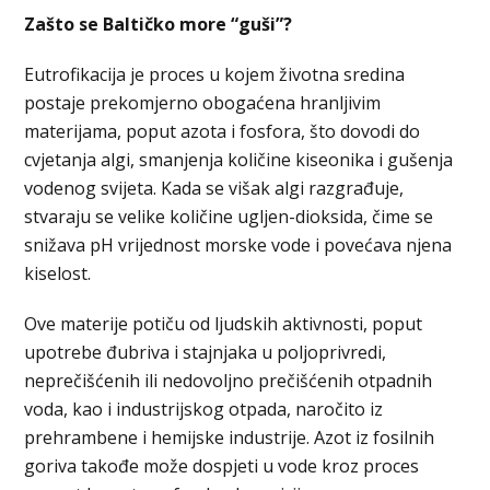
Zašto se Baltičko more “guši”?
Eutrofikacija je proces u kojem životna sredina
postaje prekomjerno obogaćena hranljivim
materijama, poput azota i fosfora, što dovodi do
cvjetanja algi, smanjenja količine kiseonika i gušenja
vodenog svijeta. Kada se višak algi razgrađuje,
stvaraju se velike količine ugljen-dioksida, čime se
snižava pH vrijednost morske vode i povećava njena
kiselost.
Ove materije potiču od ljudskih aktivnosti, poput
upotrebe đubriva i stajnjaka u poljoprivredi,
neprečišćenih ili nedovoljno prečišćenih otpadnih
voda, kao i industrijskog otpada, naročito iz
prehrambene i hemijske industrije. Azot iz fosilnih
goriva takođe može dospjeti u vode kroz proces