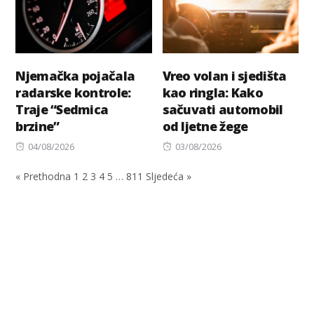
Njemačka pojačala
Vreo volan i sjedišta
radarske kontrole:
kao ringla: Kako
Traje “Sedmica
sačuvati automobil
brzine”
od ljetne žege
Posted
Posted
04/08/2026
03/08/2026
on
on
« Prethodna
1
2
3
4
5
…
811
Sljedeća »