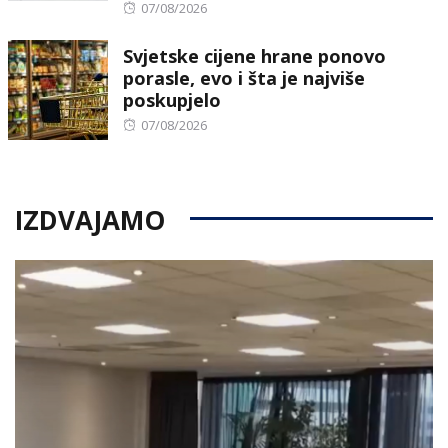
Posted
07/08/2026
on
Svjetske cijene hrane ponovo
porasle, evo i šta je najviše
poskupjelo
Posted
07/08/2026
on
IZDVAJAMO