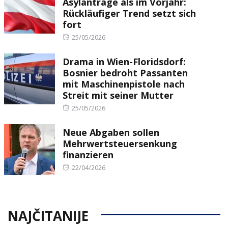
Asylanträge als im Vorjahr:
Rückläufiger Trend setzt sich
fort
Posted
25/05/2026
on
Drama in Wien-Floridsdorf:
Bosnier bedroht Passanten
mit Maschinenpistole nach
Streit mit seiner Mutter
Posted
25/05/2026
on
Neue Abgaben sollen
Mehrwertsteuersenkung
finanzieren
Posted
22/04/2026
on
NAJČITANIJE