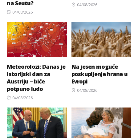
na Seutu?
Posted
04/08/2026
Posted
on
04/08/2026
on
Meteorolozi: Danas je
Na jesen moguće
istorijski dan za
poskupljenje hrane u
Austriju – biće
Evropi
potpuno ludo
Posted
04/08/2026
Posted
on
04/08/2026
on