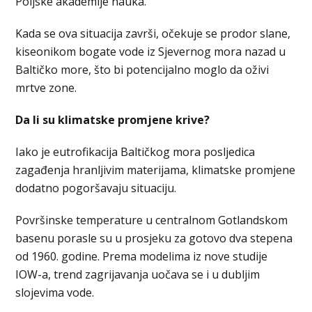
Poljske akademije nauka.
Kada se ova situacija završi, očekuje se prodor slane,
kiseonikom bogate vode iz Sjevernog mora nazad u
Baltičko more, što bi potencijalno moglo da oživi
mrtve zone.
Da li su klimatske promjene krive?
Iako je eutrofikacija Baltičkog mora posljedica
zagađenja hranljivim materijama, klimatske promjene
dodatno pogoršavaju situaciju.
Površinske temperature u centralnom Gotlandskom
basenu porasle su u prosjeku za gotovo dva stepena
od 1960. godine. Prema modelima iz nove studije
IOW-a, trend zagrijavanja uočava se i u dubljim
slojevima vode.