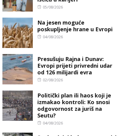
Posted
05/08/2026
on
Na jesen moguće
poskupljenje hrane u Evropi
Posted
04/08/2026
on
Presušuju Rajna i Dunav:
Evropi prijeti privredni udar
od 126 milijardi evra
Posted
02/08/2026
on
Politički plan ili haos koji je
izmakao kontroli: Ko snosi
odgovornost za juriš na
Seutu?
Posted
04/08/2026
on