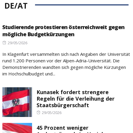
DE/AT
Studierende protestieren österreichweit gegen
mögliche Budgetkürzungen
Posted
29/05/2026
on
In Klagenfurt versammelten sich nach Angaben der Universität
rund 1.200 Personen vor der Alpen-Adria-Universität. Die
Demonstrierenden wandten sich gegen mögliche Kürzungen
im Hochschulbudget und...
Kunasek fordert strengere
Regeln für die Verleihung der
Staatsbürgerschaft
Posted
29/05/2026
on
45 Prozent weniger