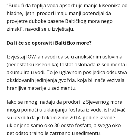
“Budući da toplija voda apsorbuje manje kiseonika od
hladne, ljetni prodori imaju manji potencijal da
provjetre duboke basene Baltičkog mora nego
zimski“, navodi se u izvještaju.
Da li će se oporaviti Baltičko more?
Izvještaj IOW-a navodi da se u anoksičnim uslovima
(nedostatku kiseonika) fosfat oslobađa iz sedimenta i
akumulira u vodi. To je uglavnom posljedica odsustva
oksidovanih jedinjenja gvožđa, koja bi inače vezivala
hranljive materije u sedimentu.
Iako se mnogi nadaju da prodori iz Sjevernog mora
mogu pomoći u uklanjanju fosfata iz vode, istraživači
su utvrdili da je tokom zime 2014. godine iz vode
uklonjeno samo oko 30 odsto fosfata, a svega oko
pet odsto trajno je zatrpano u sedimentu.