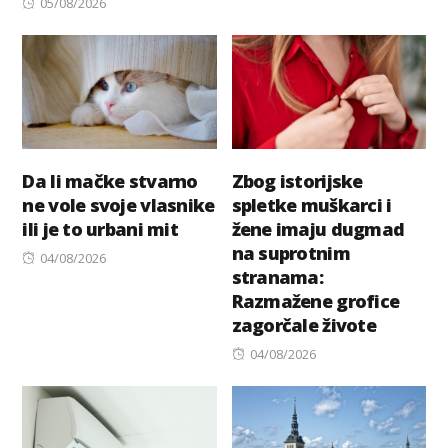
Posted
05/08/2026
on
Da li mačke stvarno
Zbog istorijske
ne vole svoje vlasnike
spletke muškarci i
ili je to urbani mit
žene imaju dugmad
na suprotnim
Posted
04/08/2026
stranama:
on
Razmažene grofice
zagorčale živote
Posted
04/08/2026
on