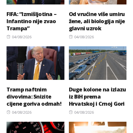
FIFA: “Izmišljotina –
Od vrućine više umiru
Infantino nije zvao
žene, ali biologija nije
Trampa”
glavni uzrok
Posted
Posted
04/08/2026
04/08/2026
on
on
Tramp naftnim
Duge kolone na izlazu
divovima: Snizite
iz BiH prema
cijene goriva odmah!
Hrvatskoj i Crnoj Gori
Posted
Posted
04/08/2026
04/08/2026
on
on