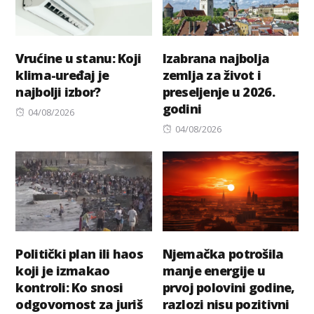
Vrućine u stanu: Koji
Izabrana najbolja
klima-uređaj je
zemlja za život i
najbolji izbor?
preseljenje u 2026.
godini
Posted
04/08/2026
on
Posted
04/08/2026
on
Politički plan ili haos
Njemačka potrošila
koji je izmakao
manje energije u
kontroli: Ko snosi
prvoj polovini godine,
odgovornost za juriš
razlozi nisu pozitivni