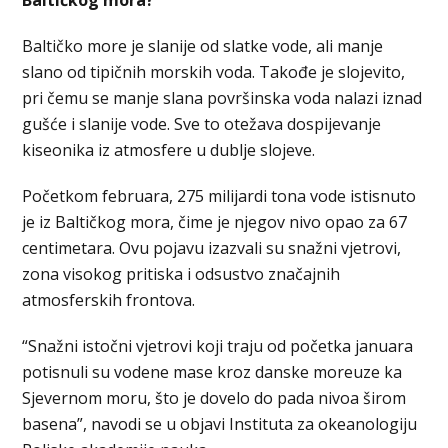
Baltičkog mora?
Baltičko more je slanije od slatke vode, ali manje
slano od tipičnih morskih voda. Takođe je slojevito,
pri čemu se manje slana površinska voda nalazi iznad
gušće i slanije vode. Sve to otežava dospijevanje
kiseonika iz atmosfere u dublje slojeve.
Početkom februara, 275 milijardi tona vode istisnuto
je iz Baltičkog mora, čime je njegov nivo opao za 67
centimetara. Ovu pojavu izazvali su snažni vjetrovi,
zona visokog pritiska i odsustvo značajnih
atmosferskih frontova.
“Snažni istočni vjetrovi koji traju od početka januara
potisnuli su vodene mase kroz danske moreuze ka
Sjevernom moru, što je dovelo do pada nivoa širom
basena”, navodi se u objavi Instituta za okeanologiju