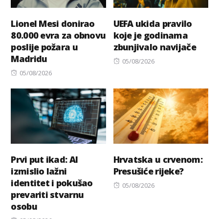
Lionel Mesi donirao
UEFA ukida pravilo
80.000 evra za obnovu
koje je godinama
poslije požara u
zbunjivalo navijače
Madridu
Posted
05/08/2026
Posted
on
05/08/2026
on
Prvi put ikad: AI
Hrvatska u crvenom:
izmislio lažni
Presušiće rijeke?
identitet i pokušao
Posted
05/08/2026
prevariti stvarnu
on
osobu