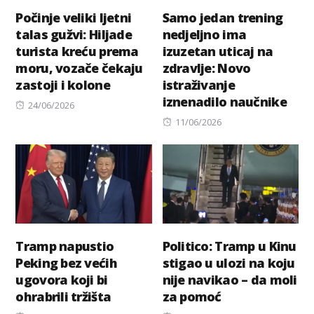
Počinje veliki ljetni
Samo jedan trening
talas gužvi: Hiljade
nedjeljno ima
turista kreću prema
izuzetan uticaj na
moru, vozače čekaju
zdravlje: Novo
zastoji i kolone
istraživanje
iznenadilo naučnike
Posted
24/06/2026
on
Posted
11/06/2026
on
Tramp napustio
Politico: Tramp u Kinu
Peking bez većih
stigao u ulozi na koju
ugovora koji bi
nije navikao – da moli
ohrabrili tržišta
za pomoć