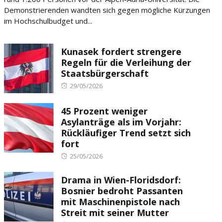
Demonstrierenden wandten sich gegen mögliche Kürzungen
im Hochschulbudget und...
Kunasek fordert strengere
Regeln für die Verleihung der
Staatsbürgerschaft
Posted
29/05/2026
on
45 Prozent weniger
Asylanträge als im Vorjahr:
Rückläufiger Trend setzt sich
fort
Posted
25/05/2026
on
Drama in Wien-Floridsdorf:
Bosnier bedroht Passanten
mit Maschinenpistole nach
Streit mit seiner Mutter