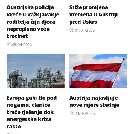
Austrijska policija
Stiže promjena
kreće u kažnjavanje
vremena u Austriji
roditelja čija djeca
pred Uskrs
nepropisno voze
Posted
01/04/2026
trotinet
on
Posted
05/04/2026
on
Evropa gubi tlo pod
Austrija najavljuje
nogama, članice
nove mjere štednje
traže rješenja dok
Posted
24/03/2026
energetska kriza
on
raste