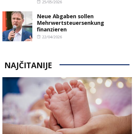
Posted
25/05/2026
on
Neue Abgaben sollen
Mehrwertsteuersenkung
finanzieren
Posted
22/04/2026
on
NAJČITANIJE