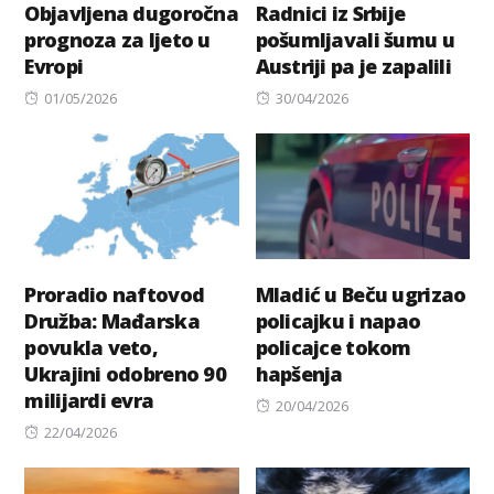
Objavljena dugoročna
Radnici iz Srbije
prognoza za ljeto u
pošumljavali šumu u
Evropi
Austriji pa je zapalili
Posted
Posted
01/05/2026
30/04/2026
on
on
Proradio naftovod
Mladić u Beču ugrizao
Družba: Mađarska
policajku i napao
povukla veto,
policajce tokom
Ukrajini odobreno 90
hapšenja
milijardi evra
Posted
20/04/2026
Posted
on
22/04/2026
on