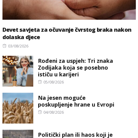
Devet savjeta za očuvanje čvrstog braka nakon
dolaska djece
Posted
03/08/2026
on
Rođeni za uspjeh: Tri znaka
Zodijaka koja se posebno
ističu u karijeri
Posted
05/08/2026
on
Na jesen moguće
poskupljenje hrane u Evropi
Posted
04/08/2026
on
Politički plan ili haos koji je