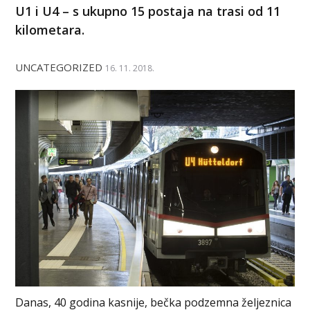
U1 i U4 – s ukupno 15 postaja na trasi od 11
kilometara.
UNCATEGORIZED
16. 11. 2018.
Danas, 40 godina kasnije, bečka podzemna željeznica