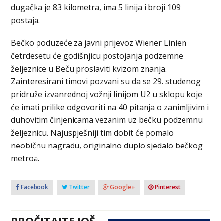
dugačka je 83 kilometra, ima 5 linija i broji 109
postaja.
Bečko poduzeće za javni prijevoz Wiener Linien
četrdesetu će godišnjicu postojanja podzemne
željeznice u Beču proslaviti kvizom znanja.
Zainteresirani timovi pozvani su da se 29. studenog
pridruže izvanrednoj vožnji linijom U2 u sklopu koje
će imati prilike odgovoriti na 40 pitanja o zanimljivim i
duhovitim činjenicama vezanim uz bečku podzemnu
željeznicu. Najuspješniji tim dobit će pomalo
neobičnu nagradu, originalno duplo sjedalo bečkog
metroa.
Facebook
Twitter
Google+
Pinterest
PROČITAJTE JOŠ