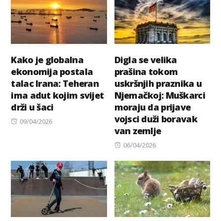
Kako je globalna
Digla se velika
ekonomija postala
prašina tokom
talac Irana: Teheran
uskršnjih praznika u
ima adut kojim svijet
Njemačkoj: Muškarci
drži u šaci
moraju da prijave
vojsci duži boravak
Posted
09/04/2026
van zemlje
on
Posted
06/04/2026
on