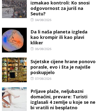
izmakao kontroli: Ko snosi
odgovornost za juriš na
Seutu?
Posted
04/08/2026
on
Da li naša planeta izgleda
kao krompir ili kao plavi
kliker
Posted
06/08/2026
on
Svjetske cijene hrane ponovo
porasle, evo i šta je najviše
poskupjelo
Posted
07/08/2026
on
Prljave plaže, neljubazni
domaćini, prevare: Turisti
izglasali 4 zemlje u koje se ne
bi vratili ni besplatno