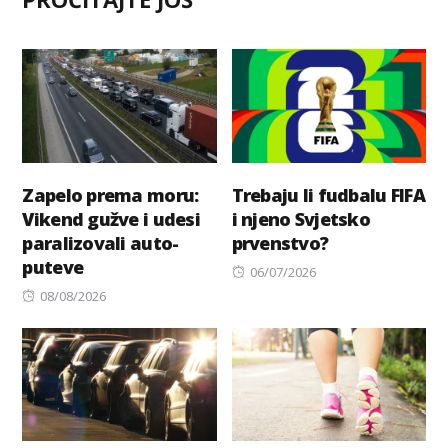
Zapelo prema moru:
Trebaju li fudbalu FIFA
Vikend gužve i udesi
i njeno Svjetsko
paralizovali auto-
prvenstvo?
puteve
Posted
06/07/2026
Posted
on
08/08/2026
on