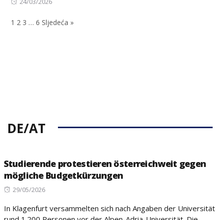
Posted
24/03/2026
on
1
2
3
…
6
Sljedeća »
DE/AT
Studierende protestieren österreichweit gegen
mögliche Budgetkürzungen
Posted
29/05/2026
on
In Klagenfurt versammelten sich nach Angaben der Universität
rund 1.200 Personen vor der Alpen-Adria-Universität. Die