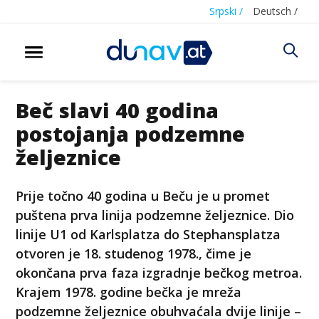
Srpski /
Deutsch /
Beč slavi 40 godina
postojanja podzemne
željeznice
Prije točno 40 godina u Beču je u promet
puštena prva linija podzemne željeznice. Dio
linije U1 od Karlsplatza do Stephansplatza
otvoren je 18. studenog 1978., čime je
okončana prva faza izgradnje bečkog metroa.
Krajem 1978. godine bečka je mreža
podzemne željeznice obuhvaćala dvije linije –