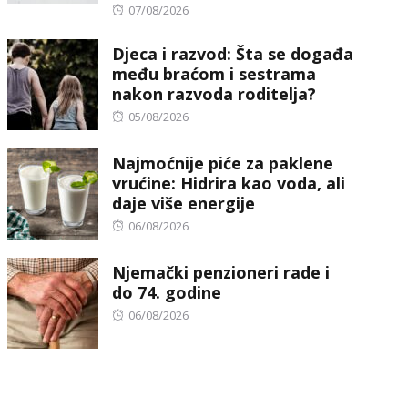
Posted
07/08/2026
on
Djeca i razvod: Šta se događa
među braćom i sestrama
nakon razvoda roditelja?
Posted
05/08/2026
on
Najmoćnije piće za paklene
vrućine: Hidrira kao voda, ali
daje više energije
Posted
06/08/2026
on
Njemački penzioneri rade i
do 74. godine
Posted
06/08/2026
on