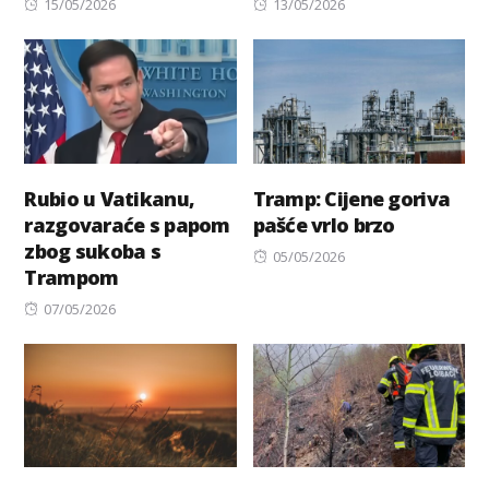
Posted
Posted
15/05/2026
13/05/2026
on
on
Rubio u Vatikanu,
Tramp: Cijene goriva
razgovaraće s papom
pašće vrlo brzo
zbog sukoba s
Posted
05/05/2026
Trampom
on
Posted
07/05/2026
on