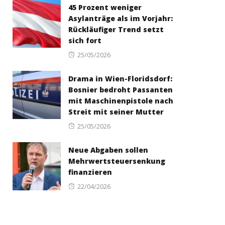
45 Prozent weniger
Asylanträge als im Vorjahr:
Rückläufiger Trend setzt
sich fort
Posted
25/05/2026
on
Drama in Wien-Floridsdorf:
Bosnier bedroht Passanten
mit Maschinenpistole nach
Streit mit seiner Mutter
Posted
25/05/2026
on
Neue Abgaben sollen
Mehrwertsteuersenkung
finanzieren
Posted
22/04/2026
on