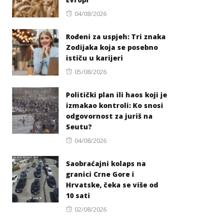
Posted
04/08/2026
on
Rođeni za uspjeh: Tri znaka
Zodijaka koja se posebno
ističu u karijeri
Posted
05/08/2026
on
Politički plan ili haos koji je
izmakao kontroli: Ko snosi
odgovornost za juriš na
Seutu?
Posted
04/08/2026
on
Saobraćajni kolaps na
granici Crne Gore i
Hrvatske, čeka se više od
10 sati
Posted
02/08/2026