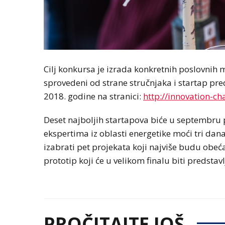
Cilj konkursa je izrada konkretnih poslovnih m
sprovedeni od strane stručnjaka i startap pre
2018. godine na stranici:
http://innovation-ch
Deset najboljih startapova biće u septembru 
ekspertima iz oblasti energetike moći tri dana
izabrati pet projekata koji najviše budu obeća
prototip koji će u velikom finalu biti predstavl
PROČITAJTE JOŠ