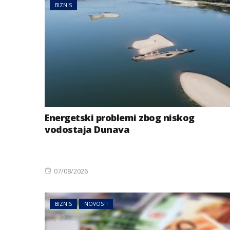
BIZNIS
Energetski problemi zbog niskog
vodostaja Dunava
Posted
07/08/2026
on
BIZNIS
NOVOSTI