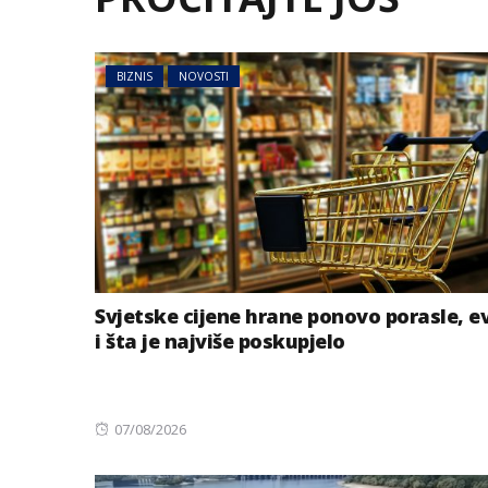
BIZNIS
NOVOSTI
Svjetske cijene hrane ponovo porasle, e
i šta je najviše poskupjelo
Posted
07/08/2026
on