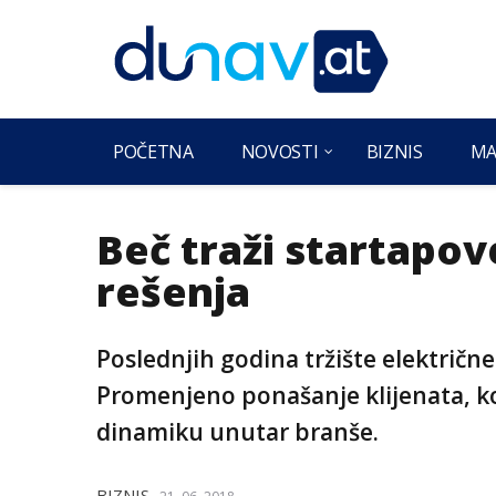
POČETNA
NOVOSTI
BIZNIS
MA
Beč traži startapo
rešenja
Poslednjih godina tržište električn
Promenjeno ponašanje klijenata, kon
dinamiku unutar branše.
BIZNIS