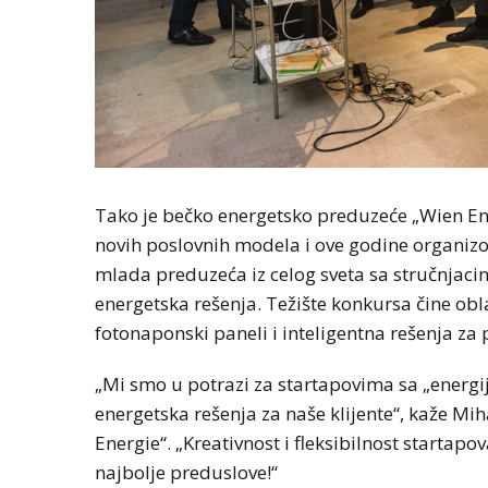
Tako je bečko energetsko preduzeće „Wien Ene
novih poslovnih modela i ove godine organizo
mlada preduzeća iz celog sveta sa stručnjaci
energetska rešenja. Težište konkursa čine obl
fotonaponski paneli i inteligentna rešenja za 
„Mi smo u potrazi za startapovima sa „energ
energetska rešenja za naše klijente“, kaže M
Energie“. „Kreativnost i fleksibilnost starta
najbolje preduslove!“