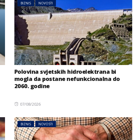
BIZNIS
NOVOSTI
Polovina svjetskih hidroelektrana bi
mogla da postane nefunkcionalna do
2060. godine
Posted
07/08/2026
on
BIZNIS
NOVOSTI