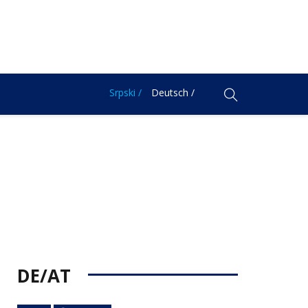
Srpski /
Deutsch /
DE/AT