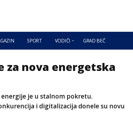
GAZIN
SPORT
VODIČI
GRAD BEČ
ve za nova energetska
e energije je u stalnom pokretu.
kurencija i digitalizacija donele su novu