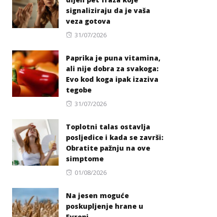
signaliziraju da je vaša
veza gotova
Posted
31/07/2026
on
Paprika je puna vitamina,
ali nije dobra za svakoga:
Evo kod koga ipak izaziva
tegobe
Posted
31/07/2026
on
Toplotni talas ostavlja
posljedice i kada se završi:
Obratite pažnju na ove
simptome
Posted
01/08/2026
on
Na jesen moguće
poskupljenje hrane u
Evropi