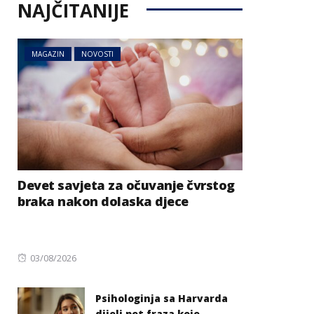
NAJČITANIJE
MAGAZIN
NOVOSTI
Devet savjeta za očuvanje čvrstog
braka nakon dolaska djece
Posted
03/08/2026
on
Psihologinja sa Harvarda
dijeli pet fraza koje