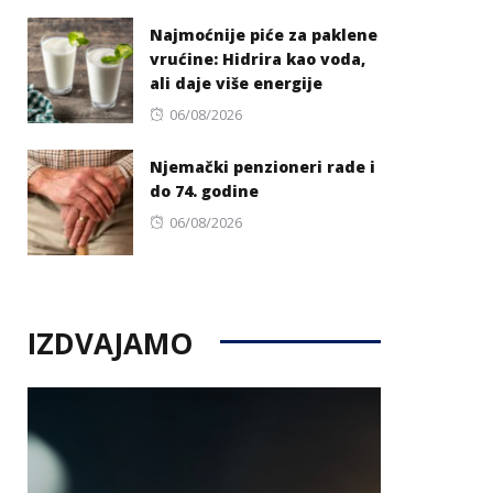
on
Najmoćnije piće za paklene
vrućine: Hidrira kao voda,
ali daje više energije
Posted
06/08/2026
on
Njemački penzioneri rade i
do 74. godine
Posted
06/08/2026
on
IZDVAJAMO