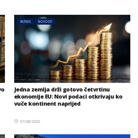
BIZNIS
NOVOSTI
vo
Jedna zemlja drži gotovo četvrtinu
ekonomije EU: Novi podaci otkrivaju ko
vuče kontinent naprijed
Posted
07/08/2026
on