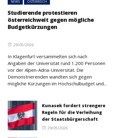
NEWS
ÖSTERREICH
Studierende protestieren
österreichweit gegen mögliche
Budgetkürzungen
Posted
29/05/2026
on
In Klagenfurt versammelten sich nach
Angaben der Universität rund 1.200 Personen
vor der Alpen-Adria-Universität. Die
Demonstrierenden wandten sich gegen
mögliche Kürzungen im Hochschulbudget und...
Kunasek fordert strengere
Regeln für die Verleihung
der Staatsbürgerschaft
Posted
29/05/2026
on