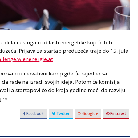
odela i usluga u oblasti energetike koji će biti
duzeća. Prijava za startap preduzeća traje do 15. jula
allenge.wienenergie.at
pozvani u inovativni kamp gde će zajedno sa
 da rade na izradi svojih ideja. Potom će komisija
vali a startapovi će do kraja godine moći da razviju
jen.
Facebook
Twitter
Google+
Pinterest