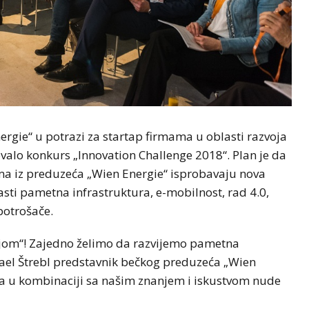
rgie“ u potrazi za startap firmama u oblasti razvoja
valo konkurs „Innovation Challenge 2018“. Plan je da
ma iz preduzeća „Wien Energie“ isprobavaju nova
asti pametna infrastruktura, e-mobilnost, rad 4.0,
potrošače.
ijom“! Zajedno želimo da razvijemo pametna
ihael Štrebl predstavnik bečkog preduzeća „Wien
pova u kombinaciji sa našim znanjem i iskustvom nude