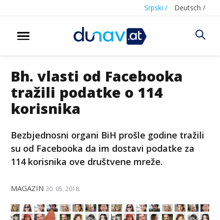
Srpski /
Deutsch /
Bh. vlasti od Facebooka
tražili podatke o 114
korisnika
Bezbjednosni organi BiH prošle godine tražili
su od Facebooka da im dostavi podatke za
114 korisnika ove društvene mreže.
MAGAZIN
30. 05. 2018.