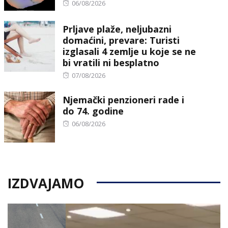
Posted
06/08/2026
on
Prljave plaže, neljubazni
domaćini, prevare: Turisti
izglasali 4 zemlje u koje se ne
bi vratili ni besplatno
Posted
07/08/2026
on
Njemački penzioneri rade i
do 74. godine
Posted
06/08/2026
on
IZDVAJAMO