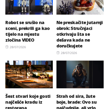
Robot se srušio na
Ne preskačite jutarnji
sceni, prekrili ga kao
obrok: Stručnjaci
tijelo na mjestu
otkrivaju šta se
zločina VIDEO
dešava kada ne
doručkujete
Posted
28/07/2026
on
Posted
28/07/2026
on
Šest stvari koje gosti
Strah od sira, žute
najčešće kradu iz
boje, brade: Ovo su
restorana
najčudnije, ali vrlo