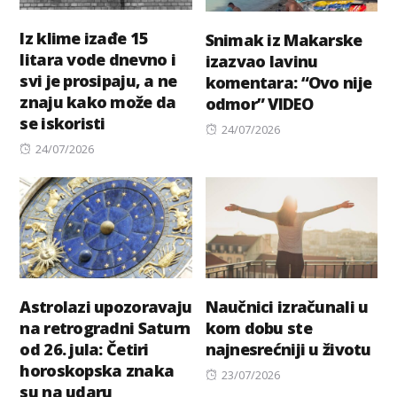
Iz klime izađe 15
Snimak iz Makarske
litara vode dnevno i
izazvao lavinu
svi je prosipaju, a ne
komentara: “Ovo nije
znaju kako može da
odmor” VIDEO
se iskoristi
Posted
24/07/2026
Posted
24/07/2026
on
on
Astrolazi upozoravaju
Naučnici izračunali u
na retrogradni Saturn
kom dobu ste
od 26. jula: Četiri
najnesrećniji u životu
horoskopska znaka
Posted
23/07/2026
su na udaru
on