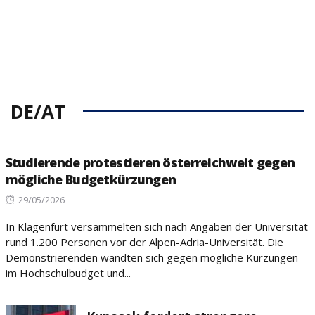
DE/AT
Studierende protestieren österreichweit gegen
mögliche Budgetkürzungen
Posted
29/05/2026
on
In Klagenfurt versammelten sich nach Angaben der Universität
rund 1.200 Personen vor der Alpen-Adria-Universität. Die
Demonstrierenden wandten sich gegen mögliche Kürzungen
im Hochschulbudget und...