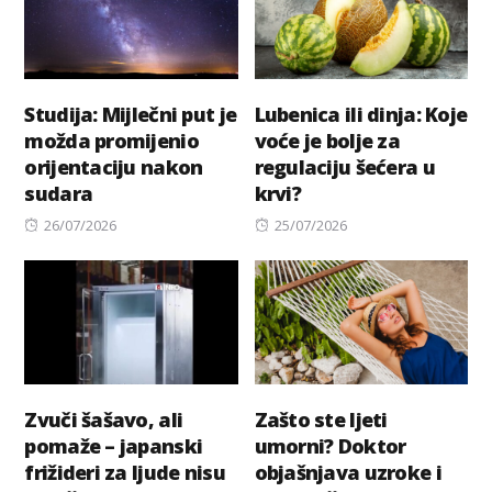
Studija: Mijlečni put je
Lubenica ili dinja: Koje
možda promijenio
voće je bolje za
orijentaciju nakon
regulaciju šećera u
sudara
krvi?
Posted
Posted
26/07/2026
25/07/2026
on
on
Zvuči šašavo, ali
Zašto ste ljeti
pomaže – japanski
umorni? Doktor
frižideri za ljude nisu
objašnjava uzroke i