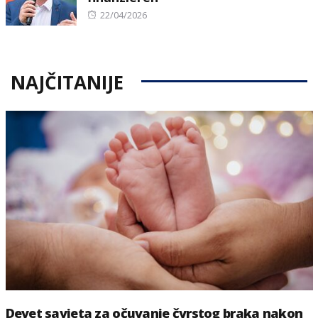
Posted
22/04/2026
on
NAJČITANIJE
Devet savjeta za očuvanje čvrstog braka nakon