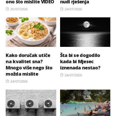
ono što mislite VIDEO
nudi rješenja
Posted
Posted
25/07/2026
24/07/2026
on
on
Kako doručak utiče
Šta bi se dogodilo
na kvalitet sna?
kada bi Mjesec
Mnogo više nego što
iznenada nestao?
možda mislite
Posted
24/07/2026
Posted
on
24/07/2026
on