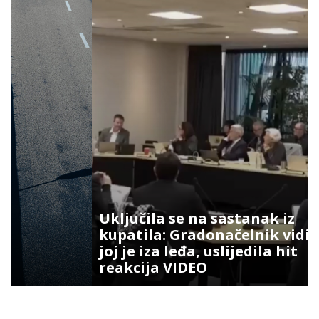
Uključila se na sastanak iz
kupatila: Gradonačelnik vidio šta
joj je iza leđa, uslijedila hit
reakcija VIDEO