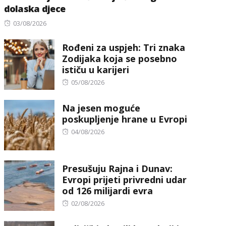
dolaska djece
Posted
03/08/2026
on
Rođeni za uspjeh: Tri znaka
Zodijaka koja se posebno
ističu u karijeri
Posted
05/08/2026
on
Na jesen moguće
poskupljenje hrane u Evropi
Posted
04/08/2026
on
Presušuju Rajna i Dunav:
Evropi prijeti privredni udar
od 126 milijardi evra
Posted
02/08/2026
on