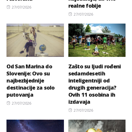
realne fobije
Posted
27/07/2026
on
Posted
27/07/2026
on
Od San Marina do
Zašto su ljudi rođeni
Slovenije: Ovo su
sedamdesetih
najbezbjednije
inteligentniji od
destinacije za solo
drugih generacija?
putovanja
Ovih 11 osobina ih
izdavaja
Posted
27/07/2026
on
Posted
27/07/2026
on