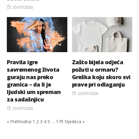
Posted
23/07/2026
on
Pravila igre
Zašto bijela odjeća
savremenog života
požuti u ormaru?
guraju nas preko
Greška koju skoro svi
granica – da li je
prave pri odlaganju
ljudski um spreman
Posted
23/07/2026
za sadašnjicu
on
Posted
23/07/2026
on
« Prethodna
1
2
3
4
5
…
179
Sljedeća »