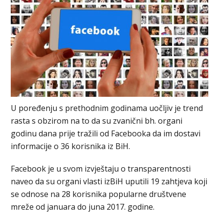
U poređenju s prethodnim godinama uočljiv je trend
rasta s obzirom na to da su zvanični bh. organi
godinu dana prije tražili od Facebooka da im dostavi
informacije o 36 korisnika iz BiH.
Facebook je u svom izvještaju o transparentnosti
naveo da su organi vlasti izBiH uputili 19 zahtjeva koji
se odnose na 28 korisnika popularne društvene
mreže od januara do juna 2017. godine.