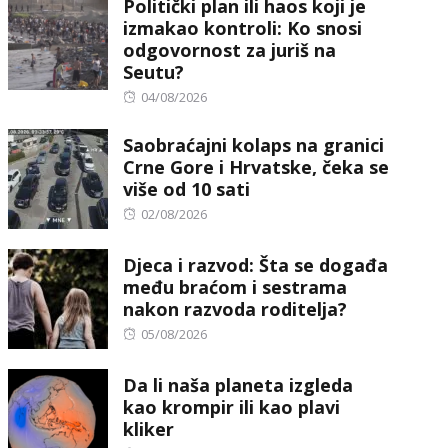
Politički plan ili haos koji je
izmakao kontroli: Ko snosi
odgovornost za juriš na
Seutu?
Posted
04/08/2026
on
Saobraćajni kolaps na granici
Crne Gore i Hrvatske, čeka se
više od 10 sati
Posted
02/08/2026
on
Djeca i razvod: Šta se događa
među braćom i sestrama
nakon razvoda roditelja?
Posted
05/08/2026
on
Da li naša planeta izgleda
kao krompir ili kao plavi
kliker