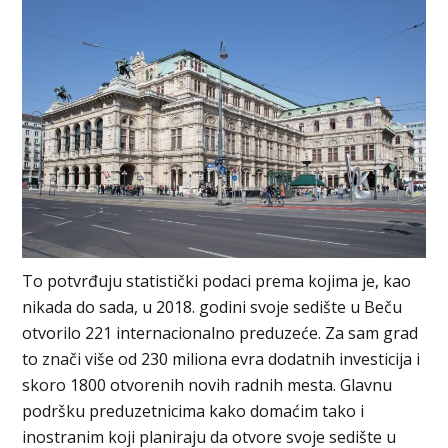
To potvrđuju statistički podaci prema kojima je, kao
nikada do sada, u 2018. godini svoje sedište u Beču
otvorilo 221 internacionalno preduzeće. Za sam grad
to znači više od 230 miliona evra dodatnih investicija i
skoro 1800 otvorenih novih radnih mesta. Glavnu
podršku preduzetnicima kako domaćim tako i
inostranim koji planiraju da otvore svoje sedište u