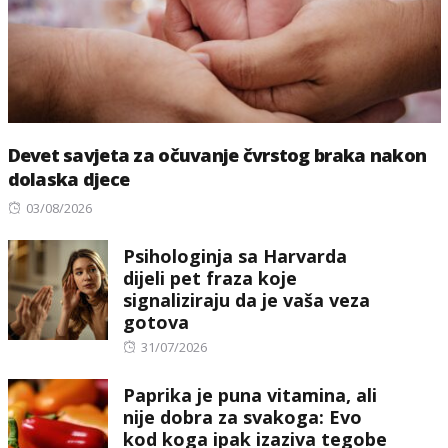
Devet savjeta za očuvanje čvrstog braka nakon
dolaska djece
Posted
03/08/2026
on
Psihologinja sa Harvarda
dijeli pet fraza koje
signaliziraju da je vaša veza
gotova
Posted
31/07/2026
on
Paprika je puna vitamina, ali
nije dobra za svakoga: Evo
kod koga ipak izaziva tegobe