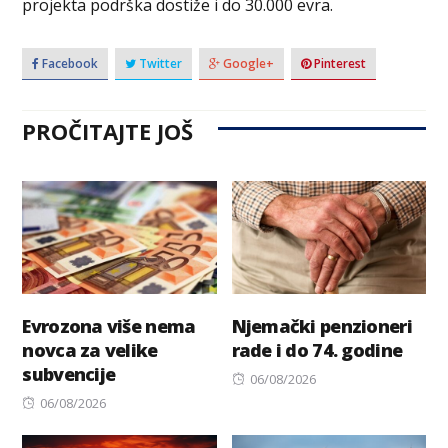
projekta podrška dostiže i do 30.000 evra.
Facebook
Twitter
Google+
Pinterest
PROČITAJTE JOŠ
Evrozona više nema
Njemački penzioneri
novca za velike
rade i do 74. godine
subvencije
Posted
06/08/2026
Posted
on
06/08/2026
on