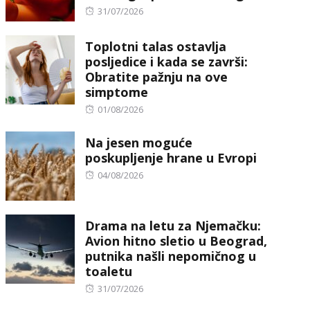
Posted
31/07/2026
on
Toplotni talas ostavlja
posljedice i kada se završi:
Obratite pažnju na ove
simptome
Posted
01/08/2026
on
Na jesen moguće
poskupljenje hrane u Evropi
Posted
04/08/2026
on
Drama na letu za Njemačku:
Avion hitno sletio u Beograd,
putnika našli nepomičnog u
toaletu
Posted
31/07/2026
on