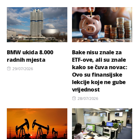
on
BMW ukida 8.000
Bake nisu znale za
radnih mjesta
ETF-ove, ali su znale
kako se čuva novac:
Posted
29/07/2026
Ovo su finansijske
on
lekcije koje ne gube
vrijednost
Posted
28/07/2026
on