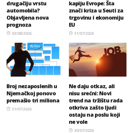
drugačiju vrstu
kapiju Evrope: Šta
automobila?
znači kriza u Seuti za
Objavljena nova
trgovinu i ekonomiju
prognoza
EU
Posted
Posted
03/08/2026
31/07/2026
on
on
Broj nezaposlenih u
Ne daju otkaz, ali
Njemačkoj ponovo
nisu srećni: Novi
premašio tri miliona
trend na tržištu rada
otkriva zašto ljudi
Posted
31/07/2026
ostaju na poslu koji
on
ne vole
Posted
30/07/2026