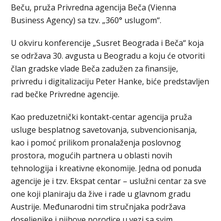
Beču, pruža Privredna agencija Beča (Vienna
Business Agency) sa tzv. „360° uslugom“.
U okviru konferencije „Susret Beograda i Beča“ koja
se održava 30. avgusta u Beogradu a koju će otvoriti
član gradske vlade Beča zadužen za finansije,
privredu i digitalizaciju Peter Hanke, biće predstavljen
rad bečke Privredne agencije.
Kao preduzetnički kontakt-centar agencija pruža
usluge besplatnog savetovanja, subvencionisanja,
kao i pomoć prilikom pronalaženja poslovnog
prostora, mogućih partnera u oblasti novih
tehnologija i kreativne ekonomije. Jedna od ponuda
agencije je i tzv. Ekspat centar – uslužni centar za sve
one koji planiraju da žive i rade u glavnom gradu
Austrije. Međunarodni tim stručnjaka podržava
doseljenike i njihove porodice u vezi sa svim