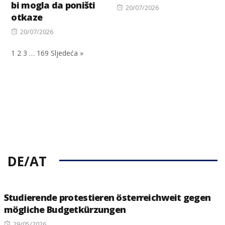
bi mogla da poništi
Posted
20/07/2026
otkaze
on
Posted
20/07/2026
on
1
2
3
…
169
Sljedeća »
DE/AT
Studierende protestieren österreichweit gegen
mögliche Budgetkürzungen
Posted
29/05/2026