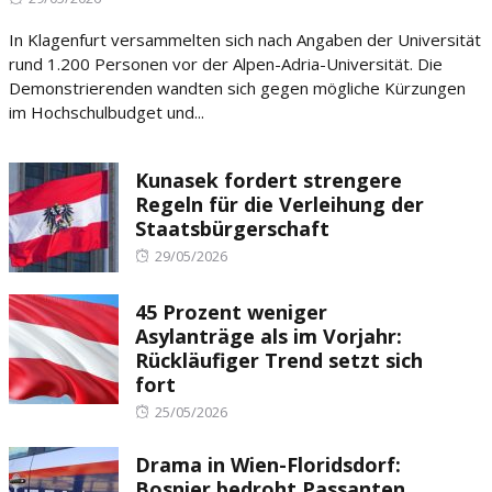
on
In Klagenfurt versammelten sich nach Angaben der Universität
rund 1.200 Personen vor der Alpen-Adria-Universität. Die
Demonstrierenden wandten sich gegen mögliche Kürzungen
im Hochschulbudget und...
Kunasek fordert strengere
Regeln für die Verleihung der
Staatsbürgerschaft
Posted
29/05/2026
on
45 Prozent weniger
Asylanträge als im Vorjahr:
Rückläufiger Trend setzt sich
fort
Posted
25/05/2026
on
Drama in Wien-Floridsdorf:
Bosnier bedroht Passanten