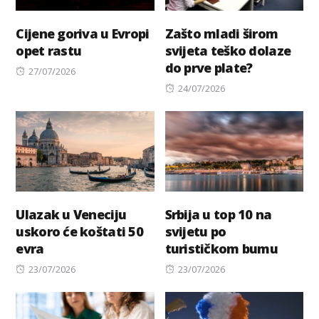
Cijene goriva u Evropi
Zašto mladi širom
opet rastu
svijeta teško dolaze
do prve plate?
Posted
27/07/2026
on
Posted
24/07/2026
on
Ulazak u Veneciju
Srbija u top 10 na
uskoro će koštati 50
svijetu po
evra
turističkom bumu
Posted
Posted
23/07/2026
23/07/2026
on
on