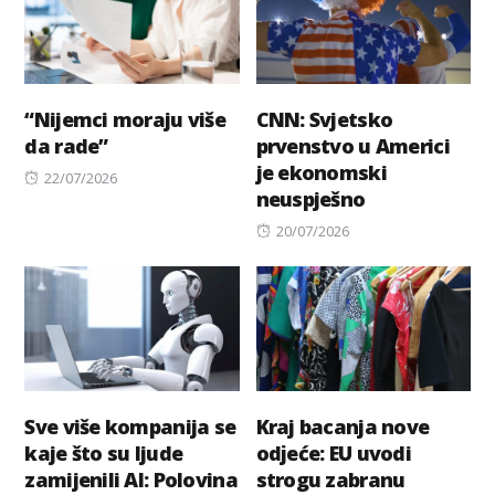
“Nijemci moraju više
CNN: Svjetsko
da rade”
prvenstvo u Americi
je ekonomski
Posted
22/07/2026
neuspješno
on
Posted
20/07/2026
on
Sve više kompanija se
Kraj bacanja nove
kaje što su ljude
odјeće: EU uvodi
zamijenili AI: Polovina
strogu zabranu