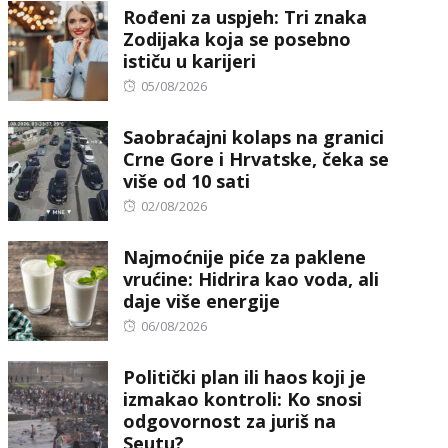
Rođeni za uspjeh: Tri znaka
Zodijaka koja se posebno
ističu u karijeri
Posted
05/08/2026
on
Saobraćajni kolaps na granici
Crne Gore i Hrvatske, čeka se
više od 10 sati
Posted
02/08/2026
on
Najmoćnije piće za paklene
vrućine: Hidrira kao voda, ali
daje više energije
Posted
06/08/2026
on
Politički plan ili haos koji je
izmakao kontroli: Ko snosi
odgovornost za juriš na
Seutu?