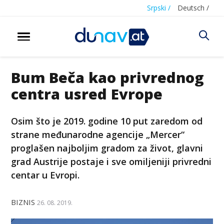
Srpski /
Deutsch /
Bum Beča kao privrednog
centra usred Evrope
Osim što je 2019. godine 10 put zaredom od
strane međunarodne agencije „Mercer“
proglašen najboljim gradom za život, glavni
grad Austrije postaje i sve omiljeniji privredni
centar u Evropi.
BIZNIS
26. 08. 2019.