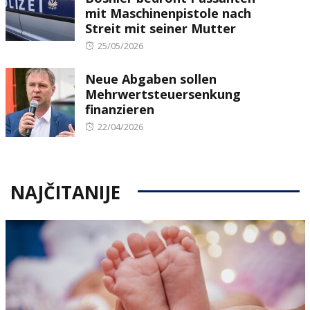
mit Maschinenpistole nach
Streit mit seiner Mutter
Posted
25/05/2026
on
Neue Abgaben sollen
Mehrwertsteuersenkung
finanzieren
Posted
22/04/2026
on
NAJČITANIJE