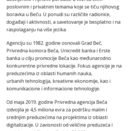
poslovnim i privatnim temama koje se tiču njihovog
boravka u Beču. U ponudi su različite radionice,
događaji i aktivnosti, a savetovanje je besplatno i na
raspolaganju na više jezika.
Agenciju su 1982. godine osnovali Grad Beč,
Privredna komora Beča, Unicredit banka i Erste
banka u cilju promocije Beča kao međunarodno
konkurentne privredne lokacije. Fokus agencije je na
preduzećima iz oblasti humanih nauka,
urbanih tehnologija, kreativne ekonomije, kao i
komunikacione i informacione tehnologije.
Od maja 2019. godine Privredna agencija Beča
izdvojila je 4,5 miliona evra za podršku malim i
srednjim preduzećima na projektima iz oblasti
digitalizacije. U zavisnosti od veličine preduzeća i