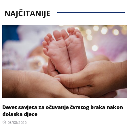
NAJČITANIJE
Devet savjeta za očuvanje čvrstog braka nakon
dolaska djece
Posted
03/08/2026
on