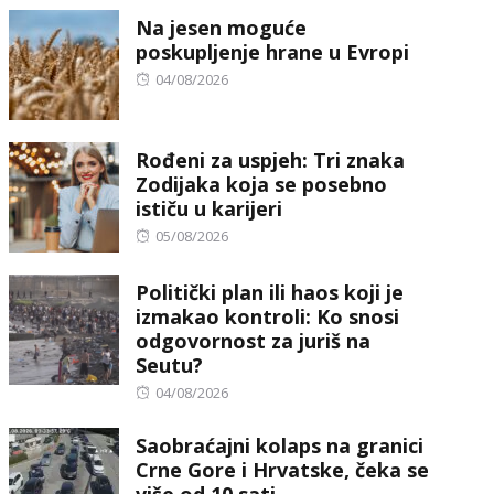
Na jesen moguće
poskupljenje hrane u Evropi
Posted
04/08/2026
on
Rođeni za uspjeh: Tri znaka
Zodijaka koja se posebno
ističu u karijeri
Posted
05/08/2026
on
Politički plan ili haos koji je
izmakao kontroli: Ko snosi
odgovornost za juriš na
Seutu?
Posted
04/08/2026
on
Saobraćajni kolaps na granici
Crne Gore i Hrvatske, čeka se
više od 10 sati