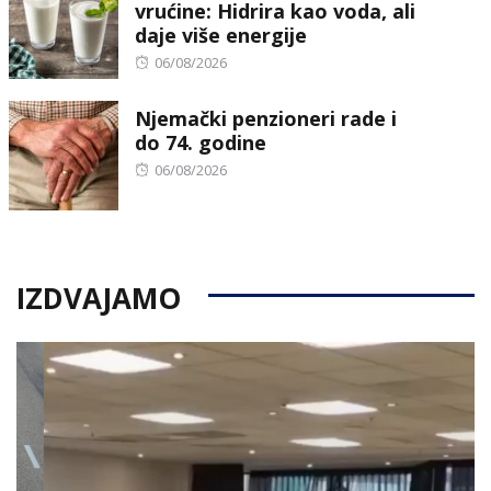
vrućine: Hidrira kao voda, ali
daje više energije
Posted
06/08/2026
on
Njemački penzioneri rade i
do 74. godine
Posted
06/08/2026
on
IZDVAJAMO