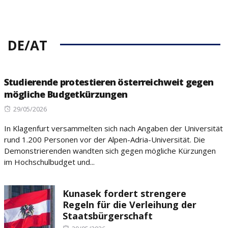
DE/AT
Studierende protestieren österreichweit gegen
mögliche Budgetkürzungen
Posted
29/05/2026
on
In Klagenfurt versammelten sich nach Angaben der Universität
rund 1.200 Personen vor der Alpen-Adria-Universität. Die
Demonstrierenden wandten sich gegen mögliche Kürzungen
im Hochschulbudget und...
Kunasek fordert strengere
Regeln für die Verleihung der
Staatsbürgerschaft