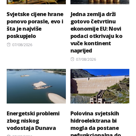
Svjetske cijene hrane
Jedna zemlja drži
ponovo porasle, evo i
gotovo četvrtinu
šta je najviše
ekonomije EU: Novi
poskupjelo
podaci otkrivaju ko
vuče kontinent
Posted
07/08/2026
naprijed
on
Posted
07/08/2026
on
Energetski problemi
Polovina svjetskih
zbog niskog
hidroelektrana bi
vodostaja Dunava
mogla da postane
nefunkcionalna do