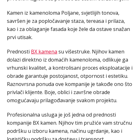
Kamen iz kamenoloma Poljane, svjetlijih tonova,
savršen je za popločavanje staza, tereasa i prilaza,
kao i za oblaganje fasada koje žele da ostave snažan
prvi utisak.
Prednosti
BX kamena
su višestruke. Njihov kamen
dolazi direktno iz domaćih kamenoloma, odlikuje ga
vrhunski kvalitet, a kontrolisani proces eksploatacije i
obrade garantuje postojanost, otpornost i estetiku.
Raznovrsna ponuda ove kompanije je takođe ono što
privlači klijente. Boje, oblici i završne obrade
omogućavaju prilagođavanje svakom projektu.
Profesionalna usluga je još jedna od prednosti
kompanije BX kamen. Njihov tim pružiće vam stručnu
podršku u izboru kamena, načinu ugrdanje, kao i
logističku podršku za dostavu i transport.