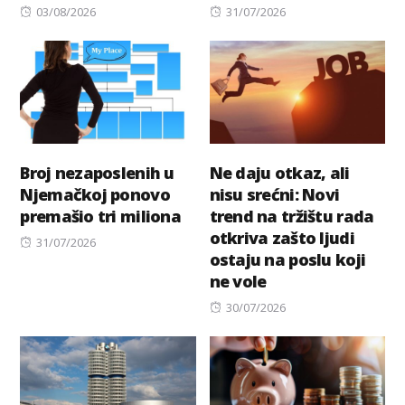
Posted
Posted
03/08/2026
31/07/2026
on
on
Broj nezaposlenih u
Ne daju otkaz, ali
Njemačkoj ponovo
nisu srećni: Novi
premašio tri miliona
trend na tržištu rada
otkriva zašto ljudi
Posted
31/07/2026
ostaju na poslu koji
on
ne vole
Posted
30/07/2026
on