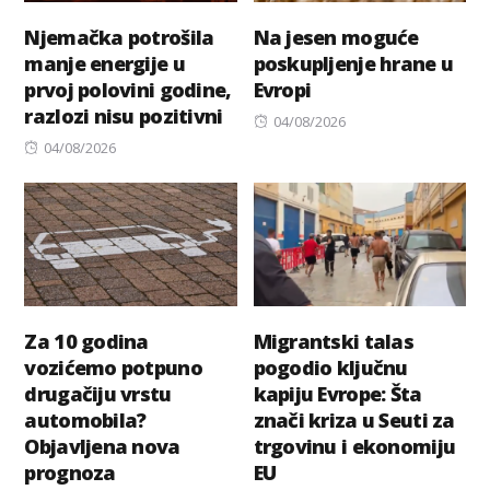
Njemačka potrošila
Na jesen moguće
manje energije u
poskupljenje hrane u
prvoj polovini godine,
Evropi
razlozi nisu pozitivni
Posted
04/08/2026
Posted
on
04/08/2026
on
Za 10 godina
Migrantski talas
vozićemo potpuno
pogodio ključnu
drugačiju vrstu
kapiju Evrope: Šta
automobila?
znači kriza u Seuti za
Objavljena nova
trgovinu i ekonomiju
prognoza
EU