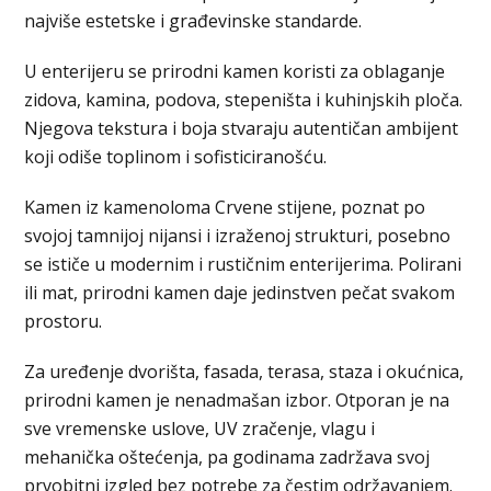
najviše estetske i građevinske standarde.
U enterijeru se prirodni kamen koristi za oblaganje
zidova, kamina, podova, stepeništa i kuhinjskih ploča.
Njegova tekstura i boja stvaraju autentičan ambijent
koji odiše toplinom i sofisticiranošću.
Kamen iz kamenoloma Crvene stijene, poznat po
svojoj tamnijoj nijansi i izraženoj strukturi, posebno
se ističe u modernim i rustičnim enterijerima. Polirani
ili mat, prirodni kamen daje jedinstven pečat svakom
prostoru.
Za uređenje dvorišta, fasada, terasa, staza i okućnica,
prirodni kamen je nenadmašan izbor. Otporan je na
sve vremenske uslove, UV zračenje, vlagu i
mehanička oštećenja, pa godinama zadržava svoj
prvobitni izgled bez potrebe za čestim održavanjem.