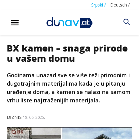
Srpski /
Deutsch /
BX kamen – snaga prirode
u vašem domu
Godinama unazad sve se više teži prirodnim i
dugotrajnim materijalima kada je u pitanju
uređenje doma, a kamen se nalazi na samom
vrhu liste najtraženijih materijala.
BIZNIS
18. 06. 2025.