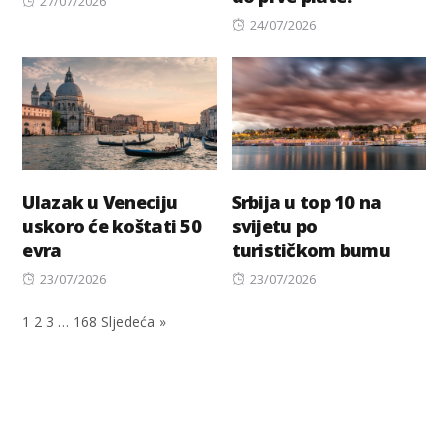
27/07/2026
on
Posted
24/07/2026
on
Ulazak u Veneciju
Srbija u top 10 na
uskoro će koštati 50
svijetu po
evra
turističkom bumu
Posted
Posted
23/07/2026
23/07/2026
on
on
1
2
3
…
168
Sljedeća »