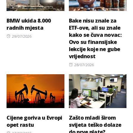
BMW ukida 8.000
Bake nisu znale za
radnih mjesta
ETF-ove, ali su znale
kako se čuva novac:
Posted
29/07/2026
Ovo su finansijske
on
lekcije koje ne gube
vrijednost
Posted
28/07/2026
on
Cijene goriva u Evropi
Zašto mladi širom
opet rastu
svijeta teško dolaze
do prve plate?
Posted