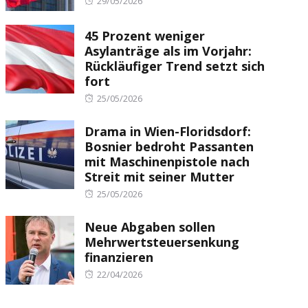
Posted
29/05/2026
on
45 Prozent weniger
Asylanträge als im Vorjahr:
Rückläufiger Trend setzt sich
fort
Posted
25/05/2026
on
Drama in Wien-Floridsdorf:
Bosnier bedroht Passanten
mit Maschinenpistole nach
Streit mit seiner Mutter
Posted
25/05/2026
on
Neue Abgaben sollen
Mehrwertsteuersenkung
finanzieren
Posted
22/04/2026
on