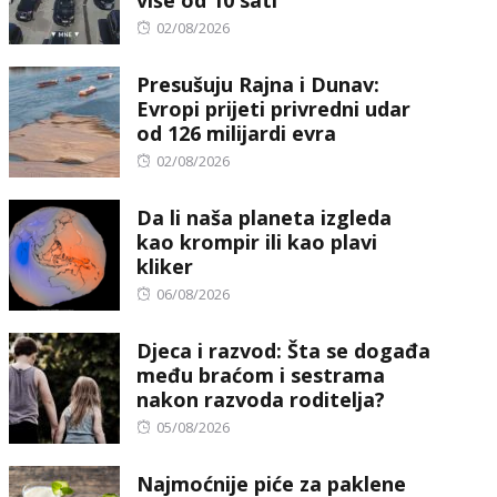
Posted
02/08/2026
on
Presušuju Rajna i Dunav:
Evropi prijeti privredni udar
od 126 milijardi evra
Posted
02/08/2026
on
Da li naša planeta izgleda
kao krompir ili kao plavi
kliker
Posted
06/08/2026
on
Djeca i razvod: Šta se događa
među braćom i sestrama
nakon razvoda roditelja?
Posted
05/08/2026
on
Najmoćnije piće za paklene