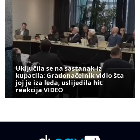
Uključila se na sastanak iz
kupatila: Gradonačelnik vidio šta
joj je iza leđa, uslijedila hit
reakcija VIDEO