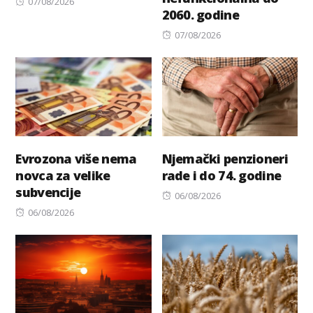
Posted
07/08/2026
2060. godine
on
Posted
07/08/2026
on
Evrozona više nema
Njemački penzioneri
novca za velike
rade i do 74. godine
subvencije
Posted
06/08/2026
Posted
on
06/08/2026
on