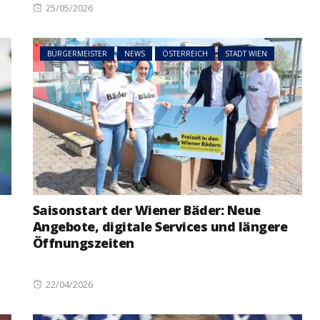
Posted
25/05/2026
on
BÜRGERMEISTER
NEWS
ÖSTERREICH
STADT WIEN
Saisonstart der Wiener Bäder: Neue
Angebote, digitale Services und längere
Öffnungszeiten
Posted
22/04/2026
on