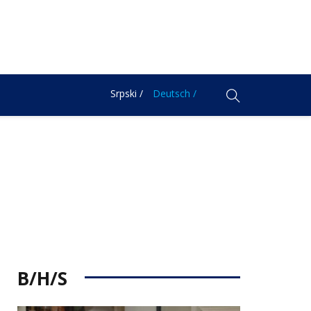
Srpski /
Deutsch /
B/H/S