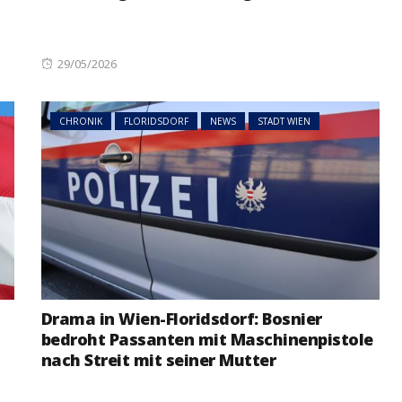
NEWS
ÖSTERREICH
ger
Posted
29/05/2026
im Vorjahr:
Studierende protestieren
on
nd setzt
österreichweit gegen
mögliche Budgetkürzungen
CHRONIK
FLORIDSDORF
NEWS
STADT WIEN
Drama in Wien-Floridsdorf: Bosnier
bedroht Passanten mit Maschinenpistole
nach Streit mit seiner Mutter