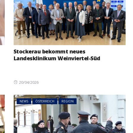
Stockerau bekommt neues
Landesklinikum Weinviertel-Süd
Posted
20/04/2026
on
NEWS
ÖSTERREICH
REGION