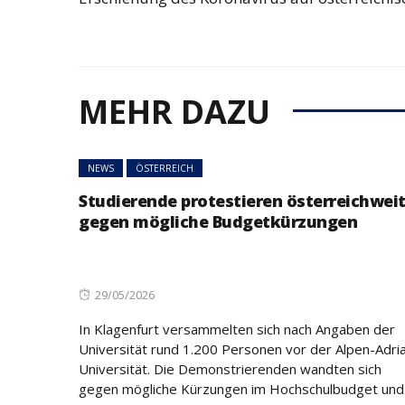
MEHR DAZU
NEWS
ÖSTERREICH
Studierende protestieren österreichwei
gegen mögliche Budgetkürzungen
Posted
29/05/2026
on
In Klagenfurt versammelten sich nach Angaben der
Universität rund 1.200 Personen vor der Alpen-Adri
Universität. Die Demonstrierenden wandten sich
gegen mögliche Kürzungen im Hochschulbudget und.