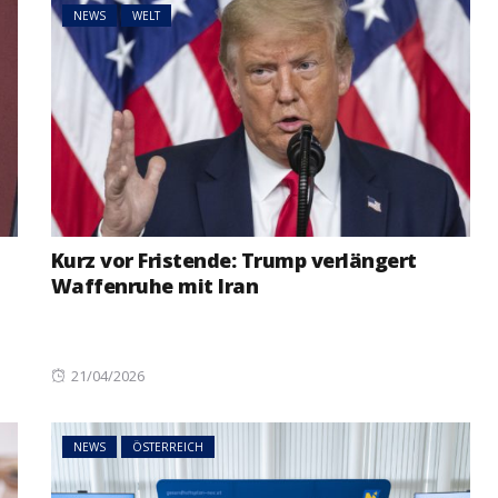
NEWS
WELT
Kurz vor Fristende: Trump verlängert
Waffenruhe mit Iran
Posted
21/04/2026
on
NEWS
ÖSTERREICH