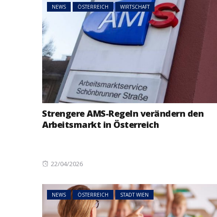
NEWS
ÖSTERREICH
WIRTSCHAFT
Strengere AMS-Regeln verändern den
Arbeitsmarkt in Österreich
Posted
22/04/2026
on
NEWS
ÖSTERREICH
STADT WIEN