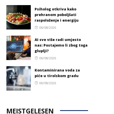
on
Psiholog otkriva kako
prehranom poboljšati
raspoloženje i energiju
Posted
06/08/2026
on
AI sve više radi umjesto
nas: Postajemo li zbog toga
gluplji?
Posted
06/08/2026
on
Kontaminirana voda za
piće u tirolskom gradu
Posted
06/08/2026
on
MEISTGELESEN