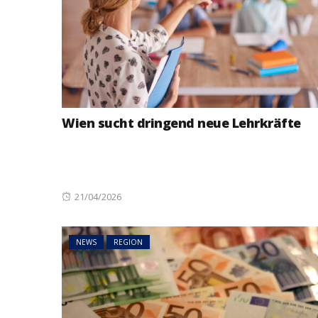
Wien sucht dringend neue Lehrkräfte
Posted
21/04/2026
on
NEWS
REGION