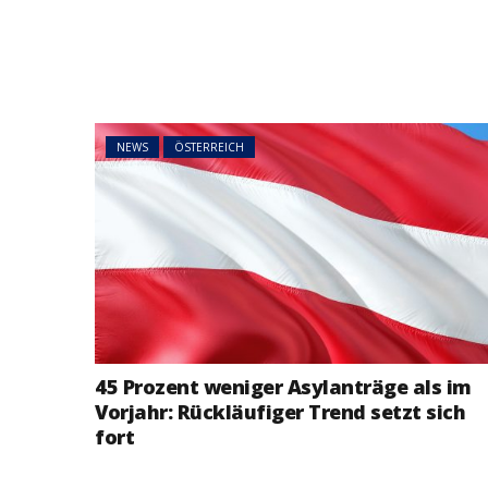
NEWS
ÖSTERREICH
45 Prozent weni
Asylanträge als 
Rückläufiger Tre
sich fort
NEWS
ÖSTERREICH
45 Prozent weniger Asylanträge als im
Vorjahr: Rückläufiger Trend setzt sich
fort