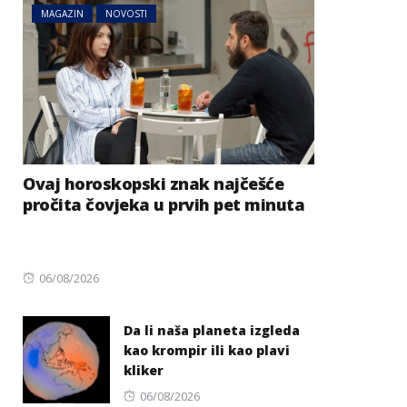
MAGAZIN
NOVOSTI
Ovaj horoskopski znak najčešće
pročita čovjeka u prvih pet minuta
Posted
06/08/2026
on
Da li naša planeta izgleda
kao krompir ili kao plavi
kliker
Posted
06/08/2026