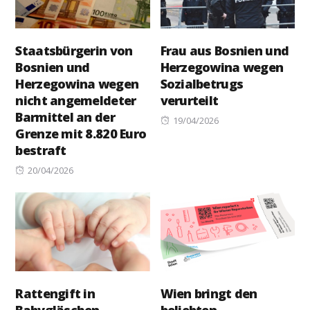
Staatsbürgerin von
Frau aus Bosnien und
Bosnien und
Herzegowina wegen
Herzegowina wegen
Sozialbetrugs
nicht angemeldeter
verurteilt
Barmittel an der
Posted
19/04/2026
Grenze mit 8.820 Euro
on
bestraft
Posted
20/04/2026
on
Rattengift in
Wien bringt den
Babygläschen
beliebten