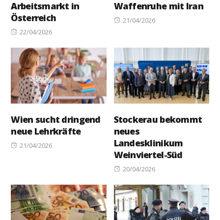
Arbeitsmarkt in
Waffenruhe mit Iran
Österreich
Posted
21/04/2026
Posted
on
22/04/2026
on
Wien sucht dringend
Stockerau bekommt
neue Lehrkräfte
neues
Landesklinikum
Posted
21/04/2026
Weinviertel-Süd
on
Posted
20/04/2026
on