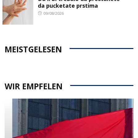
da pucketate prstima
Posted
09/08/2026
on
MEISTGELESEN
WIR EMPFELEN