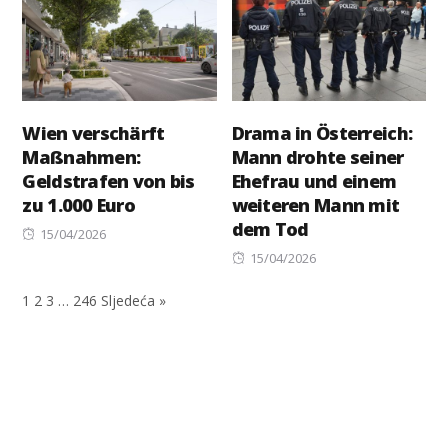
Wien verschärft
Drama in Österreich:
Maßnahmen:
Mann drohte seiner
Geldstrafen von bis
Ehefrau und einem
zu 1.000 Euro
weiteren Mann mit
dem Tod
Posted
15/04/2026
on
Posted
15/04/2026
on
1
2
3
…
246
Sljedeća »