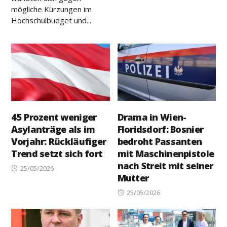
mögliche Kürzungen im
Hochschulbudget und...
45 Prozent weniger
Drama in Wien-
Asylanträge als im
Floridsdorf: Bosnier
Vorjahr: Rückläufiger
bedroht Passanten
Trend setzt sich fort
mit Maschinenpistole
nach Streit mit seiner
Posted
25/05/2026
Mutter
on
Posted
25/05/2026
on