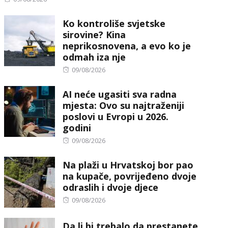
on
Ko kontroliše svjetske
sirovine? Kina
neprikosnovena, a evo ko je
odmah iza nje
Posted
09/08/2026
on
AI neće ugasiti sva radna
mjesta: Ovo su najtraženiji
poslovi u Evropi u 2026.
godini
Posted
09/08/2026
on
Na plaži u Hrvatskoj bor pao
na kupače, povrijeđeno dvoje
odraslih i dvoje djece
Posted
09/08/2026
on
Da li bi trebalo da prestanete