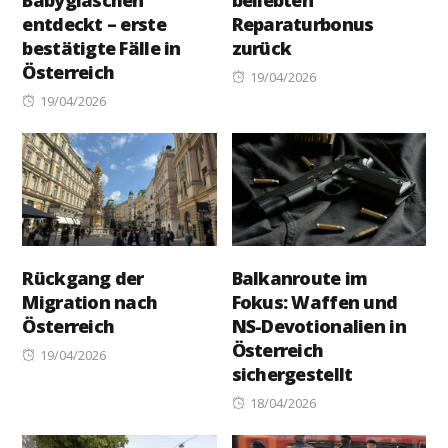
entdeckt – erste
Reparaturbonus
bestätigte Fälle in
zurück
Österreich
Posted
19/04/2026
Posted
on
19/04/2026
on
Rückgang der
Balkanroute im
Migration nach
Fokus: Waffen und
Österreich
NS-Devotionalien in
Österreich
Posted
19/04/2026
sichergestellt
on
Posted
18/04/2026
on