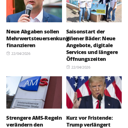
Neue Abgaben sollen
Saisonstart der
Mehrwertsteuersenkung
Wiener Bäder: Neue
finanzieren
Angebote, digitale
Services und längere
Posted
22/04/2026
Öffnungszeiten
on
Posted
22/04/2026
on
Strengere AMS-Regeln
Kurz vor Fristende:
verändern den
Trump verlängert