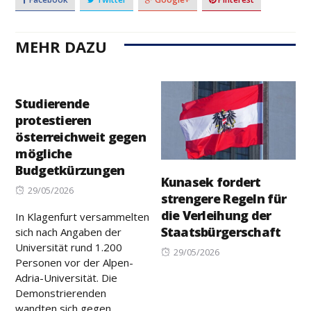
MEHR DAZU
Studierende
protestieren
österreichweit gegen
mögliche
Budgetkürzungen
Kunasek fordert
Posted
29/05/2026
strengere Regeln für
on
die Verleihung der
In Klagenfurt versammelten
Staatsbürgerschaft
sich nach Angaben der
Universität rund 1.200
Posted
29/05/2026
Personen vor der Alpen-
on
Adria-Universität. Die
Demonstrierenden
wandten sich gegen