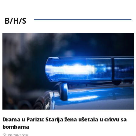
B/H/S
Drama u Parizu: Starija žena ušetala u crkvu sa
bombama
Posted
09/08/2026