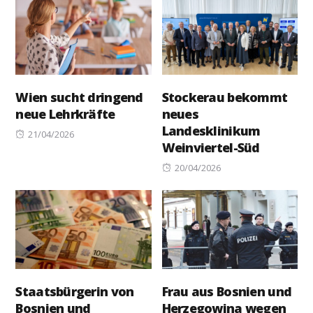
Wien sucht dringend
Stockerau bekommt
neue Lehrkräfte
neues
Landesklinikum
Posted
21/04/2026
Weinviertel-Süd
on
Posted
20/04/2026
on
Staatsbürgerin von
Frau aus Bosnien und
Bosnien und
Herzegowina wegen