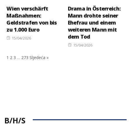
Wien verschärft
Drama in Österreich:
Maßnahmen:
Mann drohte seiner
Geldstrafen von bis
Ehefrau und einem
zu 1.000 Euro
weiteren Mann mit
dem Tod
Posted
15/04/2026
on
Posted
15/04/2026
on
1
2
3
…
273
Sljedeća »
B/H/S