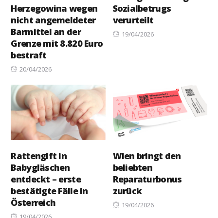
Herzegowina wegen
Sozialbetrugs
nicht angemeldeter
verurteilt
Barmittel an der
Posted
19/04/2026
Grenze mit 8.820 Euro
on
bestraft
Posted
20/04/2026
on
Rattengift in
Wien bringt den
Babygläschen
beliebten
entdeckt – erste
Reparaturbonus
bestätigte Fälle in
zurück
Österreich
Posted
19/04/2026
Posted
on
19/04/2026