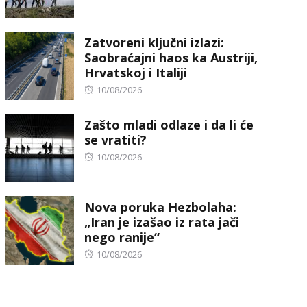
on
Zatvoreni ključni izlazi:
Saobraćajni haos ka Austriji,
Hrvatskoj i Italiji
Posted
10/08/2026
on
Zašto mladi odlaze i da li će
se vratiti?
Posted
10/08/2026
on
Nova poruka Hezbolaha:
„Iran je izašao iz rata jači
nego ranije“
Posted
10/08/2026
on