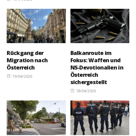
on
Rückgang der
Balkanroute im
Migration nach
Fokus: Waffen und
Österreich
NS-Devotionalien in
Österreich
Posted
19/04/2026
sichergestellt
on
Posted
18/04/2026
on