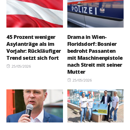
45 Prozent weniger
Drama in Wien-
Asylanträge als im
Floridsdorf: Bosnier
Vorjahr: Rückläufiger
bedroht Passanten
Trend setzt sich fort
mit Maschinenpistole
nach Streit mit seiner
Posted
25/05/2026
Mutter
on
Posted
25/05/2026
on