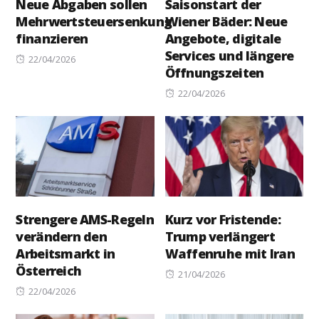
Neue Abgaben sollen
Saisonstart der
Mehrwertsteuersenkung
Wiener Bäder: Neue
finanzieren
Angebote, digitale
Services und längere
Posted
22/04/2026
Öffnungszeiten
on
Posted
22/04/2026
on
Strengere AMS-Regeln
Kurz vor Fristende:
verändern den
Trump verlängert
Arbeitsmarkt in
Waffenruhe mit Iran
Österreich
Posted
21/04/2026
Posted
on
22/04/2026
on