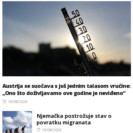
Austrija se suočava s još jednim talasom vrućine:
„Ono što doživljavamo ove godine je neviđeno“
Posted
10/08/2026
on
Njemačka postrožuje stav o
povratku migranata
Posted
10/08/2026