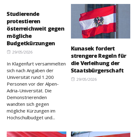
Studierende
protestieren
österreichweit gegen
mögliche
Budgetkürzungen
Kunasek fordert
Posted
29/05/2026
strengere Regeln für
on
die Verleihung der
In Klagenfurt versammelten
Staatsbürgerschaft
sich nach Angaben der
Universität rund 1.200
Posted
29/05/2026
Personen vor der Alpen-
on
Adria-Universität. Die
Demonstrierenden
wandten sich gegen
mögliche Kürzungen im
Hochschulbudget und...