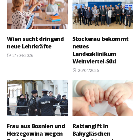
Wien sucht dringend
Stockerau bekommt
neue Lehrkräfte
neues
Landesklinikum
Posted
21/04/2026
Weinviertel-Süd
on
Posted
20/04/2026
on
Frau aus Bosnien und
Rattengift in
Herzegowina wegen
Babygläschen