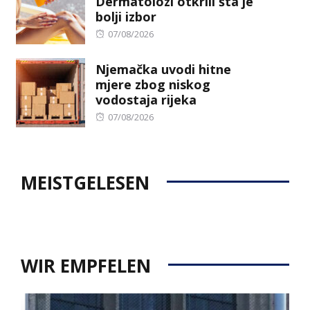
Dermatolozi otkrili šta je
bolji izbor
Posted
07/08/2026
on
Njemačka uvodi hitne
mjere zbog niskog
vodostaja rijeka
Posted
07/08/2026
on
MEISTGELESEN
WIR EMPFELEN