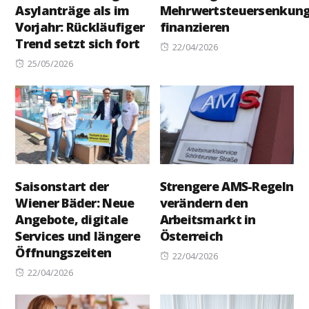
Asylanträge als im
Mehrwertsteuersenkun
Vorjahr: Rückläufiger
finanzieren
Trend setzt sich fort
Posted
22/04/2026
Posted
on
25/05/2026
on
Saisonstart der
Strengere AMS-Regeln
Wiener Bäder: Neue
verändern den
Angebote, digitale
Arbeitsmarkt in
Services und längere
Österreich
Öffnungszeiten
Posted
22/04/2026
Posted
on
22/04/2026
on