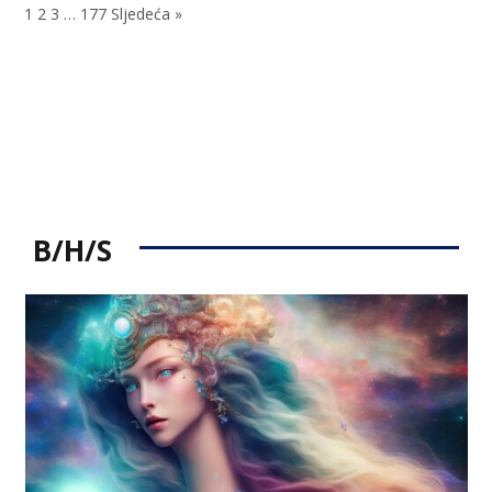
1
2
3
…
177
Sljedeća »
B/H/S