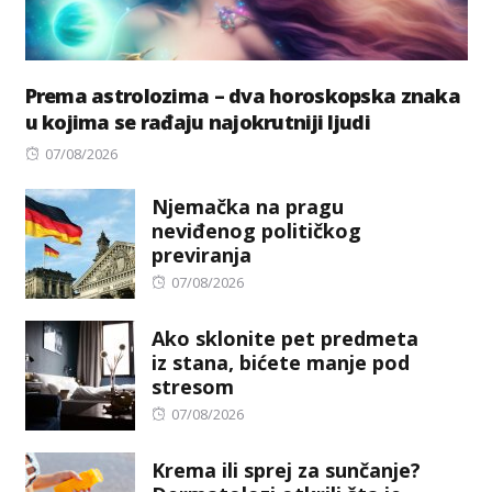
Prema astrolozima – dva horoskopska znaka
u kojima se rađaju najokrutniji ljudi
Posted
07/08/2026
on
Njemačka na pragu
neviđenog političkog
previranja
Posted
07/08/2026
on
Ako sklonite pet predmeta
iz stana, bićete manje pod
stresom
Posted
07/08/2026
on
Krema ili sprej za sunčanje?