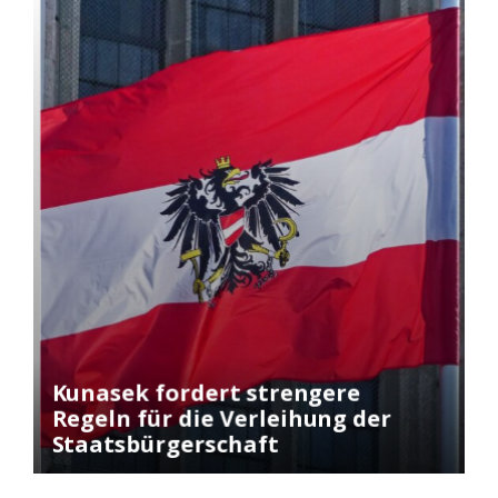
Kunasek fordert strengere
4
Regeln für die Verleihung der
a
Staatsbürgerschaft
T