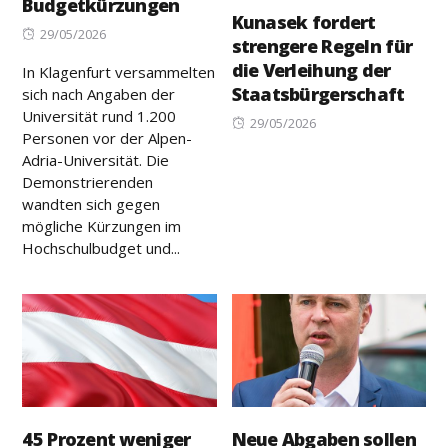
Budgetkürzungen
Kunasek fordert
Posted
29/05/2026
strengere Regeln für
on
die Verleihung der
In Klagenfurt versammelten
Staatsbürgerschaft
sich nach Angaben der
Universität rund 1.200
Posted
29/05/2026
Personen vor der Alpen-
on
Adria-Universität. Die
Demonstrierenden
wandten sich gegen
mögliche Kürzungen im
Hochschulbudget und...
45 Prozent weniger
Neue Abgaben sollen