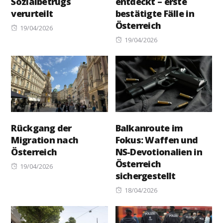
Sozialbetrugs
entdeckt – erste
verurteilt
bestätigte Fälle in
Österreich
Posted
19/04/2026
on
Posted
19/04/2026
on
Rückgang der
Balkanroute im
Migration nach
Fokus: Waffen und
Österreich
NS-Devotionalien in
Österreich
Posted
19/04/2026
sichergestellt
on
Posted
18/04/2026
on