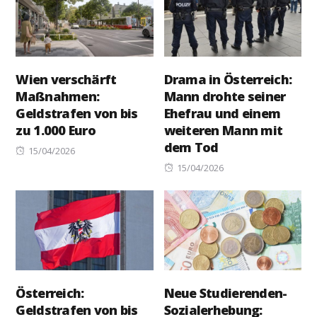
Wien verschärft
Drama in Österreich:
Maßnahmen:
Mann drohte seiner
Geldstrafen von bis
Ehefrau und einem
zu 1.000 Euro
weiteren Mann mit
dem Tod
Posted
15/04/2026
on
Posted
15/04/2026
on
Österreich:
Neue Studierenden-
Geldstrafen von bis
Sozialerhebung: