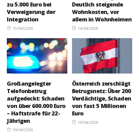
zu 5.000 Euro bei
Deutlich steigende
Verweigerung der
Wohnkosten, vor
Integration
allem in Wohnheimen
Posted
Posted
15/04/2026
14/04/2026
on
on
Großangelegter
Österreich zerschlägt
Telefonbetrug
Betrugsnetz: Über 200
aufgedeckt: Schaden
Verdächtige, Schaden
von über 600.000 Euro
von fast 5 Millionen
– Haftstrafe für 22-
Euro
Jährigen
Posted
10/04/2026
Posted
on
10/04/2026
on