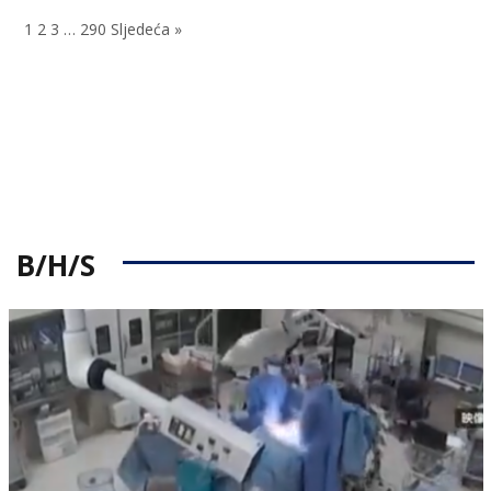
on
1
2
3
…
290
Sljedeća »
B/H/S