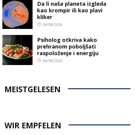
Da li naša planeta izgleda
kao krompir ili kao plavi
kliker
Posted
06/08/2026
on
Psiholog otkriva kako
prehranom poboljšati
raspoloženje i energiju
Posted
06/08/2026
on
MEISTGELESEN
WIR EMPFELEN