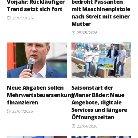
Vorjahr: Rückläufiger
bedroht Passanten
Trend setzt sich fort
mit Maschinenpistole
nach Streit mit seiner
Posted
25/05/2026
Mutter
on
Posted
25/05/2026
on
Neue Abgaben sollen
Saisonstart der
Mehrwertsteuersenkung
Wiener Bäder: Neue
finanzieren
Angebote, digitale
Services und längere
Posted
22/04/2026
Öffnungszeiten
on
Posted
22/04/2026
on