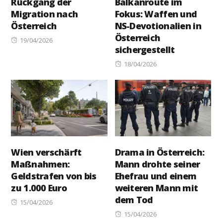
Rückgang der
Balkanroute im
Migration nach
Fokus: Waffen und
Österreich
NS-Devotionalien in
Österreich
Posted
19/04/2026
sichergestellt
on
Posted
18/04/2026
on
Wien verschärft
Drama in Österreich:
Maßnahmen:
Mann drohte seiner
Geldstrafen von bis
Ehefrau und einem
zu 1.000 Euro
weiteren Mann mit
dem Tod
Posted
15/04/2026
on
Posted
15/04/2026