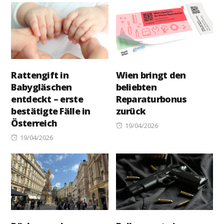
Rattengift in
Wien bringt den
Babygläschen
beliebten
entdeckt – erste
Reparaturbonus
bestätigte Fälle in
zurück
Österreich
Posted
19/04/2026
Posted
on
19/04/2026
on