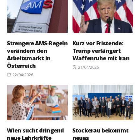
Strengere AMS-Regeln
Kurz vor Fristende:
verändern den
Trump verlängert
Arbeitsmarkt in
Waffenruhe mit Iran
Österreich
Posted
21/04/2026
Posted
on
22/04/2026
on
Wien sucht dringend
Stockerau bekommt
neue Lehrkräfte
neues