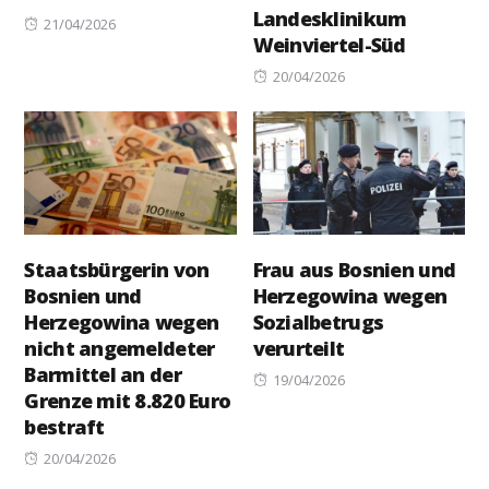
Landesklinikum
Posted
21/04/2026
Weinviertel-Süd
on
Posted
20/04/2026
on
Staatsbürgerin von
Frau aus Bosnien und
Bosnien und
Herzegowina wegen
Herzegowina wegen
Sozialbetrugs
nicht angemeldeter
verurteilt
Barmittel an der
Posted
19/04/2026
Grenze mit 8.820 Euro
on
bestraft
Posted
20/04/2026
on