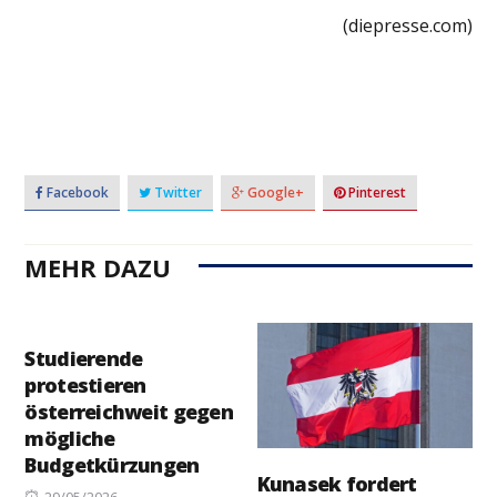
(diepresse.com)
Facebook
Twitter
Google+
Pinterest
MEHR DAZU
Studierende
protestieren
österreichweit gegen
mögliche
Budgetkürzungen
Kunasek fordert
Posted
29/05/2026