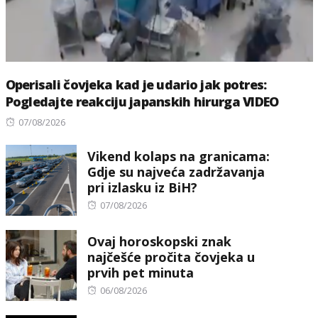
Operisali čovjeka kad je udario jak potres:
Pogledajte reakciju japanskih hirurga VIDEO
Posted
07/08/2026
on
Vikend kolaps na granicama:
Gdje su najveća zadržavanja
pri izlasku iz BiH?
Posted
07/08/2026
on
Ovaj horoskopski znak
najčešće pročita čovjeka u
prvih pet minuta
Posted
06/08/2026
on