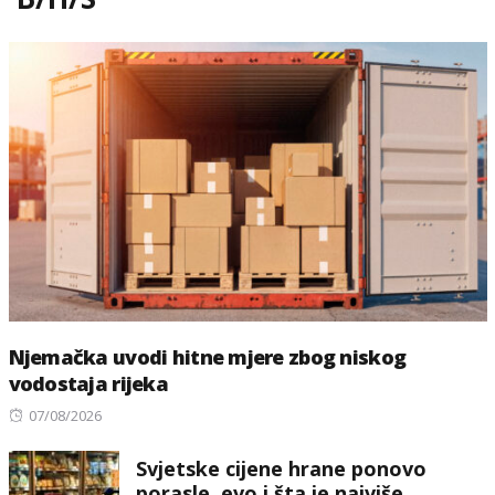
Njemačka uvodi hitne mjere zbog niskog
vodostaja rijeka
Posted
07/08/2026
on
Svjetske cijene hrane ponovo
porasle, evo i šta je najviše