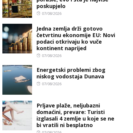
poskupjelo
Posted
07/08/2026
on
Jedna zemlja drži gotovo
četvrtinu ekonomije EU: Novi
podaci otkrivaju ko vuče
kontinent naprijed
Posted
07/08/2026
on
Energetski problemi zbog
niskog vodostaja Dunava
Posted
07/08/2026
on
Prljave plaže, neljubazni
domaćini, prevare: Turisti
izglasali 4 zemlje u koje se ne
bi vratili ni besplatno
Posted
07/08/2026