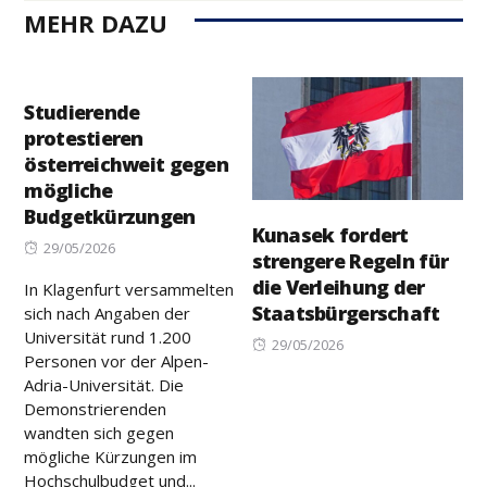
MEHR DAZU
Studierende
protestieren
österreichweit gegen
mögliche
Budgetkürzungen
Kunasek fordert
Posted
29/05/2026
strengere Regeln für
on
die Verleihung der
In Klagenfurt versammelten
Staatsbürgerschaft
sich nach Angaben der
Universität rund 1.200
Posted
29/05/2026
Personen vor der Alpen-
on
Adria-Universität. Die
Demonstrierenden
wandten sich gegen
mögliche Kürzungen im
Hochschulbudget und...