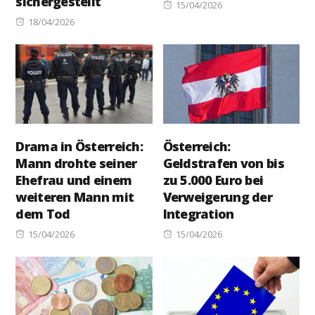
sichergestellt
Posted
15/04/2026
Posted
on
18/04/2026
on
Drama in Österreich:
Österreich:
Mann drohte seiner
Geldstrafen von bis
Ehefrau und einem
zu 5.000 Euro bei
weiteren Mann mit
Verweigerung der
dem Tod
Integration
Posted
Posted
15/04/2026
15/04/2026
on
on