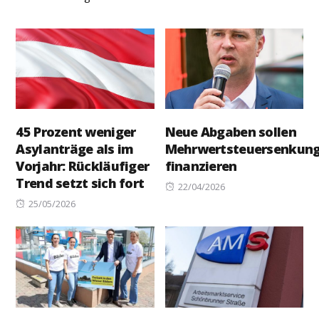
45 Prozent weniger
Neue Abgaben sollen
Asylanträge als im
Mehrwertsteuersenkun
Vorjahr: Rückläufiger
finanzieren
Trend setzt sich fort
Posted
22/04/2026
Posted
on
25/05/2026
on