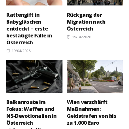
Rattengift in
Rückgang der
Babygläschen
Migration nach
entdeckt – erste
Österreich
bestätigte Fälle in
Posted
19/04/2026
Österreich
on
Posted
19/04/2026
on
Balkanroute im
Wien verschärft
Fokus: Waffen und
Maßnahmen:
NS-Devotionalien in
Geldstrafen von bis
Österreich
zu 1.000 Euro