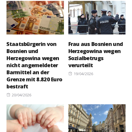
Staatsbürgerin von
Frau aus Bosnien und
Bosnien und
Herzegowina wegen
Herzegowina wegen
Sozialbetrugs
nicht angemeldeter
verurteilt
Barmittel an der
Posted
19/04/2026
Grenze mit 8.820 Euro
on
bestraft
Posted
20/04/2026
on