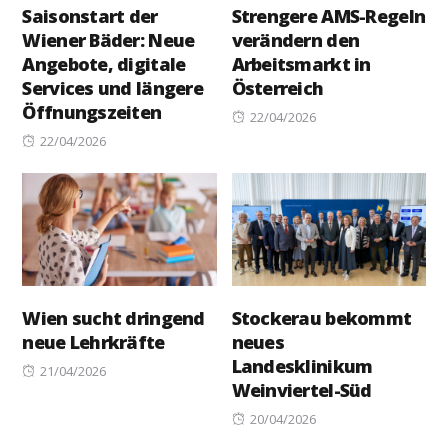
Saisonstart der
Strengere AMS-Regeln
Wiener Bäder: Neue
verändern den
Angebote, digitale
Arbeitsmarkt in
Services und längere
Österreich
Öffnungszeiten
Posted
22/04/2026
Posted
on
22/04/2026
on
Wien sucht dringend
Stockerau bekommt
neue Lehrkräfte
neues
Landesklinikum
Posted
21/04/2026
Weinviertel-Süd
on
Posted
20/04/2026
on