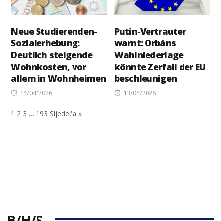
Neue Studierenden-
Putin-Vertrauter
Sozialerhebung:
warnt: Orbáns
Deutlich steigende
Wahlniederlage
Wohnkosten, vor
könnte Zerfall der EU
allem in Wohnheimen
beschleunigen
Posted
Posted
14/04/2026
13/04/2026
on
on
1
2
3
…
193
Sljedeća »
B/H/S