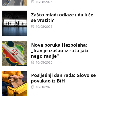
Posted
10/08/2026
on
Zašto mladi odlaze i da li će
se vratiti?
Posted
10/08/2026
on
Nova poruka Hezbolaha:
„Iran je izašao iz rata jači
nego ranije“
Posted
10/08/2026
on
Posljednji dan rada: Glovo se
povukao iz BiH
Posted
10/08/2026
on