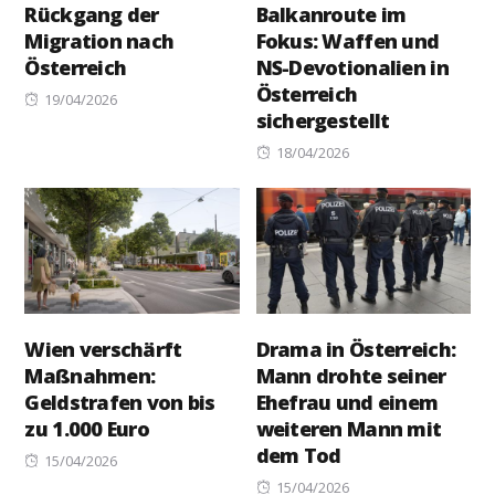
Rückgang der
Balkanroute im
Migration nach
Fokus: Waffen und
Österreich
NS-Devotionalien in
Österreich
Posted
19/04/2026
sichergestellt
on
Posted
18/04/2026
on
Wien verschärft
Drama in Österreich:
Maßnahmen:
Mann drohte seiner
Geldstrafen von bis
Ehefrau und einem
zu 1.000 Euro
weiteren Mann mit
dem Tod
Posted
15/04/2026
on
Posted
15/04/2026