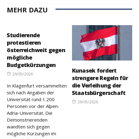
MEHR DAZU
Studierende
protestieren
österreichweit gegen
mögliche
Budgetkürzungen
Kunasek fordert
Posted
29/05/2026
strengere Regeln für
on
die Verleihung der
In Klagenfurt versammelten
Staatsbürgerschaft
sich nach Angaben der
Universität rund 1.200
Posted
29/05/2026
Personen vor der Alpen-
on
Adria-Universität. Die
Demonstrierenden
wandten sich gegen
mögliche Kürzungen im