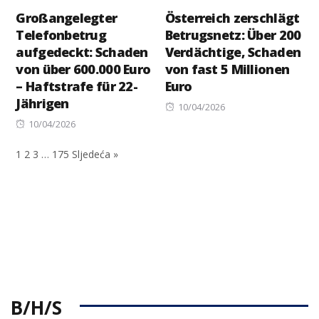
Großangelegter
Österreich zerschlägt
Telefonbetrug
Betrugsnetz: Über 200
aufgedeckt: Schaden
Verdächtige, Schaden
von über 600.000 Euro
von fast 5 Millionen
– Haftstrafe für 22-
Euro
Jährigen
Posted
10/04/2026
Posted
on
10/04/2026
on
1
2
3
…
175
Sljedeća »
B/H/S