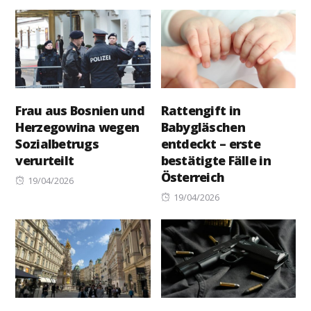
on
Frau aus Bosnien und
Rattengift in
Herzegowina wegen
Babygläschen
Sozialbetrugs
entdeckt – erste
verurteilt
bestätigte Fälle in
Österreich
Posted
19/04/2026
on
Posted
19/04/2026
on