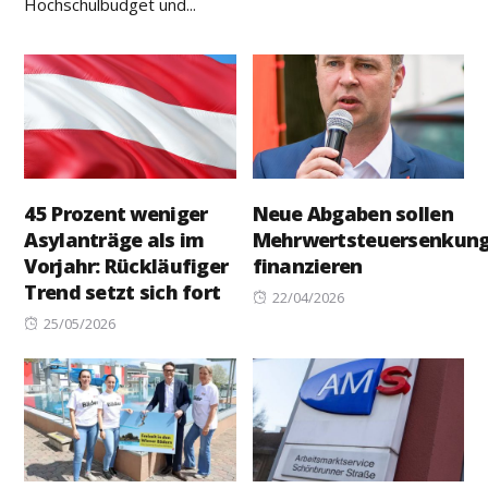
Hochschulbudget und...
45 Prozent weniger
Neue Abgaben sollen
Asylanträge als im
Mehrwertsteuersenkun
Vorjahr: Rückläufiger
finanzieren
Trend setzt sich fort
Posted
22/04/2026
Posted
on
25/05/2026
on