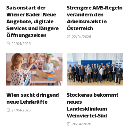
Saisonstart der
Strengere AMS-Regeln
Wiener Bäder: Neue
verändern den
Angebote, digitale
Arbeitsmarkt in
Services und längere
Österreich
Öffnungszeiten
Posted
22/04/2026
Posted
on
22/04/2026
on
Wien sucht dringend
Stockerau bekommt
neue Lehrkräfte
neues
Landesklinikum
Posted
21/04/2026
Weinviertel-Süd
on
Posted
20/04/2026