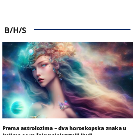
B/H/S
Prema astrolozima – dva horoskopska znaka u