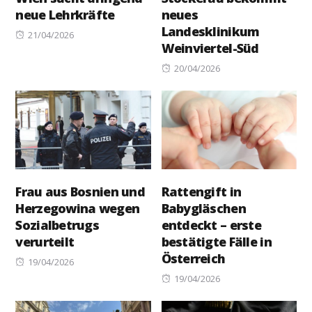
neue Lehrkräfte
neues
Landesklinikum
Posted
21/04/2026
Weinviertel-Süd
on
Posted
20/04/2026
on
Frau aus Bosnien und
Rattengift in
Herzegowina wegen
Babygläschen
Sozialbetrugs
entdeckt – erste
verurteilt
bestätigte Fälle in
Österreich
Posted
19/04/2026
on
Posted
19/04/2026
on