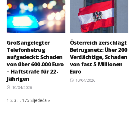
Großangelegter
Österreich zerschlägt
Telefonbetrug
Betrugsnetz: Über 200
aufgedeckt: Schaden
Verdächtige, Schaden
von über 600.000 Euro
von fast 5 Millionen
– Haftstrafe für 22-
Euro
Jährigen
Posted
10/04/2026
Posted
on
10/04/2026
on
1
2
3
…
175
Sljedeća »