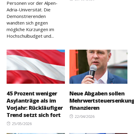
Personen vor der Alpen-
on
Adria-Universität. Die
Demonstrierenden
wandten sich gegen
mögliche Kürzungen im
Hochschulbudget und...
45 Prozent weniger
Neue Abgaben sollen
Asylanträge als im
Mehrwertsteuersenkun
Vorjahr: Rückläufiger
finanzieren
Trend setzt sich fort
Posted
22/04/2026
Posted
on
25/05/2026
on