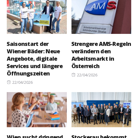
Saisonstart der
Strengere AMS-Regeln
Wiener Bäder: Neue
verändern den
Angebote, digitale
Arbeitsmarkt in
Services und längere
Österreich
Öffnungszeiten
Posted
22/04/2026
Posted
on
22/04/2026
on
Wien sucht dringend
Stockerau bekommt