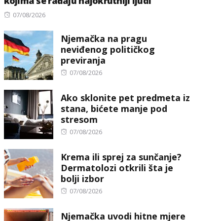
kojima se rađaju najokrutniji ljudi
Posted
07/08/2026
on
Njemačka na pragu
neviđenog političkog
previranja
Posted
07/08/2026
on
Ako sklonite pet predmeta iz
stana, bićete manje pod
stresom
Posted
07/08/2026
on
Krema ili sprej za sunčanje?
Dermatolozi otkrili šta je
bolji izbor
Posted
07/08/2026
on
Njemačka uvodi hitne mjere