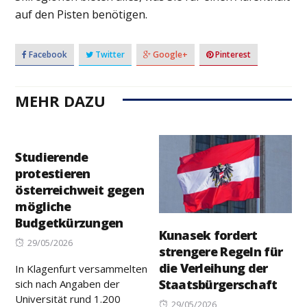
auf den Pisten benötigen.
Facebook
Twitter
Google+
Pinterest
MEHR DAZU
Studierende
protestieren
österreichweit gegen
mögliche
Budgetkürzungen
Kunasek fordert
Posted
29/05/2026
strengere Regeln für
on
die Verleihung der
In Klagenfurt versammelten
Staatsbürgerschaft
sich nach Angaben der
Universität rund 1.200
Posted
29/05/2026