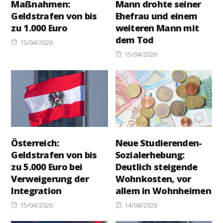
Maßnahmen:
Mann drohte seiner
Geldstrafen von bis
Ehefrau und einem
zu 1.000 Euro
weiteren Mann mit
dem Tod
Posted
15/04/2026
on
Posted
15/04/2026
on
Österreich:
Neue Studierenden-
Geldstrafen von bis
Sozialerhebung:
zu 5.000 Euro bei
Deutlich steigende
Verweigerung der
Wohnkosten, vor
Integration
allem in Wohnheimen
Posted
Posted
15/04/2026
14/04/2026
on
on