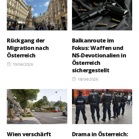
Rückgang der
Balkanroute im
Migration nach
Fokus: Waffen und
Österreich
NS-Devotionalien in
Österreich
Posted
19/04/2026
sichergestellt
on
Posted
18/04/2026
on
Wien verschärft
Drama in Österreich: