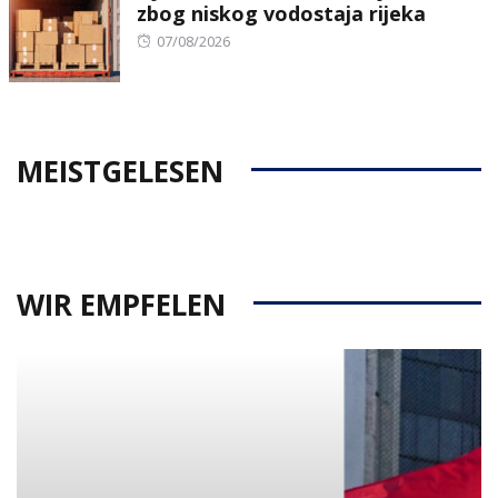
zbog niskog vodostaja rijeka
Posted
07/08/2026
on
MEISTGELESEN
WIR EMPFELEN