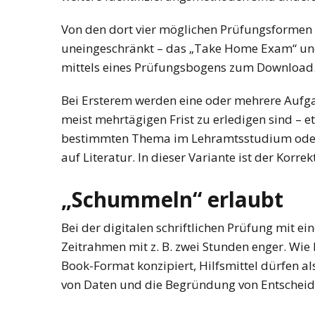
Von den dort vier möglichen Prüfungsformen 
uneingeschränkt – das „Take Home Exam“ und 
NEWS
ÖSTERREICH
mittels eines Prüfungsbogens zum Download
45 Prozent weni
Asylanträge als 
Bei Ersterem werden eine oder mehrere Aufg
Rückläufiger Tre
meist mehrtägigen Frist zu erledigen sind – e
sich fort
bestimmten Thema im Lehramtsstudium oder d
auf Literatur. In dieser Variante ist der Korr
„Schummeln“ erlaubt
Bei der digitalen schriftlichen Prüfung mit
Zeitrahmen mit z. B. zwei Stunden enger. Wi
Book-Format konzipiert, Hilfsmittel dürfen al
von Daten und die Begründung von Entschei