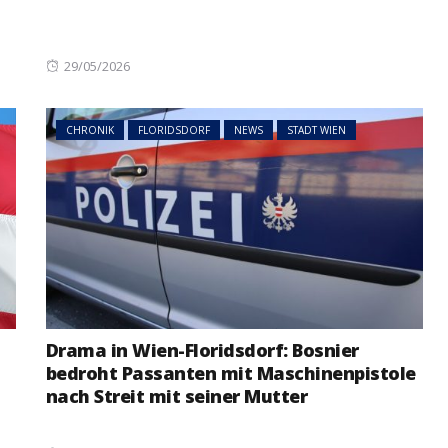
Posted
29/05/2026
on
CHRONIK
FLORIDSDORF
NEWS
STADT WIEN
Drama in Wien-Floridsdorf: Bosnier
bedroht Passanten mit Maschinenpistole
nach Streit mit seiner Mutter