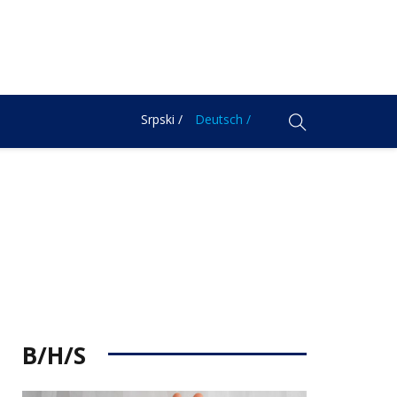
Srpski /
Deutsch /
B/H/S