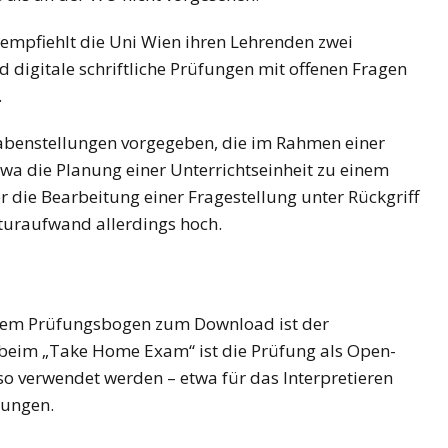
empfiehlt die Uni Wien ihren Lehrenden zwei
digitale schriftliche Prüfungen mit offenen Fragen
.
NEWS
ÖSTERREICH
ger
im Vorjahr:
Studierende protestieren
abenstellungen vorgegeben, die im Rahmen einer
nd setzt
österreichweit gegen
twa die Planung einer Unterrichtseinheit zu einem
mögliche Budgetkürzungen
ie Bearbeitung einer Fragestellung unter Rückgriff
ekturaufwand allerdings hoch.
 einem Prüfungsbogen zum Download ist der
e beim „Take Home Exam“ ist die Prüfung als Open-
so verwendet werden – etwa für das Interpretieren
dungen.