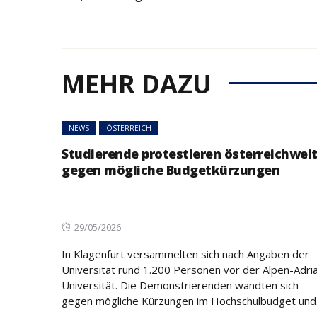
MEHR DAZU
NEWS
ÖSTERREICH
Studierende protestieren österreichwei
gegen mögliche Budgetkürzungen
Posted
29/05/2026
on
In Klagenfurt versammelten sich nach Angaben der
Universität rund 1.200 Personen vor der Alpen-Adri
Universität. Die Demonstrierenden wandten sich
gegen mögliche Kürzungen im Hochschulbudget und.