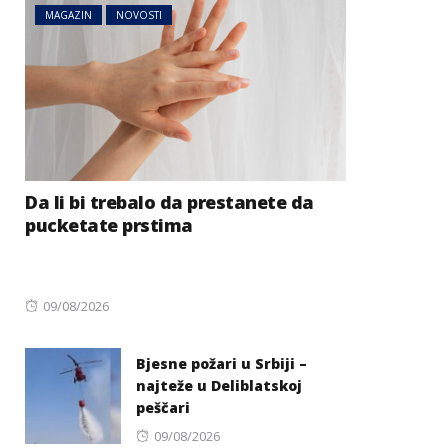
MAGAZIN
NOVOSTI
Da li bi trebalo da prestanete da
pucketate prstima
Posted
09/08/2026
on
Bjesne požari u Srbiji –
najteže u Deliblatskoj
peščari
Posted
09/08/2026