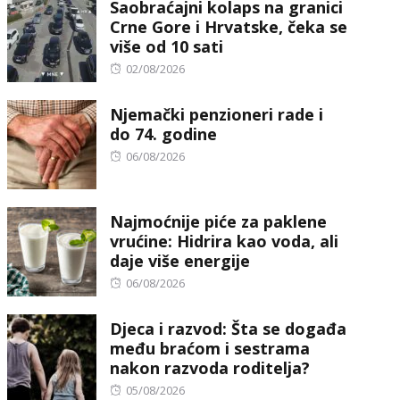
Saobraćajni kolaps na granici
Crne Gore i Hrvatske, čeka se
više od 10 sati
Posted
02/08/2026
on
Njemački penzioneri rade i
do 74. godine
Posted
06/08/2026
on
Najmoćnije piće za paklene
vrućine: Hidrira kao voda, ali
daje više energije
Posted
06/08/2026
on
Djeca i razvod: Šta se događa
među braćom i sestrama
nakon razvoda roditelja?
Posted
05/08/2026