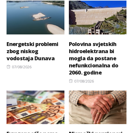
Energetski problemi
Polovina svjetskih
zbog niskog
hidroelektrana bi
vodostaja Dunava
mogla da postane
nefunkcionalna do
Posted
07/08/2026
2060. godine
on
Posted
07/08/2026
on