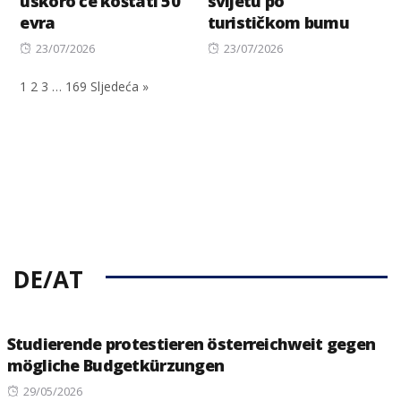
uskoro će koštati 50
svijetu po
evra
turističkom bumu
Posted
Posted
23/07/2026
23/07/2026
on
on
1
2
3
…
169
Sljedeća »
DE/AT
Studierende protestieren österreichweit gegen
mögliche Budgetkürzungen
Posted
29/05/2026