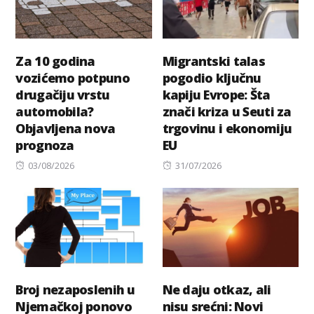
Za 10 godina
Migrantski talas
vozićemo potpuno
pogodio ključnu
drugačiju vrstu
kapiju Evrope: Šta
automobila?
znači kriza u Seuti za
Objavljena nova
trgovinu i ekonomiju
prognoza
EU
Posted
Posted
03/08/2026
31/07/2026
on
on
Broj nezaposlenih u
Ne daju otkaz, ali
Njemačkoj ponovo
nisu srećni: Novi