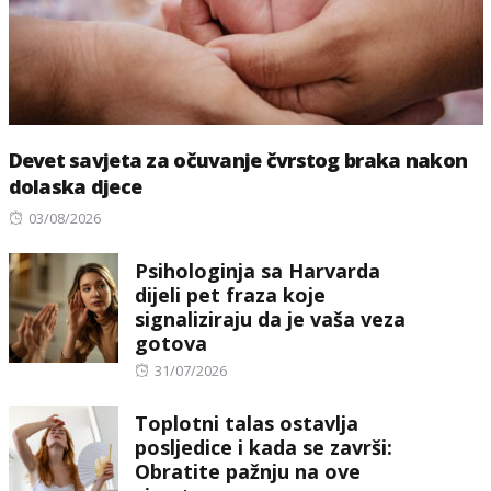
Devet savjeta za očuvanje čvrstog braka nakon
dolaska djece
Posted
03/08/2026
on
Psihologinja sa Harvarda
dijeli pet fraza koje
signaliziraju da je vaša veza
gotova
Posted
31/07/2026
on
Toplotni talas ostavlja
posljedice i kada se završi:
Obratite pažnju na ove