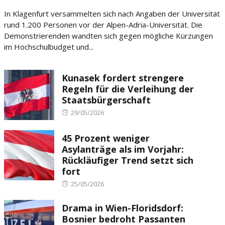
on
In Klagenfurt versammelten sich nach Angaben der Universität
rund 1.200 Personen vor der Alpen-Adria-Universität. Die
Demonstrierenden wandten sich gegen mögliche Kürzungen
im Hochschulbudget und...
Kunasek fordert strengere
Regeln für die Verleihung der
Staatsbürgerschaft
Posted
29/05/2026
on
45 Prozent weniger
Asylanträge als im Vorjahr:
Rückläufiger Trend setzt sich
fort
Posted
25/05/2026
on
Drama in Wien-Floridsdorf:
Bosnier bedroht Passanten