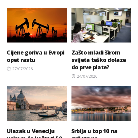
on
Cijene goriva u Evropi
Zašto mladi širom
opet rastu
svijeta teško dolaze
do prve plate?
Posted
27/07/2026
on
Posted
24/07/2026
on
Ulazak u Veneciju
Srbija u top 10 na