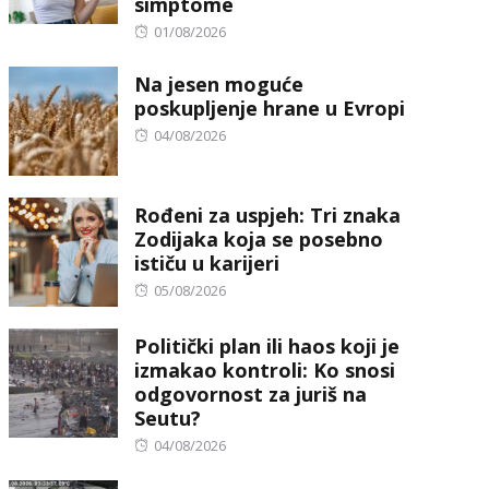
simptome
Posted
01/08/2026
on
Na jesen moguće
poskupljenje hrane u Evropi
Posted
04/08/2026
on
Rođeni za uspjeh: Tri znaka
Zodijaka koja se posebno
ističu u karijeri
Posted
05/08/2026
on
Politički plan ili haos koji je
izmakao kontroli: Ko snosi
odgovornost za juriš na
Seutu?
Posted
04/08/2026
on