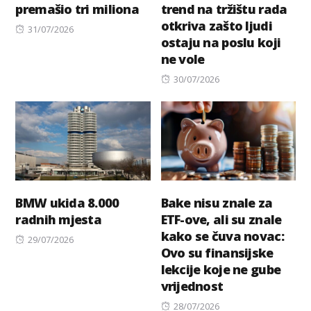
premašio tri miliona
trend na tržištu rada
otkriva zašto ljudi
Posted
31/07/2026
ostaju na poslu koji
on
ne vole
Posted
30/07/2026
on
BMW ukida 8.000
Bake nisu znale za
radnih mjesta
ETF-ove, ali su znale
kako se čuva novac:
Posted
29/07/2026
Ovo su finansijske
on
lekcije koje ne gube
vrijednost
Posted
28/07/2026