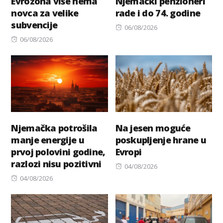
Evrozona više nema
Njemački penzioneri
novca za velike
rade i do 74. godine
subvencije
Posted
06/08/2026
Posted
on
06/08/2026
on
Njemačka potrošila
Na jesen moguće
manje energije u
poskupljenje hrane u
prvoj polovini godine,
Evropi
razlozi nisu pozitivni
Posted
04/08/2026
Posted
on
04/08/2026
on