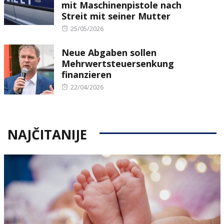
mit Maschinenpistole nach
Streit mit seiner Mutter
Posted
25/05/2026
on
Neue Abgaben sollen
Mehrwertsteuersenkung
finanzieren
Posted
22/04/2026
on
NAJČITANIJE