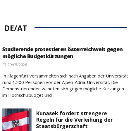
DE/AT
Studierende protestieren österreichweit gegen
mögliche Budgetkürzungen
Posted
29/05/2026
on
In Klagenfurt versammelten sich nach Angaben der Universität
rund 1.200 Personen vor der Alpen-Adria-Universität. Die
Demonstrierenden wandten sich gegen mögliche Kürzungen
im Hochschulbudget und...
Kunasek fordert strengere
Regeln für die Verleihung der
Staatsbürgerschaft