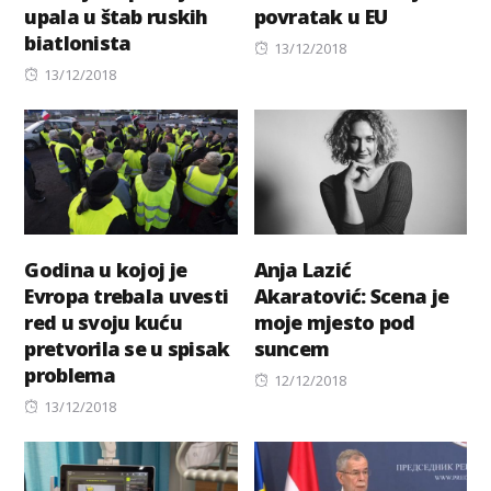
upala u štab ruskih
povratak u EU
biatlonista
Posted
13/12/2018
Posted
on
13/12/2018
on
Godina u kojoj je
Anja Lazić
Evropa trebala uvesti
Akaratović: Scena je
red u svoju kuću
moje mjesto pod
pretvorila se u spisak
suncem
problema
Posted
12/12/2018
Posted
on
13/12/2018
on