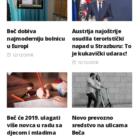
Beč dobiva
Austrija najoštrije
najmoderniju bolnicu
osudila teroristički
u Europi
napad u Strazburu: To
je kukavički udarac!
Posted
12/12/2018
on
Posted
12/12/2018
on
Beč će 2019. ulagati
Novo prevozno
više novca u radu sa
sredstvo na ulicama
djecom i mladima
Beča