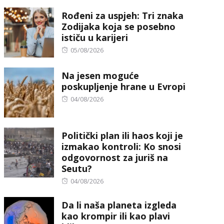
on
Rođeni za uspjeh: Tri znaka
Zodijaka koja se posebno
ističu u karijeri
Posted
05/08/2026
on
Na jesen moguće
poskupljenje hrane u Evropi
Posted
04/08/2026
on
Politički plan ili haos koji je
izmakao kontroli: Ko snosi
odgovornost za juriš na
Seutu?
Posted
04/08/2026
on
Da li naša planeta izgleda
kao krompir ili kao plavi