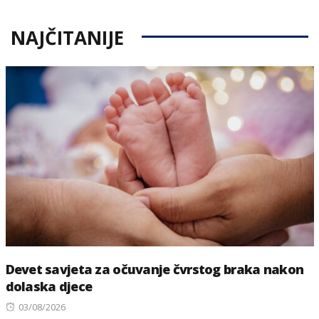
NAJČITANIJE
Devet savjeta za očuvanje čvrstog braka nakon
dolaska djece
Posted
03/08/2026