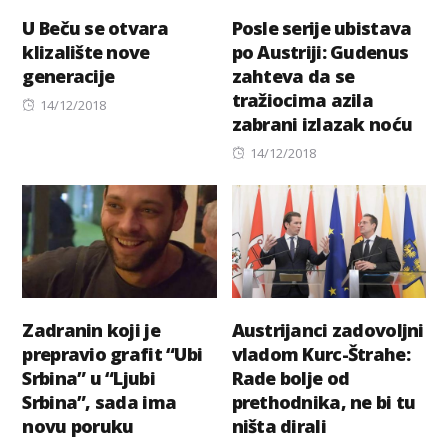
U Beču se otvara
Posle serije ubistava
klizalište nove
po Austriji: Gudenus
generacije
zahteva da se
tražiocima azila
Posted
14/12/2018
zabrani izlazak noću
on
Posted
14/12/2018
on
Zadranin koji je
Austrijanci zadovoljni
prepravio grafit “Ubi
vladom Kurc-Štrahe:
Srbina” u “Ljubi
Rade bolje od
Srbina”, sada ima
prethodnika, ne bi tu
novu poruku
ništa dirali