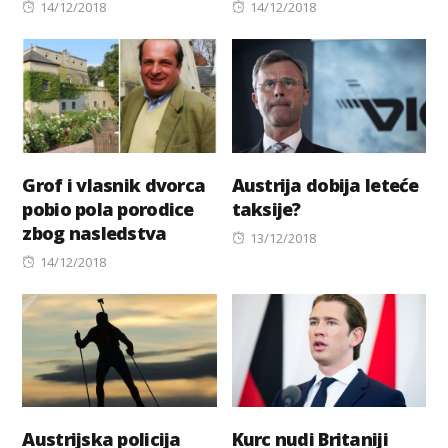
Posted
Posted
14/12/2018
14/12/2018
on
on
Grof i vlasnik dvorca
Austrija dobija leteće
pobio pola porodice
taksije?
zbog nasledstva
Posted
13/12/2018
Posted
on
14/12/2018
on
Austrijska policija
Kurc nudi Britaniji