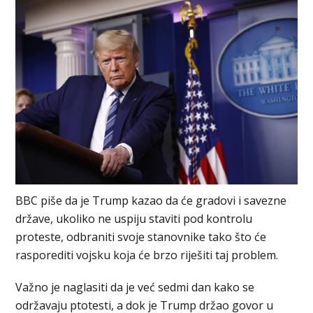
BBC piše da je Trump kazao da će gradovi i savezne
države, ukoliko ne uspiju staviti pod kontrolu
proteste, odbraniti svoje stanovnike tako što će
rasporediti vojsku koja će brzo riješiti taj problem.
Važno je naglasiti da je već sedmi dan kako se
održavaju ptotesti, a dok je Trump držao govor u