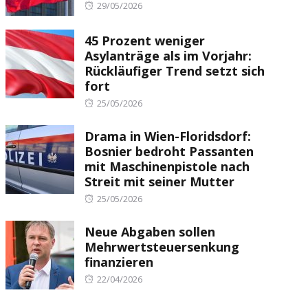
Posted
29/05/2026
on
45 Prozent weniger
Asylanträge als im Vorjahr:
Rückläufiger Trend setzt sich
fort
Posted
25/05/2026
on
Drama in Wien-Floridsdorf:
Bosnier bedroht Passanten
mit Maschinenpistole nach
Streit mit seiner Mutter
Posted
25/05/2026
on
Neue Abgaben sollen
Mehrwertsteuersenkung
finanzieren
Posted
22/04/2026
on