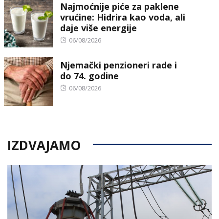
Najmoćnije piće za paklene
vrućine: Hidrira kao voda, ali
daje više energije
Posted
06/08/2026
on
Njemački penzioneri rade i
do 74. godine
Posted
06/08/2026
on
IZDVAJAMO