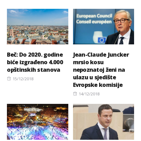
Beč: Do 2020. godine
Jean-Claude Juncker
biće izgrađeno 4.000
mrsio kosu
opštinskih stanova
nepoznatoj ženi na
ulazu u sjedište
Posted
15/12/2018
Evropske komisije
on
Posted
14/12/2018
on