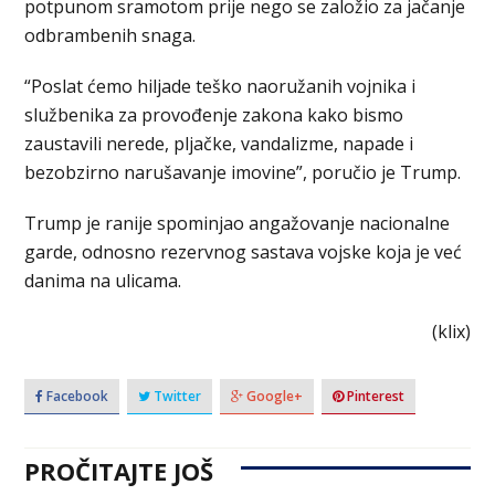
potpunom sramotom prije nego se založio za jačanje
odbrambenih snaga.
“Poslat ćemo hiljade teško naoružanih vojnika i
službenika za provođenje zakona kako bismo
zaustavili nerede, pljačke, vandalizme, napade i
bezobzirno narušavanje imovine”, poručio je Trump.
Trump je ranije spominjao angažovanje nacionalne
garde, odnosno rezervnog sastava vojske koja je već
danima na ulicama.
(klix)
Facebook
Twitter
Google+
Pinterest
PROČITAJTE JOŠ