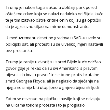
Trump je nakon toga izašao u obližnji park pored
oštećene crkve koja se nalazi nedaleko od Bijele kuće
te je tim izazvao oštre kritike onih koji su ga optužili
da je agresivno ciljao na mirne demonstrante.
U međuvremenu desetine gradova u SAD-u uvele su
policijski sat, ali protesti su se u velikoj mjeri nastavili
bez prestanka.
Trump je ranije u dvorištu ispred Bijele kuće održao
govor gdje je rekao da su svi Amerikanci s pravom
bijesni i da imaju pravo što se bune protiv brutalne
smrti Georgea Floyda, ali je naglasio da sjećanje na
njega ne smije biti utopljeno u gnjevu bijesnih ljudi.
Zatim se osvrnuo na pljačku i nasilje koji se odvijaju
na ulicama tokom protesta i to je proglasio