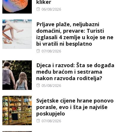
kliker
Posted
06/08/2026
on
Prljave plaže, neljubazni
domaćini, prevare: Turisti
izglasali 4 zemlje u koje se ne
bi vratili ni besplatno
Posted
07/08/2026
on
Djeca i razvod: Šta se događa
među braćom i sestrama
nakon razvoda roditelja?
Posted
05/08/2026
on
Svjetske cijene hrane ponovo
porasle, evo i šta je najviše
poskupjelo
Posted
07/08/2026
on