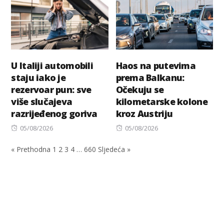
U Italiji automobili
Haos na putevima
staju iako je
prema Balkanu:
rezervoar pun: sve
Očekuju se
više slučajeva
kilometarske kolone
razrijeđenog goriva
kroz Austriju
Posted
Posted
05/08/2026
05/08/2026
on
on
« Prethodna
1
2
3
4
…
660
Sljedeća »