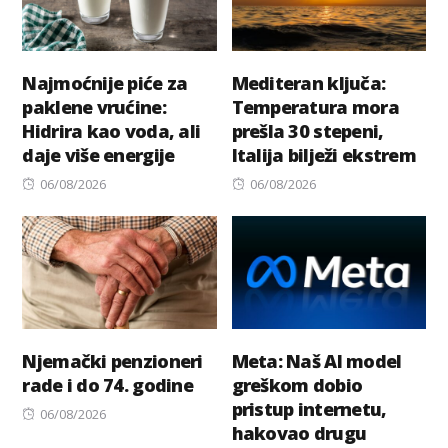
Najmoćnije piće za
Mediteran ključa:
paklene vrućine:
Temperatura mora
Hidrira kao voda, ali
prešla 30 stepeni,
daje više energije
Italija bilježi ekstrem
Posted
Posted
06/08/2026
06/08/2026
on
on
Njemački penzioneri
Meta: Naš AI model
rade i do 74. godine
greškom dobio
pristup internetu,
Posted
06/08/2026
hakovao drugu
on