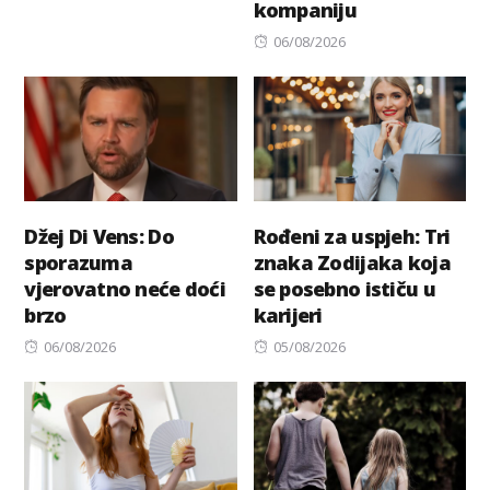
kompaniju
Posted
06/08/2026
on
Džej Di Vens: Do
Rođeni za uspjeh: Tri
sporazuma
znaka Zodijaka koja
vjerovatno neće doći
se posebno ističu u
brzo
karijeri
Posted
Posted
06/08/2026
05/08/2026
on
on