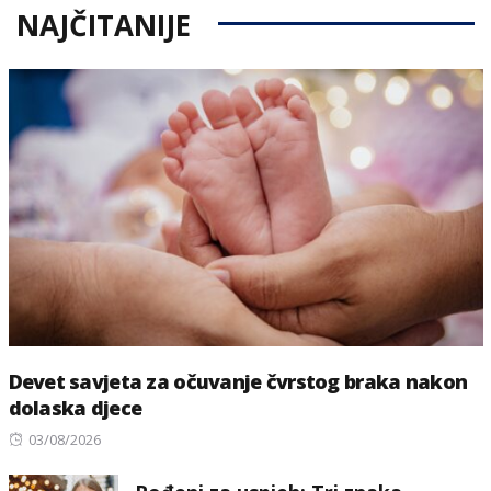
NAJČITANIJE
Devet savjeta za očuvanje čvrstog braka nakon
dolaska djece
Posted
03/08/2026
on