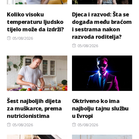
Koliko visoku
Djeca i razvod: Šta se
temperaturu ljudsko
događa među braćom
tijelo može da izdrži?
i sestrama nakon
razvoda roditelja?
Posted
05/08/2026
on
Posted
05/08/2026
on
Šest najboljih dijeta
Oktriveno ko ima
za muškarce, prema
najbolju tajnu službu
nutricionistima
u Evropi
Posted
Posted
05/08/2026
05/08/2026
on
on