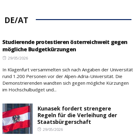
DE/AT
Studierende protestieren österreichweit gegen
mögliche Budgetkürzungen
Posted
29/05/2026
on
In Klagenfurt versammelten sich nach Angaben der Universität
rund 1.200 Personen vor der Alpen-Adria-Universität. Die
Demonstrierenden wandten sich gegen mögliche Kürzungen
im Hochschulbudget und...
Kunasek fordert strengere
Regeln für die Verleihung der
Staatsbürgerschaft
Posted
29/05/2026