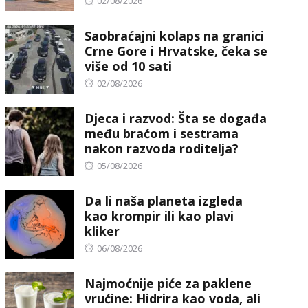
Posted
02/08/2026
on
Saobraćajni kolaps na granici
Crne Gore i Hrvatske, čeka se
više od 10 sati
Posted
02/08/2026
on
Djeca i razvod: Šta se događa
među braćom i sestrama
nakon razvoda roditelja?
Posted
05/08/2026
on
Da li naša planeta izgleda
kao krompir ili kao plavi
kliker
Posted
06/08/2026
on
Najmoćnije piće za paklene
vrućine: Hidrira kao voda, ali