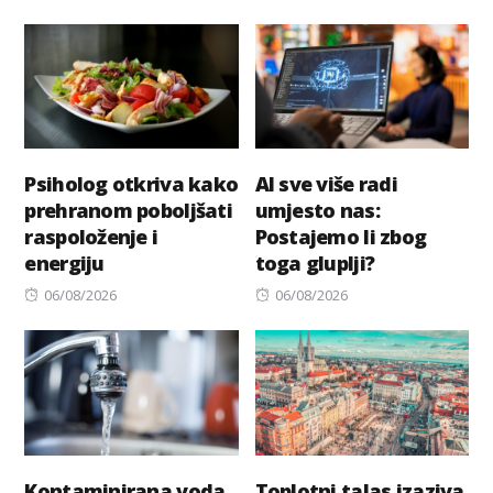
Psiholog otkriva kako
AI sve više radi
prehranom poboljšati
umjesto nas:
raspoloženje i
Postajemo li zbog
energiju
toga gluplji?
Posted
Posted
06/08/2026
06/08/2026
on
on
Kontaminirana voda
Toplotni talas izaziva