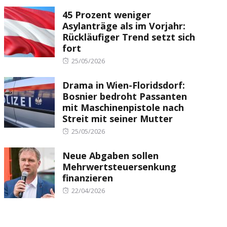
on
45 Prozent weniger
Asylanträge als im Vorjahr:
Rückläufiger Trend setzt sich
fort
Posted
25/05/2026
on
Drama in Wien-Floridsdorf:
Bosnier bedroht Passanten
mit Maschinenpistole nach
Streit mit seiner Mutter
Posted
25/05/2026
on
Neue Abgaben sollen
Mehrwertsteuersenkung
finanzieren
Posted
22/04/2026
on