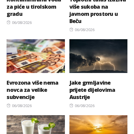
za piće u tirolskom
više sukoba na
gradu
javnom prostoru u
Beču
Posted
06/08/2026
on
Posted
06/08/2026
on
Evrozona više nema
Jake grmljavine
novca za velike
prijete dijelovima
subvencije
Austrije
Posted
Posted
06/08/2026
06/08/2026
on
on