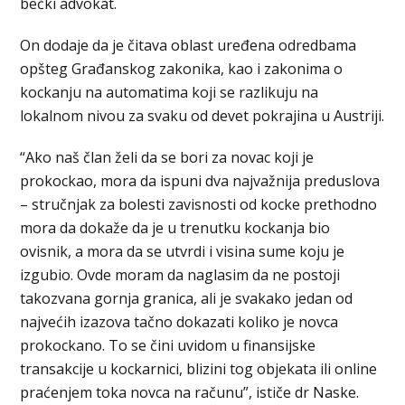
bečki advokat.
On dodaje da je čitava oblast uređena odredbama
opšteg Građanskog zakonika, kao i zakonima o
kockanju na automatima koji se razlikuju na
lokalnom nivou za svaku od devet pokrajina u Austriji.
“Ako naš član želi da se bori za novac koji je
prokockao, mora da ispuni dva najvažnija preduslova
– stručnjak za bolesti zavisnosti od kocke prethodno
mora da dokaže da je u trenutku kockanja bio
ovisnik, a mora da se utvrdi i visina sume koju je
izgubio. Ovde moram da naglasim da ne postoji
takozvana gornja granica, ali je svakako jedan od
najvećih izazova tačno dokazati koliko je novca
prokockano. To se čini uvidom u finansijske
transakcije u kockarnici, blizini tog objekata ili online
praćenjem toka novca na računu”, ističe dr Naske.