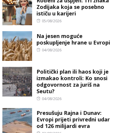
Rođeni za uspjeh: Tri znaka
Zodijaka koja se posebno
ističu u karijeri
Posted
05/08/2026
on
Na jesen moguće
poskupljenje hrane u Evropi
Posted
04/08/2026
on
Politički plan ili haos koji je
izmakao kontroli: Ko snosi
odgovornost za juriš na
Seutu?
Posted
04/08/2026
on
Presušuju Rajna i Dunav:
Evropi prijeti privredni udar
od 126 milijardi evra