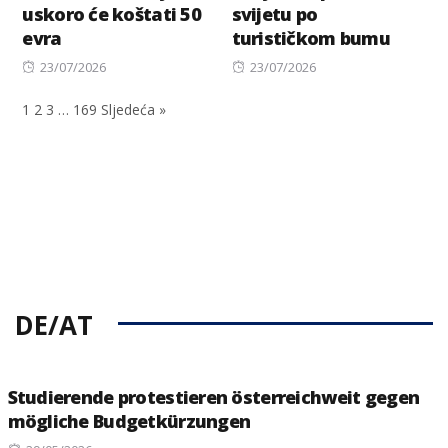
uskoro će koštati 50
svijetu po
evra
turističkom bumu
Posted
Posted
23/07/2026
23/07/2026
on
on
1
2
3
…
169
Sljedeća »
DE/AT
Studierende protestieren österreichweit gegen
mögliche Budgetkürzungen