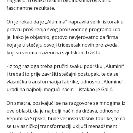
naglasio, u ovako teškim okolnostima ostvarilo
fascinantne rezultate.
On je rekao da je „Alumina“ napravila veliki iskorak u
pravcu proširenja svog proizvodnog programa i da
je, kako je objasnio, gotovo nevjerovatno da firma
koja je u stečaju osvoji tridesetak novih proizvoda,
koji su veoma traženi na svjetskom tržištu.
-Iz tog razloga treba pružiti svaku podršku „Alumini“
i treba što prije završiti stečajni postupak, te da se
vlasnička transformacija fabrike, odnosno „Alumine“,
uradi na najbolji mogući način – istakao je Galić.
On smatra, pozivajući se na razgovore sa mnogima iz
ove oblasti, da je najbolji način da država, odnosno
Republika Srpska, bude većinski vlasnik fabrike, te da
se u vlasničkoj transformaciji uključi menadžment