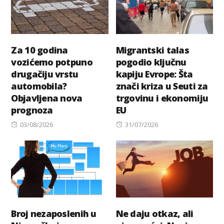
Za 10 godina
Migrantski talas
vozićemo potpuno
pogodio ključnu
drugačiju vrstu
kapiju Evrope: Šta
automobila?
znači kriza u Seuti za
Objavljena nova
trgovinu i ekonomiju
prognoza
EU
Posted
Posted
03/08/2026
31/07/2026
on
on
Broj nezaposlenih u
Ne daju otkaz, ali