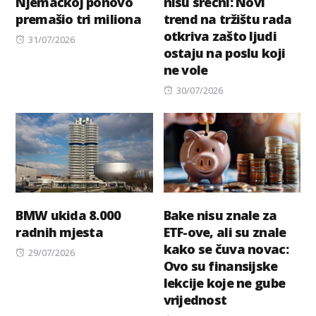
Njemačkoj ponovo
nisu srećni: Novi
premašio tri miliona
trend na tržištu rada
otkriva zašto ljudi
Posted
31/07/2026
ostaju na poslu koji
on
ne vole
Posted
30/07/2026
on
BMW ukida 8.000
Bake nisu znale za
radnih mjesta
ETF-ove, ali su znale
kako se čuva novac:
Posted
29/07/2026
Ovo su finansijske
on
lekcije koje ne gube
vrijednost