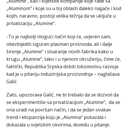
„Alumine“, kao i svjetske kompanije koje rade sa
„Aluminom“ i koje su u toj oblasti daleko najjače i kod
kojih, naravno, postoji velika težnja da se uključe u
privatizaciju „Alumine“.
-To je najbolji mogući način koji će, uvjeren sam,
obezbijediti siguran plasman proizvoda, ali i dalje
širenje „Alumine“ i stvaranje novih fabrika kako u
krugu „Alumine“, tako i u njenom okruženju, čime će,
faktički, Republika Srpska dobiti lokomotivu razvoja
kad je u pitanju industrijska proizvodnja – naglašava
Galić.
Zato, upozorava Galić, ne bi trebalo da se dozvoli da
se eksperimentiše sa privatizacijom „Alumine“, da se
ona uradi na površan način, i da se jedan ovakav
trend i ekspanzija koju je „Alumina“ pokazala i
dokazala u svjetskim okvirima, dovedu u pitanje.