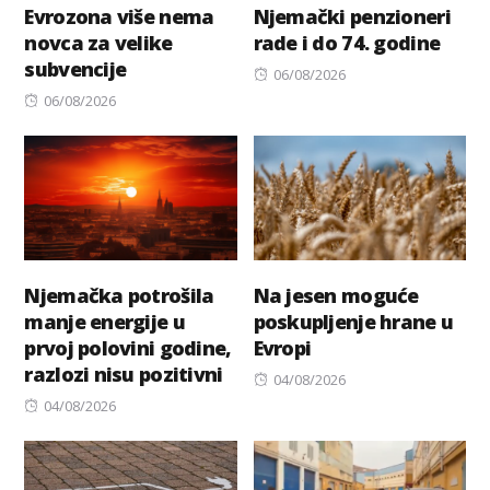
Evrozona više nema
Njemački penzioneri
novca za velike
rade i do 74. godine
subvencije
Posted
06/08/2026
Posted
on
06/08/2026
on
Njemačka potrošila
Na jesen moguće
manje energije u
poskupljenje hrane u
prvoj polovini godine,
Evropi
razlozi nisu pozitivni
Posted
04/08/2026
Posted
on
04/08/2026
on