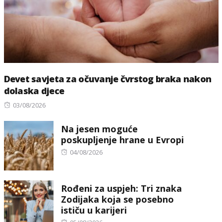
Devet savjeta za očuvanje čvrstog braka nakon
dolaska djece
Posted
03/08/2026
on
Na jesen moguće
poskupljenje hrane u Evropi
Posted
04/08/2026
on
Rođeni za uspjeh: Tri znaka
Zodijaka koja se posebno
ističu u karijeri