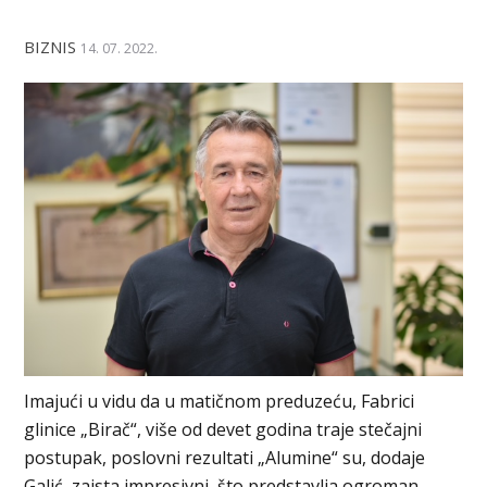
BIZNIS
14. 07. 2022.
Imajući u vidu da u matičnom preduzeću, Fabrici
glinice „Birač“, više od devet godina traje stečajni
postupak, poslovni rezultati „Alumine“ su, dodaje
Galić, zaista impresivni, što predstavlja ogroman