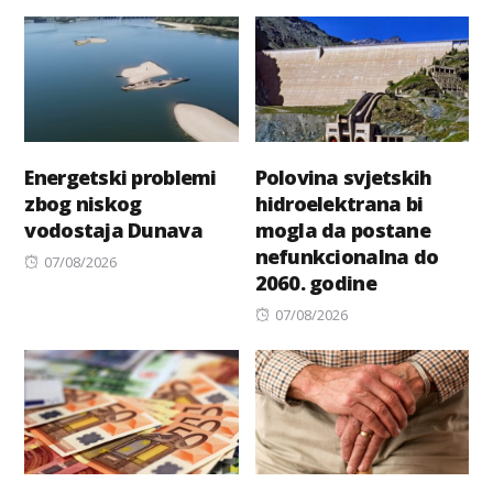
on
Energetski problemi
Polovina svjetskih
zbog niskog
hidroelektrana bi
vodostaja Dunava
mogla da postane
nefunkcionalna do
Posted
07/08/2026
2060. godine
on
Posted
07/08/2026
on