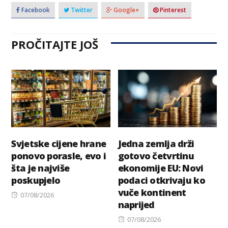
Facebook
Twitter
Google+
Pinterest
PROČITAJTE JOŠ
Svjetske cijene hrane
Jedna zemlja drži
ponovo porasle, evo i
gotovo četvrtinu
šta je najviše
ekonomije EU: Novi
poskupjelo
podaci otkrivaju ko
vuče kontinent
Posted
07/08/2026
naprijed
on
Posted
07/08/2026