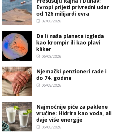
Presušuju Rajna i Dunav:
Evropi prijeti privredni udar
od 126 milijardi evra
Posted
02/08/2026
on
Da li naša planeta izgleda
kao krompir ili kao plavi
kliker
Posted
06/08/2026
on
Njemački penzioneri rade i
do 74. godine
Posted
06/08/2026
on
Najmoćnije piće za paklene
vrućine: Hidrira kao voda, ali
daje više energije
Posted
06/08/2026