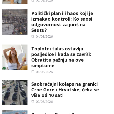
Posted
05/08/2026
on
Politički plan ili haos koji je
izmakao kontroli: Ko snosi
odgovornost za juriš na
Seutu?
Posted
04/08/2026
on
Toplotni talas ostavlja
posljedice i kada se završi:
Obratite pažnju na ove
simptome
Posted
01/08/2026
on
Saobraćajni kolaps na granici
Crne Gore i Hrvatske, čeka se
više od 10 sati
Posted
02/08/2026
on