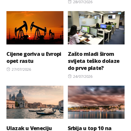
Posted
28/07/2026
on
Cijene goriva u Evropi
Zašto mladi širom
opet rastu
svijeta teško dolaze
do prve plate?
Posted
27/07/2026
on
Posted
24/07/2026
on
Ulazak u Veneciju
Srbija u top 10 na