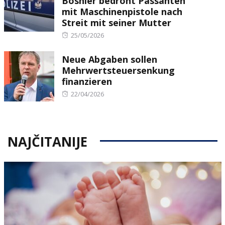
Bosnier bedroht Passanten
mit Maschinenpistole nach
Streit mit seiner Mutter
Posted
25/05/2026
on
Neue Abgaben sollen
Mehrwertsteuersenkung
finanzieren
Posted
22/04/2026
on
NAJČITANIJE