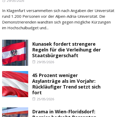
Posted
29/05/2026
on
In Klagenfurt versammelten sich nach Angaben der Universität
rund 1.200 Personen vor der Alpen-Adria-Universität. Die
Demonstrierenden wandten sich gegen mögliche Kürzungen
im Hochschulbudget und...
Kunasek fordert strengere
Regeln für die Verleihung der
Staatsbürgerschaft
Posted
29/05/2026
on
45 Prozent weniger
Asylanträge als im Vorjahr:
Rückläufiger Trend setzt sich
fort
Posted
25/05/2026
on
Drama in Wien-Floridsdorf: