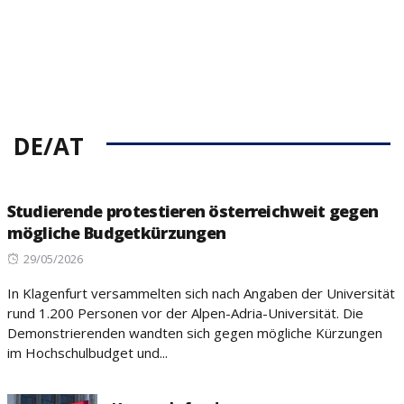
DE/AT
Studierende protestieren österreichweit gegen
mögliche Budgetkürzungen
Posted
29/05/2026
on
In Klagenfurt versammelten sich nach Angaben der Universität
rund 1.200 Personen vor der Alpen-Adria-Universität. Die
Demonstrierenden wandten sich gegen mögliche Kürzungen
im Hochschulbudget und...