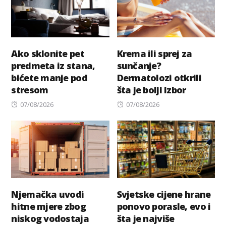
Ako sklonite pet
Krema ili sprej za
predmeta iz stana,
sunčanje?
bićete manje pod
Dermatolozi otkrili
stresom
šta je bolji izbor
Posted
Posted
07/08/2026
07/08/2026
on
on
Njemačka uvodi
Svjetske cijene hrane
hitne mjere zbog
ponovo porasle, evo i
niskog vodostaja
šta je najviše