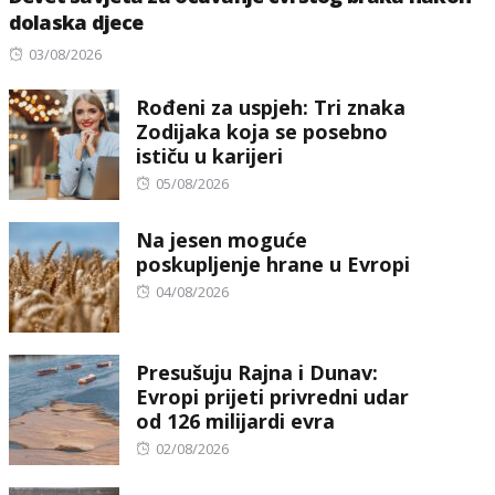
dolaska djece
Posted
03/08/2026
on
Rođeni za uspjeh: Tri znaka
Zodijaka koja se posebno
ističu u karijeri
Posted
05/08/2026
on
Na jesen moguće
poskupljenje hrane u Evropi
Posted
04/08/2026
on
Presušuju Rajna i Dunav:
Evropi prijeti privredni udar
od 126 milijardi evra
Posted
02/08/2026
on