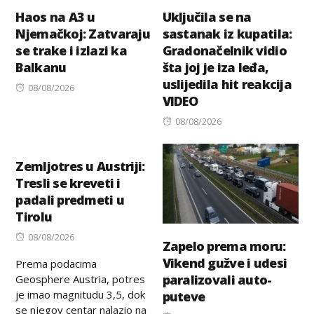
Haos na A3 u
Uključila se na
Njemačkoj: Zatvaraju
sastanak iz kupatila:
se trake i izlazi ka
Gradonačelnik vidio
Balkanu
šta joj je iza leđa,
uslijedila hit reakcija
Posted
08/08/2026
VIDEO
on
Posted
08/08/2026
on
Zemljotres u Austriji:
Tresli se kreveti i
padali predmeti u
Tirolu
Posted
08/08/2026
Zapelo prema moru:
on
Vikend gužve i udesi
Prema podacima
paralizovali auto-
Geosphere Austria, potres
je imao magnitudu 3,5, dok
puteve
se njegov centar nalazio na