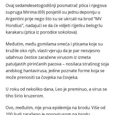
Ovaj sedamdesetogodišnji posmatrač ptica i njegova
supruga Mirima (69) posjetili su jednu deponiju u
Argentini prije nego što su se ukrcali na brod “MV
Hondius”, nadajući se da će vidjeti rijjetku belogrlu
karakaru (ptica iz porodice sokolova).
Međutim, među gomilama smeća i pticama koje su
kružile oko njih, vlasti vjeruju da je par nesvjesno
udahnuo čestice zaražene virusom iz izmeta
patuljastih pirinčanih pacova – nosilaca strašnog soja
andskog hantavirusa, jedine poznate forme koja se
može prenositi sa čovjeka na čovjeka.
U roku od nekoliko dana, Leo je preminuo, a virus se
tiho širio kruzerom.
Ovo, međutim, nije prva epidemija na brodu. Više od
100 ljudi zaraženo je norovirusom na brodu