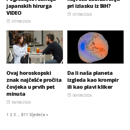
japanskih hirurga
pri izlasku iz BiH?
VIDEO
Posted
07/08/2026
Posted
on
07/08/2026
on
Ovaj horoskopski
Da li naša planeta
znak najčešće pročita
izgleda kao krompir
čovjeka u prvih pet
ili kao plavi kliker
minuta
Posted
06/08/2026
Posted
on
06/08/2026
on
1
2
3
…
811
Sljedeća »