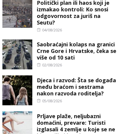
Politički plan ili haos koji je
izmakao kontroli: Ko snosi
odgovornost za juriš na
Seutu?
Posted
04/08/2026
on
Saobraćajni kolaps na granici
Crne Gore i Hrvatske, čeka se
više od 10 sati
Posted
02/08/2026
on
Djeca i razvod: Šta se događa
među braćom i sestrama
nakon razvoda roditelja?
Posted
05/08/2026
on
Prljave plaže, neljubazni
domaćini, prevare: Turisti
izglasali 4 zemlje u koje se ne