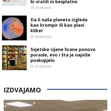
bi vratili ni besplatno
Posted
07/08/2026
on
Da li naša planeta izgleda
kao krompir ili kao plavi
kliker
Posted
06/08/2026
on
Svjetske cijene hrane ponovo
porasle, evo i šta je najviše
poskupjelo
Posted
07/08/2026
on
IZDVAJAMO