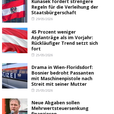
Kunasek fordert strengere
Regeln für die Verleihung der
Staatsbürgerschaft
Posted
29/05/2026
on
45 Prozent weniger
Asylanträge als im Vorjahr:
Rückläufiger Trend setzt sich
fort
Posted
25/05/2026
on
Drama in Wien-Floridsdorf:
Bosnier bedroht Passanten
mit Maschinenpistole nach
Streit mit seiner Mutter
Posted
25/05/2026
on
Neue Abgaben sollen
Mehrwertsteuersenkung
finanzieren