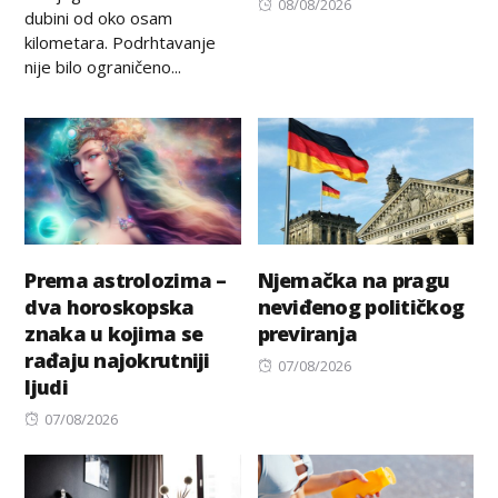
Posted
08/08/2026
dubini od oko osam
on
kilometara. Podrhtavanje
nije bilo ograničeno...
Prema astrolozima –
Njemačka na pragu
dva horoskopska
neviđenog političkog
znaka u kojima se
previranja
rađaju najokrutniji
Posted
07/08/2026
ljudi
on
Posted
07/08/2026
on