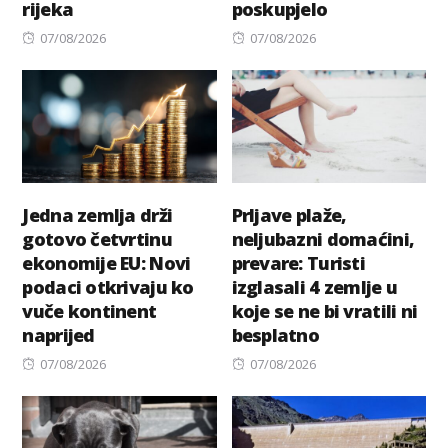
rijeka
poskupjelo
Posted
Posted
07/08/2026
07/08/2026
on
on
Jedna zemlja drži
Prljave plaže,
gotovo četvrtinu
neljubazni domaćini,
ekonomije EU: Novi
prevare: Turisti
podaci otkrivaju ko
izglasali 4 zemlje u
vuče kontinent
koje se ne bi vratili ni
naprijed
besplatno
Posted
Posted
07/08/2026
07/08/2026
on
on