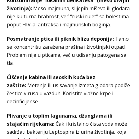
Konzumiranje “lokalnih delikatesa” (meso divljih
životinja):
Meso majmuna, slijepih miševa ili glodara
nije kulturna hrabrost, već “ruski rulet” sa bolestima
poput HIV-a, antraksa i majmunskih boginja.
Posmatranje ptica ili piknik blizu deponija:
Tamo
se koncentrišu zaražena prašina i životinjski otpad.
Problem nije u pticama, već u udisanju patogena sa
tla.
Čišćenje kabina ili seoskih kuća bez
zaštite:
Metenje ili usisavanje izmeta glodara podiže
čestice virusa u vazduh. Koristite vlažne krpe i
dezinficijense.
Plivanje u toplim lagunama, džunglama ili
stajaćim rijekama:
Čak i kristalno čista voda može
sadržati bakteriju Leptospira iz urina životinja, koja