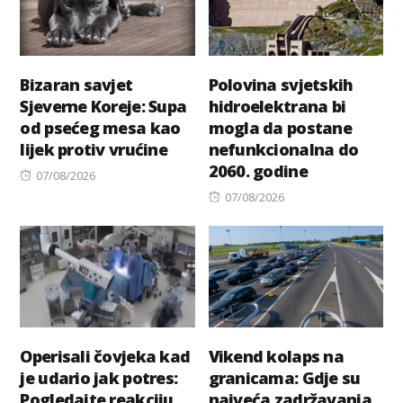
Bizaran savjet
Polovina svjetskih
Sjeverne Koreje: Supa
hidroelektrana bi
od psećeg mesa kao
mogla da postane
lijek protiv vrućine
nefunkcionalna do
2060. godine
Posted
07/08/2026
on
Posted
07/08/2026
on
Operisali čovjeka kad
Vikend kolaps na
je udario jak potres:
granicama: Gdje su
Pogledajte reakciju
najveća zadržavanja