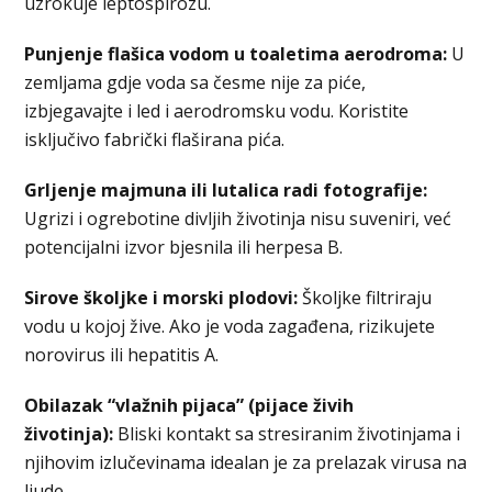
uzrokuje leptospirozu.
Punjenje flašica vodom u toaletima aerodroma:
U
zemljama gdje voda sa česme nije za piće,
izbjegavajte i led i aerodromsku vodu. Koristite
isključivo fabrički flaširana pića.
Grljenje majmuna ili lutalica radi fotografije:
Ugrizi i ogrebotine divljih životinja nisu suveniri, već
potencijalni izvor bjesnila ili herpesa B.
Sirove školjke i morski plodovi:
Školjke filtriraju
vodu u kojoj žive. Ako je voda zagađena, rizikujete
norovirus ili hepatitis A.
Obilazak “vlažnih pijaca” (pijace živih
životinja):
Bliski kontakt sa stresiranim životinjama i
njihovim izlučevinama idealan je za prelazak virusa na
ljude.