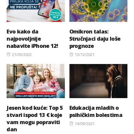
Evo kako da
Omikron talas:
najpovoljnije
Stručnjaci daju loše
nabavite iPhone 12!
prognoze
Posted
Posted
21/03/2022
13/12/2021
on
on
Jesen kod kuće: Top 5
Edukacija mladih o
stvari ispod 13 € koje
psihičkim bolestima
vam mogu popraviti
Posted
14/09/2021
dan
on