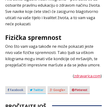
ostvarite pravilnu edukaciju o zdravom načinu života.
Sve navike koje ćete steći će zasigurno blagotvorno
uticati na vaše tijelo i kvalitet života, a to vam vaga
neće pokazati.
Fizička spremnost
Ono što vam vaga takođe ne može pokazati jeste
nivo vaše fizičke spremnosti. Tako ljudi sa viškom
kilograma mogu imati više kondicije od mršavijih, te
prepješačiti impresivne maršute a da se jedva umore.
(
zdravarica.com
)
Facebook
Twitter
Google+
Pinterest
PROČITAJTE JOŠ