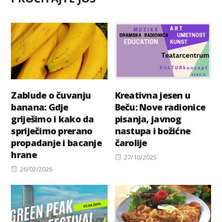
Zablude o čuvanju
Kreativna jesen u
banana: Gdje
Beču: Nove radionice
griješimo i kako da
pisanja, javnog
spriječimo prerano
nastupa i božićne
propadanje i bacanje
čarolije
hrane
Posted
27/10/2025
Posted
on
26/02/2026
on