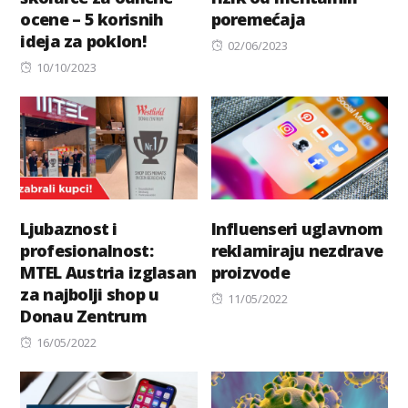
ocene – 5 korisnih
poremećaja
ideja za poklon!
Posted
02/06/2023
Posted
on
10/10/2023
on
Ljubaznost i
Influenseri uglavnom
profesionalnost:
reklamiraju nezdrave
MTEL Austria izglasan
proizvode
za najbolji shop u
Posted
11/05/2022
Donau Zentrum
on
Posted
16/05/2022
on