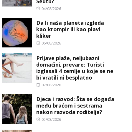
Seutu?
Posted
04/08/2026
on
Da li naša planeta izgleda
kao krompir ili kao plavi
kliker
Posted
06/08/2026
on
Prljave plaže, neljubazni
domaćini, prevare: Turisti
izglasali 4 zemlje u koje se ne
bi vratili ni besplatno
Posted
07/08/2026
on
Djeca i razvod: Šta se događa
među braćom i sestrama
nakon razvoda roditelja?
Posted
05/08/2026
on