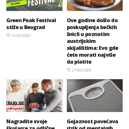
Green Peak Festival
Ove godine došlo do
stiže u Beograd
poskupljenja bečkih
šnicli u poznatim
Posted
31/03/2025
austrijskim
on
skijalištima: Evo gde
ćete morati najviše
da platite
Posted
27/02/2024
on
Nagradite svoje
Gojaznost povećava
školarce za odlične
rizik od mentalnih