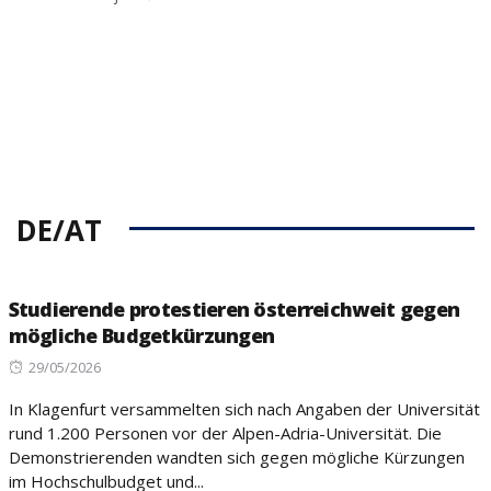
DE/AT
Studierende protestieren österreichweit gegen
mögliche Budgetkürzungen
Posted
29/05/2026
on
In Klagenfurt versammelten sich nach Angaben der Universität
rund 1.200 Personen vor der Alpen-Adria-Universität. Die
Demonstrierenden wandten sich gegen mögliche Kürzungen
im Hochschulbudget und...