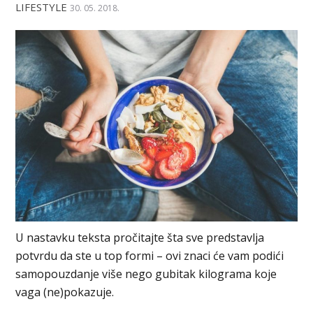
LIFESTYLE
30. 05. 2018.
U nastavku teksta pročitajte šta sve predstavlja
potvrdu da ste u top formi – ovi znaci će vam podići
samopouzdanje više nego gubitak kilograma koje
vaga (ne)pokazuje.