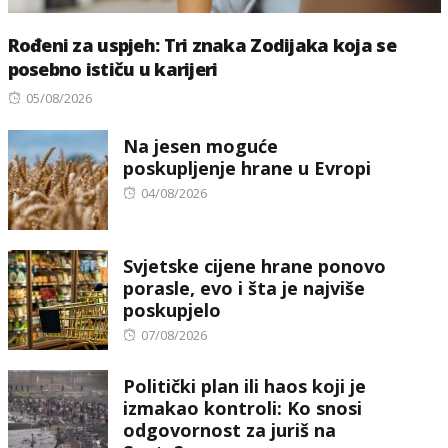
Rođeni za uspjeh: Tri znaka Zodijaka koja se
posebno ističu u karijeri
Posted
05/08/2026
on
Na jesen moguće
poskupljenje hrane u Evropi
Posted
04/08/2026
on
Svjetske cijene hrane ponovo
porasle, evo i šta je najviše
poskupjelo
Posted
07/08/2026
on
Politički plan ili haos koji je
izmakao kontroli: Ko snosi
odgovornost za juriš na