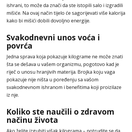
ishrani, to može da znači da ste istopili salo i izgradili
mišiće. Na ovaj način tijelo će sagorijevati više kalorija
kako bi mišići dobili dovoljno energije.
Svakodnevni unos voća i
povrća
Jedna sprava koja pokazuje kilograme ne može znati
šta se dešava u vašem organizmu, pogotovo kad je
riječ o unosu hranjivih materija. Brojka koju vaga
pokazuje nije ništa u poređenju sa vašom
svakodnevnom ishranom i benefitima koji proizilaze
iz nje.
Koliko ste naučili o zdravom
načinu života
Ako želite izgubiti višak kilograma – potrudite se da