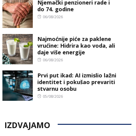
Njemački penzioneri rade i
do 74. godine
Posted
06/08/2026
on
Najmoćnije piće za paklene
vrućine: Hidrira kao voda, ali
daje više energije
Posted
06/08/2026
on
Prvi put ikad: AI izmislio lažni
identitet i pokušao prevariti
stvarnu osobu
Posted
05/08/2026
on
IZDVAJAMO