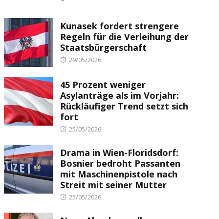
Kunasek fordert strengere
Regeln für die Verleihung der
Staatsbürgerschaft
Posted
29/05/2026
on
45 Prozent weniger
Asylanträge als im Vorjahr:
Rückläufiger Trend setzt sich
fort
Posted
25/05/2026
on
Drama in Wien-Floridsdorf:
Bosnier bedroht Passanten
mit Maschinenpistole nach
Streit mit seiner Mutter
Posted
25/05/2026
on