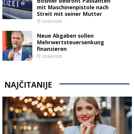
Bosnier bedroht Passanten
mit Maschinenpistole nach
Streit mit seiner Mutter
Posted
25/05/2026
on
Neue Abgaben sollen
Mehrwertsteuersenkung
finanzieren
Posted
22/04/2026
on
NAJČITANIJE