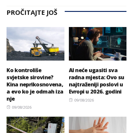
PROČITAJTE JOŠ
Ko kontroliše
AI neće ugasiti sva
svjetske sirovine?
radna mjesta: Ovo su
Kina neprikosnovena,
najtraženiji poslovi u
a evo ko je odmah iza
Evropi u 2026. godini
nje
Posted
09/08/2026
Posted
on
09/08/2026
on