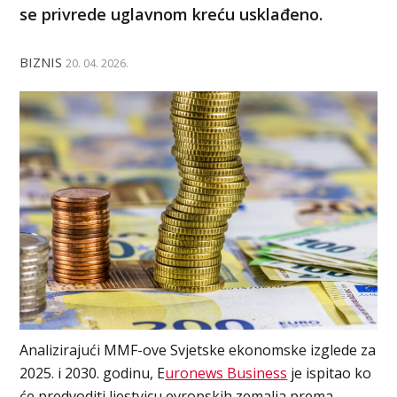
se privrede uglavnom kreću usklađeno.
BIZNIS
20. 04. 2026.
Analizirajući MMF-ove Svjetske ekonomske izglede za
2025. i 2030. godinu, E
uronews Business
je ispitao ko
će predvoditi ljestvicu evropskih zemalja prema