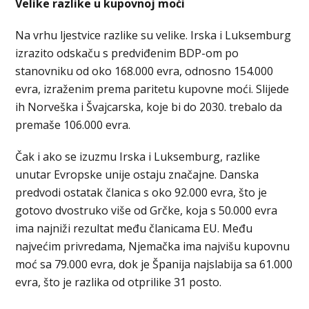
Velike razlike u kupovnoj moći
Na vrhu ljestvice razlike su velike. Irska i Luksemburg
izrazito odskaču s predviđenim BDP-om po
stanovniku od oko 168.000 evra, odnosno 154.000
evra, izraženim prema paritetu kupovne moći. Slijede
ih Norveška i Švajcarska, koje bi do 2030. trebalo da
premaše 106.000 evra.
Čak i ako se izuzmu Irska i Luksemburg, razlike
unutar Evropske unije ostaju značajne. Danska
predvodi ostatak članica s oko 92.000 evra, što je
gotovo dvostruko više od Grčke, koja s 50.000 evra
ima najniži rezultat među članicama EU. Među
najvećim privredama, Njemačka ima najvišu kupovnu
moć sa 79.000 evra, dok je Španija najslabija sa 61.000
evra, što je razlika od otprilike 31 posto.