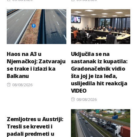
on
on
Haos na A3 u
Uključila se na
Njemačkoj: Zatvaraju
sastanak iz kupatila:
se trake i izlazi ka
Gradonačelnik vidio
Balkanu
šta joj je iza leđa,
uslijedila hit reakcija
Posted
08/08/2026
VIDEO
on
Posted
08/08/2026
on
Zemljotres u Austriji:
Tresli se kreveti i
padali predmeti u