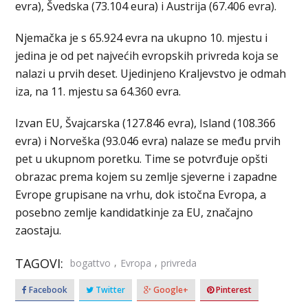
evra), Švedska (73.104 eura) i Austrija (67.406 evra).
Njemačka je s 65.924 evra na ukupno 10. mjestu i
jedina je od pet najvećih evropskih privreda koja se
nalazi u prvih deset. Ujedinjeno Kraljevstvo je odmah
iza, na 11. mjestu sa 64.360 evra.
Izvan EU, Švajcarska (127.846 evra), Island (108.366
evra) i Norveška (93.046 evra) nalaze se među prvih
pet u ukupnom poretku. Time se potvrđuje opšti
obrazac prema kojem su zemlje sjeverne i zapadne
Evrope grupisane na vrhu, dok istočna Evropa, a
posebno zemlje kandidatkinje za EU, značajno
zaostaju.
TAGOVI:
,
,
bogattvo
Evropa
privreda
Facebook
Twitter
Google+
Pinterest