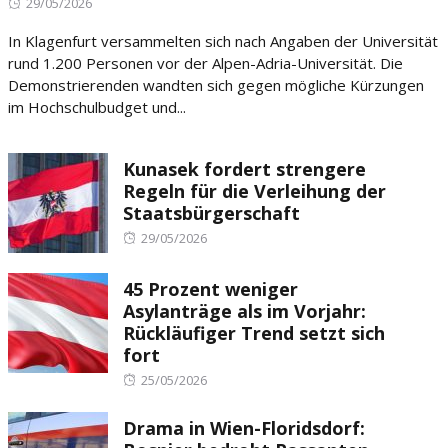
Posted
29/05/2026
on
In Klagenfurt versammelten sich nach Angaben der Universität
rund 1.200 Personen vor der Alpen-Adria-Universität. Die
Demonstrierenden wandten sich gegen mögliche Kürzungen
im Hochschulbudget und...
Kunasek fordert strengere
Regeln für die Verleihung der
Staatsbürgerschaft
Posted
29/05/2026
on
45 Prozent weniger
Asylanträge als im Vorjahr:
Rückläufiger Trend setzt sich
fort
Posted
25/05/2026
on
Drama in Wien-Floridsdorf: