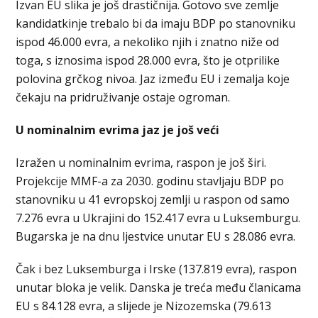
Izvan EU slika je još drastičnija. Gotovo sve zemlje
kandidatkinje trebalo bi da imaju BDP po stanovniku
ispod 46.000 evra, a nekoliko njih i znatno niže od
toga, s iznosima ispod 28.000 evra, što je otprilike
polovina grčkog nivoa. Jaz između EU i zemalja koje
čekaju na pridruživanje ostaje ogroman.
U nominalnim evrima jaz je još veći
Izražen u nominalnim evrima, raspon je još širi.
Projekcije MMF-a za 2030. godinu stavljaju BDP po
stanovniku u 41 evropskoj zemlji u raspon od samo
7.276 evra u Ukrajini do 152.417 evra u Luksemburgu.
Bugarska je na dnu ljestvice unutar EU s 28.086 evra.
Čak i bez Luksemburga i Irske (137.819 evra), raspon
unutar bloka je velik. Danska je treća među članicama
EU s 84.128 evra, a slijede je Nizozemska (79.613