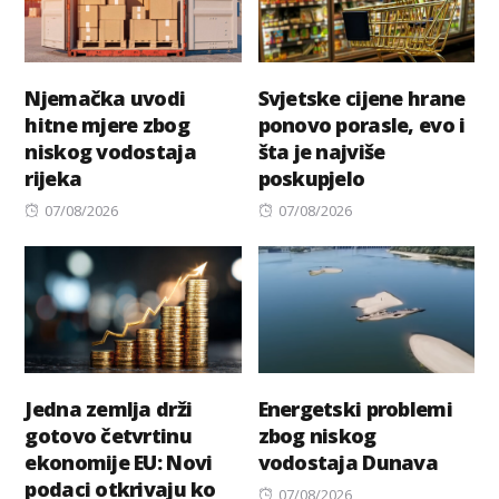
Njemačka uvodi
Svjetske cijene hrane
hitne mjere zbog
ponovo porasle, evo i
niskog vodostaja
šta je najviše
rijeka
poskupjelo
Posted
Posted
07/08/2026
07/08/2026
on
on
Jedna zemlja drži
Energetski problemi
gotovo četvrtinu
zbog niskog
ekonomije EU: Novi
vodostaja Dunava
podaci otkrivaju ko
Posted
07/08/2026