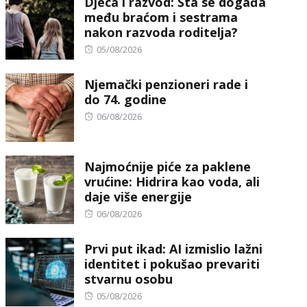
Djeca i razvod: Šta se događa
među braćom i sestrama
nakon razvoda roditelja?
Posted
05/08/2026
on
Njemački penzioneri rade i
do 74. godine
Posted
06/08/2026
on
Najmoćnije piće za paklene
vrućine: Hidrira kao voda, ali
daje više energije
Posted
06/08/2026
on
Prvi put ikad: AI izmislio lažni
identitet i pokušao prevariti
stvarnu osobu
Posted
05/08/2026