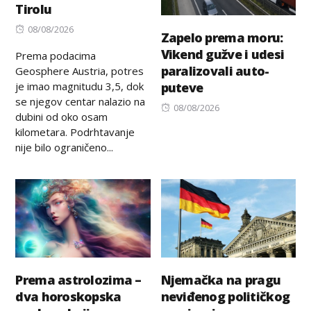
Tirolu
Posted
08/08/2026
Zapelo prema moru:
on
Vikend gužve i udesi
Prema podacima
paralizovali auto-
Geosphere Austria, potres
je imao magnitudu 3,5, dok
puteve
se njegov centar nalazio na
Posted
08/08/2026
dubini od oko osam
on
kilometara. Podrhtavanje
nije bilo ograničeno...
Prema astrolozima –
Njemačka na pragu
dva horoskopska
neviđenog političkog