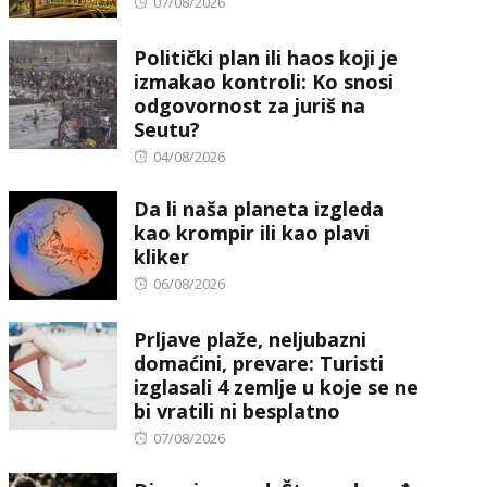
Posted
07/08/2026
on
Politički plan ili haos koji je
izmakao kontroli: Ko snosi
odgovornost za juriš na
Seutu?
Posted
04/08/2026
on
Da li naša planeta izgleda
kao krompir ili kao plavi
kliker
Posted
06/08/2026
on
Prljave plaže, neljubazni
domaćini, prevare: Turisti
izglasali 4 zemlje u koje se ne
bi vratili ni besplatno
Posted
07/08/2026
on