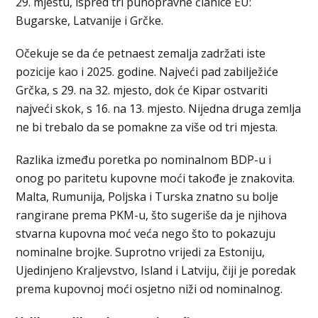
29. mjestu, ispred tri punopravne članice EU:
Bugarske, Latvanije i Grčke.
Očekuje se da će petnaest zemalja zadržati iste
pozicije kao i 2025. godine. Najveći pad zabilježiće
Grčka, s 29. na 32. mjesto, dok će Kipar ostvariti
najveći skok, s 16. na 13. mjesto. Nijedna druga zemlja
ne bi trebalo da se pomakne za više od tri mjesta.
Razlika između poretka po nominalnom BDP-u i
onog po paritetu kupovne moći takođe je znakovita.
Malta, Rumunija, Poljska i Turska znatno su bolje
rangirane prema PKM-u, što sugeriše da je njihova
stvarna kupovna moć veća nego što to pokazuju
nominalne brojke. Suprotno vrijedi za Estoniju,
Ujedinjeno Kraljevstvo, Island i Latviju, čiji je poredak
prema kupovnoj moći osjetno niži od nominalnog.