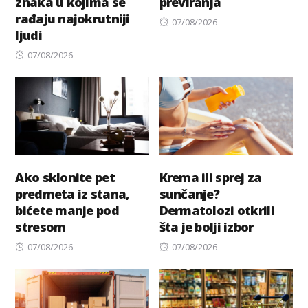
znaka u kojima se
previranja
rađaju najokrutniji
Posted
07/08/2026
ljudi
on
Posted
07/08/2026
on
Ako sklonite pet
Krema ili sprej za
predmeta iz stana,
sunčanje?
bićete manje pod
Dermatolozi otkrili
stresom
šta je bolji izbor
Posted
Posted
07/08/2026
07/08/2026
on
on