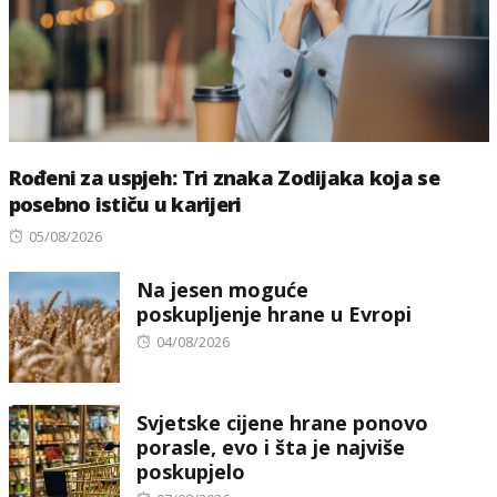
Rođeni za uspjeh: Tri znaka Zodijaka koja se
posebno ističu u karijeri
Posted
05/08/2026
on
Na jesen moguće
poskupljenje hrane u Evropi
Posted
04/08/2026
on
Svjetske cijene hrane ponovo
porasle, evo i šta je najviše
poskupjelo