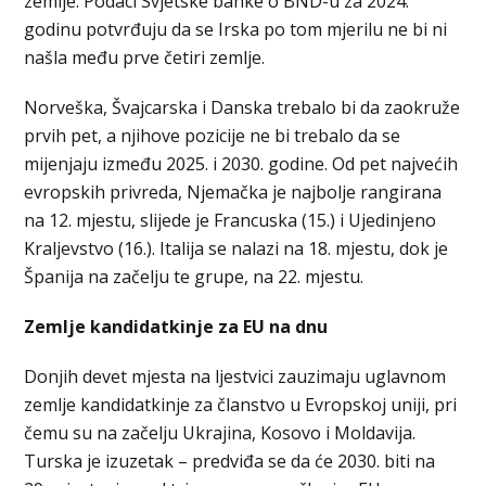
zemlje. Podaci Svjetske banke o BND-u za 2024.
godinu potvrđuju da se Irska po tom mjerilu ne bi ni
našla među prve četiri zemlje.
Norveška, Švajcarska i Danska trebalo bi da zaokruže
prvih pet, a njihove pozicije ne bi trebalo da se
mijenjaju između 2025. i 2030. godine. Od pet najvećih
evropskih privreda, Njemačka je najbolje rangirana
na 12. mjestu, slijede je Francuska (15.) i Ujedinjeno
Kraljevstvo (16.). Italija se nalazi na 18. mjestu, dok je
Španija na začelju te grupe, na 22. mjestu.
Zemlje kandidatkinje za EU na dnu
Donjih devet mjesta na ljestvici zauzimaju uglavnom
zemlje kandidatkinje za članstvo u Evropskoj uniji, pri
čemu su na začelju Ukrajina, Kosovo i Moldavija.
Turska je izuzetak – predviđa se da će 2030. biti na