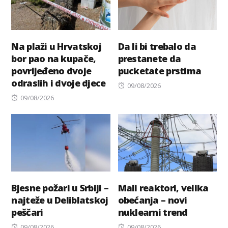
Na plaži u Hrvatskoj
Da li bi trebalo da
bor pao na kupače,
prestanete da
povrijeđeno dvoje
pucketate prstima
odraslih i dvoje djece
Posted
09/08/2026
Posted
on
09/08/2026
on
Bjesne požari u Srbiji –
Mali reaktori, velika
najteže u Deliblatskoj
obećanja – novi
peščari
nuklearni trend
Posted
Posted
09/08/2026
09/08/2026