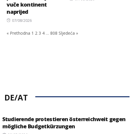
vuče kontinent
on
naprijed
Posted
07/08/2026
on
« Prethodna
1
2
3
4
…
808
Sljedeća »
DE/AT
Studierende protestieren österreichweit gegen
mögliche Budgetkürzungen