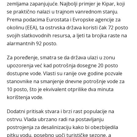
zemljama zapanjujuće. Najbolji primjer je Kipar, koji
se praktično nalazi u trajnom vanrednom stanju.
Prema podacima Eurostata i Evropske agencije za
okolinu (EEA), ta ostrvska država koristi čak 72 posto
svojih slatkovodnih resursa, a ljeti ta brojka raste na
alarmantnih 92 posto.
Za poređenje, smatra se da država ulazi u zonu
upozorenja već kad potrošnja dosegne 20 posto
dostupne vode. Vlasti su ranije ove godine pozvale
stanovnike na smanjenje dnevne potrošnje vode za
10 posto, što je ekvivalent otprilike dva minuta
korištenja vode.
Dodatni pritisak stvara i brzi rast populacije na
ostrvu. Vlada ubrzano radi na postavljanju
postrojenja za desalinizaciju kako bi obezbijedila
pitku vodu, posebno uoči turističke sezone, a