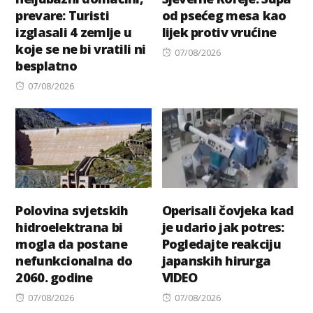
prevare: Turisti
od psećeg mesa kao
izglasali 4 zemlje u
lijek protiv vrućine
koje se ne bi vratili ni
Posted
07/08/2026
besplatno
on
Posted
07/08/2026
on
Polovina svjetskih
Operisali čovjeka kad
hidroelektrana bi
je udario jak potres:
mogla da postane
Pogledajte reakciju
nefunkcionalna do
japanskih hirurga
2060. godine
VIDEO
Posted
Posted
07/08/2026
07/08/2026