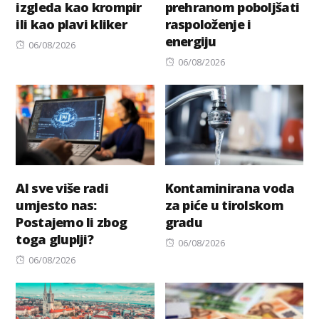
izgleda kao krompir
prehranom poboljšati
ili kao plavi kliker
raspoloženje i
energiju
Posted
06/08/2026
on
Posted
06/08/2026
on
AI sve više radi
Kontaminirana voda
umjesto nas:
za piće u tirolskom
Postajemo li zbog
gradu
toga gluplji?
Posted
06/08/2026
Posted
on
06/08/2026
on