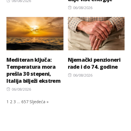
Posted
06/08/2026
on
Posted
06/08/2026
on
Mediteran ključa:
Njemački penzioneri
Temperatura mora
rade i do 74. godine
prešla 30 stepeni,
Posted
06/08/2026
Italija bilježi ekstrem
on
Posted
06/08/2026
on
1
2
3
…
657
Sljedeća »