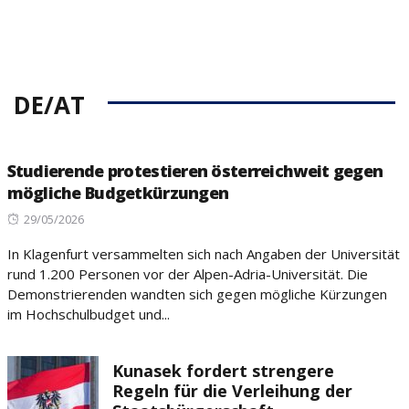
DE/AT
Studierende protestieren österreichweit gegen
mögliche Budgetkürzungen
Posted
29/05/2026
on
In Klagenfurt versammelten sich nach Angaben der Universität
rund 1.200 Personen vor der Alpen-Adria-Universität. Die
Demonstrierenden wandten sich gegen mögliche Kürzungen
im Hochschulbudget und...
Kunasek fordert strengere
Regeln für die Verleihung der