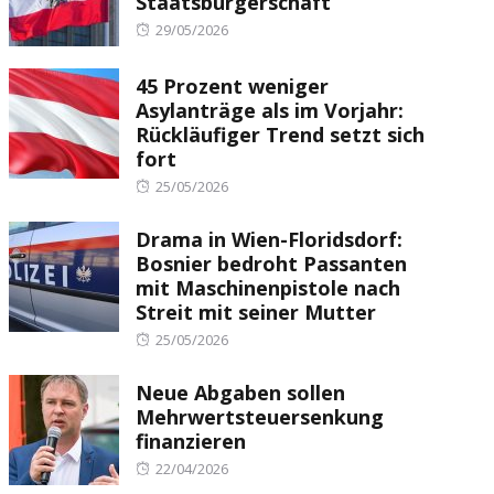
Staatsbürgerschaft
Posted
29/05/2026
on
45 Prozent weniger
Asylanträge als im Vorjahr:
Rückläufiger Trend setzt sich
fort
Posted
25/05/2026
on
Drama in Wien-Floridsdorf:
Bosnier bedroht Passanten
mit Maschinenpistole nach
Streit mit seiner Mutter
Posted
25/05/2026
on
Neue Abgaben sollen
Mehrwertsteuersenkung
finanzieren
Posted
22/04/2026
on