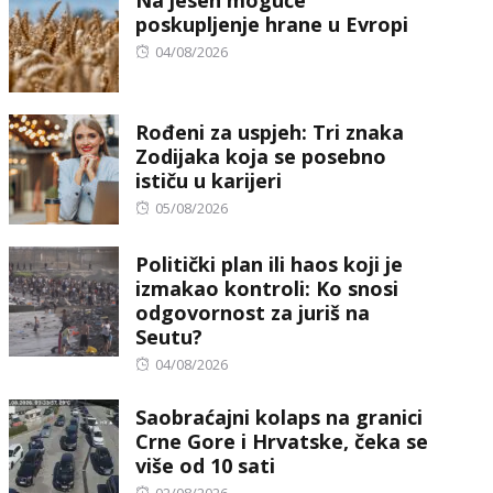
poskupljenje hrane u Evropi
Posted
04/08/2026
on
Rođeni za uspjeh: Tri znaka
Zodijaka koja se posebno
ističu u karijeri
Posted
05/08/2026
on
Politički plan ili haos koji je
izmakao kontroli: Ko snosi
odgovornost za juriš na
Seutu?
Posted
04/08/2026
on
Saobraćajni kolaps na granici
Crne Gore i Hrvatske, čeka se
više od 10 sati
Posted
02/08/2026