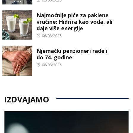
on
Najmoćnije piće za paklene
vrućine: Hidrira kao voda, ali
daje više energije
Posted
06/08/2026
on
Njemački penzioneri rade i
do 74. godine
Posted
06/08/2026
on
IZDVAJAMO