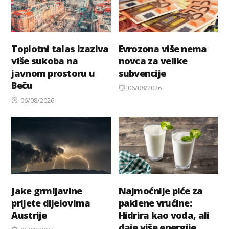
Toplotni talas izaziva
Evrozona više nema
više sukoba na
novca za velike
javnom prostoru u
subvencije
Beču
Posted
06/08/2026
Posted
on
06/08/2026
on
Jake grmljavine
Najmoćnije piće za
prijete dijelovima
paklene vrućine:
Austrije
Hidrira kao voda, ali
daje više energije