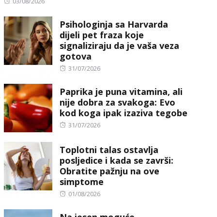
Posted
03/08/2026
on
Psihologinja sa Harvarda
dijeli pet fraza koje
signaliziraju da je vaša veza
gotova
Posted
31/07/2026
on
Paprika je puna vitamina, ali
nije dobra za svakoga: Evo
kod koga ipak izaziva tegobe
Posted
31/07/2026
on
Toplotni talas ostavlja
posljedice i kada se završi:
Obratite pažnju na ove
simptome
Posted
01/08/2026
on
Na jesen moguće