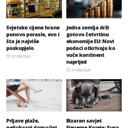
Svjetske cijene hrane
Jedna zemlja drži
ponovo porasle, evo i
gotovo četvrtinu
šta je najviše
ekonomije EU: Novi
poskupjelo
podaci otkrivaju ko
vuče kontinent
Posted
07/08/2026
naprijed
on
Posted
07/08/2026
on
Prljave plaže,
Bizaran savjet
neljubazni domaćini,
Sjeverne Koreje: Supa