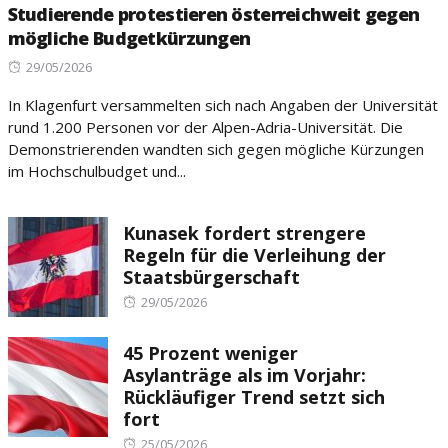
Studierende protestieren österreichweit gegen
mögliche Budgetkürzungen
Posted
29/05/2026
on
In Klagenfurt versammelten sich nach Angaben der Universität
rund 1.200 Personen vor der Alpen-Adria-Universität. Die
Demonstrierenden wandten sich gegen mögliche Kürzungen
im Hochschulbudget und...
Kunasek fordert strengere
Regeln für die Verleihung der
Staatsbürgerschaft
Posted
29/05/2026
on
45 Prozent weniger
Asylanträge als im Vorjahr:
Rückläufiger Trend setzt sich
fort
Posted
25/05/2026