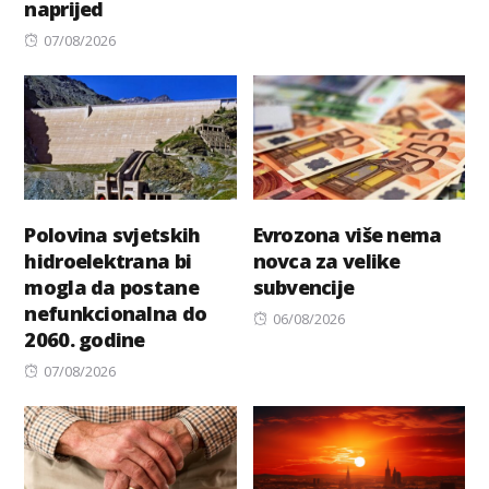
naprijed
Posted
07/08/2026
on
Polovina svjetskih
Evrozona više nema
hidroelektrana bi
novca za velike
mogla da postane
subvencije
nefunkcionalna do
Posted
06/08/2026
2060. godine
on
Posted
07/08/2026
on