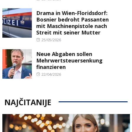
on
Drama in Wien-Floridsdorf:
Bosnier bedroht Passanten
mit Maschinenpistole nach
Streit mit seiner Mutter
Posted
25/05/2026
on
Neue Abgaben sollen
Mehrwertsteuersenkung
finanzieren
Posted
22/04/2026
on
NAJČITANIJE