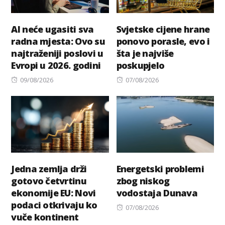
AI neće ugasiti sva
Svjetske cijene hrane
radna mjesta: Ovo su
ponovo porasle, evo i
najtraženiji poslovi u
šta je najviše
Evropi u 2026. godini
poskupjelo
Posted
Posted
09/08/2026
07/08/2026
on
on
Jedna zemlja drži
Energetski problemi
gotovo četvrtinu
zbog niskog
ekonomije EU: Novi
vodostaja Dunava
podaci otkrivaju ko
Posted
07/08/2026
vuče kontinent
on