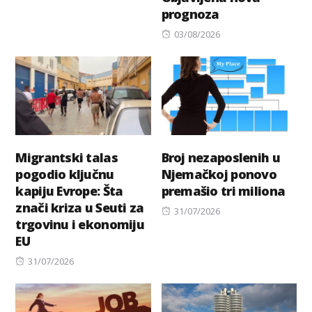
prognoza
Posted
03/08/2026
on
Migrantski talas
Broj nezaposlenih u
pogodio ključnu
Njemačkoj ponovo
kapiju Evrope: Šta
premašio tri miliona
znači kriza u Seuti za
Posted
31/07/2026
trgovinu i ekonomiju
on
EU
Posted
31/07/2026
on