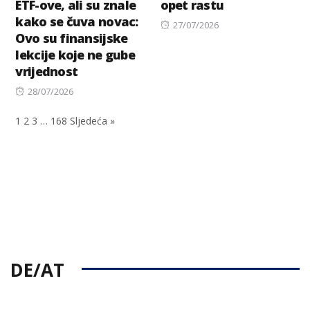
ETF-ove, ali su znale
opet rastu
kako se čuva novac:
Posted
27/07/2026
Ovo su finansijske
on
lekcije koje ne gube
vrijednost
Posted
28/07/2026
on
1
2
3
…
168
Sljedeća »
DE/AT