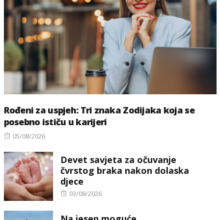
Rođeni za uspjeh: Tri znaka Zodijaka koja se
posebno ističu u karijeri
Posted
05/08/2026
on
Devet savjeta za očuvanje
čvrstog braka nakon dolaska
djece
Posted
03/08/2026
on
Na jesen moguće