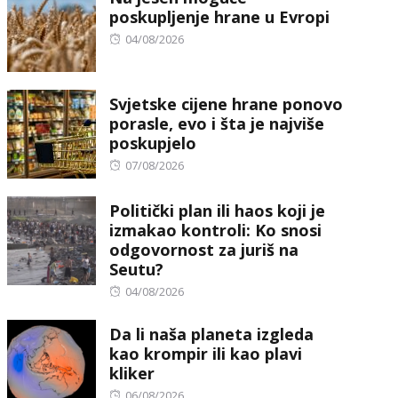
poskupljenje hrane u Evropi
Posted
04/08/2026
on
Svjetske cijene hrane ponovo
porasle, evo i šta je najviše
poskupjelo
Posted
07/08/2026
on
Politički plan ili haos koji je
izmakao kontroli: Ko snosi
odgovornost za juriš na
Seutu?
Posted
04/08/2026
on
Da li naša planeta izgleda
kao krompir ili kao plavi
kliker
Posted
06/08/2026