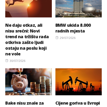
Ne daju otkaz, ali
BMW ukida 8.000
nisu srećni: Novi
radnih mjesta
trend na tržištu rada
Posted
29/07/2026
otkriva zašto ljudi
on
ostaju na poslu koji
ne vole
Posted
30/07/2026
on
Bake nisu znale za
Cijene goriva u Evropi