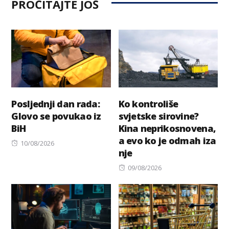
PROČITAJTE JOŠ
Posljednji dan rada:
Ko kontroliše
Glovo se povukao iz
svjetske sirovine?
BiH
Kina neprikosnovena,
a evo ko je odmah iza
Posted
10/08/2026
nje
on
Posted
09/08/2026
on