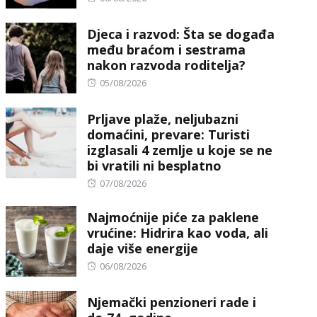
on
Djeca i razvod: Šta se događa
među braćom i sestrama
nakon razvoda roditelja?
Posted
05/08/2026
on
Prljave plaže, neljubazni
domaćini, prevare: Turisti
izglasali 4 zemlje u koje se ne
bi vratili ni besplatno
Posted
07/08/2026
on
Najmoćnije piće za paklene
vrućine: Hidrira kao voda, ali
daje više energije
Posted
06/08/2026
on
Njemački penzioneri rade i