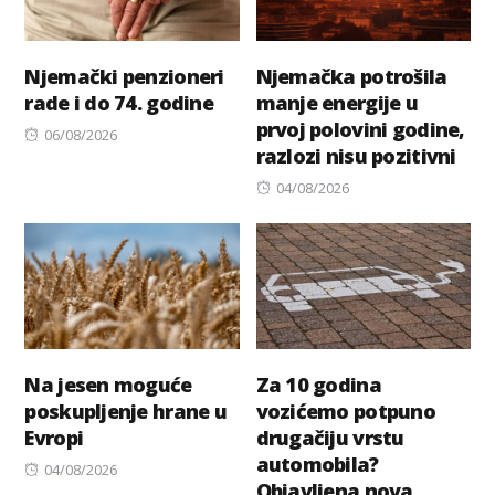
Njemački penzioneri
Njemačka potrošila
rade i do 74. godine
manje energije u
prvoj polovini godine,
Posted
06/08/2026
razlozi nisu pozitivni
on
Posted
04/08/2026
on
Na jesen moguće
Za 10 godina
poskupljenje hrane u
vozićemo potpuno
Evropi
drugačiju vrstu
automobila?
Posted
04/08/2026
Objavljena nova
on