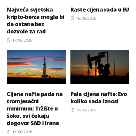
Najveća svjetska
Raste cijena rada u EU
kripto-berza mogla bi
Posted
16/06/2026
da ostane bez
on
dozvole za rad
Posted
17/06/2026
on
Cijena nafte pada na
Pala cijena nafte: Evo
tromjesečni
koliko sada iznosi
minimum: Tržište u
Posted
15/06/2026
šoku, svi čekaju
on
dogovor SAD i Irana
Posted
16/06/2026