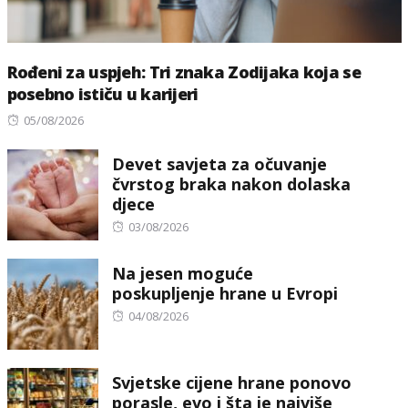
Rođeni za uspjeh: Tri znaka Zodijaka koja se
posebno ističu u karijeri
Posted
05/08/2026
on
Devet savjeta za očuvanje
čvrstog braka nakon dolaska
djece
Posted
03/08/2026
on
Na jesen moguće
poskupljenje hrane u Evropi
Posted
04/08/2026
on
Svjetske cijene hrane ponovo
porasle, evo i šta je najviše