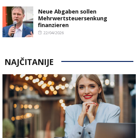
on
Neue Abgaben sollen
Mehrwertsteuersenkung
finanzieren
Posted
22/04/2026
on
NAJČITANIJE