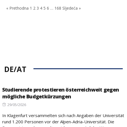
on
« Prethodna
1
2
3
4
5
6
…
168
Sljedeća »
DE/AT
Studierende protestieren österreichweit gegen
mögliche Budgetkürzungen
Posted
29/05/2026
on
In Klagenfurt versammelten sich nach Angaben der Universität
rund 1.200 Personen vor der Alpen-Adria-Universität. Die