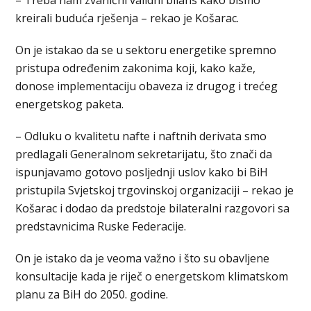
– Treba nam zvanični validni bilans kako bismo
kreirali buduća rješenja – rekao je Košarac.
On je istakao da se u sektoru energetike spremno
pristupa određenim zakonima koji, kako kaže,
donose implementaciju obaveza iz drugog i trećeg
energetskog paketa.
– Odluku o kvalitetu nafte i naftnih derivata smo
predlagali Generalnom sekretarijatu, što znači da
ispunjavamo gotovo posljednji uslov kako bi BiH
pristupila Svjetskoj trgovinskoj organizaciji – rekao je
Košarac i dodao da predstoje bilateralni razgovori sa
predstavnicima Ruske Federacije.
On je istako da je veoma važno i što su obavljene
konsultacije kada je riječ o energetskom klimatskom
planu za BiH do 2050. godine.