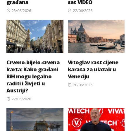
građana
sat VIDEO
Posted
Posted
23/06/2026
22/06/2026
on
on
Crveno-bijelo-crvena
Vrtoglav rast cijene
karta: Kako građani
karata za ulazak u
BiH mogu legalno
Veneciju
raditi i živjeti u
Posted
20/06/2026
Austriji?
on
Posted
22/06/2026
on