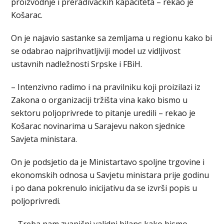
proizvodnje i prerađivačkih kapaciteta – rekao je
Košarac.
On je najavio sastanke sa zemljama u regionu kako bi
se odabrao najprihvatljiviji model uz vidljivost
ustavnih nadležnosti Srpske i FBiH.
– Intenzivno radimo i na pravilniku koji proizilazi iz
Zakona o organizaciji tržišta vina kako bismo u
sektoru poljoprivrede to pitanje uredili – rekao je
Košarac novinarima u Sarajevu nakon sjednice
Savjeta ministara.
On je podsjetio da je Ministartavo spoljne trgovine i
ekonomskih odnosa u Savjetu ministara prije godinu
i po dana pokrenulo inicijativu da se izvrši popis u
poljoprivredi.