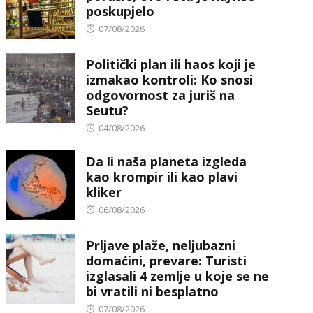
poskupjelo
Posted
07/08/2026
on
Politički plan ili haos koji je
izmakao kontroli: Ko snosi
odgovornost za juriš na
Seutu?
Posted
04/08/2026
on
Da li naša planeta izgleda
kao krompir ili kao plavi
kliker
Posted
06/08/2026
on
Prljave plaže, neljubazni
domaćini, prevare: Turisti
izglasali 4 zemlje u koje se ne
bi vratili ni besplatno
Posted
07/08/2026