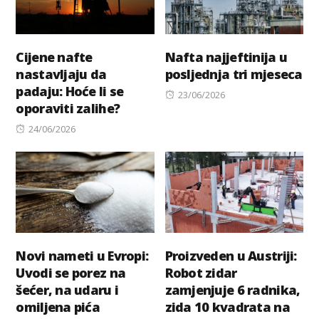
Cijene nafte
Nafta najjeftinija u
nastavljaju da
posljednja tri mjeseca
padaju: Hoće li se
Posted
23/06/2026
oporaviti zalihe?
on
Posted
24/06/2026
on
Novi nameti u Evropi:
Proizveden u Austriji:
Uvodi se porez na
Robot zidar
šećer, na udaru i
zamjenjuje 6 radnika,
omiljena pića
zida 10 kvadrata na