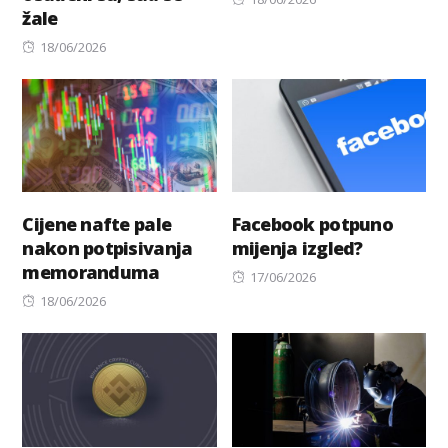
žale
on
Posted
18/06/2026
on
Cijene nafte pale
Facebook potpuno
nakon potpisivanja
mijenja izgled?
memoranduma
Posted
17/06/2026
Posted
on
18/06/2026
on