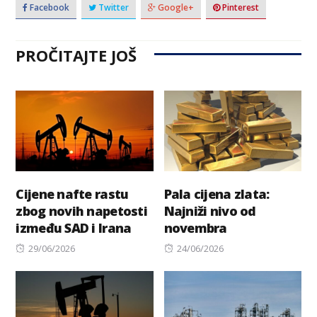
Facebook
Twitter
Google+
Pinterest
PROČITAJTE JOŠ
Cijene nafte rastu
Pala cijena zlata:
zbog novih napetosti
Najniži nivo od
između SAD i Irana
novembra
Posted
Posted
29/06/2026
24/06/2026
on
on