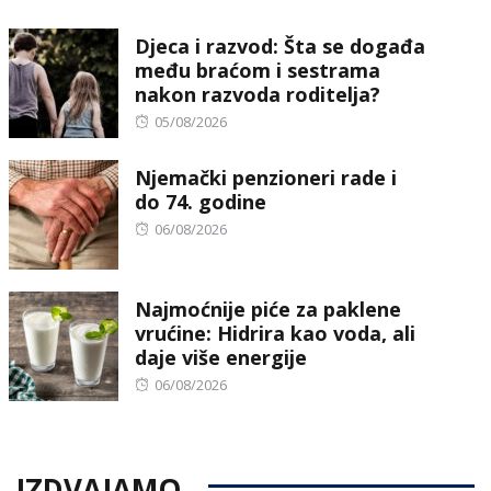
on
Djeca i razvod: Šta se događa
među braćom i sestrama
nakon razvoda roditelja?
Posted
05/08/2026
on
Njemački penzioneri rade i
do 74. godine
Posted
06/08/2026
on
Najmoćnije piće za paklene
vrućine: Hidrira kao voda, ali
daje više energije
Posted
06/08/2026
on
IZDVAJAMO