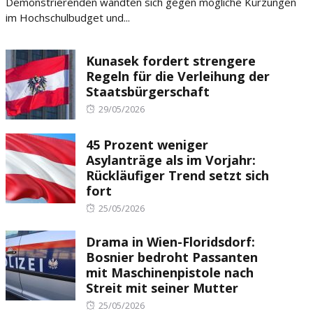
Demonstrierenden wandten sich gegen mögliche Kürzungen
im Hochschulbudget und...
Kunasek fordert strengere
Regeln für die Verleihung der
Staatsbürgerschaft
Posted
29/05/2026
on
45 Prozent weniger
Asylanträge als im Vorjahr:
Rückläufiger Trend setzt sich
fort
Posted
25/05/2026
on
Drama in Wien-Floridsdorf:
Bosnier bedroht Passanten
mit Maschinenpistole nach
Streit mit seiner Mutter
Posted
25/05/2026