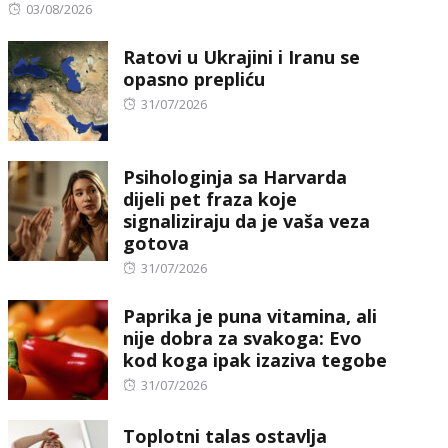
Posted
03/08/2026
on
Ratovi u Ukrajini i Iranu se
opasno prepliću
Posted
31/07/2026
on
Psihologinja sa Harvarda
dijeli pet fraza koje
signaliziraju da je vaša veza
gotova
Posted
31/07/2026
on
Paprika je puna vitamina, ali
nije dobra za svakoga: Evo
kod koga ipak izaziva tegobe
Posted
31/07/2026
on
Toplotni talas ostavlja