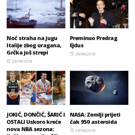
Noć straha na jugu
Preminuo Predrag
Italije zbog uragana,
Ejdus
Grčka još strepi
Posted
29/09/2018
Posted
on
29/09/2018
on
JOKIĆ, DONČIĆ, ŠARIĆ I
NASA: Zemlji prijeti
OSTALI Uskoro kreće
čak 950 asteroida
nova NBA sezona:
Posted
29/09/2018