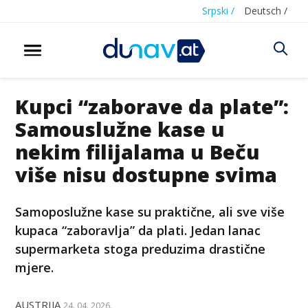
Srpski /
Deutsch /
Kupci “zaborave da plate”:
Samouslužne kase u
nekim filijalama u Beču
više nisu dostupne svima
Samoposlužne kase su praktične, ali sve više
kupaca “zaboravlja” da plati. Jedan lanac
supermarketa stoga preduzima drastične
mjere.
AUSTRIJA
24. 04. 2026.