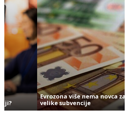
Evrozona više nema novca za
velike subvencije