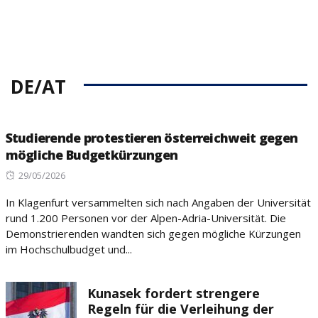
DE/AT
Studierende protestieren österreichweit gegen
mögliche Budgetkürzungen
Posted
29/05/2026
on
In Klagenfurt versammelten sich nach Angaben der Universität
rund 1.200 Personen vor der Alpen-Adria-Universität. Die
Demonstrierenden wandten sich gegen mögliche Kürzungen
im Hochschulbudget und...
Kunasek fordert strengere
Regeln für die Verleihung der