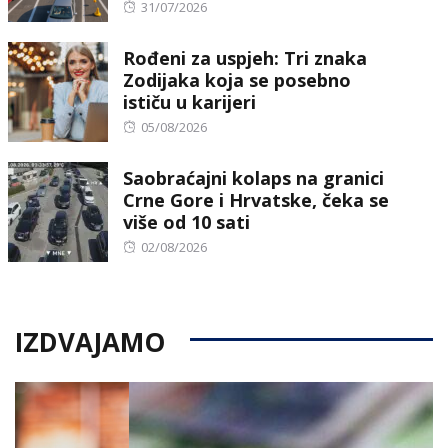
Posted
31/07/2026
on
Rođeni za uspjeh: Tri znaka
Zodijaka koja se posebno
ističu u karijeri
Posted
05/08/2026
on
Saobraćajni kolaps na granici
Crne Gore i Hrvatske, čeka se
više od 10 sati
Posted
02/08/2026
on
IZDVAJAMO