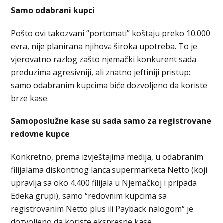
Samo odabrani kupci
Pošto ovi takozvani “portomati” koštaju preko 10.000
evra, nije planirana njihova široka upotreba. To je
vjerovatno razlog zašto njemački konkurent sada
preduzima agresivniji, ali znatno jeftiniji pristup:
samo odabranim kupcima biće dozvoljeno da koriste
brze kase.
Samoposlužne kase su sada samo za registrovane
redovne kupce
Konkretno, prema izvještajima medija, u odabranim
filijalama diskontnog lanca supermarketa Netto (koji
upravlja sa oko 4.400 filijala u Njemačkoj i pripada
Edeka grupi), samo “redovnim kupcima sa
registrovanim Netto plus ili Payback nalogom“ je
dozvoljeno da koriste ekspresne kase.