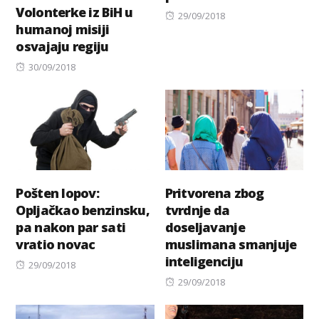
Volonterke iz BiH u
Posted
29/09/2018
humanoj misiji
on
osvajaju regiju
Posted
30/09/2018
on
Pošten lopov:
Pritvorena zbog
Opljačkao benzinsku,
tvrdnje da
pa nakon par sati
doseljavanje
vratio novac
muslimana smanjuje
inteligenciju
Posted
29/09/2018
on
Posted
29/09/2018
on