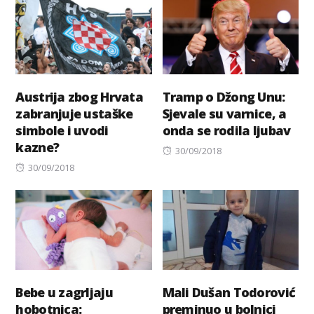
Austrija zbog Hrvata
Tramp o Džong Unu:
zabranjuje ustaške
Sjevale su varnice, a
simbole i uvodi
onda se rodila ljubav
kazne?
Posted
30/09/2018
Posted
on
30/09/2018
on
Bebe u zagrljaju
Mali Dušan Todorović
hobotnica:
preminuo u bolnici