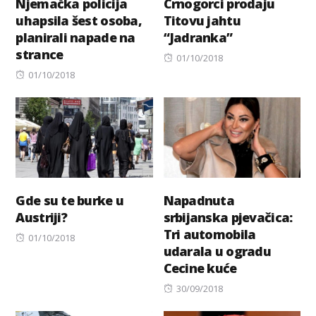
Njemačka policija
Crnogorci prodaju
uhapsila šest osoba,
Titovu jahtu
planirali napade na
“Jadranka”
strance
Posted
01/10/2018
Posted
on
01/10/2018
on
Gde su te burke u
Napadnuta
Austriji?
srbijanska pjevačica:
Tri automobila
Posted
01/10/2018
udarala u ogradu
on
Cecine kuće
Posted
30/09/2018
on