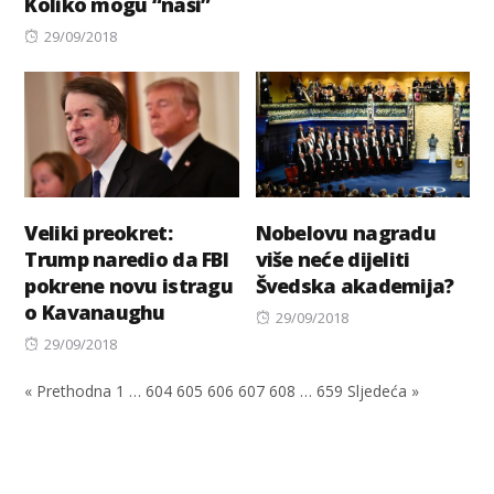
Koliko mogu “naši”
on
Posted
29/09/2018
on
Veliki preokret:
Nobelovu nagradu
Trump naredio da FBI
više neće dijeliti
pokrene novu istragu
Švedska akademija?
o Kavanaughu
Posted
29/09/2018
Posted
on
29/09/2018
on
« Prethodna
1
…
604
605
606
607
608
…
659
Sljedeća »