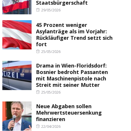
Staatsbürgerschaft
Posted
29/05/2026
on
45 Prozent weniger
Asylanträge als im Vorjahr:
Rückläufiger Trend setzt sich
fort
Posted
25/05/2026
on
Drama in Wien-Floridsdorf:
Bosnier bedroht Passanten
mit Maschinenpistole nach
Streit mit seiner Mutter
Posted
25/05/2026
on
Neue Abgaben sollen
Mehrwertsteuersenkung
finanzieren
Posted
22/04/2026