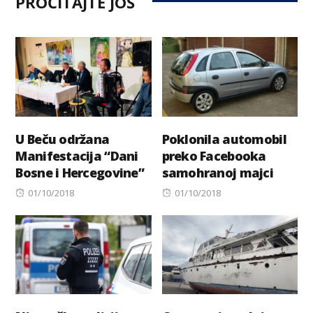
PROČITAJTE JOŠ
U Beču održana
Poklonila automobil
Manifestacija “Dani
preko Facebooka
Bosne i Hercegovine”
samohranoj majci
Posted
Posted
01/10/2018
01/10/2018
on
on