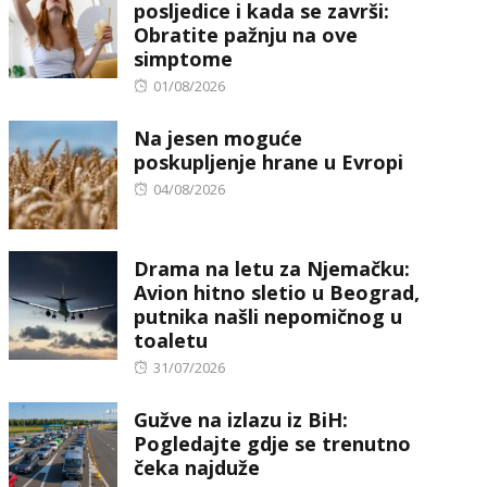
posljedice i kada se završi:
Obratite pažnju na ove
simptome
Posted
01/08/2026
on
Na jesen moguće
poskupljenje hrane u Evropi
Posted
04/08/2026
on
Drama na letu za Njemačku:
Avion hitno sletio u Beograd,
putnika našli nepomičnog u
toaletu
Posted
31/07/2026
on
Gužve na izlazu iz BiH:
Pogledajte gdje se trenutno
čeka najduže