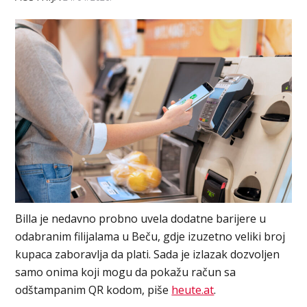
Billa je nedavno probno uvela dodatne barijere u
odabranim filijalama u Beču, gdje izuzetno veliki broj
kupaca zaboravlja da plati. Sada je izlazak dozvoljen
samo onima koji mogu da pokažu račun sa
odštampanim QR kodom, piše
heute.at
.