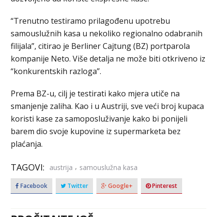
“Trenutno testiramo prilagođenu upotrebu
samouslužnih kasa u nekoliko regionalno odabranih
filijala”, citirao je Berliner Cajtung (BZ) portparola
kompanije Neto. Više detalja ne može biti otkriveno iz
“konkurentskih razloga”.
Prema BZ-u, cilj je testirati kako mjera utiče na
smanjenje zaliha. Kao i u Austriji, sve veći broj kupaca
koristi kase za samoposluživanje kako bi ponijeli
barem dio svoje kupovine iz supermarketa bez
plaćanja.
TAGOVI:
,
austrija
samouslužna kasa
Facebook
Twitter
Google+
Pinterest