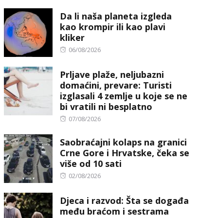
on
Da li naša planeta izgleda
kao krompir ili kao plavi
kliker
Posted
06/08/2026
on
Prljave plaže, neljubazni
domaćini, prevare: Turisti
izglasali 4 zemlje u koje se ne
bi vratili ni besplatno
Posted
07/08/2026
on
Saobraćajni kolaps na granici
Crne Gore i Hrvatske, čeka se
više od 10 sati
Posted
02/08/2026
on
Djeca i razvod: Šta se događa
među braćom i sestrama