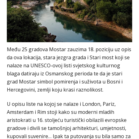
Među 25 gradova Mostar zauzima 18. poziciju uz opis
da ova lokacija, stara jezgra grada i Stari most koji se
nalaze na UNESCO-ovoj listi svjetskog kulturnog
blaga datiraju iz Osmanskog perioda te da je stari
grad Mostar simbol pomirenja i suživota u Bosni i
Hercegovini, zemlji koju krasi raznolikost.
U opisu liste na kojoj se nalaze i London, Pariz,
Amsterdam i Rim stoji kako su moderni mladih
aristokrati u 16. stoljeću turistički obilazili evropske
gradove i divili se tamošnjoj arhitekturi, umjetnosti,
kupovali suvenire… Ipak ta putovanja su bila samo za