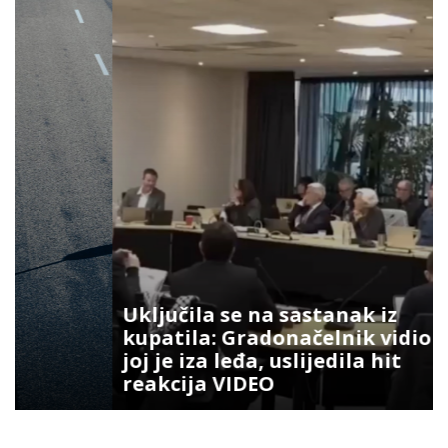
Uključila se na sastanak iz
kupatila: Gradonačelnik vidio šta
joj je iza leđa, uslijedila hit
reakcija VIDEO