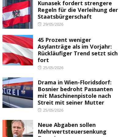
Kunasek fordert strengere
Regeln für die Verleihung der
Staatsbürgerschaft
Posted
29/05/2026
on
45 Prozent weniger
Asylanträge als im Vorjahr:
Rückläufiger Trend setzt sich
fort
Posted
25/05/2026
on
Drama in Wien-Floridsdorf:
Bosnier bedroht Passanten
mit Maschinenpistole nach
Streit mit seiner Mutter
Posted
25/05/2026
on
Neue Abgaben sollen
Mehrwertsteuersenkung