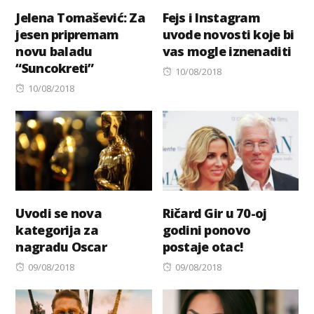
Jelena Tomašević: Za
Fejs i Instagram
jesen pripremam
uvode novosti koje bi
novu baladu
vas mogle iznenaditi
“Suncokreti”
Posted
10/08/2018
Posted
on
10/08/2018
on
Uvodi se nova
Ričard Gir u 70-oj
kategorija za
godini ponovo
nagradu Oscar
postaje otac!
Posted
Posted
09/08/2018
09/08/2018
on
on