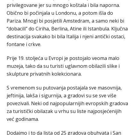
privilegovane jer su mnogo koštala i bila naporna.
Obično bi počinjala u Londonu, a potom išla do
Pariza. Mnogi bi posjetili Amstedram, a samo neki bi
“dobacili” do Ciriha, Berlina, Atine ili Istanbula. Ključna
destinacija svakako bi bila Italija i njeni antički ostaci,
fontane i crkve.
Prije 19. stoljeća u Evropi je postojalo veoma malo
muzeja, tako da su turisti uglavnom obilazili slike i
skulpture privatnih kolekcionara.
S vremenom su putovanja postajala sve masovnija,
jeftinija, lakša i sigurnija, a gradovi su se sve više
povezivali. Neki od najpopularnijih evropskih gradova
za turistički obilazak u vrhu su liste najposjećenijih
već godinama.
Dodajmo i to da lista od 25 gradova obuhvata i San