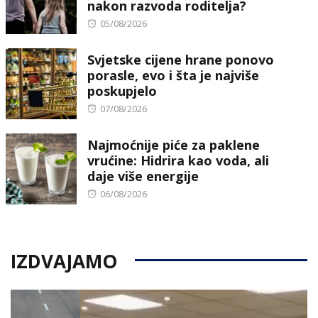
nakon razvoda roditelja?
Posted
05/08/2026
on
Svjetske cijene hrane ponovo
porasle, evo i šta je najviše
poskupjelo
Posted
07/08/2026
on
Najmoćnije piće za paklene
vrućine: Hidrira kao voda, ali
daje više energije
Posted
06/08/2026
on
IZDVAJAMO