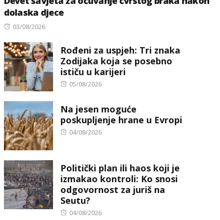
Devet savjeta za očuvanje čvrstog braka nakon
dolaska djece
Posted
03/08/2026
on
Rođeni za uspjeh: Tri znaka
Zodijaka koja se posebno
ističu u karijeri
Posted
05/08/2026
on
Na jesen moguće
poskupljenje hrane u Evropi
Posted
04/08/2026
on
Politički plan ili haos koji je
izmakao kontroli: Ko snosi
odgovornost za juriš na
Seutu?
Posted
04/08/2026