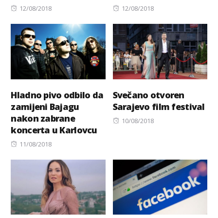
Posted
Posted
12/08/2018
12/08/2018
on
on
Hladno pivo odbilo da
Svečano otvoren
zamijeni Bajagu
Sarajevo film festival
nakon zabrane
Posted
10/08/2018
koncerta u Karlovcu
on
Posted
11/08/2018
on