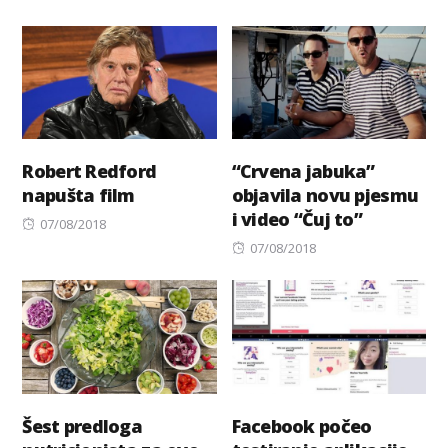
on
on
Robert Redford
“Crvena jabuka”
napušta film
objavila novu pjesmu
i video “Čuj to”
Posted
07/08/2018
on
Posted
07/08/2018
on
Šest predloga
Facebook počeo