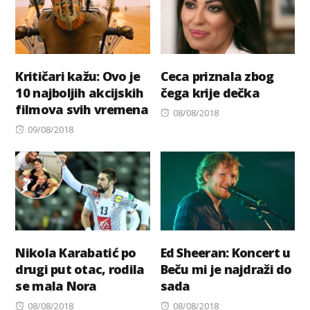
Kritičari kažu: Ovo je
Ceca priznala zbog
10 najboljih akcijskih
čega krije dečka
filmova svih vremena
Posted
08/08/2018
Posted
on
09/08/2018
on
Nikola Karabatić po
Ed Sheeran: Koncert u
drugi put otac, rodila
Beču mi je najdraži do
se mala Nora
sada
Posted
Posted
08/08/2018
08/08/2018