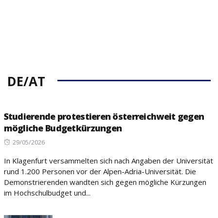
DE/AT
Studierende protestieren österreichweit gegen
mögliche Budgetkürzungen
Posted
29/05/2026
on
In Klagenfurt versammelten sich nach Angaben der Universität
rund 1.200 Personen vor der Alpen-Adria-Universität. Die
Demonstrierenden wandten sich gegen mögliche Kürzungen
im Hochschulbudget und...