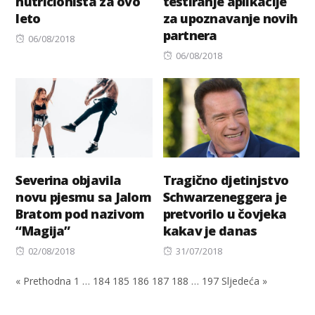
nutricionista za ovo
testiranje aplikacije
leto
za upoznavanje novih
partnera
Posted
06/08/2018
on
Posted
06/08/2018
on
Severina objavila
Tragično djetinjstvo
novu pjesmu sa Jalom
Schwarzeneggera je
Bratom pod nazivom
pretvorilo u čovjeka
“Magija”
kakav je danas
Posted
Posted
02/08/2018
31/07/2018
on
on
« Prethodna
1
…
184
185
186
187
188
…
197
Sljedeća »