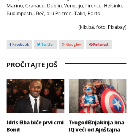
Marino, Granadu, Dublin, Veneciju, Firencu, Helsinki,
Budimpeštu, Beč, ali i Prizren, Talin, Porto…
(klix.ba, foto: Pixabay)
Facebook
Twitter
Google+
Pinterest
PROČITAJTE JOŠ
Idris Elba biće prvi crni
Trogodišnjakinja ima
Bond
IQ veći od Ajnštajna