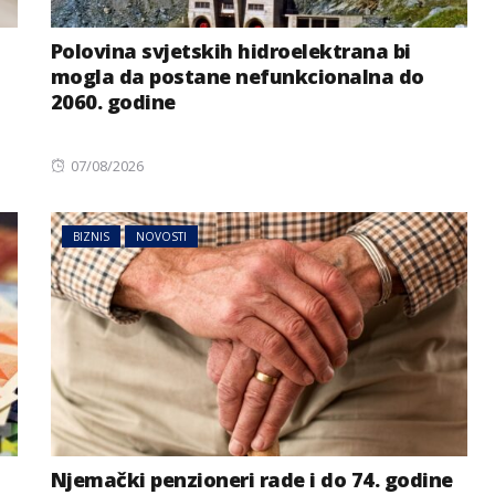
Polovina svjetskih hidroelektrana bi
mogla da postane nefunkcionalna do
2060. godine
Posted
07/08/2026
on
BIZNIS
NOVOSTI
Njemački penzioneri rade i do 74. godine