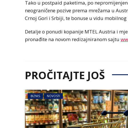
Tako u postpaid paketima, po nepromijenjenoj
neograničene pozive prema mrežama u Austriji
Crnoj Gori i Srbiji, te bonuse u vidu mobilnog
Detalje o ponudi kopanije MTEL Austria i mj
pronađite na novom redizajniranom sajtu
ww
PROČITAJTE JOŠ
BIZNIS
NOVOSTI