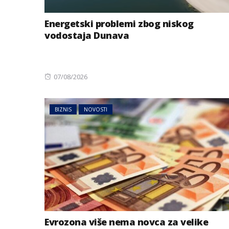
Energetski problemi zbog niskog
vodostaja Dunava
Posted
07/08/2026
on
BIZNIS
NOVOSTI
Evrozona više nema novca za velike