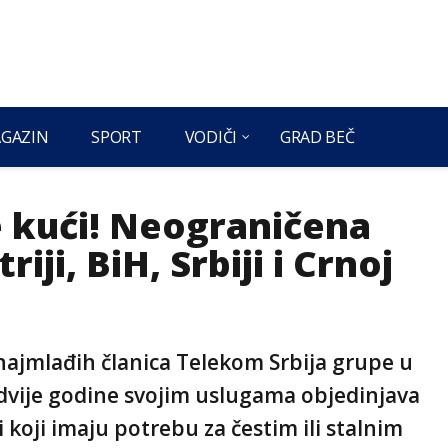
GAZIN
SPORT
VODIČI
GRAD BEČ
e kući! Neograničena
ji, BiH, Srbiji i Crnoj
ajmlađih članica Telekom Srbija grupe u
ć dvije godine svojim uslugama objedinjava
 koji imaju potrebu za čestim ili stalnim