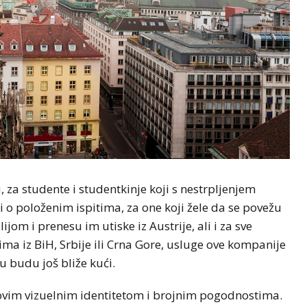
, za studente i studentkinje koji s nestrpljenjem
i o položenim ispitima, za one koji žele da se povežu
jom i prenesu im utiske iz Austrije, ali i za sve
ima iz BiH, Srbije ili Crna Gore, usluge ove kompanije
 budu još bliže kući.
ovim vizuelnim identitetom i brojnim pogodnostima.