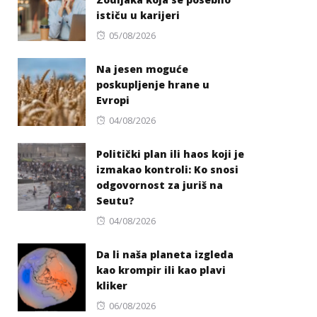
ističu u karijeri
Posted
05/08/2026
on
Na jesen moguće
poskupljenje hrane u
Evropi
Posted
04/08/2026
on
Politički plan ili haos koji je
izmakao kontroli: Ko snosi
odgovornost za juriš na
Seutu?
Posted
04/08/2026
on
Da li naša planeta izgleda
kao krompir ili kao plavi
kliker
Posted
06/08/2026