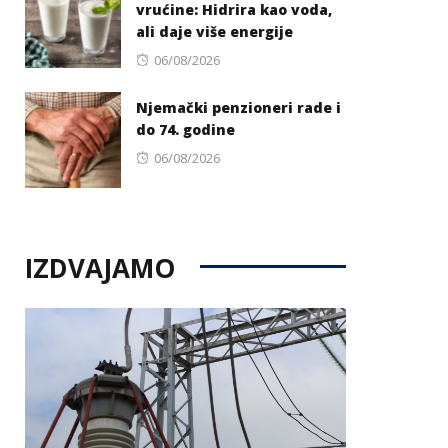
vrućine: Hidrira kao voda,
ali daje više energije
Posted
06/08/2026
on
Njemački penzioneri rade i
do 74. godine
Posted
06/08/2026
on
IZDVAJAMO