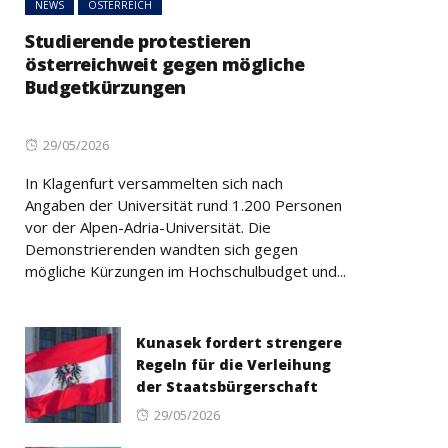
NEWS
ÖSTERREICH
Studierende protestieren
österreichweit gegen mögliche
Budgetkürzungen
Posted
29/05/2026
on
In Klagenfurt versammelten sich nach
Angaben der Universität rund 1.200 Personen
vor der Alpen-Adria-Universität. Die
Demonstrierenden wandten sich gegen
mögliche Kürzungen im Hochschulbudget und...
Kunasek fordert strengere
Regeln für die Verleihung
der Staatsbürgerschaft
Posted
29/05/2026
on