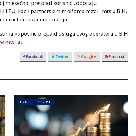
 mjesečnoj pretplati korisnici, dobijaju
 i EU, kao i partnerskim mrežama m:tel i mts u BiH,
 interneta i mobilnih uređaja.
estima kupovine prepaid usluga ovog operatera u BiH
w.mtel.at
.
Facebook
Twitter
Google+
Pinterest
BIZNIS
NOVOSTI