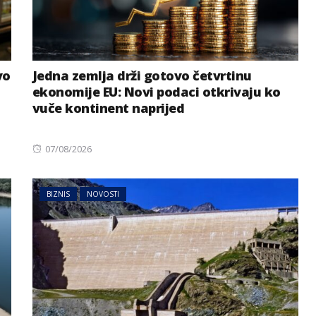
vo
Jedna zemlja drži gotovo četvrtinu
ekonomije EU: Novi podaci otkrivaju ko
vuče kontinent naprijed
Posted
07/08/2026
on
BIZNIS
NOVOSTI