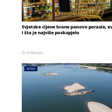
Svjetske cijene hrane ponovo porasle, e
i šta je najviše poskupjelo
Posted
07/08/2026
on
BIZNIS