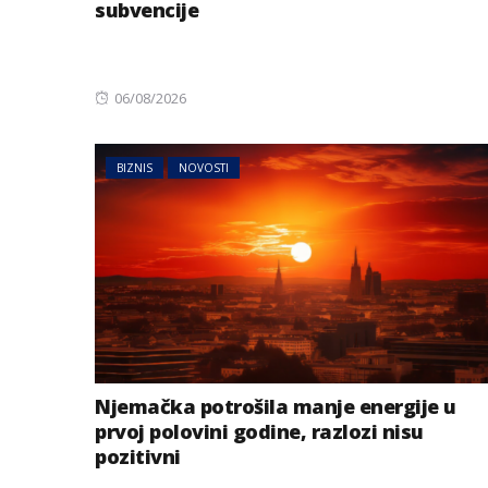
subvencije
Posted
06/08/2026
on
BIZNIS
NOVOSTI
Njemačka potrošila manje energije u
prvoj polovini godine, razlozi nisu
pozitivni