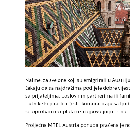
Naime, za sve one koji su emigrirali u Austriju
čekaju da sa najdražima podijele dobre vijest
sa prijateljima, poslovnim partnerima ili famili
putnike koji rado i često komuniciraju sa ljud
su oproban recept da uz najpovoljniju ponudu
Proljećna MTEL Austria ponuda praćena je n