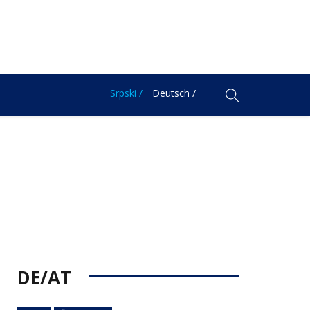
Srpski /
Deutsch /
DE/AT