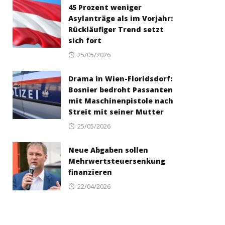
45 Prozent weniger
Asylanträge als im Vorjahr:
Rückläufiger Trend setzt
sich fort
Posted
25/05/2026
on
Drama in Wien-Floridsdorf:
Bosnier bedroht Passanten
mit Maschinenpistole nach
Streit mit seiner Mutter
Posted
25/05/2026
on
Neue Abgaben sollen
Mehrwertsteuersenkung
finanzieren
Posted
22/04/2026
on