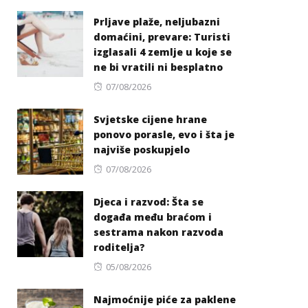
on
Prljave plaže, neljubazni
domaćini, prevare: Turisti
izglasali 4 zemlje u koje se
ne bi vratili ni besplatno
Posted
07/08/2026
on
Svjetske cijene hrane
ponovo porasle, evo i šta je
najviše poskupjelo
Posted
07/08/2026
on
Djeca i razvod: Šta se
događa među braćom i
sestrama nakon razvoda
roditelja?
Posted
05/08/2026
on
Najmoćnije piće za paklene