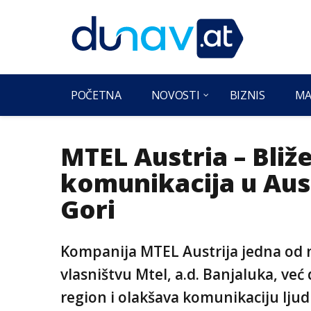
POČETNA
NOVOSTI
BIZNIS
MA
MTEL Austria – Bliž
komunikacija u Austri
Gori
Kompanija MTEL Austrija jedna od n
vlasništvu Mtel, a.d. Banjaluka, ve
region i olakšava komunikaciju ljudi