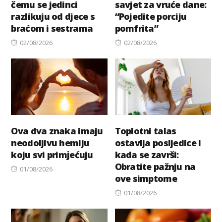
čemu se jedinci
savjet za vruće dane:
razlikuju od djece s
“Pojedite porciju
braćom i sestrama
pomfrita”
Posted
Posted
02/08/2026
02/08/2026
on
on
Ova dva znaka imaju
Toplotni talas
neodoljivu hemiju
ostavlja posljedice i
koju svi primјećuju
kada se završi:
Obratite pažnju na
Posted
01/08/2026
ove simptome
on
Posted
01/08/2026
on