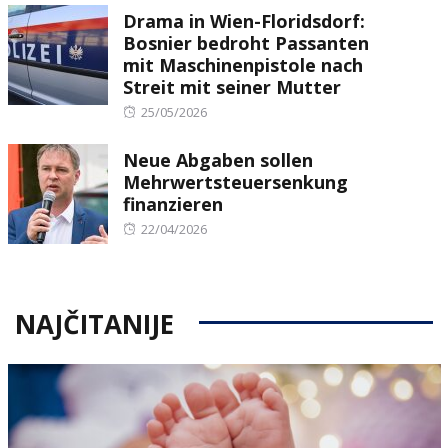
Drama in Wien-Floridsdorf:
Bosnier bedroht Passanten
mit Maschinenpistole nach
Streit mit seiner Mutter
Posted
25/05/2026
on
Neue Abgaben sollen
Mehrwertsteuersenkung
finanzieren
Posted
22/04/2026
on
NAJČITANIJE