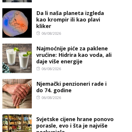
on
Da li naša planeta izgleda
kao krompir ili kao plavi
kliker
Posted
06/08/2026
on
Najmoćnije piće za paklene
vrućine: Hidrira kao voda, ali
daje više energije
Posted
06/08/2026
on
Njemački penzioneri rade i
do 74. godine
Posted
06/08/2026
on
Svjetske cijene hrane ponovo
porasle, evo i šta je najviše