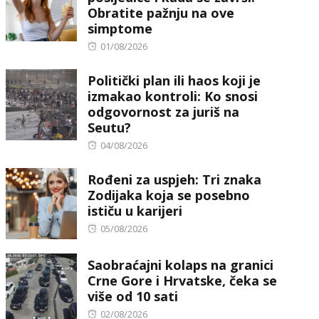
Obratite pažnju na ove
simptome
Posted
01/08/2026
on
Politički plan ili haos koji je
izmakao kontroli: Ko snosi
odgovornost za juriš na
Seutu?
Posted
04/08/2026
on
Rođeni za uspjeh: Tri znaka
Zodijaka koja se posebno
ističu u karijeri
Posted
05/08/2026
on
Saobraćajni kolaps na granici
Crne Gore i Hrvatske, čeka se
više od 10 sati
Posted
02/08/2026