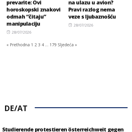
prevarite: Ovi
na ulazu u avion?
horoskopski znakovi
Pravi razlog nema
odmah “čitaju”
veze s ljubaznošću
manipulaciju
Posted
28/07/2026
Posted
on
28/07/2026
on
« Prethodna
1
2
3
4
…
179
Sljedeća »
DE/AT
Studierende protestieren österreichweit gegen