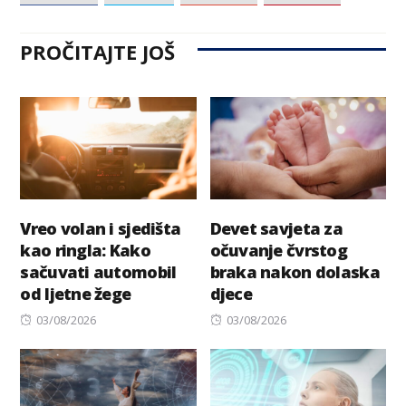
PROČITAJTE JOŠ
Vreo volan i sjedišta
Devet savjeta za
kao ringla: Kako
očuvanje čvrstog
sačuvati automobil
braka nakon dolaska
od ljetne žege
djece
Posted
Posted
03/08/2026
03/08/2026
on
on