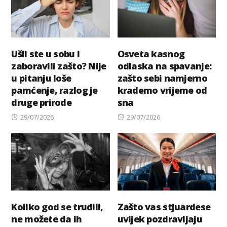
Ušli ste u sobu i
Osveta kasnog
zaboravili zašto? Nije
odlaska na spavanje:
u pitanju loše
zašto sebi namjerno
pamćenje, razlog je
krademo vrijeme od
druge prirode
sna
Posted
Posted
29/07/2026
29/07/2026
on
on
Koliko god se trudili,
Zašto vas stjuardese
ne možete da ih
uvijek pozdravljaju