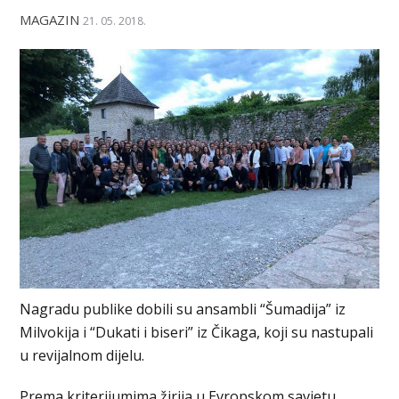
MAGAZIN
21. 05. 2018.
Nagradu publike dobili su ansambli “Šumadija” iz
Milvokija i “Dukati i biseri” iz Čikaga, koji su nastupali
u revijalnom dijelu.
Prema kriterijumima žirija u Evropskom savjetu