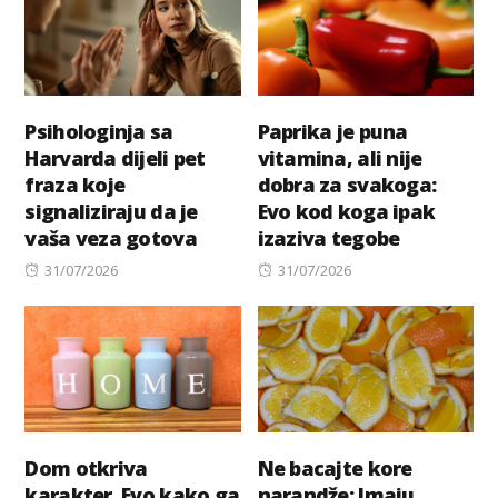
Psihologinja sa
Paprika je puna
Harvarda dijeli pet
vitamina, ali nije
fraza koje
dobra za svakoga:
signaliziraju da je
Evo kod koga ipak
vaša veza gotova
izaziva tegobe
Posted
Posted
31/07/2026
31/07/2026
on
on
Dom otkriva
Ne bacajte kore
karakter. Evo kako ga
narandže: Imaju