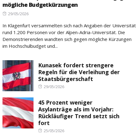
mögliche Budgetkürzungen
Posted
29/05/2026
on
In Klagenfurt versammelten sich nach Angaben der Universität
rund 1.200 Personen vor der Alpen-Adria-Universität. Die
Demonstrierenden wandten sich gegen mögliche Kürzungen
im Hochschulbudget und...
Kunasek fordert strengere
Regeln für die Verleihung der
Staatsbürgerschaft
Posted
29/05/2026
on
45 Prozent weniger
Asylanträge als im Vorjahr:
Rückläufiger Trend setzt sich
fort
Posted
25/05/2026
on