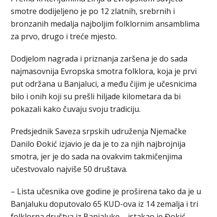
smotre dodijeljeno je po 12 zlatnih, srebrnih i
bronzanih medalja najboljim folklornim ansamblima
za prvo, drugo i treće mjesto.
Dodjelom nagrada i priznanja zaršena je do sada
najmasovnija Evropska smotra folklora, koja je prvi
put održana u Banjaluci, a među čijim je učesnicima
bilo i onih koji su prešli hiljade kilometara da bi
pokazali kako čuvaju svoju tradiciju.
Predsjednik Saveza srpskih udruženja Njemačke
Danilo Đokić izjavio je da je to za njih najbrojnija
smotra, jer je do sada na ovakvim takmičenjima
učestvovalo najviše 50 društava.
– Lista učesnika ove godine je proširena tako da je u
Banjaluku doputovalo 65 KUD-ova iz 14 zemalja i tri
folklorna društva iz Banjaluke – istakao je Đokić.