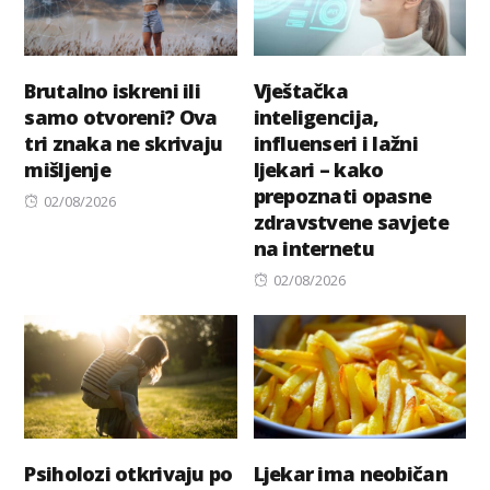
Brutalno iskreni ili
Vještačka
samo otvoreni? Ova
inteligencija,
tri znaka ne skrivaju
influenseri i lažni
mišljenje
ljekari – kako
prepoznati opasne
Posted
02/08/2026
zdravstvene savjete
on
na internetu
Posted
02/08/2026
on
Psiholozi otkrivaju po
Ljekar ima neobičan