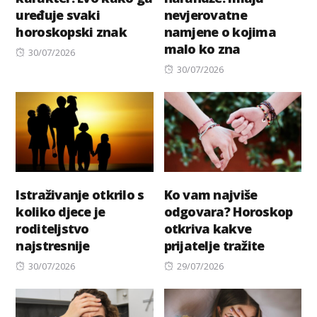
uređuje svaki
nevjerovatne
horoskopski znak
namjene o kojima
malo ko zna
Posted
30/07/2026
on
Posted
30/07/2026
on
Istraživanje otkrilo s
Ko vam najviše
koliko djece je
odgovara? Horoskop
roditeljstvo
otkriva kakve
najstresnije
prijatelje tražite
Posted
Posted
30/07/2026
29/07/2026
on
on