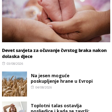
Devet savjeta za očuvanje čvrstog braka nakon
dolaska djece
Posted
03/08/2026
on
Na jesen moguće
poskupljenje hrane u Evropi
Posted
04/08/2026
on
Toplotni talas ostavlja
posljedice i kada se završi: