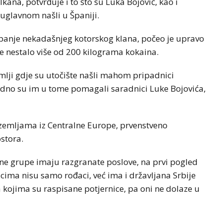
lkana, potvrđuje i to što su Luka Bojović, kao i
uglavnom našli u Španiji.
panje nekadašnjeg kotorskog klana, počeo je upravo
je nestalo više od 200 kilograma kokaina.
emlji gdje su utočište našli mahom pripadnici
vodno su im u tome pomagali saradnici Luke Bojovića,
a zemljama iz Centralne Europe, prvenstveno
stora.
ne grupe imaju razgranate poslove, na prvi pogled
icima nisu samo rođaci, već ima i državljana Srbije
za kojima su raspisane potjernice, pa oni ne dolaze u