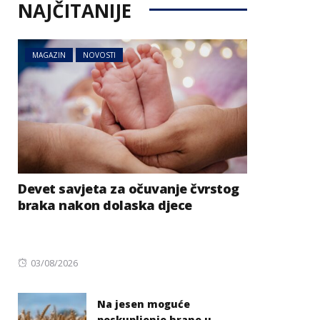
NAJČITANIJE
MAGAZIN
NOVOSTI
Devet savjeta za očuvanje čvrstog
braka nakon dolaska djece
Posted
03/08/2026
on
Na jesen moguće
poskupljenje hrane u