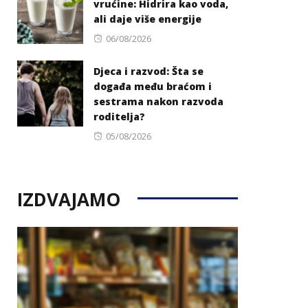
vrućine: Hidrira kao voda,
ali daje više energije
Posted
06/08/2026
on
Djeca i razvod: Šta se
događa među braćom i
sestrama nakon razvoda
roditelja?
Posted
05/08/2026
on
IZDVAJAMO