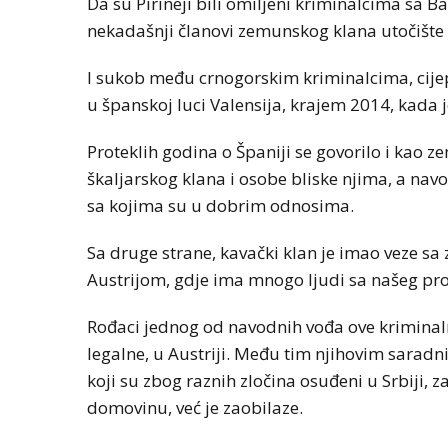
Da su Pirineji bili omiljeni kriminalcima sa Ba
nekadašnji članovi zemunskog klana utočište 
I sukob među crnogorskim kriminalcima, cije
u španskoj luci Valensija, krajem 2014, kada 
Proteklih godina o Španiji se govorilo i kao z
škaljarskog klana i osobe bliske njima, a na
sa kojima su u dobrim odnosima.
Sa druge strane, kavački klan je imao veze s
Austrijom, gdje ima mnogo ljudi sa našeg pro
Rođaci jednog od navodnih vođa ove kriminal
legalne, u Austriji. Među tim njihovim saradn
koji su zbog raznih zločina osuđeni u Srbiji, 
domovinu, već je zaobilaze.