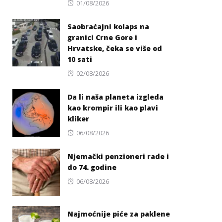
Posted
01/08/2026
on
Saobraćajni kolaps na
granici Crne Gore i
Hrvatske, čeka se više od
10 sati
Posted
02/08/2026
on
Da li naša planeta izgleda
kao krompir ili kao plavi
kliker
Posted
06/08/2026
on
Njemački penzioneri rade i
do 74. godine
Posted
06/08/2026
on
Najmoćnije piće za paklene