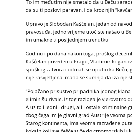
To im međutim nije smetalo da u Beču zarade
da su ti poslovi paravan, i da kroz njih “kavča
Upravo je Slobodan Kašćelan, jedan od navod
pravosuđa, jedno vrijeme utočište našao u Beču.
im umakne u posljednjem trenutku.
Godinu i po dana nakon toga, prošlog decemb
Kašćelan priveden u Pragu, Vladimir Roganović
spuškog zatvora i odmah se uputio ka Beču, gd
nije rasvjetljena, mada se sumnja da iza nje st
“Pojačano prisustvo pripadnika jednog klana p
eliminišu rivale. Iz tog razloga je vjerovatno 
A uz to i jedni i drugi, ali i ostale kriminalne
zbog čega im je glavni grad Austrije veoma po
Starog kontinenta, ima veoma razrađene putev
kokain koji sve češće stiže do crnomorskih lu