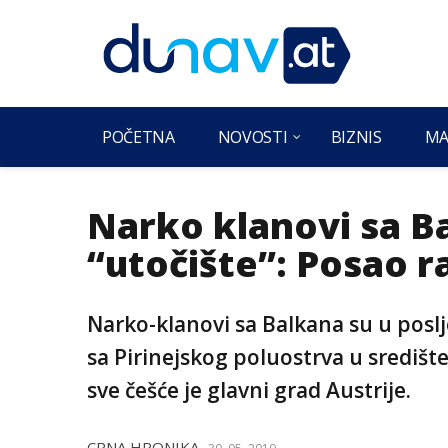
POČETNA
NOVOSTI
BIZNIS
MA
Narko klanovi sa B
“utočište”: Posao r
Narko-klanovi sa Balkana su u poslj
sa Pirinejskog poluostrva u središ
sve češće je glavni grad Austrije.
CRNA HRONIKA