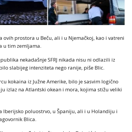
 ovih prostora u Beču, ali i u Njemačkoj, kao i vatreni
pa u tim zemljama.
republika nekadašnje SFRJ nikada nisu ni odlazili iz
lo slabijeg intenziteta nego ranije, piše Blic.
cu kokaina iz Južne Amerike, bilo je sasvim logično
 izlaz na Atlantski okean i mora, kojima stižu veliki
na Iberijsko poluostrvo, u Španiju, ali i u Holandiju i
sagovornik Blica.