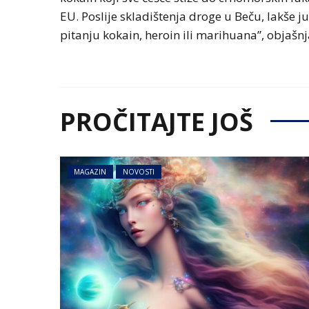
EU. Poslije skladištenja droge u Beču, lakše ju
pitanju kokain, heroin ili marihuana”, objašnj
PROČITAJTE JOŠ
MAGAZIN
NOVOSTI