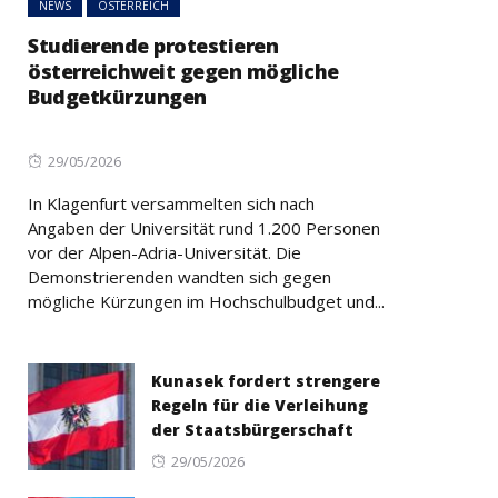
NEWS
ÖSTERREICH
Studierende protestieren
österreichweit gegen mögliche
Budgetkürzungen
Posted
29/05/2026
on
In Klagenfurt versammelten sich nach
Angaben der Universität rund 1.200 Personen
vor der Alpen-Adria-Universität. Die
Demonstrierenden wandten sich gegen
mögliche Kürzungen im Hochschulbudget und...
Kunasek fordert strengere
Regeln für die Verleihung
der Staatsbürgerschaft
Posted
29/05/2026
on