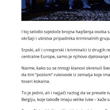
I toj selidbi svjedoče brojna hapšenja osoba sa
okršaji i ubistva pripadnika kriminalnih gru
Srpski, ali i crnogorski i kriminalci iz drugih 
centralne Europe, samo je njihovo djelovanje bi
Naime, kako su se mnogi klanovi okrenuli šver
da tim “poslom” rukovode iz zemalja koje imaju
tovari kokaina.
To je jedini, ali i najjači razlog da se presele 
Belgiju, koje takođe imaju velike luke – kaže 