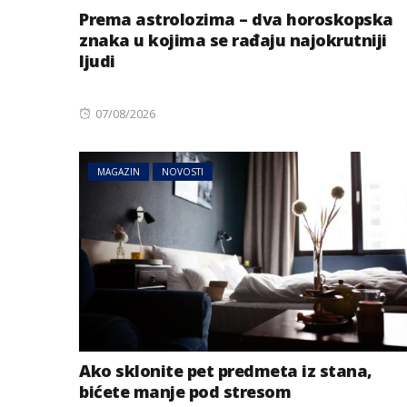
Prema astrolozima – dva horoskopska
znaka u kojima se rađaju najokrutniji
ljudi
Posted
07/08/2026
on
MAGAZIN
NOVOSTI
Ako sklonite pet predmeta iz stana,
bićete manje pod stresom