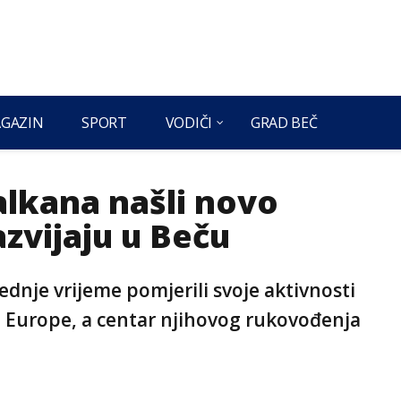
GAZIN
SPORT
VODIČI
GRAD BEČ
alkana našli novo
azvijaju u Beču
ednje vrijeme pomjerili svoje aktivnosti
te Europe, a centar njihovog rukovođenja