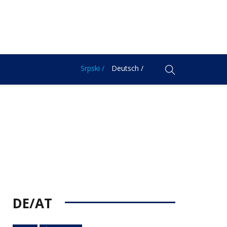
Srpski /
Deutsch /
DE/AT