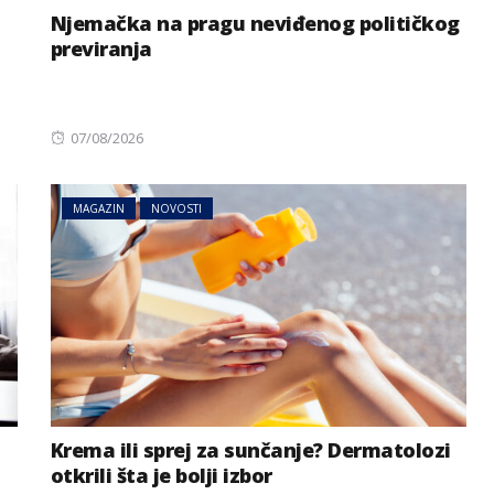
Njemačka na pragu neviđenog političkog
previranja
Posted
07/08/2026
on
MAGAZIN
NOVOSTI
Krema ili sprej za sunčanje? Dermatolozi
otkrili šta je bolji izbor