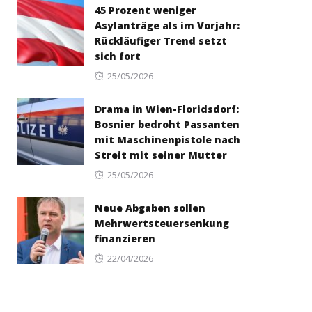
45 Prozent weniger
Asylanträge als im Vorjahr:
Rückläufiger Trend setzt
sich fort
Posted
25/05/2026
on
Drama in Wien-Floridsdorf:
Bosnier bedroht Passanten
mit Maschinenpistole nach
Streit mit seiner Mutter
Posted
25/05/2026
on
Neue Abgaben sollen
Mehrwertsteuersenkung
finanzieren
Posted
22/04/2026
on