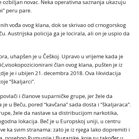
 ozbiljan novac. Neka operativna saznanja ukazuju
ni” peru pare.
nih vođa ovog klana, dok se skrivao od crnogorskog
 Austrijska policija ga je locirala, ali on je uspio da
ra, uhapšen je u Češkoj. Upravo u vrijeme kada je
,visokopozicionirani član ovog klana, pušten je iz
je je i ubijen 21. decembra 2018. Ova likvidacija
oje “škaljarci”.
ovlači i članove suparničke grupe, jer žele da
da je u Beču, pored “kavčana” sada dosta i “škaljaraca”.
 grupe, žele da nastave sa distribucijom narkotika,
godna lokacija. Beč je u Europskoj uniji, u centru
e ka svim stranama: zato je iz njega lako dopremiti i
ka, posebno Rumunije i Bugarske, koje su također u