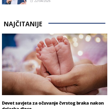
Posted
22/04/2026
on
NAJČITANIJE
Devet savjeta za očuvanje čvrstog braka nakon
dolaska djece