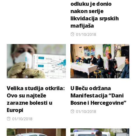
odluku je donio
on
nakon serije
likvidacija srpskih
mafijaša
Posted
01/10/2018
on
Velika studija otkrila:
U Beču održana
Ovo su najteže
Manifestacija “Dani
zarazne bolesti u
Bosne i Hercegovine”
Europi
Posted
01/10/2018
Posted
on
01/10/2018
on