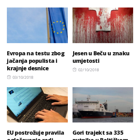
Evropa na testu zbog
Jesen u Beču u znaku
jačanja populista i
umjetosti
krajnje desnice
Posted
02/10/2018
Posted
on
03/10/2018
on
EU postrožuje pravila
Gori trajekt sa 335