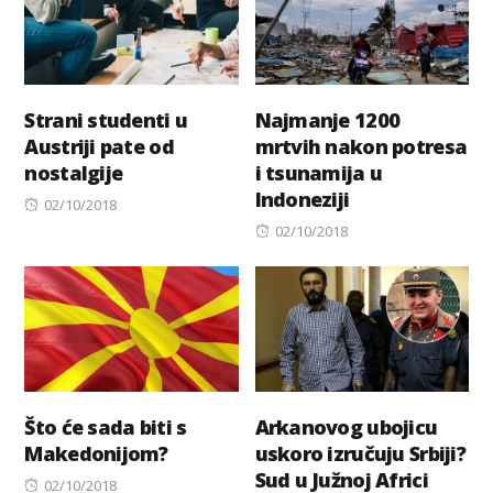
Strani studenti u
Najmanje 1200
Austriji pate od
mrtvih nakon potresa
nostalgije
i tsunamija u
Indoneziji
Posted
02/10/2018
on
Posted
02/10/2018
on
Što će sada biti s
Arkanovog ubojicu
Makedonijom?
uskoro izručuju Srbiji?
Sud u Južnoj Africi
Posted
02/10/2018