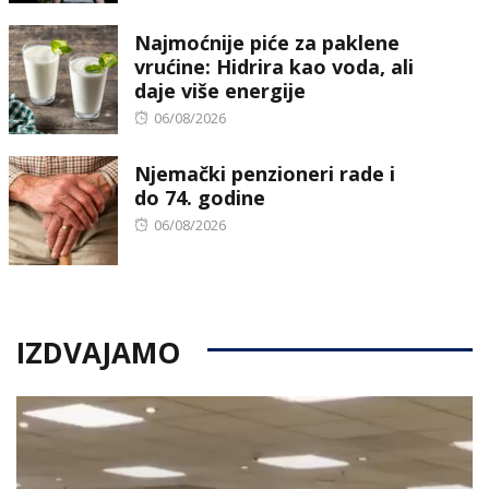
on
Najmoćnije piće za paklene
vrućine: Hidrira kao voda, ali
daje više energije
Posted
06/08/2026
on
Njemački penzioneri rade i
do 74. godine
Posted
06/08/2026
on
IZDVAJAMO