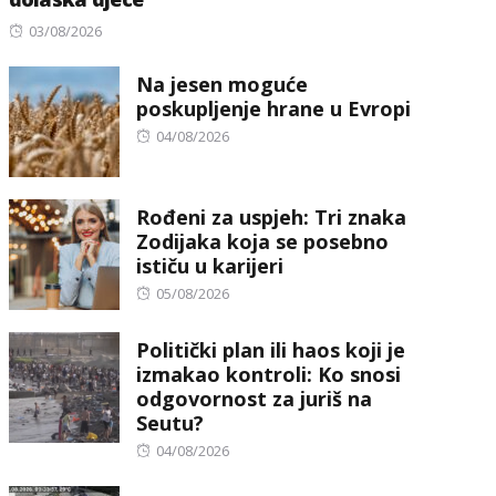
Posted
03/08/2026
on
Na jesen moguće
poskupljenje hrane u Evropi
Posted
04/08/2026
on
Rođeni za uspjeh: Tri znaka
Zodijaka koja se posebno
ističu u karijeri
Posted
05/08/2026
on
Politički plan ili haos koji je
izmakao kontroli: Ko snosi
odgovornost za juriš na
Seutu?
Posted
04/08/2026
on