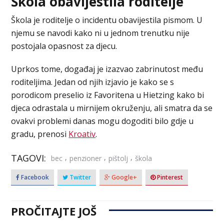
Škola obavijestila roditelje
Škola je roditelje o incidentu obavijestila pismom. U
njemu se navodi kako ni u jednom trenutku nije
postojala opasnost za djecu.
Uprkos tome, događaj je izazvao zabrinutost među
roditeljima. Jedan od njih izjavio je kako se s
porodicom preselio iz Favoritena u Hietzing kako bi
djeca odrastala u mirnijem okruženju, ali smatra da se
ovakvi problemi danas mogu dogoditi bilo gdje u
gradu, prenosi
Kroativ
.
TAGOVI:
,
,
,
bec
penzioner
pištolj
škola
Facebook
Twitter
Google+
Pinterest
PROČITAJTE JOŠ