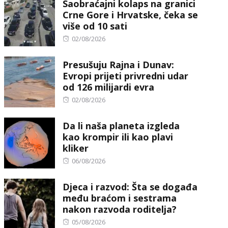
Saobraćajni kolaps na granici
Crne Gore i Hrvatske, čeka se
više od 10 sati
Posted
02/08/2026
on
Presušuju Rajna i Dunav:
Evropi prijeti privredni udar
od 126 milijardi evra
Posted
02/08/2026
on
Da li naša planeta izgleda
kao krompir ili kao plavi
kliker
Posted
06/08/2026
on
Djeca i razvod: Šta se događa
među braćom i sestrama
nakon razvoda roditelja?
Posted
05/08/2026