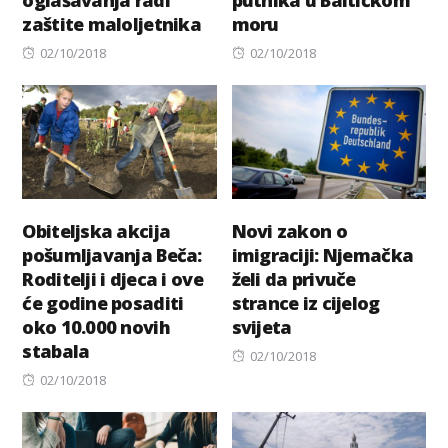
oglašavanja radi
putnika u Baltičkom
zaštite maloljetnika
moru
Posted
Posted
02/10/2018
02/10/2018
on
on
Obiteljska akcija
Novi zakon o
pošumljavanja Beča:
imigraciji: Njemačka
Roditelji i djeca i ove
želi da privuče
će godine posaditi
strance iz cijelog
oko 10.000 novih
svijeta
stabala
Posted
02/10/2018
Posted
on
02/10/2018
on