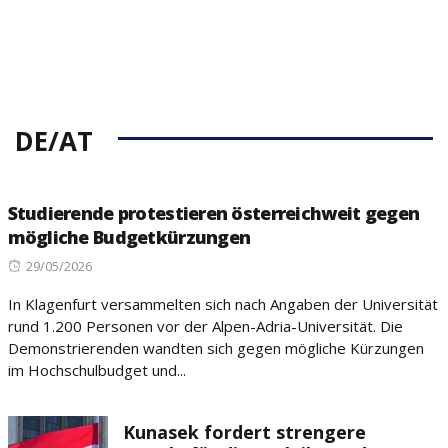
DE/AT
Studierende protestieren österreichweit gegen
mögliche Budgetkürzungen
Posted
29/05/2026
on
In Klagenfurt versammelten sich nach Angaben der Universität
rund 1.200 Personen vor der Alpen-Adria-Universität. Die
Demonstrierenden wandten sich gegen mögliche Kürzungen
im Hochschulbudget und...
Kunasek fordert strengere