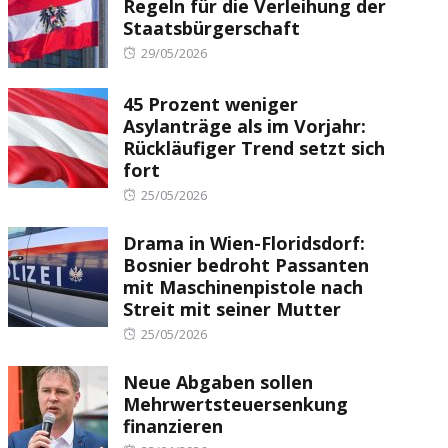
Regeln für die Verleihung der
Staatsbürgerschaft
Posted
29/05/2026
on
45 Prozent weniger
Asylanträge als im Vorjahr:
Rückläufiger Trend setzt sich
fort
Posted
25/05/2026
on
Drama in Wien-Floridsdorf:
Bosnier bedroht Passanten
mit Maschinenpistole nach
Streit mit seiner Mutter
Posted
25/05/2026
on
Neue Abgaben sollen
Mehrwertsteuersenkung
finanzieren