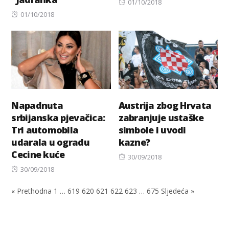
Posted
01/10/2018
Posted
on
01/10/2018
on
Napadnuta
Austrija zbog Hrvata
srbijanska pjevačica:
zabranjuje ustaške
Tri automobila
simbole i uvodi
udarala u ogradu
kazne?
Cecine kuće
Posted
30/09/2018
Posted
on
30/09/2018
on
« Prethodna
1
…
619
620
621
622
623
…
675
Sljedeća »