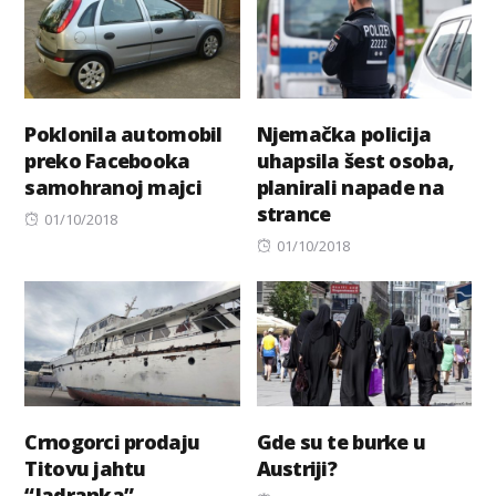
Poklonila automobil
Njemačka policija
preko Facebooka
uhapsila šest osoba,
samohranoj majci
planirali napade na
strance
Posted
01/10/2018
on
Posted
01/10/2018
on
Crnogorci prodaju
Gde su te burke u
Titovu jahtu
Austriji?
“Jadranka”