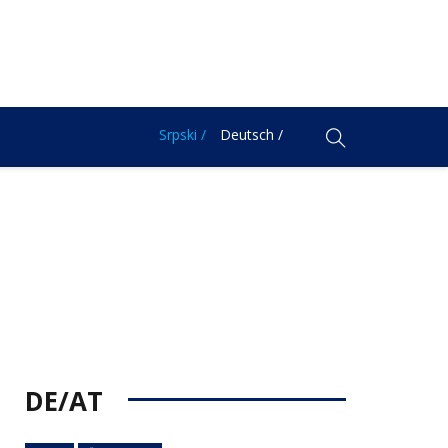
Srpski /
Deutsch /
DE/AT