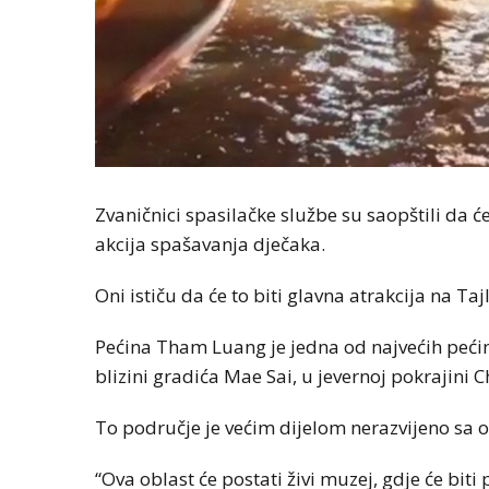
Zvaničnici spasilačke službe su saopštili da ć
akcija spašavanja dječaka.
Oni ističu da će to biti glavna atrakcija na Ta
Pećina Tham Luang je jedna od najvećih peći
blizini gradića Mae Sai, u jevernoj pokrajini
To područje je većim dijelom nerazvijeno sa
“Ova oblast će postati živi muzej, gdje će bit