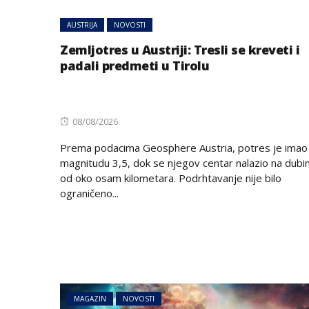
on
AUSTRIJA
NOVOSTI
Zemljotres u Austriji: Tresli se kreveti i
padali predmeti u Tirolu
Posted
08/08/2026
on
Prema podacima Geosphere Austria, potres je imao
magnitudu 3,5, dok se njegov centar nalazio na dubin
od oko osam kilometara. Podrhtavanje nije bilo
ograničeno...
MAGAZIN
NOVOSTI