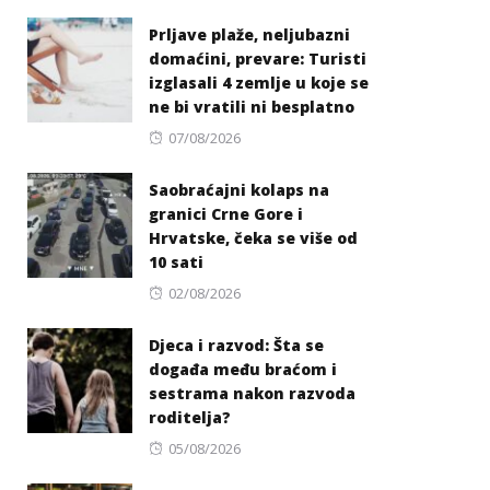
on
Prljave plaže, neljubazni
domaćini, prevare: Turisti
izglasali 4 zemlje u koje se
ne bi vratili ni besplatno
Posted
07/08/2026
on
Saobraćajni kolaps na
granici Crne Gore i
Hrvatske, čeka se više od
10 sati
Posted
02/08/2026
on
Djeca i razvod: Šta se
događa među braćom i
sestrama nakon razvoda
roditelja?
Posted
05/08/2026
on