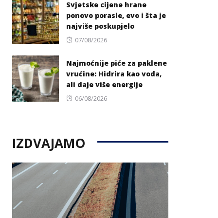
Svjetske cijene hrane
ponovo porasle, evo i šta je
najviše poskupjelo
Posted
07/08/2026
on
Najmoćnije piće za paklene
vrućine: Hidrira kao voda,
ali daje više energije
Posted
06/08/2026
on
IZDVAJAMO