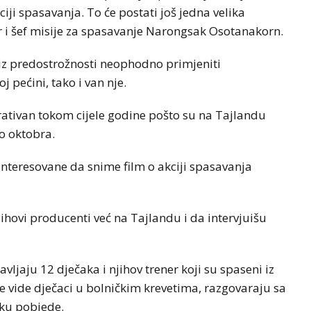
iji spasavanja. To će postati još jedna velika
er i šef misije za spasavanje Narongsak Osotanakorn.
 iz predostrožnosti neophodno primjeniti
 pećini, tako i van nje.
erativan tokom cijele godine pošto su na Tajlandu
o oktobra.
nteresovane da snime film o akciji spasavanja
jihovi producenti već na Tajlandu i da intervjuišu
vljaju 12 dječaka i njihov trener koji su spaseni iz
se vide dječaci u bolničkim krevetima, razgovaraju sa
ku pobjede.