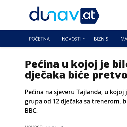
POČETNA
NOVOSTI
BIZNIS
MA
Pećina u kojoj je bi
dječaka biće pretv
Pećina na sjeveru Tajlanda, u kojoj 
grupa od 12 dječaka sa trenerom, b
BBC.
NOVOSTI