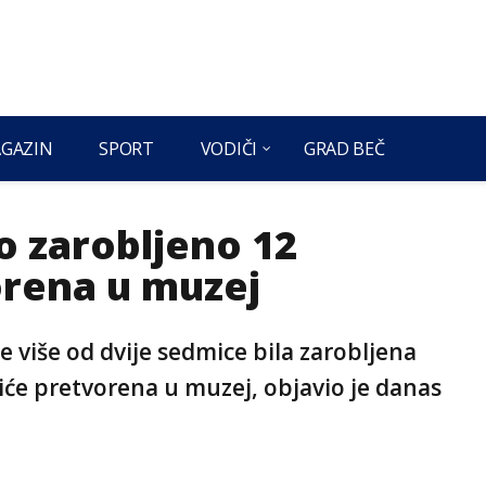
GAZIN
SPORT
VODIČI
GRAD BEČ
lo zarobljeno 12
orena u muzej
je više od dvije sedmice bila zarobljena
iće pretvorena u muzej, objavio je danas