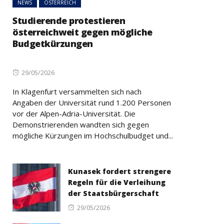
NEWS
ÖSTERREICH
Studierende protestieren
österreichweit gegen mögliche
Budgetkürzungen
Posted
29/05/2026
on
In Klagenfurt versammelten sich nach
Angaben der Universität rund 1.200 Personen
vor der Alpen-Adria-Universität. Die
Demonstrierenden wandten sich gegen
mögliche Kürzungen im Hochschulbudget und...
Kunasek fordert strengere
Regeln für die Verleihung
der Staatsbürgerschaft
Posted
29/05/2026
on