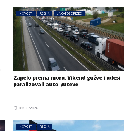
on
NOVOSTI
REGIJA
UNCATEGORIZED
i
Zapelo prema moru: Vikend gužve i udesi
paralizovali auto-puteve
Posted
08/08/2026
on
NOVOSTI
REGIJA