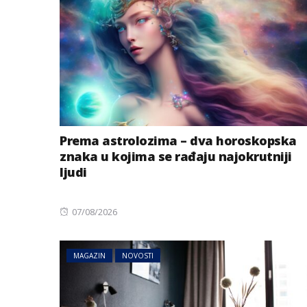
Prema astrolozima – dva horoskopska
znaka u kojima se rađaju najokrutniji
AUSTRIJA
NOVOSTI
ljudi
Zemljotres u Aust
se kreveti i pada
u Tirolu
Posted
07/08/2026
on
MAGAZIN
NOVOSTI