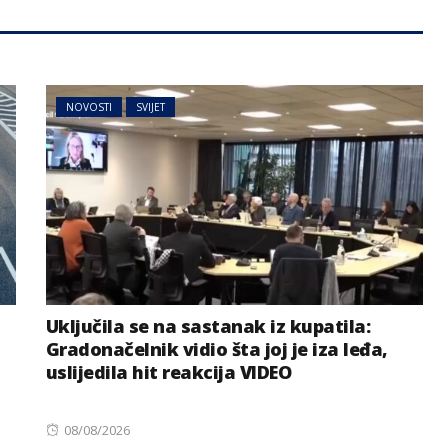
NOVOSTI
SVIJET
Uključila se na sastanak iz kupatila:
Gradonačelnik vidio šta joj je iza leđa,
uslijedila hit reakcija VIDEO
Posted
08/08/2026