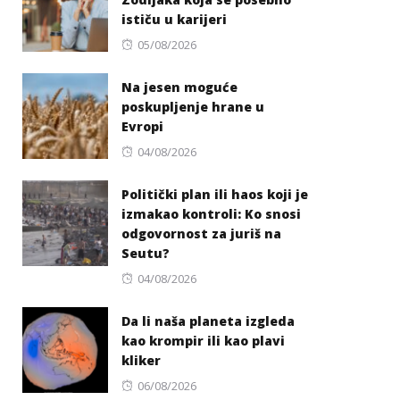
ističu u karijeri
Posted
05/08/2026
on
Na jesen moguće
poskupljenje hrane u
Evropi
Posted
04/08/2026
on
Politički plan ili haos koji je
izmakao kontroli: Ko snosi
odgovornost za juriš na
Seutu?
Posted
04/08/2026
on
Da li naša planeta izgleda
kao krompir ili kao plavi
kliker
Posted
06/08/2026