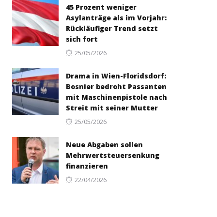
45 Prozent weniger
Asylanträge als im Vorjahr:
Rückläufiger Trend setzt
sich fort
Posted
25/05/2026
on
Drama in Wien-Floridsdorf:
Bosnier bedroht Passanten
mit Maschinenpistole nach
Streit mit seiner Mutter
Posted
25/05/2026
on
Neue Abgaben sollen
Mehrwertsteuersenkung
finanzieren
Posted
22/04/2026
on