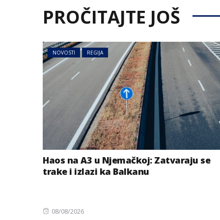
PROČITAJTE JOŠ
NOVOSTI
REGIJA
Haos na A3 u Njemačkoj: Zatvaraju se
trake i izlazi ka Balkanu
Posted
08/08/2026