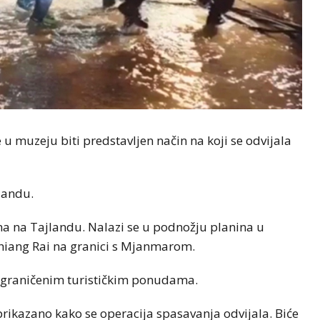
e u muzeju biti predstavljen način na koji se odvijala
jlandu.
na na Tajlandu. Nalazi se u podnožju planina u
 Chiang Rai na granici s Mjanmarom.
 ograničenim turističkim ponudama.
i prikazano kako se operacija spasavanja odvijala. Biće