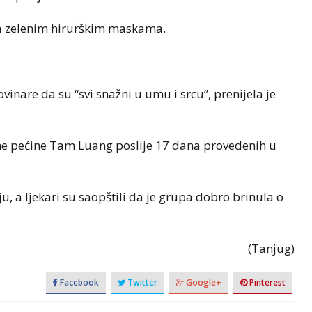
 sa zelenim hirurškim maskama.
ovinare da su “svi snažni u umu i srcu”, prenijela je
jene pećine Tam Luang poslije 17 dana provedenih u
ju, a ljekari su saopštili da je grupa dobro brinula o
(Tanjug)
Facebook
Twitter
Google+
Pinterest