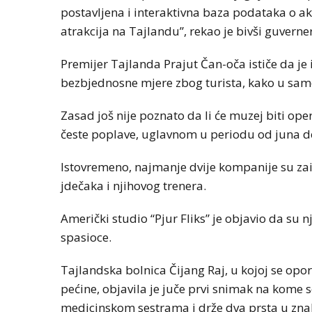
postavljena i interaktivna baza podataka o akc
atrakcija na Tajlandu”, rekao je bivši guvern
Premijer Tajlanda Prajut Čan-oča ističe da je
bezbjednosne mjere zbog turista, kako u samoj
Zasad još nije poznato da li će muzej biti op
česte poplave, uglavnom u periodu od juna d
Istovremeno, najmanje dvije kompanije su zai
jdečaka i njihovog trenera.
Američki studio “Pjur Fliks” je objavio da su n
spasioce.
Tajlandska bolnica Čijang Raj, u kojoj se opora
pećine, objavila je juče prvi snimak na kome 
medicinskom sestrama i drže dva prsta u zna