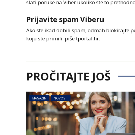
slati poruke na Viber ukoliko ste to prethodno 
Prijavite spam Viberu
Ako ste ikad dobili spam, odmah blokirajte po
koju ste primili, piše tportal.hr.
PROČITAJTE JOŠ
MAGAZIN
NOVOSTI