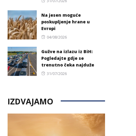
Posted
31/07/2026
on
Na jesen moguće
poskupljenje hrane u
Evropi
Posted
04/08/2026
on
Gužve na izlazu iz BiH:
Pogledajte gdje se
trenutno čeka najduže
Posted
31/07/2026
on
IZDVAJAMO