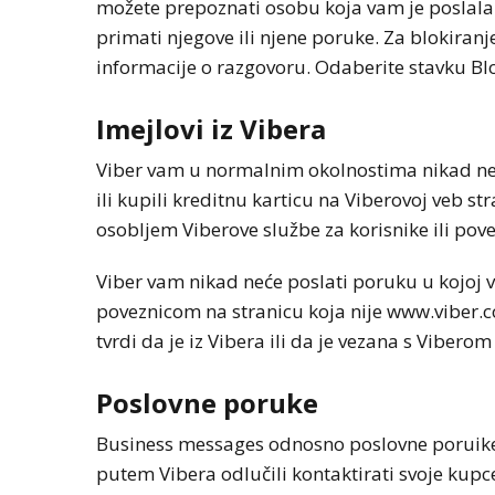
možete prepoznati osobu koja vam je poslala p
primati njegove ili njene poruke. Za blokiran
informacije o razgovoru. Odaberite stavku Block 
Imejlovi iz Vibera
Viber vam u normalnim okolnostima nikad neće 
ili kupili kreditnu karticu na Viberovoj veb st
osobljem Viberove službe za korisnike ili pov
Viber vam nikad neće poslati poruku u kojoj v
poveznicom na stranicu koja nije www.viber.co
tvrdi da je iz Vibera ili da je vezana s Vibe
Poslovne poruke
Business messages odnosno poslovne poruike 
putem Vibera odlučili kontaktirati svoje kup