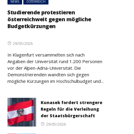
NEWS
ÖSTERREICH
Studierende protestieren
österreichweit gegen mögliche
Budgetkürzungen
Posted
29/05/2026
on
In Klagenfurt versammelten sich nach
Angaben der Universität rund 1.200 Personen
vor der Alpen-Adria-Universität. Die
Demonstrierenden wandten sich gegen
mögliche Kürzungen im Hochschulbudget und...
Kunasek fordert strengere
Regeln für die Verleihung
der Staatsbürgerschaft
Posted
29/05/2026
on