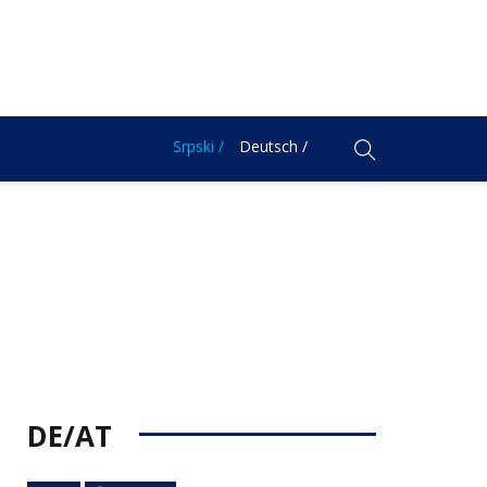
Srpski /
Deutsch /
DE/AT