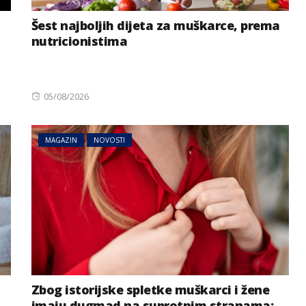
Šest najboljih dijeta za muškarce, prema
nutricionistima
Posted
05/08/2026
on
MAGAZIN
NOVOSTI
Zbog istorijske spletke muškarci i žene
imaju dugmad na suprotnim stranama: