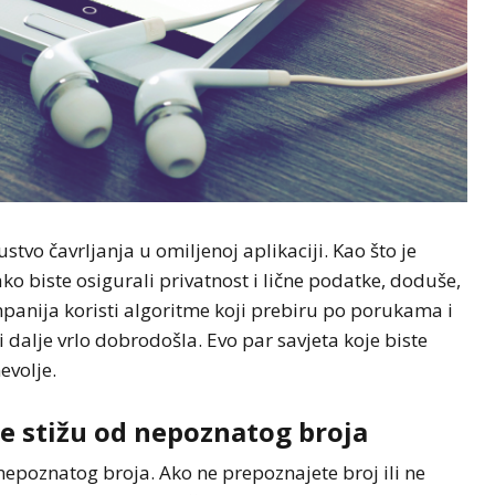
tvo čavrljanja u omiljenoj aplikaciji. Kao što je
ko biste osigurali privatnost i lične podatke, doduše,
anija koristi algoritme koji prebiru po porukama i
 dalje vrlo dobrodošla. Evo par savjeta koje biste
nevolje.
e stižu od nepoznatog broja
epoznatog broja. Ako ne prepoznajete broj ili ne