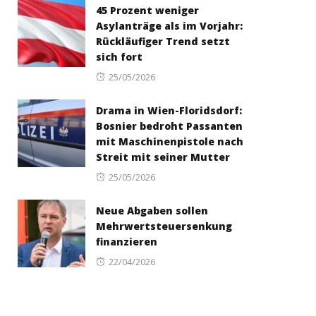
45 Prozent weniger
Asylanträge als im Vorjahr:
Rückläufiger Trend setzt
sich fort
Posted
25/05/2026
on
Drama in Wien-Floridsdorf:
Bosnier bedroht Passanten
mit Maschinenpistole nach
Streit mit seiner Mutter
Posted
25/05/2026
on
Neue Abgaben sollen
Mehrwertsteuersenkung
finanzieren
Posted
22/04/2026
on