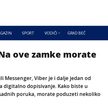
GAZIN
SPORT
VODIČI
GRAD BEČ
 Na ove zamke morate
i Messenger, Viber je i dalje jedan od
a digitalno dopisivanje. Kako biste u
osadnih poruka, morate poduzeti nekoliko