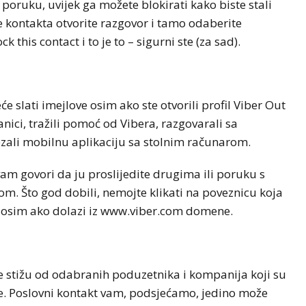
oruku, uvijek ga možete blokirati kako biste stali
je kontakta otvorite razgovor i tamo odaberite
this contact i to je to – sigurni ste (za sad).
slati imejlove osim ako ste otvorili profil Viber Out
ranici, tražili pomoć od Vibera, razgovarali sa
ezali mobilnu aplikaciju sa stolnim računarom.
am govori da ju proslijedite drugima ili poruku s
m. Što god dobili, nemojte klikati na poveznicu koja
rom osim ako dolazi iz www.viber.com domene.
stižu od odabranih poduzetnika i kompanija koji su
ce. Poslovni kontakt vam, podsjećamo, jedino može