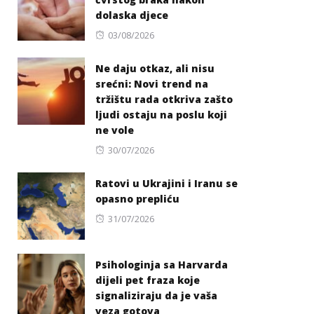
dolaska djece
Posted
03/08/2026
on
Ne daju otkaz, ali nisu
srećni: Novi trend na
tržištu rada otkriva zašto
ljudi ostaju na poslu koji
ne vole
Posted
30/07/2026
on
Ratovi u Ukrajini i Iranu se
opasno prepliću
Posted
31/07/2026
on
Psihologinja sa Harvarda
dijeli pet fraza koje
signaliziraju da je vaša
veza gotova