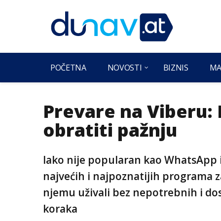
POČETNA
NOVOSTI
BIZNIS
MA
Prevare na Viberu:
obratiti pažnju
Iako nije popularan kao WhatsApp il
najvećih i najpoznatijih programa z
njemu uživali bez nepotrebnih i d
koraka