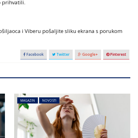
prihvatili.
šiljaoca i Viberu pošaljite sliku ekrana s porukom
Facebook
Twitter
Google+
Pinterest
MAGAZIN
NOVOSTI