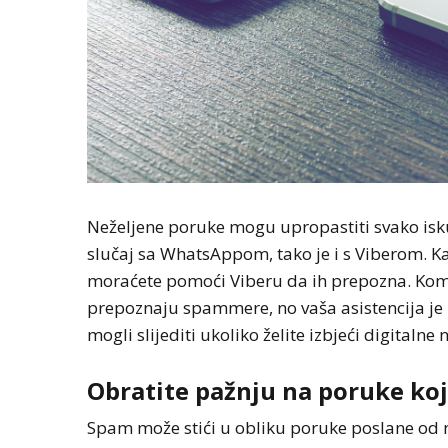
Neželjene poruke mogu upropastiti svako iskus
slučaj sa WhatsAppom, tako je i s Viberom. Ka
moraćete pomoći Viberu da ih prepozna. Komp
prepoznaju spammere, no vaša asistencija je i
mogli slijediti ukoliko želite izbjeći digitalne 
Obratite pažnju na poruke koj
Spam može stići u obliku poruke poslane od n