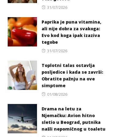
Posted
31/07/2026
on
Paprika je puna vitamina,
ali nije dobra za svakoga:
Evo kod koga ipak izaziva
tegobe
Posted
31/07/2026
on
Toplotni talas ostavlja
posljedice i kada se završi:
Obratite pažnju na ove
simptome
Posted
01/08/2026
on
Drama na letu za
Njemačku: Avion hitno
sletio u Beograd, putnika
našli nepomičnog u toaletu