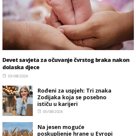
Devet savjeta za očuvanje čvrstog braka nakon
dolaska djece
Posted
03/08/2026
on
Rođeni za uspjeh: Tri znaka
Zodijaka koja se posebno
ističu u karijeri
Posted
05/08/2026
on
Na jesen moguće
poskupljenje hrane u Evropi