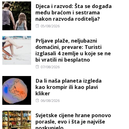
Djeca i razvod: Šta se događa
među braćom i sestrama
nakon razvoda roditelja?
Posted
05/08/2026
on
Prljave plaže, neljubazni
domaćini, prevare: Turisti
izglasali 4 zemlje u koje se ne
bi vratili ni besplatno
Posted
07/08/2026
on
Da li naša planeta izgleda
kao krompir ili kao plavi
kliker
Posted
06/08/2026
on
Svjetske cijene hrane ponovo
porasle, evo i šta je najviše
poskupjelo