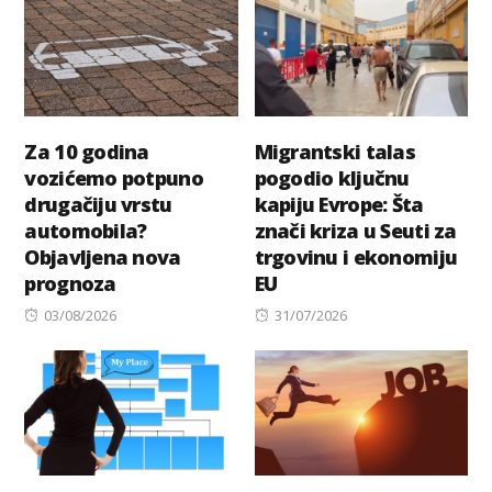
Za 10 godina
Migrantski talas
vozićemo potpuno
pogodio ključnu
drugačiju vrstu
kapiju Evrope: Šta
automobila?
znači kriza u Seuti za
Objavljena nova
trgovinu i ekonomiju
prognoza
EU
Posted
Posted
03/08/2026
31/07/2026
on
on