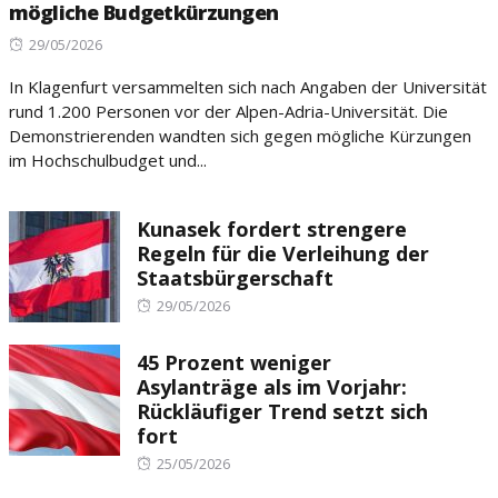
mögliche Budgetkürzungen
Posted
29/05/2026
on
In Klagenfurt versammelten sich nach Angaben der Universität
rund 1.200 Personen vor der Alpen-Adria-Universität. Die
Demonstrierenden wandten sich gegen mögliche Kürzungen
im Hochschulbudget und...
Kunasek fordert strengere
Regeln für die Verleihung der
Staatsbürgerschaft
Posted
29/05/2026
on
45 Prozent weniger
Asylanträge als im Vorjahr:
Rückläufiger Trend setzt sich
fort
Posted
25/05/2026
on