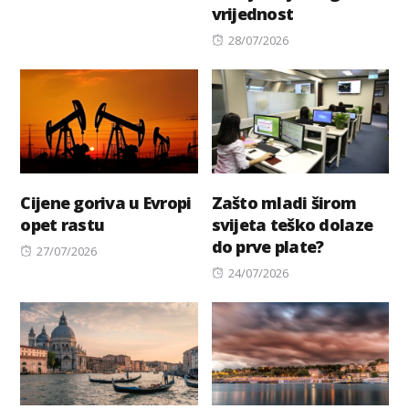
vrijednost
Posted
28/07/2026
on
Cijene goriva u Evropi
Zašto mladi širom
opet rastu
svijeta teško dolaze
do prve plate?
Posted
27/07/2026
on
Posted
24/07/2026
on