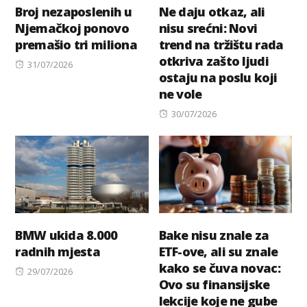
Broj nezaposlenih u
Ne daju otkaz, ali
Njemačkoj ponovo
nisu srećni: Novi
premašio tri miliona
trend na tržištu rada
otkriva zašto ljudi
Posted
31/07/2026
ostaju na poslu koji
on
ne vole
Posted
30/07/2026
on
BMW ukida 8.000
Bake nisu znale za
radnih mjesta
ETF-ove, ali su znale
kako se čuva novac:
Posted
29/07/2026
Ovo su finansijske
on
lekcije koje ne gube