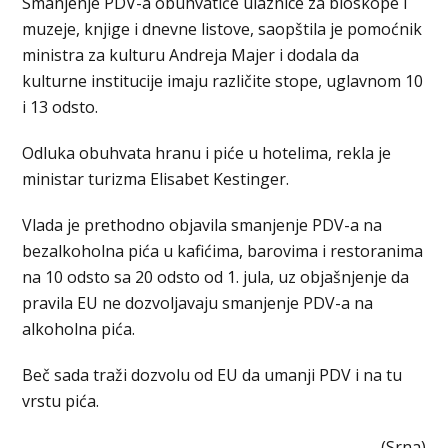
Smanjenje PDV-a obuhvatiće ulaznice za bioskope i
muzeje, knjige i dnevne listove, saopštila je pomoćnik
ministra za kulturu Andreja Majer i dodala da
kulturne institucije imaju različite stope, uglavnom 10
i 13 odsto.
Odluka obuhvata hranu i piće u hotelima, rekla je
ministar turizma Elisabet Kestinger.
Vlada je prethodno objavila smanjenje PDV-a na
bezalkoholna pića u kafićima, barovima i restoranima
na 10 odsto sa 20 odsto od 1. jula, uz objašnjenje da
pravila EU ne dozvoljavaju smanjenje PDV-a na
alkoholna pića.
Beč sada traži dozvolu od EU da umanji PDV i na tu
vrstu pića.
(Srna)