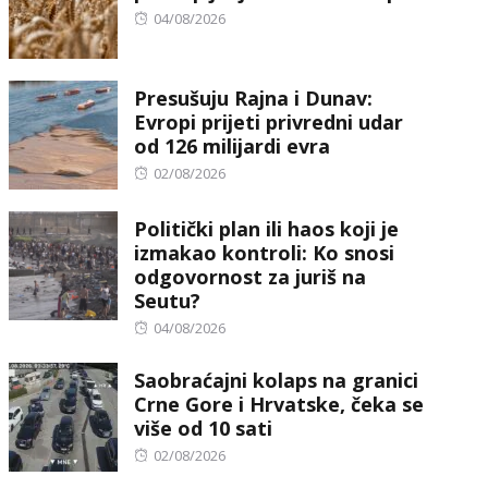
Posted
04/08/2026
on
Presušuju Rajna i Dunav:
Evropi prijeti privredni udar
od 126 milijardi evra
Posted
02/08/2026
on
Politički plan ili haos koji je
izmakao kontroli: Ko snosi
odgovornost za juriš na
Seutu?
Posted
04/08/2026
on
Saobraćajni kolaps na granici
Crne Gore i Hrvatske, čeka se
više od 10 sati
Posted
02/08/2026
on