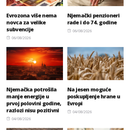
Evrozona više nema
Njemački penzioneri
novca za velike
rade i do 74. godine
subvencije
Posted
06/08/2026
Posted
on
06/08/2026
on
Njemačka potrošila
Na jesen moguće
manje energije u
poskupljenje hrane u
prvoj polovini godine,
Evropi
razlozi nisu pozitivni
Posted
04/08/2026
Posted
on
04/08/2026
on