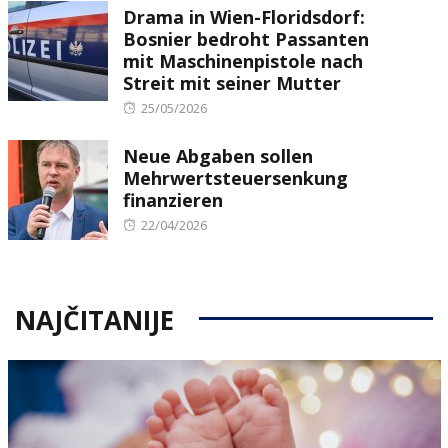
Drama in Wien-Floridsdorf:
Bosnier bedroht Passanten
mit Maschinenpistole nach
Streit mit seiner Mutter
Posted
25/05/2026
on
Neue Abgaben sollen
Mehrwertsteuersenkung
finanzieren
Posted
22/04/2026
on
NAJČITANIJE