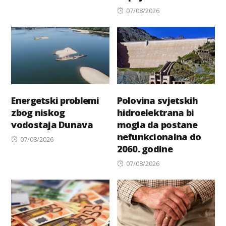
Posted
07/08/2026
on
Energetski problemi
Polovina svjetskih
zbog niskog
hidroelektrana bi
vodostaja Dunava
mogla da postane
nefunkcionalna do
Posted
07/08/2026
2060. godine
on
Posted
07/08/2026
on