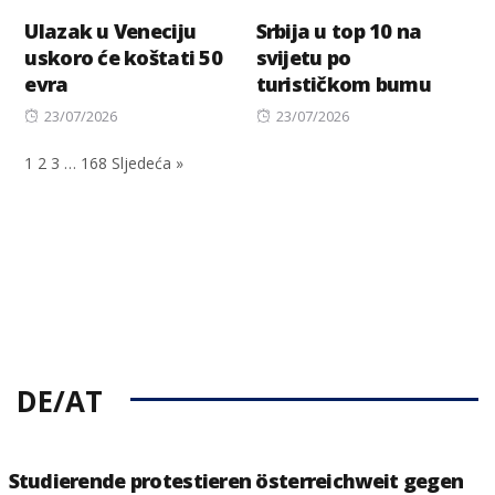
Ulazak u Veneciju
Srbija u top 10 na
uskoro će koštati 50
svijetu po
evra
turističkom bumu
Posted
Posted
23/07/2026
23/07/2026
on
on
1
2
3
…
168
Sljedeća »
DE/AT
Studierende protestieren österreichweit gegen