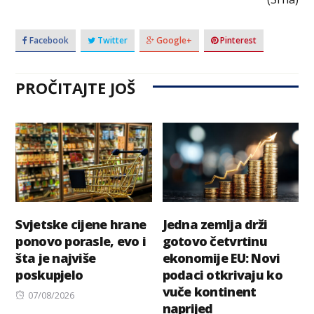
Facebook
Twitter
Google+
Pinterest
PROČITAJTE JOŠ
Svjetske cijene hrane
Jedna zemlja drži
ponovo porasle, evo i
gotovo četvrtinu
šta je najviše
ekonomije EU: Novi
poskupjelo
podaci otkrivaju ko
vuče kontinent
Posted
07/08/2026
naprijed
on