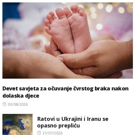
Devet savjeta za očuvanje čvrstog braka nakon
dolaska djece
Posted
03/08/2026
on
Ratovi u Ukrajini i Iranu se
opasno prepliću
Posted
31/07/2026