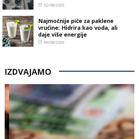
Posted
02/08/2026
on
Najmoćnije piće za paklene
vrućine: Hidrira kao voda, ali
daje više energije
Posted
06/08/2026
on
IZDVAJAMO