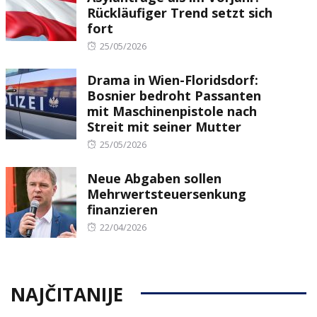
Rückläufiger Trend setzt sich
fort
Posted
25/05/2026
on
Drama in Wien-Floridsdorf:
Bosnier bedroht Passanten
mit Maschinenpistole nach
Streit mit seiner Mutter
Posted
25/05/2026
on
Neue Abgaben sollen
Mehrwertsteuersenkung
finanzieren
Posted
22/04/2026
on
NAJČITANIJE