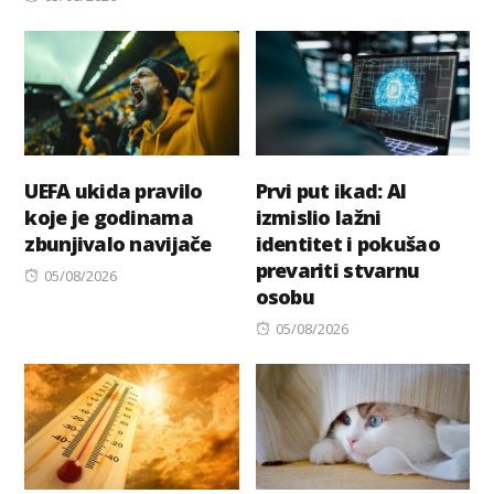
on
UEFA ukida pravilo
Prvi put ikad: AI
koje je godinama
izmislio lažni
zbunjivalo navijače
identitet i pokušao
prevariti stvarnu
Posted
05/08/2026
osobu
on
Posted
05/08/2026
on