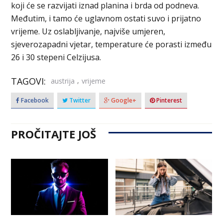
koji će se razvijati iznad planina i brda od podneva.
Međutim, i tamo će uglavnom ostati suvo i prijatno
vrijeme. Uz oslabljivanje, najviše umjeren,
sjeverozapadni vjetar, temperature će porasti između
26 i 30 stepeni Celzijusa.
TAGOVI:
,
austrija
vrijeme
Facebook
Twitter
Google+
Pinterest
PROČITAJTE JOŠ