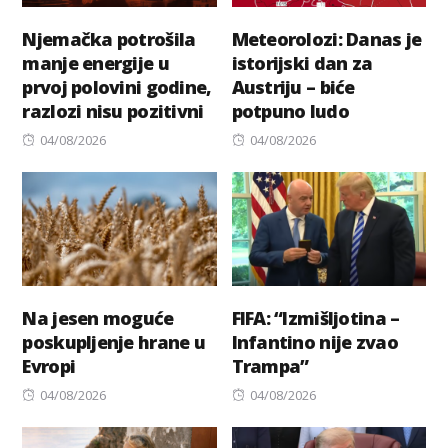
Njemačka potrošila
Meteorolozi: Danas je
manje energije u
istorijski dan za
prvoj polovini godine,
Austriju – biće
razlozi nisu pozitivni
potpuno ludo
Posted
Posted
04/08/2026
04/08/2026
on
on
Na jesen moguće
FIFA: “Izmišljotina –
poskupljenje hrane u
Infantino nije zvao
Evropi
Trampa”
Posted
Posted
04/08/2026
04/08/2026
on
on