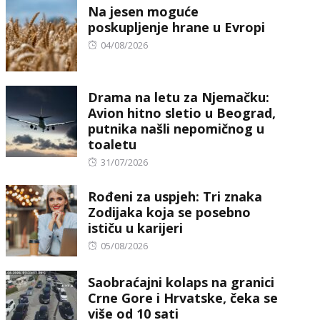
Na jesen moguće
poskupljenje hrane u Evropi
Posted
04/08/2026
on
Drama na letu za Njemačku:
Avion hitno sletio u Beograd,
putnika našli nepomičnog u
toaletu
Posted
31/07/2026
on
Rođeni za uspjeh: Tri znaka
Zodijaka koja se posebno
ističu u karijeri
Posted
05/08/2026
on
Saobraćajni kolaps na granici
Crne Gore i Hrvatske, čeka se
više od 10 sati