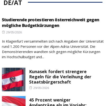
DE/AT
Studierende protestieren österreichweit gegen
mögliche Budgetkürzungen
Posted
29/05/2026
on
In Klagenfurt versammelten sich nach Angaben der Universität
rund 1.200 Personen vor der Alpen-Adria-Universität. Die
Demonstrierenden wandten sich gegen mögliche Kürzungen
im Hochschulbudget und...
Kunasek fordert strengere
Regeln für die Verleihung der
Staatsbürgerschaft
Posted
29/05/2026
on
45 Prozent weniger
Asylanträge als im Vorjahr: