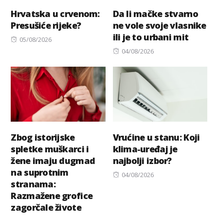
Hrvatska u crvenom:
Da li mačke stvarno
Presušiće rijeke?
ne vole svoje vlasnike
ili je to urbani mit
Posted
05/08/2026
on
Posted
04/08/2026
on
Zbog istorijske
Vrućine u stanu: Koji
spletke muškarci i
klima-uređaj je
žene imaju dugmad
najbolji izbor?
na suprotnim
Posted
04/08/2026
stranama:
on
Razmažene grofice
zagorčale živote