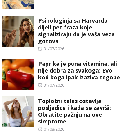
on
Psihologinja sa Harvarda
dijeli pet fraza koje
signaliziraju da je vaša veza
gotova
Posted
31/07/2026
on
Paprika je puna vitamina, ali
nije dobra za svakoga: Evo
kod koga ipak izaziva tegobe
Posted
31/07/2026
on
Toplotni talas ostavlja
posljedice i kada se završi:
Obratite pažnju na ove
simptome
Posted
01/08/2026
on