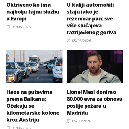
Oktriveno ko ima
U Italiji automobili
najbolju tajnu službu
staju iako je
u Evropi
rezervoar pun: sve
više slučajeva
Posted
05/08/2026
razrijeđenog goriva
on
Posted
05/08/2026
on
Haos na putevima
Lionel Mesi donirao
prema Balkanu:
80.000 evra za obnovu
Očekuju se
poslije požara u
kilometarske kolone
Madridu
kroz Austriju
Posted
05/08/2026
Posted
on
05/08/2026