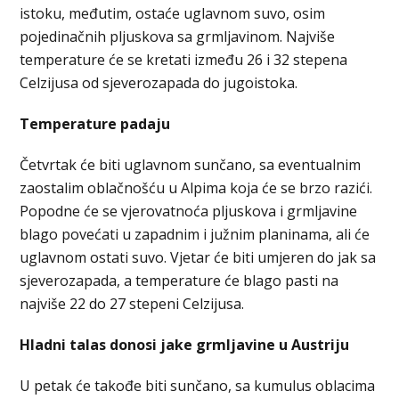
istoku, međutim, ostaće uglavnom suvo, osim
pojedinačnih pljuskova sa grmljavinom. Najviše
temperature će se kretati između 26 i 32 stepena
Celzijusa od sjeverozapada do jugoistoka.
Temperature padaju
Četvrtak će biti uglavnom sunčano, sa eventualnim
zaostalim oblačnošću u Alpima koja će se brzo razići.
Popodne će se vjerovatnoća pljuskova i grmljavine
blago povećati u zapadnim i južnim planinama, ali će
uglavnom ostati suvo. Vjetar će biti umjeren do jak sa
sjeverozapada, a temperature će blago pasti na
najviše 22 do 27 stepeni Celzijusa.
Hladni talas donosi jake grmljavine u Austriju
U petak će takođe biti sunčano, sa kumulus oblacima