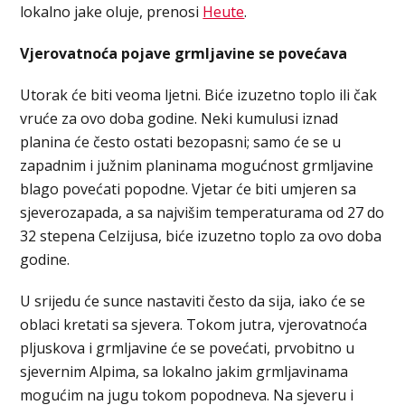
lokalno jake oluje, prenosi
Heute
.
Vjerovatnoća pojave grmljavine se povećava
Utorak će biti veoma ljetni. Biće izuzetno toplo ili čak
vruće za ovo doba godine. Neki kumulusi iznad
planina će često ostati bezopasni; samo će se u
zapadnim i južnim planinama mogućnost grmljavine
blago povećati popodne. Vjetar će biti umjeren sa
sjeverozapada, a sa najvišim temperaturama od 27 do
32 stepena Celzijusa, biće izuzetno toplo za ovo doba
godine.
U srijedu će sunce nastaviti često da sija, iako će se
oblaci kretati sa sjevera. Tokom jutra, vjerovatnoća
pljuskova i grmljavine će se povećati, prvobitno u
sjevernim Alpima, sa lokalno jakim grmljavinama
mogućim na jugu tokom popodneva. Na sjeveru i