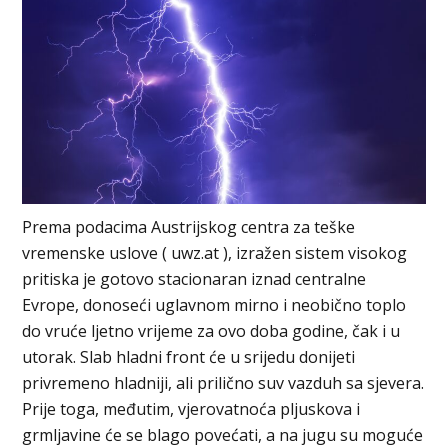
Prema podacima Austrijskog centra za teške
vremenske uslove ( uwz.at ), izražen sistem visokog
pritiska je gotovo stacionaran iznad centralne
Evrope, donoseći uglavnom mirno i neobično toplo
do vruće ljetno vrijeme za ovo doba godine, čak i u
utorak. Slab hladni front će u srijedu donijeti
privremeno hladniji, ali prilično suv vazduh sa sjevera.
Prije toga, međutim, vjerovatnoća pljuskova i
grmljavine će se blago povećati, a na jugu su moguće