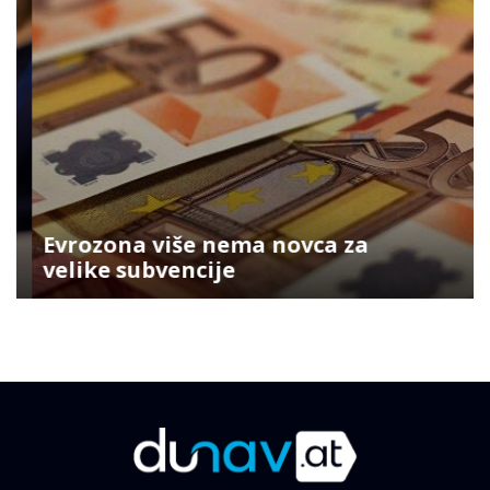
Evrozona više nema novca za
velike subvencije