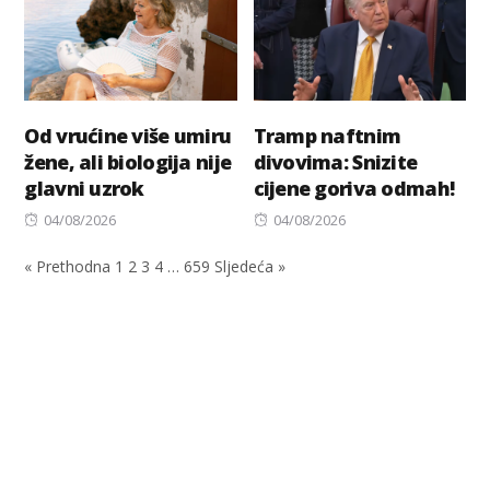
Od vrućine više umiru
Tramp naftnim
žene, ali biologija nije
divovima: Snizite
glavni uzrok
cijene goriva odmah!
Posted
Posted
04/08/2026
04/08/2026
on
on
« Prethodna
1
2
3
4
…
659
Sljedeća »