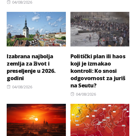
Posted
04/08/2026
on
Izabrana najbolja
Politički plan ili haos
zemlja za život i
koji je izmakao
preseljenje u 2026.
kontroli: Ko snosi
godini
odgovornost za juriš
na Seutu?
Posted
04/08/2026
on
Posted
04/08/2026
on