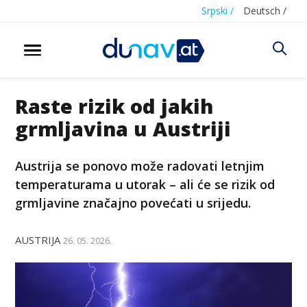
Srpski /
Deutsch /
Raste rizik od jakih
grmljavina u Austriji
Austrija se ponovo može radovati letnjim
temperaturama u utorak – ali će se rizik od
grmljavine značajno povećati u srijedu.
AUSTRIJA
26. 05. 2026.