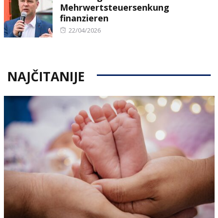
Mehrwertsteuersenkung
finanzieren
Posted
22/04/2026
on
NAJČITANIJE