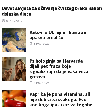
Devet savjeta za očuvanje čvrstog braka nakon
dolaska djece
Posted
03/08/2026
on
Ratovi u Ukrajini i Iranu se
opasno prepliću
Posted
31/07/2026
on
Psihologinja sa Harvarda
dijeli pet fraza koje
signaliziraju da je vaša veza
gotova
Posted
31/07/2026
on
Paprika je puna vitamina, ali
nije dobra za svakoga: Evo
kod koga ipak izaziva tegobe