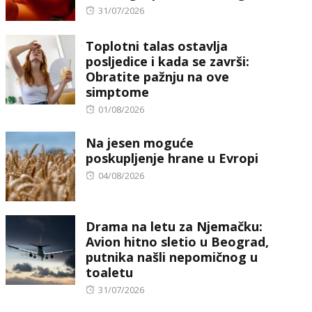
Posted
31/07/2026
on
Toplotni talas ostavlja
posljedice i kada se završi:
Obratite pažnju na ove
simptome
Posted
01/08/2026
on
Na jesen moguće
poskupljenje hrane u Evropi
Posted
04/08/2026
on
Drama na letu za Njemačku:
Avion hitno sletio u Beograd,
putnika našli nepomičnog u
toaletu
Posted
31/07/2026
on