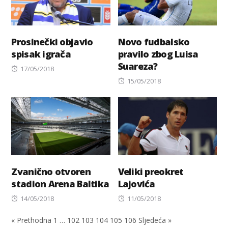
Prosinečki objavio
Novo fudbalsko
spisak igrača
pravilo zbog Luisa
Suareza?
Posted
17/05/2018
on
Posted
15/05/2018
on
Zvanično otvoren
Veliki preokret
stadion Arena Baltika
Lajovića
Posted
Posted
14/05/2018
11/05/2018
on
on
« Prethodna
1
…
102
103
104
105
106
Sljedeća »