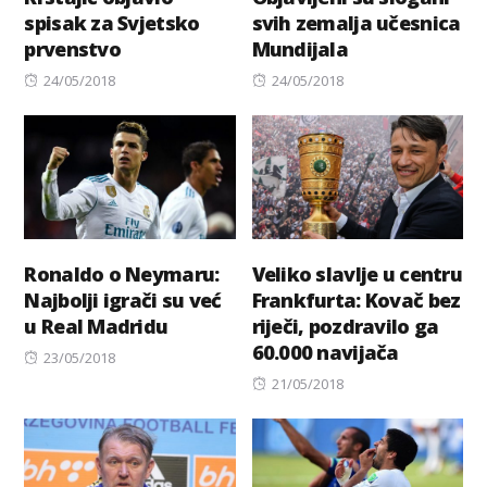
spisak za Svjetsko
svih zemalja učesnica
prvenstvo
Mundijala
Posted
Posted
24/05/2018
24/05/2018
on
on
Ronaldo o Neymaru:
Veliko slavlje u centru
Najbolji igrači su već
Frankfurta: Kovač bez
u Real Madridu
riječi, pozdravilo ga
60.000 navijača
Posted
23/05/2018
on
Posted
21/05/2018
on