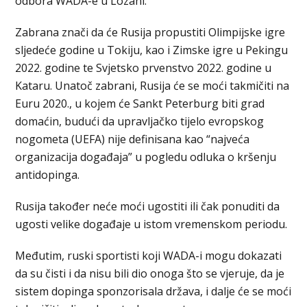
odbora WADA-e u Lozani.
Zabrana znači da će Rusija propustiti Olimpijske igre
sljedeće godine u Tokiju, kao i Zimske igre u Pekingu
2022. godine te Svjetsko prvenstvo 2022. godine u
Kataru. Unatoč zabrani, Rusija će se moći takmičiti na
Euru 2020., u kojem će Sankt Peterburg biti grad
domaćin, budući da upravljačko tijelo evropskog
nogometa (UEFA) nije definisana kao “najveća
organizacija događaja” u pogledu odluka o kršenju
antidopinga.
Rusija također neće moći ugostiti ili čak ponuditi da
ugosti velike događaje u istom vremenskom periodu.
Međutim, ruski sportisti koji WADA-i mogu dokazati
da su čisti i da nisu bili dio onoga što se vjeruje, da je
sistem dopinga sponzorisala država, i dalje će se moći