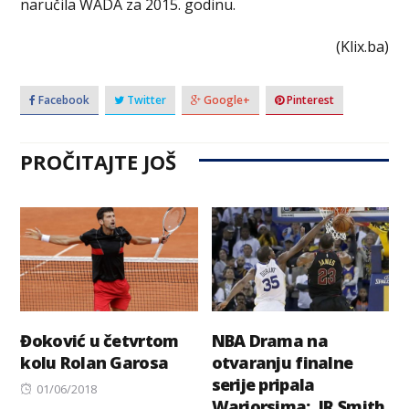
naručila WADA za 2015. godinu.
(Klix.ba)
Facebook
Twitter
Google+
Pinterest
PROČITAJTE JOŠ
Đoković u četvrtom
NBA Drama na
kolu Rolan Garosa
otvaranju finalne
serije pripala
Posted
01/06/2018
Wariorsima: JR Smith