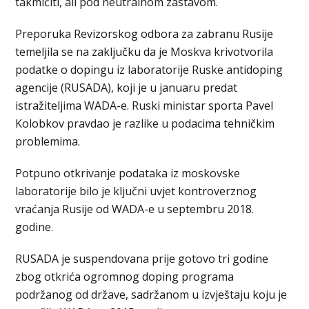
takmičiti, ali pod neutralnom zastavom.
Preporuka Revizorskog odbora za zabranu Rusije
temeljila se na zaključku da je Moskva krivotvorila
podatke o dopingu iz laboratorije Ruske antidoping
agencije (RUSADA), koji je u januaru predat
istražiteljima WADA-e. Ruski ministar sporta Pavel
Kolobkov pravdao je razlike u podacima tehničkim
problemima.
Potpuno otkrivanje podataka iz moskovske
laboratorije bilo je ključni uvjet kontroverznog
vraćanja Rusije od WADA-e u septembru 2018.
godine.
RUSADA je suspendovana prije gotovo tri godine
zbog otkrića ogromnog doping programa
podržanog od države, sadržanom u izvještaju koju je