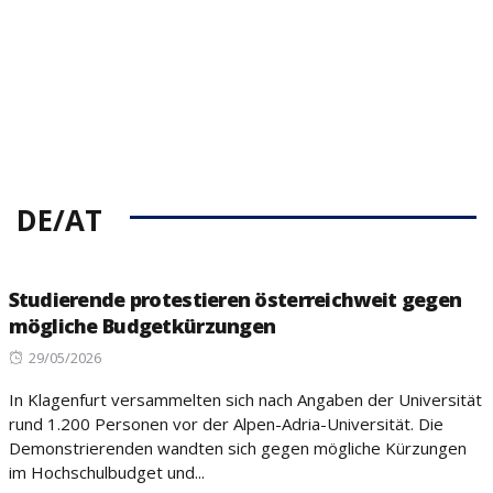
DE/AT
Studierende protestieren österreichweit gegen
mögliche Budgetkürzungen
Posted
29/05/2026
on
In Klagenfurt versammelten sich nach Angaben der Universität
rund 1.200 Personen vor der Alpen-Adria-Universität. Die
Demonstrierenden wandten sich gegen mögliche Kürzungen
im Hochschulbudget und...