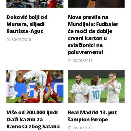
Đoković bolji od
Nova pravila na
Munara, slijedi
Mundijalu: Fudbaler
Bautista-Agut
će moći da dobije
crveni karton u
Posted
30/05/2018
svlačionici na
on
poluvremenu!
Posted
30/05/2018
on
Više od 200.000 ljudi
Real Madrid 13. put
traži kaznu za
šampion Evrope
Ramosa zbog Salaha
Posted
26/05/2018