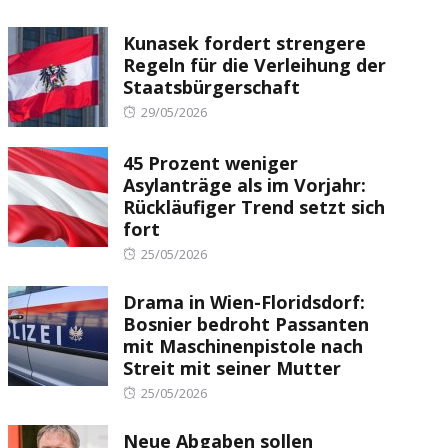
Kunasek fordert strengere
Regeln für die Verleihung der
Staatsbürgerschaft
Posted
29/05/2026
on
45 Prozent weniger
Asylanträge als im Vorjahr:
Rückläufiger Trend setzt sich
fort
Posted
25/05/2026
on
Drama in Wien-Floridsdorf:
Bosnier bedroht Passanten
mit Maschinenpistole nach
Streit mit seiner Mutter
Posted
25/05/2026
on
Neue Abgaben sollen