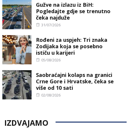
Gužve na izlazu iz BiH:
Pogledajte gdje se trenutno
čeka najduže
Posted
31/07/2026
on
Rođeni za uspjeh: Tri znaka
Zodijaka koja se posebno
ističu u karijeri
Posted
05/08/2026
on
Saobraćajni kolaps na granici
Crne Gore i Hrvatske, čeka se
više od 10 sati
Posted
02/08/2026
on
IZDVAJAMO