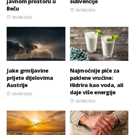
javnom prostoru u
subvencije
Beču
Posted
06/08/2026
Posted
on
06/08/2026
on
Jake grmljavine
Najmoćnije piće za
prijete dijelovima
paklene vrućine:
Austrije
Hidrira kao voda, ali
daje više energije
Posted
06/08/2026
on
Posted
06/08/2026
on