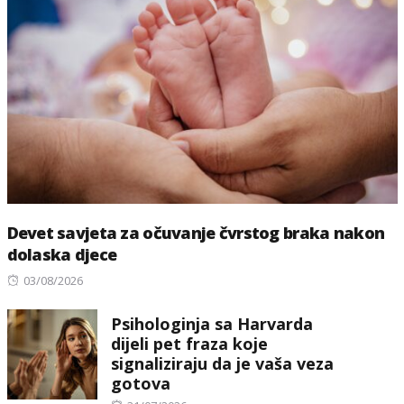
Devet savjeta za očuvanje čvrstog braka nakon
dolaska djece
Posted
03/08/2026
on
Psihologinja sa Harvarda
dijeli pet fraza koje
signaliziraju da je vaša veza
gotova