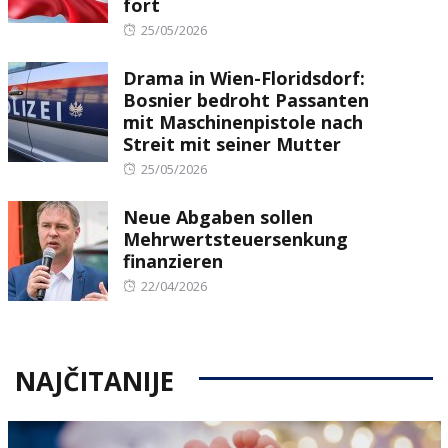
fort
Posted
25/05/2026
on
Drama in Wien-Floridsdorf:
Bosnier bedroht Passanten
mit Maschinenpistole nach
Streit mit seiner Mutter
Posted
25/05/2026
on
Neue Abgaben sollen
Mehrwertsteuersenkung
finanzieren
Posted
22/04/2026
on
NAJČITANIJE