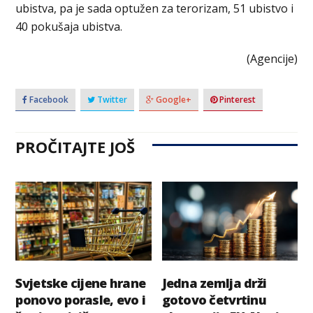
ubistva, pa je sada optužen za terorizam, 51 ubistvo i
40 pokušaja ubistva.
(Agencije)
Facebook
Twitter
Google+
Pinterest
PROČITAJTE JOŠ
Svjetske cijene hrane
Jedna zemlja drži
ponovo porasle, evo i
gotovo četvrtinu