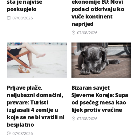
šta je najviše
ekonomije EU: Novi
poskupjelo
podaci otkrivaju ko
vuče kontinent
Posted
07/08/2026
naprijed
on
Posted
07/08/2026
on
Prljave plaže,
Bizaran savjet
neljubazni domaćini,
Sjeverne Koreje: Supa
prevare: Turisti
od psećeg mesa kao
izglasali 4 zemlje u
lijek protiv vrućine
koje se ne bi vratili ni
Posted
07/08/2026
besplatno
on
Posted
07/08/2026