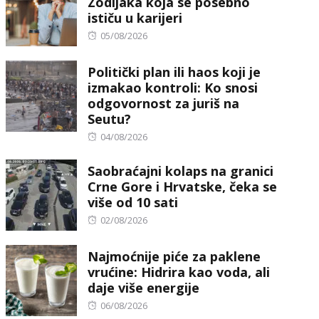
Zodijaka koja se posebno
ističu u karijeri
Posted
05/08/2026
on
Politički plan ili haos koji je
izmakao kontroli: Ko snosi
odgovornost za juriš na
Seutu?
Posted
04/08/2026
on
Saobraćajni kolaps na granici
Crne Gore i Hrvatske, čeka se
više od 10 sati
Posted
02/08/2026
on
Najmoćnije piće za paklene
vrućine: Hidrira kao voda, ali
daje više energije
Posted
06/08/2026