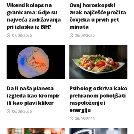
Vikend kolaps na
Ovaj horoskopski
granicama: Gdje su
znak najčešće pročita
najveća zadržavanja
čovjeka u prvih pet
pri izlasku iz BiH?
minuta
Posted
Posted
07/08/2026
06/08/2026
on
on
Da li naša planeta
Psiholog otkriva kako
izgleda kao krompir
prehranom poboljšati
ili kao plavi kliker
raspoloženje i
energiju
Posted
06/08/2026
on
Posted
06/08/2026
on