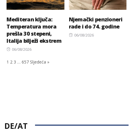
Mediteran ključa:
Njemački penzioneri
Temperatura mora
rade i do 74. godine
prešla 30 stepeni,
Posted
06/08/2026
Italija bilježi ekstrem
on
Posted
06/08/2026
on
1
2
3
…
657
Sljedeća »
DE/AT