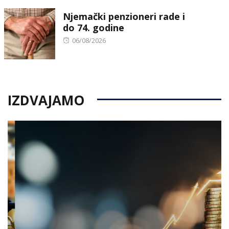
on
Njemački penzioneri rade i
do 74. godine
Posted
06/08/2026
on
IZDVAJAMO