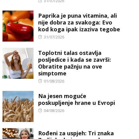
Posted
31/07/2026
on
Paprika je puna vitamina, ali
nije dobra za svakoga: Evo
kod koga ipak izaziva tegobe
Posted
31/07/2026
on
Toplotni talas ostavlja
posljedice i kada se završi:
Obratite pažnju na ove
simptome
Posted
01/08/2026
on
Na jesen moguće
poskupljenje hrane u Evropi
Posted
04/08/2026
on
Rođeni za uspjeh: Tri znaka