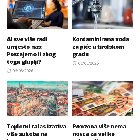
AI sve više radi
Kontaminirana voda
umjesto nas:
za piće u tirolskom
Postajemo li zbog
gradu
toga gluplji?
Posted
06/08/2026
Posted
on
06/08/2026
on
Toplotni talas izaziva
Evrozona više nema
više sukoba na
novca za velike