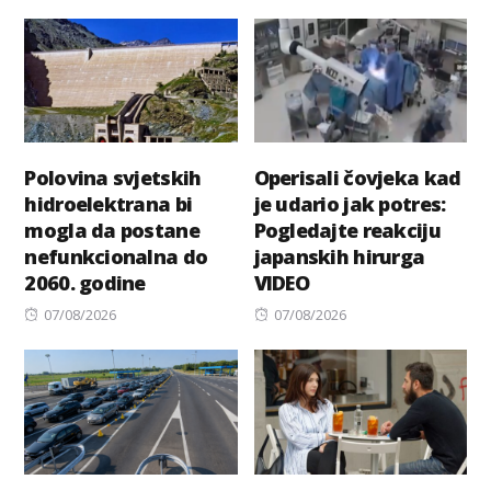
on
Polovina svjetskih
Operisali čovjeka kad
hidroelektrana bi
je udario jak potres:
mogla da postane
Pogledajte reakciju
nefunkcionalna do
japanskih hirurga
2060. godine
VIDEO
Posted
Posted
07/08/2026
07/08/2026
on
on