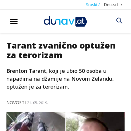
Srpski /
Deutsch /
Tarant zvanično optužen
za terorizam
Brenton Tarant, koji je ubio 50 osoba u
napadima na džamije na Novom Zelandu,
optužen je za terorizam.
NOVOSTI
21. 05. 2019.