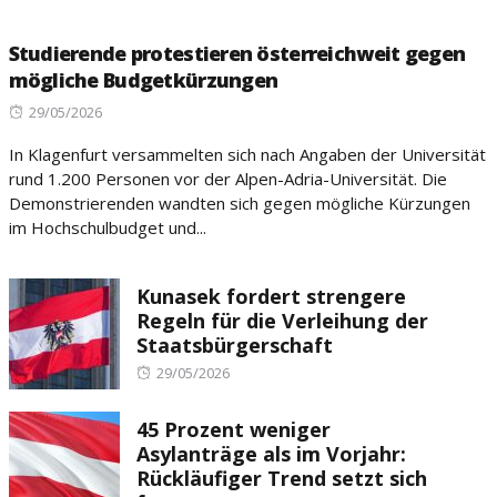
Studierende protestieren österreichweit gegen
mögliche Budgetkürzungen
Posted
29/05/2026
on
In Klagenfurt versammelten sich nach Angaben der Universität
rund 1.200 Personen vor der Alpen-Adria-Universität. Die
Demonstrierenden wandten sich gegen mögliche Kürzungen
im Hochschulbudget und...
Kunasek fordert strengere
Regeln für die Verleihung der
Staatsbürgerschaft
Posted
29/05/2026
on
45 Prozent weniger
Asylanträge als im Vorjahr:
Rückläufiger Trend setzt sich