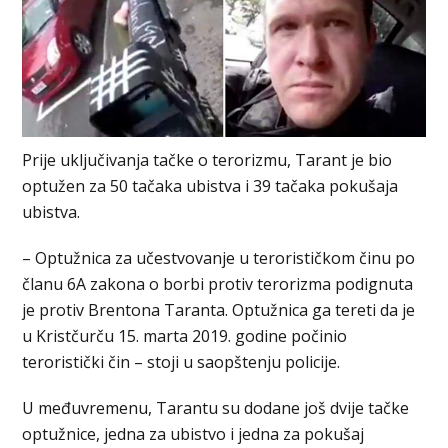
Prije uključivanja tačke o terorizmu, Tarant je bio
optužen za 50 tačaka ubistva i 39 tačaka pokušaja
ubistva.
– Optužnica za učestvovanje u terorističkom činu po
članu 6A zakona o borbi protiv terorizma podignuta
je protiv Brentona Taranta. Optužnica ga tereti da je
u Kristčurču 15. marta 2019. godine počinio
teroristički čin – stoji u saopštenju policije.
U međuvremenu, Tarantu su dodane još dvije tačke
optužnice, jedna za ubistvo i jedna za pokušaj