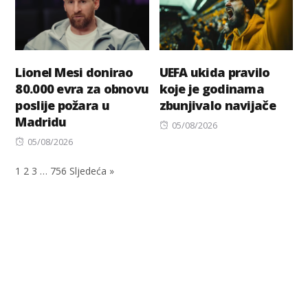
Lionel Mesi donirao
UEFA ukida pravilo
80.000 evra za obnovu
koje je godinama
poslije požara u
zbunjivalo navijače
Madridu
Posted
05/08/2026
Posted
on
05/08/2026
on
1
2
3
…
756
Sljedeća »