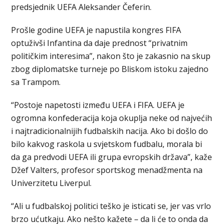
predsjednik UEFA Aleksander Čeferin.
Prošle godine UEFA je napustila kongres FIFA
optuživši Infantina da daje prednost “privatnim
političkim interesima”, nakon što je zakasnio na skup
zbog diplomatske turneje po Bliskom istoku zajedno
sa Trampom.
“Postoje napetosti između UEFA i FIFA. UEFA je
ogromna konfederacija koja okuplja neke od najvećih
i najtradicionalnijih fudbalskih nacija. Ako bi došlo do
bilo kakvog raskola u svjetskom fudbalu, morala bi
da ga predvodi UEFA ili grupa evropskih država”, kaže
Džef Valters, profesor sportskog menadžmenta na
Univerzitetu Liverpul.
“Ali u fudbalskoj politici teško je isticati se, jer vas vrlo
brzo ućutkaju. Ako nešto kažete – da li će to onda da