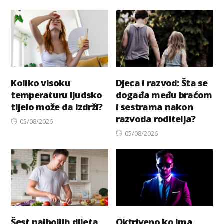
on
on
Koliko visoku
Djeca i razvod: Šta se
temperaturu ljudsko
događa među braćom
tijelo može da izdrži?
i sestrama nakon
razvoda roditelja?
Posted
05/08/2026
on
Posted
05/08/2026
on
Šest najboljih dijeta
Oktriveno ko ima