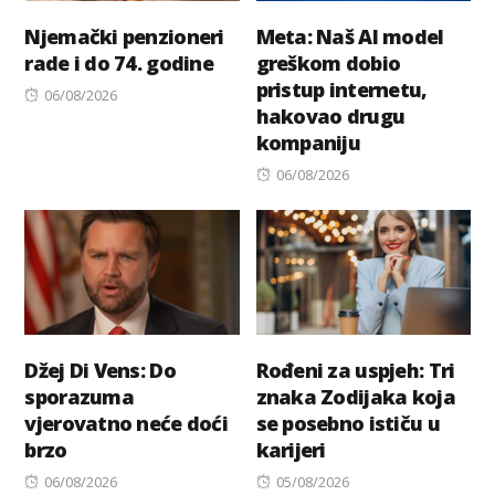
Njemački penzioneri
Meta: Naš AI model
rade i do 74. godine
greškom dobio
pristup internetu,
Posted
06/08/2026
hakovao drugu
on
kompaniju
Posted
06/08/2026
on
Džej Di Vens: Do
Rođeni za uspjeh: Tri
sporazuma
znaka Zodijaka koja
vjerovatno neće doći
se posebno ističu u
brzo
karijeri
Posted
Posted
06/08/2026
05/08/2026