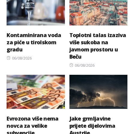
Kontaminirana voda
Toplotni talas izaziva
za piće u tirolskom
više sukoba na
gradu
javnom prostoru u
Beču
Posted
06/08/2026
on
Posted
06/08/2026
on
Evrozona više nema
Jake grmljavine
novca za velike
prijete dijelovima
subvencije
Austrije