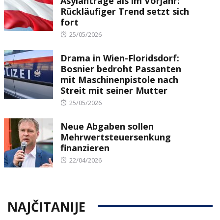
Asylanträge als im Vorjahr:
Rückläufiger Trend setzt sich
fort
Posted
25/05/2026
on
Drama in Wien-Floridsdorf:
Bosnier bedroht Passanten
mit Maschinenpistole nach
Streit mit seiner Mutter
Posted
25/05/2026
on
Neue Abgaben sollen
Mehrwertsteuersenkung
finanzieren
Posted
22/04/2026
on
NAJČITANIJE