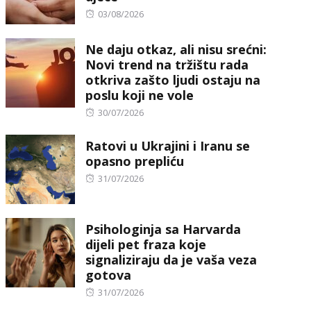
Posted
03/08/2026
on
Ne daju otkaz, ali nisu srećni:
Novi trend na tržištu rada
otkriva zašto ljudi ostaju na
poslu koji ne vole
Posted
30/07/2026
on
Ratovi u Ukrajini i Iranu se
opasno prepliću
Posted
31/07/2026
on
Psihologinja sa Harvarda
dijeli pet fraza koje
signaliziraju da je vaša veza
gotova
Posted
31/07/2026
on