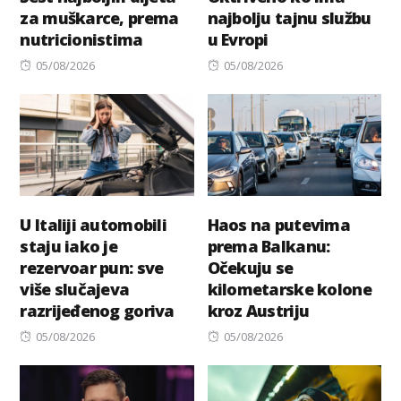
za muškarce, prema
najbolju tajnu službu
nutricionistima
u Evropi
Posted
Posted
05/08/2026
05/08/2026
on
on
U Italiji automobili
Haos na putevima
staju iako je
prema Balkanu:
rezervoar pun: sve
Očekuju se
više slučajeva
kilometarske kolone
razrijeđenog goriva
kroz Austriju
Posted
Posted
05/08/2026
05/08/2026
on
on