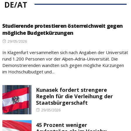
DE/AT
Studierende protestieren österreichweit gegen
mögliche Budgetkürzungen
Posted
29/05/2026
on
In Klagenfurt versammelten sich nach Angaben der Universität
rund 1.200 Personen vor der Alpen-Adria-Universität. Die
Demonstrierenden wandten sich gegen mögliche Kürzungen
im Hochschulbudget und...
Kunasek fordert strengere
Regeln für die Verleihung der
Staatsbürgerschaft
Posted
29/05/2026
on
45 Prozent weniger