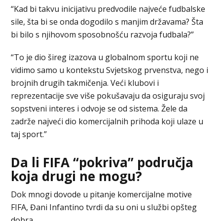
“Kad bi takvu inicijativu predvodile najveće fudbalske
sile, šta bi se onda dogodilo s manjim državama? Šta
bi bilo s njihovom sposobnošću razvoja fudbala?”
“To je dio šireg izazova u globalnom sportu koji ne
vidimo samo u kontekstu Svjetskog prvenstva, nego i
brojnih drugih takmičenja. Veći klubovi i
reprezentacije sve više pokušavaju da osiguraju svoj
sopstveni interes i odvoje se od sistema. Žele da
zadrže najveći dio komercijalnih prihoda koji ulaze u
taj sport.”
Da li FIFA “pokriva” područja
koja drugi ne mogu?
Dok mnogi dovode u pitanje komercijalne motive
FIFA, Đani Infantino tvrdi da su oni u službi opšteg
dobra.