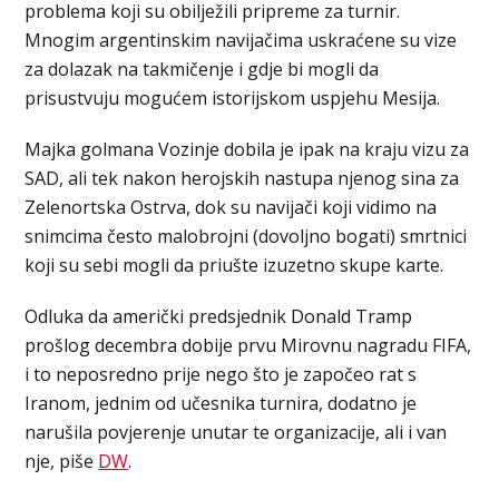
problema koji su obilježili pripreme za turnir.
Mnogim argentinskim navijačima uskraćene su vize
za dolazak na takmičenje i gdje bi mogli da
prisustvuju mogućem istorijskom uspjehu Mesija.
Majka golmana Vozinje dobila je ipak na kraju vizu za
SAD, ali tek nakon herojskih nastupa njenog sina za
Zelenortska Ostrva, dok su navijači koji vidimo na
snimcima često malobrojni (dovoljno bogati) smrtnici
koji su sebi mogli da priušte izuzetno skupe karte.
Odluka da američki predsjednik Donald Tramp
prošlog decembra dobije prvu Mirovnu nagradu FIFA,
i to neposredno prije nego što je započeo rat s
Iranom, jednim od učesnika turnira, dodatno je
narušila povjerenje unutar te organizacije, ali i van
nje, piše
DW
.