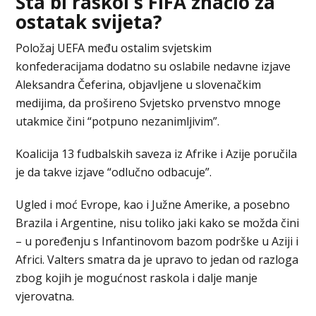
Šta bi raskol s FIFA značio za
ostatak svijeta?
Položaj UEFA među ostalim svjetskim
konfederacijama dodatno su oslabile nedavne izjave
Aleksandra Čeferina, objavljene u slovenačkim
medijima, da prošireno Svjetsko prvenstvo mnoge
utakmice čini “potpuno nezanimljivim”.
Koalicija 13 fudbalskih saveza iz Afrike i Azije poručila
je da takve izjave “odlučno odbacuje”.
Ugled i moć Evrope, kao i Južne Amerike, a posebno
Brazila i Argentine, nisu toliko jaki kako se možda čini
– u poređenju s Infantinovom bazom podrške u Aziji i
Africi. Valters smatra da je upravo to jedan od razloga
zbog kojih je mogućnost raskola i dalje manje
vjerovatna.