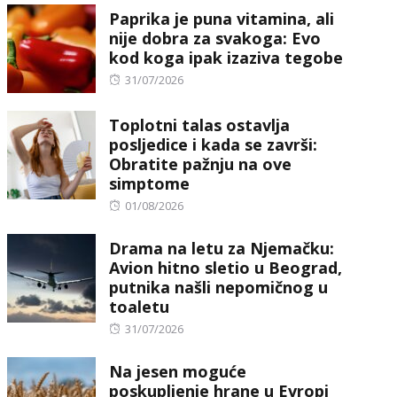
Paprika je puna vitamina, ali
nije dobra za svakoga: Evo
kod koga ipak izaziva tegobe
Posted
31/07/2026
on
Toplotni talas ostavlja
posljedice i kada se završi:
Obratite pažnju na ove
simptome
Posted
01/08/2026
on
Drama na letu za Njemačku:
Avion hitno sletio u Beograd,
putnika našli nepomičnog u
toaletu
Posted
31/07/2026
on
Na jesen moguće
poskupljenje hrane u Evropi