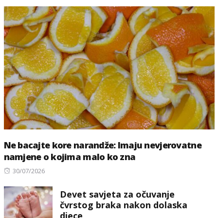
Ne bacajte kore narandže: Imaju nevjerovatne
namjene o kojima malo ko zna
Posted
30/07/2026
on
Devet savjeta za očuvanje
čvrstog braka nakon dolaska
djece