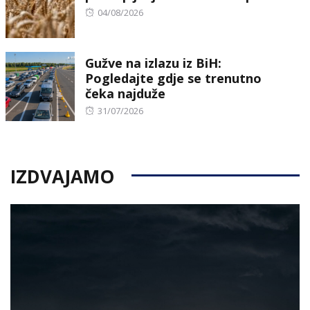
Posted
04/08/2026
on
Gužve na izlazu iz BiH:
Pogledajte gdje se trenutno
čeka najduže
Posted
31/07/2026
on
IZDVAJAMO