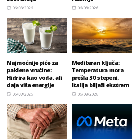
Posted
Posted
06/08/2026
06/08/2026
on
on
Najmoćnije piće za
Mediteran ključa:
paklene vrućine:
Temperatura mora
Hidrira kao voda, ali
prešla 30 stepeni,
daje više energije
Italija bilježi ekstrem
Posted
Posted
06/08/2026
06/08/2026
on
on